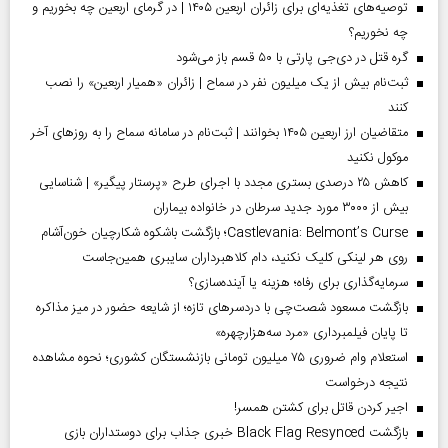
توصیه‌های تغذیه‌ای برای زائران اربعین ۱۴۰۵ | در گرمای اربعین چه بخوریم و
چه نخوریم؟
گره قتل در دی‌جی پارتی با ۵۰ قسم باز می‌شود
ثبت‌نام بیش از یک میلیون نفر در سماح | زائران «همیار اربعین» را نصب
کنند
متقاضیان ارز اربعین ۱۴۰۵ بخوانند | ثبت‌نام در سامانه سماح را به روز‌های آخر
موکول نکنید
کاهش ۲۵ درصدی بستری مجدد با اجرای طرح «پرستار پیگیر» | شناسایی
بیش از ۳۰۰۰ مورد جدید سرطان در خانواده بیماران
Castlevania: Belmont’s Curse؛ بازگشت باشکوه شکارچیان خون‌آشام
روی هر لینکی کلیک نکنید، دام کلاهبرداران سایبری همین‌جاست
سرمایه‌گذاری برای رفاه؛ هزینه یا آینده‌سازی؟
بازگشت مسعود شصت‌چی با دردسر‌های تازه؛ از شایعه حضور در میز مذاکره
تا پایان فیلمبرداری «مرد سه‌هزارچهره»
استعلام وام ضروری ۷۵ میلیون تومانی بازنشستگان کشوری؛ نحوه مشاهده
نتیجه درخواست
اجیر کردن قاتل برای کشتن همسر!
بازگشت Black Flag Resynced خبری جذاب برای دوستداران بازی