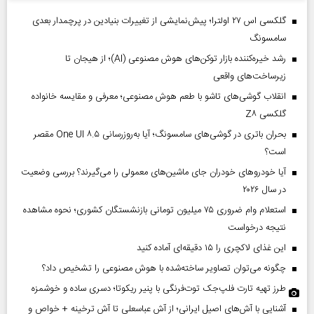
گلکسی اس ۲۷ اولترا؛ پیش‌نمایشی از تغییرات بنیادین در پرچمدار بعدی
سامسونگ
رشد خیره‌کننده بازار توکن‌های هوش مصنوعی (AI)؛ از هیجان تا
زیرساخت‌های واقعی
انقلاب گوشی‌های تاشو‌ با طعم هوش مصنوعی؛ معرفی و مقایسه خانواده
گلکسی Z۸
بحران باتری در گوشی‌های سامسونگ؛ آیا به‌روزرسانی One UI ۸.۵ مقصر
است؟
آیا خودروهای خودران جای ماشین‌های معمولی را می‌گیرند؟ بررسی وضعیت
در سال ۲۰۲۶
استعلام وام ضروری ۷۵ میلیون تومانی بازنشستگان کشوری؛ نحوه مشاهده
نتیجه درخواست
این غذای لاکچری را ۱۵ دقیقه‌ای آماده کنید
چگونه می‌توان تصاویر ساخته‌شده با هوش مصنوعی را تشخیص داد؟
طرز تهیه تارت فلپ‌جک توت‌فرنگی با پنیر ریکوتا؛ دسری ساده و خوشمزه
آشنایی با آش‌های اصیل ایرانی؛ از آش عباسعلی تا آش ترخینه + خواص و