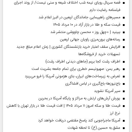
قصه سریال رویای نیمه شب اختلاف شیعه و سنی نیست/ از روند اجرای
فیلمنامه رضایت دارم
مسیر‌های راهپیمایی جاماندگان اربعین در البرز اعلام شد
قیمت سکه و طلا در بازار آزاد در ۱۰ مرداد ۱۴۰۵
ببینید | «چهل روز » محسن چاووشی منتشر شد
رسانه‌های برون‌مرزی راویان جهانی اربعین
افزایش سقف اعتبار خرید بازنشستگان کشوری | زمان اعلام مبلغ جدید
تسهیلات خرید از فروشگاه‌ها
اطراف رشت کجا بریم (جاهای دیدنی اطراف رشت)
رهبر یمن: صهیونیسم خطری برای تمام جامعه بشریت است
تعرض به زیرساخت‌های ایران، بنای هژمونی آمریکا را فرو می‌ریزد
باج‌نیوزها؛ باج‌گیری در لباس افشاگری
سپر آمریکا نشوید
یورش آرش‌های ارتش به مراکز و پایگاه‌ آمریکا در بحرین
قیمت طلا و سکه امروز ۱۱ مرداد ۱۴۰۵ | افت قیمت طلا در بازار تهران با کاهش
نرخ ارز
آمریکا ماجراجویی کند پاسخ مقتضی دریافت خواهد کرد
عشق به حسین (ع) تا لحظه شهادت