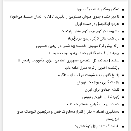
کفگیر رهگیر به ته دیگ خورد
تا دیر نشده جلوی هوش مصنوعی را بگیرید / AI به انسان مسلط می‌شود؟
هرمز؛ ابتکارعمل در دست ایران
مشروطه در کوچه‌پس‌کوچه‌های پایتخت
بازداشت قاتل کارگر باربری در باغ‌ویلا
ارائه بیش از ۲ میلیون خدمت بهداشتی در اربعین حسینی
چوبه دار، فرجام قاتلان دختربچه و مرد صاحبخانه
ببینید | فرمانده کل انتظامی جمهوری اسلامی ایران­: مأموریت پلیس تا
بازگشت آخرین زائر به منزل ادامه دارد
پاسخ قانون به خشونت در قاب اینستاگرام
راز ماندگاری پرواز یک قهرمان
نقشه جهادی برای ایران
رکوردشکنی تاریخی بورس
هم دنبال جوانگرایی هستم هم نتیجه
دستگیری تعداد ۸ نفر از اشرار مسلح شاخص و مرتبطین گروهک های
تروریستی
قطعه گمشده پازل کهکشانی‌ها