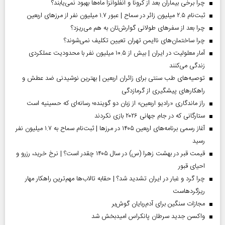
چرا برخی بیماران بعد از کرونا و آنفلوآنزا ماه‌ها بهبود نمی‌یابند؟
ثبت‌نام ۲.۵ میلیون زائر در سماح | عبور ۱.۷ میلیون نفر از مرز‌های اربعین
چرا بعد از سفرهای طولانی گوارش‌تان به هم می‌ریزد؟
چرا ساختمان‌های ناایمن تهران تعیین تکلیف نمی‌شوند؟
آمار معلولیت در ایران | بیش از ۱۰.۵ میلیون نفر با محدودیت عملکردی
زندگی می‌کنند
توصیه‌های طب سنتی برای زائران اربعین | بهترین نوشیدنی ضد عطش و
راهکارهای پیشگیری از گرمازدگی
راز ماندگاری «رادیو اربعین» از زبان دو گوینده؛ رسانه‌ای که حسینیه است
ستارگانی که در جام جهانی ۲۰۲۶ بازی نکردند
آغاز رسمی برنامه‌های اربعین ۱۴۰۵ در مرز‌ها | ثبت‌نام سماح به ۱.۷ میلیون نفر
رسید
قیمت قبر در بهشت زهرا (س) در سال ۱۴۰۵ چقدر است؟ | نرخ خرید، رزرو و
احیای قبور
چرا گرد و غبار در ایران تشدید شد؟ | حقابه تالاب‌ها مهم‌ترین راهکار مهار
ریزگردهاست
مجازات سنگین برای آدم‌ربایان گوش‌بر
واکسن جدید سرطان پانکراس امیدبخش شد