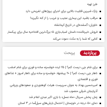
طرز تهیه
پارک شیرین قابلیت‌ بالایی برای اجرای پروژهای تفریحی دارد
مراقب باشید این بیماری عجیب و غریب را از کنه نگیرید!
خاوران؛ گمشده‌ای در تاریخ کرمانشاه
فروش خیره‌کننده داستان اسباب‌بازی ۵؛ بزرگ‌ترین افتتاحیه سال برای پیکسار
کتابی که شما را به مکث دعوت می‌کند
پربازدید
پربحث
برای شام چی درست کنم؟ | ۲۵ ایده خوشمزه، ساده و فوری برای شام امشب
ناهار چی درست کنم؟ | ۲۰ پیشنهاد خوشمزه و ساده برای ناهار امروز + غذاهای
فوری و اقتصادی
امیرحسین بهداد به عنوان سرپرست هیئت کوهنوردی و صعودهای ورزشی
آذربایجان شرقی منصوب شد
زمان پخش سریال «ماه عسل» با بازی اکبر عبدی اعلام شد
دمای ۵۰ درجه در خوزستان | احتمال بارش‌های سیل‌آسا در ۳ استان