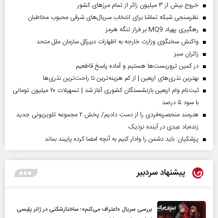
خروج بیش از ۳ میلیون زائر از تمام مرز‌های کشور
نظرسنجی شبکه تماشا برای انتخاب سریال‌های شرقی محبوب مخاطبان
رهگیری پهپاد MQ9 بر فراز تنگه هرمز
واکنش سخنگوی وزارت خارجه به اظهارات دبیرکل سازمان ملل متحد
‌زائران سبز
در کمین تروریست‌ها هستیم و آماده پاسخ قاطعیم
بهترین نذری‌های اربعین | از کم هزینه‌ترین تا راحت‌ترین نذری‌ها
ثبت‌نام وام اربعین بازنشستگان کشوری آغاز شد | تسهیلات ۲۰ میلیون تومانی
با سود ۵ درصد
هنرمند منحصر‌به‌فردی را از دست دادیم/ پخش ۲ مجموعه تلویزیونی جدید
زنده‌یاد عبدی در آینده نزدیک
پزشکیان: باید دشمن را وادار کنیم به آنچه امضا کرده پایبند بماند
پیشنهاد سردبیر
بررسی سریال «اعتراف می‌کنم»؛ ساختارشکنی در ژانر پلیسی