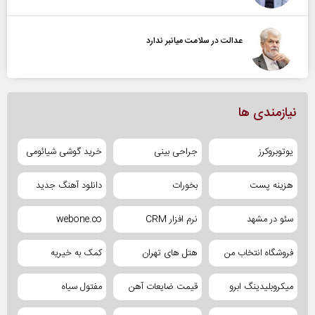
عدالت در سلامت میانبر ندارد
نیازمندی ها
یوتوبروکرز
جراحی بینی
خرید گوشی شیائومی
هزینه پست
بخورات
دانلود آهنگ جدید
سئو در مشهد
نرم افزار CRM
webone.co
فروشگاه انتخاب من
هتل های تهران
کمک به خیریه
میکروبلیدینگ ابرو
قیمت ضایعات آهن
مفتول سیاه