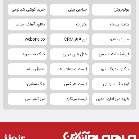
یوتوبروکرز
جراحی بینی
خرید گوشی شیائومی
هزینه پست
بخورات
دانلود آهنگ جدید
سئو در مشهد
نرم افزار CRM
webone.co
فروشگاه انتخاب من
هتل های تهران
کمک به خیریه
میکروبلیدینگ ابرو
قیمت ضایعات آهن
مفتول سیاه
کوچینگ سازمانی
قیمت هبلکس
جک سقفی
خرید میز اداری مدرن
قیمت میلگرد
میز کنفرانس