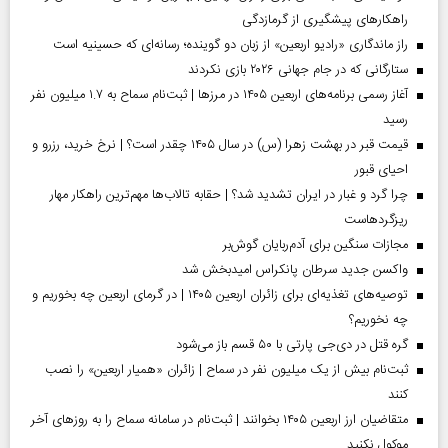
راهکارهای پیشگیری از گرمازدگی
راز ماندگاری «رادیو اربعین» از زبان دو گوینده؛ رسانه‌ای که حسینیه است
ستارگانی که در جام جهانی ۲۰۲۶ بازی نکردند
آغاز رسمی برنامه‌های اربعین ۱۴۰۵ در مرز‌ها | ثبت‌نام سماح به ۱.۷ میلیون نفر
رسید
قیمت قبر در بهشت زهرا (س) در سال ۱۴۰۵ چقدر است؟ | نرخ خرید، رزرو و
احیای قبور
چرا گرد و غبار در ایران تشدید شد؟ | حقابه تالاب‌ها مهم‌ترین راهکار مهار
ریزگردهاست
مجازات سنگین برای آدم‌ربایان گوش‌بر
واکسن جدید سرطان پانکراس امیدبخش شد
توصیه‌های تغذیه‌ای برای زائران اربعین ۱۴۰۵ | در گرمای اربعین چه بخوریم و
چه نخوریم؟
گره قتل در دی‌جی پارتی با ۵۰ قسم باز می‌شود
ثبت‌نام بیش از یک میلیون نفر در سماح | زائران «همیار اربعین» را نصب
کنند
متقاضیان ارز اربعین ۱۴۰۵ بخوانند | ثبت‌نام در سامانه سماح را به روز‌های آخر
موکول نکنید