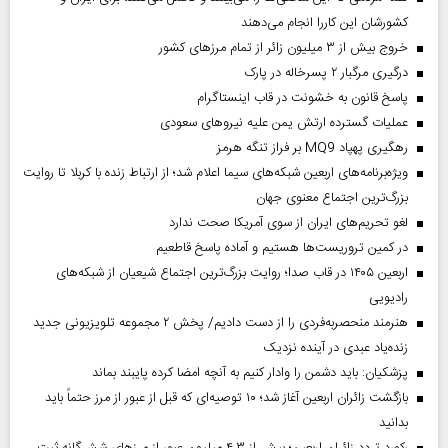
کشورشان این کاررا انجام می‌دهند
خروج بیش از ۳ میلیون زائر از تمام مرز‌های کشور
درگیری مرگبار ۲ پسرخاله در پارک
پاسخ قانون به خشونت در قاب اینستاگرام
عملیات گسترده ارتش یمن علیه نیروهای سعودی
رهگیری پهپاد MQ9 بر فراز تنگه هرمز
ویژه‌برنامه‌های اربعین شبکه‌های سیما اعلام شد؛ از ارتباط زنده با کربلا تا روایت
بزرگ‌ترین اجتماع معنوی جهان
لغو تحریم‌های ایران از سوی آمریکا صحت ندارد
در کمین تروریست‌ها هستیم و آماده پاسخ قاطعیم
اربعین ۱۴۰۵ در قاب صدا؛ روایت بزرگ‌ترین اجتماع شیعیان از شبکه‌های
رادیویی
هنرمند منحصر‌به‌فردی را از دست دادیم/ پخش ۲ مجموعه تلویزیونی جدید
زنده‌یاد عبدی در آینده نزدیک
پزشکیان: باید دشمن را وادار کنیم به آنچه امضا کرده پایبند بماند
بازگشت زائران اربعین آغاز شد؛ ۱۰ توصیه‌ای که قبل از عبور از مرز حتماً باید
بدانید