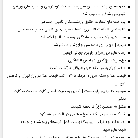
امیرحسین بهداد به عنوان سرپرست هیئت کوهنوردی و صعودهای ورزشی
آذربایجان شرقی منصوب شد
پرداخت مابه‌التفاوت حقوق بازنشستگان تأمین اجتماعی
نظرسنجی شبکه تماشا برای انتخاب سریال‌های شرقی محبوب مخاطبان
مسیر‌های راهپیمایی جاماندگان اربعین در البرز اعلام شد
ببینید | «چهل روز » محسن چاووشی منتشر شد
رسانه‌های برون‌مرزی راویان جهانی اربعین
باج‌نیوزها؛ باج‌گیری در لباس افشاگری
«نظم ایرانی» در تنگه هرمز غیرقابل بازگشت است
قیمت طلا و سکه امروز ۱۱ مرداد ۱۴۰۵ | افت قیمت طلا در بازار تهران با کاهش
نرخ ارز
سهمیه ۶۰ لیتری پابرجاست | آخرین وضعیت اتصال کارت سوخت به کارت
بانکی
عشق به حسین (ع) تا لحظه شهادت
آمریکا ماجراجویی کند پاسخ مقتضی دریافت خواهد کرد
آخر هفته چه فیلمی ببینیم؟ فهرست کامل فیلم‌های پنجشنبه و جمعه
شبکه‌های سیما
همه مردمی که این سختی‌ها را می‌بینند و تحمل می‌کنند، برای ایران و