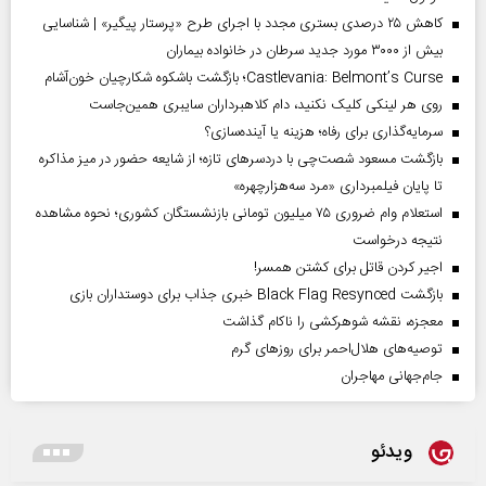
کاهش ۲۵ درصدی بستری مجدد با اجرای طرح «پرستار پیگیر» | شناسایی
بیش از ۳۰۰۰ مورد جدید سرطان در خانواده بیماران
Castlevania: Belmont’s Curse؛ بازگشت باشکوه شکارچیان خون‌آشام
روی هر لینکی کلیک نکنید، دام کلاهبرداران سایبری همین‌جاست
سرمایه‌گذاری برای رفاه؛ هزینه یا آینده‌سازی؟
بازگشت مسعود شصت‌چی با دردسر‌های تازه؛ از شایعه حضور در میز مذاکره
تا پایان فیلمبرداری «مرد سه‌هزارچهره»
استعلام وام ضروری ۷۵ میلیون تومانی بازنشستگان کشوری؛ نحوه مشاهده
نتیجه درخواست
اجیر کردن قاتل برای کشتن همسر!
بازگشت Black Flag Resynced خبری جذاب برای دوستداران بازی
معجزه، نقشه شوهرکشی را ناکام گذاشت
توصیه‌های هلال‌احمر برای روز‌های گرم
جام‌جهانی مهاجران
ویدئو