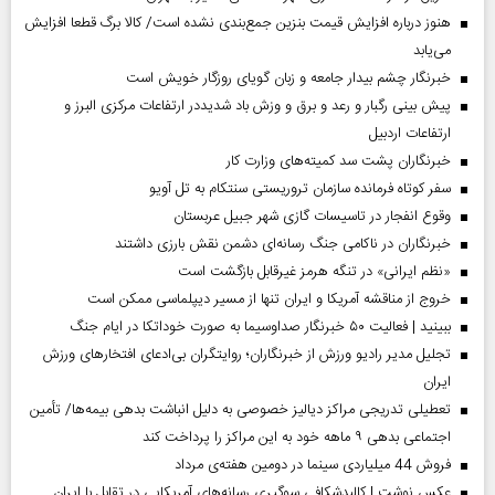
هنوز درباره افزایش قیمت بنزین جمع‌بندی نشده است/ کالا برگ قطعا افزایش
می‌یابد
خبرنگار چشم بیدار جامعه و زبان گویای روزگار خویش است
پیش بینی رگبار و رعد و برق و وزش باد شدیددر ارتفاعات مرکزی البرز و
ارتفاعات اردبیل
خبرنگاران پشت سد کمیته‌های وزارت کار
سفر کوتاه فرمانده سازمان تروریستی سنتکام به تل آویو
وقوع انفجار در تاسیسات گازی شهر جبیل عربستان
خبرنگاران در ناکامی جنگ رسانه‌ای دشمن نقش بارزی داشتند
«نظم ایرانی» در تنگه هرمز غیرقابل بازگشت است
خروج از مناقشه آمریکا و ایران تنها از مسیر دیپلماسی ممکن است
ببینید | فعالیت ۵۰ خبرنگار صداوسیما به صورت خوداتکا در ایام جنگ
تجلیل مدیر رادیو ورزش از خبرنگاران؛ روایتگران بی‌ادعای افتخارهای ورزش
ایران
تعطیلی تدریجی مراکز دیالیز خصوصی به دلیل انباشت بدهی بیمه‌ها/ تأمین
اجتماعی بدهی ۹ ماهه خود به این مراکز را پرداخت کند
فروش 44 میلیاردی سینما در دومین هفته‌ی مرداد
عکس نوشت | کالبدشکافی سوگیری رسانه‌های آمریکایی در تقابل با ایران