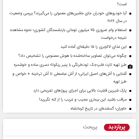
است؟
آیا خودروهای خودران جای ماشین‌های معمولی را می‌گیرند؟ بررسی وضعیت
در سال ۲۰۲۶
استعلام وام ضروری ۷۵ میلیون تومانی بازنشستگان کشوری؛ نحوه مشاهده
نتیجه درخواست
این غذای لاکچری را ۱۵ دقیقه‌ای آماده کنید
چگونه می‌توان تصاویر ساخته‌شده با هوش مصنوعی را تشخیص داد؟
طرز تهیه تارت فلپ‌جک توت‌فرنگی با پنیر ریکوتا؛ دسری ساده و خوشمزه
آشنایی با آش‌های اصیل ایرانی؛ از آش عباسعلی تا آش ترخینه + خواص و
طرز تهیه
پارک شیرین قابلیت‌ بالایی برای اجرای پروژهای تفریحی دارد
مراقب باشید این بیماری عجیب و غریب را از کنه نگیرید!
خاوران؛ گمشده‌ای در تاریخ کرمانشاه
پربازدید
پربحث