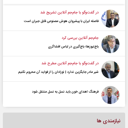
در گفت‌و‌گو با جام‌جم آنلاین تشریح شد
فاصله ایران با پیشرو‌ان هوش مصنوعی قابل جبران است
جام‌جم آنلاین بررسی کرد
باج‌نیوزها؛ باج‌گیری در لباس افشاگری
در گفت‌و‌گو با جام‌جم آنلاین مطرح شد
شیر مادر جایگزین ندارد | نوزادان را از فواید آن محروم نکنیم
فرهنگ اهدای خون باید نسل به نسل منتقل شود
نیازمندی ها