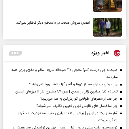
امضای سروش صحت در «استخر» دیگر غافلگیر نمی‌کند
اخبار ویژه
صبحانه چی درست کنم؟ معرفی ۳۰ صبحانه سریع، سالم و مقوی برای همه
سلیقه‌ها
چرا برخی بیماران بعد از کرونا و آنفلوآنزا ماه‌ها بهبود نمی‌یابند؟
ثبت‌نام ۲.۵ میلیون زائر در سماح | عبور ۱.۷ میلیون نفر از مرز‌های اربعین
چرا بعد از سفرهای طولانی گوارش‌تان به هم می‌ریزد؟
چرا ساختمان‌های ناایمن تهران تعیین تکلیف نمی‌شوند؟
آمار معلولیت در ایران | بیش از ۱۰.۵ میلیون نفر با محدودیت عملکردی
زندگی می‌کنند
توصیه‌های طب سنتی برای زائران اربعین | بهترین نوشیدنی ضد عطش و