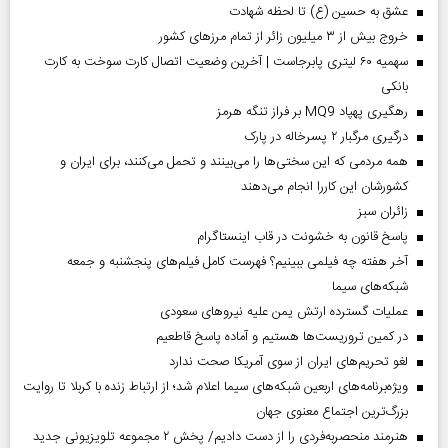
عشق به حسین (ع) تا لحظه شهادت
خروج بیش از ۳ میلیون زائر از تمام مرز‌های کشور
سهمیه ۶۰ لیتری پابرجاست | آخرین وضعیت اتصال کارت سوخت به کارت
بانکی
رهگیری پهپاد MQ9 بر فراز تنگه هرمز
درگیری مرگبار ۲ پسرخاله در پارک
همه مردمی که این سختی‌ها را می‌بینند و تحمل می‌کنند، برای ایران و
کشورشان این کاررا انجام می‌دهند
‌زائران سبز
پاسخ قانون به خشونت در قاب اینستاگرام
آخر هفته چه فیلمی ببینیم؟ فهرست کامل فیلم‌های پنجشنبه و جمعه
شبکه‌های سیما
عملیات گسترده ارتش یمن علیه نیروهای سعودی
در کمین تروریست‌ها هستیم و آماده پاسخ قاطعیم
لغو تحریم‌های ایران از سوی آمریکا صحت ندارد
ویژه‌برنامه‌های اربعین شبکه‌های سیما اعلام شد؛ از ارتباط زنده با کربلا تا روایت
بزرگ‌ترین اجتماع معنوی جهان
هنرمند منحصر‌به‌فردی را از دست دادیم/ پخش ۲ مجموعه تلویزیونی جدید