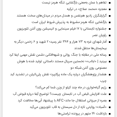
تفاهم با عمان به‌معنی بازگشایی تنگه هرمز نیست
معجزه «محمد صلاح» در ترکیه
گزارشگران رادیو هم‌نفس و همدل مردم در میدان‌های سخت هستند
بازگشایی تنگه هرمز مشروط به پذیرش شروط ایران است
جشنواره تابستانی با ۱۷ فیلم سینمایی و انیمیشن روی آنتن تلویزیون
راویان نصر
آمار شهدای غزه به ۷۳ هزار و ۳۸۴ نفر رسید؛ ۲ شهید و ۶ زخمی دیگر به
بیمارستان‌ها منتقل شدند
رسانه ملی در مقابله با جنگ روانی و شبهه‌افکنی دشمن نقش مهمی ایفا کرد
ببینید | «لبالب»؛ نخستین سریال مستند داستانی تولید شده با هوش
مصنوعی روی آنتن شبکه دو
هشدار پژوهشگران درباره یک ماده پرکاربرد؛ نقش پلی‌اتیلن در تشدید کبد
چرب
رژیم گیاه‌خواری در ماه چند کیلو از وزن شما کم می‌کند؟
علت افزایش قبض آب در تابستان چیست؟ توضیح آبفا درباره قبوض آب
بصره از میزبانی استقلال جا ماند؛ AFC با پیشنهاد آبی‌ها مخالفت کرد
«آسباد»؛ روایتی تازه از دل سیستان به قاب تلویزیون می‌آید
بازداشت ۲۸ متهم در پرونده تراستی‌ها