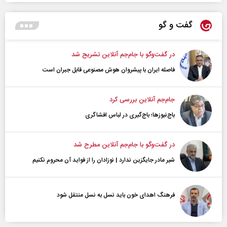
گفت و گو
در گفت‌و‌گو با جام‌جم آنلاین تشریح شد
فاصله ایران با پیشرو‌ان هوش مصنوعی قابل جبران است
جام‌جم آنلاین بررسی کرد
باج‌نیوزها؛ باج‌گیری در لباس افشاگری
در گفت‌و‌گو با جام‌جم آنلاین مطرح شد
شیر مادر جایگزین ندارد | نوزادان را از فواید آن محروم نکنیم
فرهنگ اهدای خون باید نسل به نسل منتقل شود