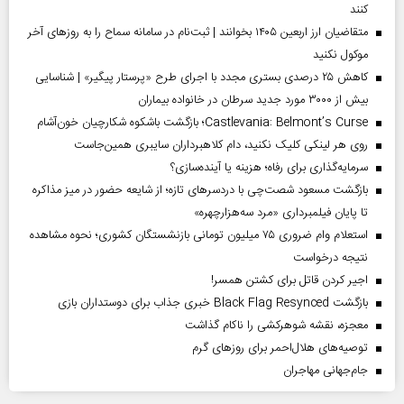
کنند
متقاضیان ارز اربعین ۱۴۰۵ بخوانند | ثبت‌نام در سامانه سماح را به روز‌های آخر
موکول نکنید
کاهش ۲۵ درصدی بستری مجدد با اجرای طرح «پرستار پیگیر» | شناسایی
بیش از ۳۰۰۰ مورد جدید سرطان در خانواده بیماران
Castlevania: Belmont’s Curse؛ بازگشت باشکوه شکارچیان خون‌آشام
روی هر لینکی کلیک نکنید، دام کلاهبرداران سایبری همین‌جاست
سرمایه‌گذاری برای رفاه؛ هزینه یا آینده‌سازی؟
بازگشت مسعود شصت‌چی با دردسر‌های تازه؛ از شایعه حضور در میز مذاکره
تا پایان فیلمبرداری «مرد سه‌هزارچهره»
استعلام وام ضروری ۷۵ میلیون تومانی بازنشستگان کشوری؛ نحوه مشاهده
نتیجه درخواست
اجیر کردن قاتل برای کشتن همسر!
بازگشت Black Flag Resynced خبری جذاب برای دوستداران بازی
معجزه، نقشه شوهرکشی را ناکام گذاشت
توصیه‌های هلال‌احمر برای روز‌های گرم
جام‌جهانی مهاجران