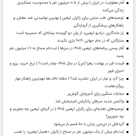
آمار معلولیت در ایران | بیش از ۱۰.۵ میلیون نفر با محدودیت عملکردی
زندگی می‌کنند
توصیه‌های طب سنتی برای زائران اربعین | بهترین نوشیدنی ضد عطش و
راهکارهای پیشگیری از گرمازدگی
راز ماندگاری «رادیو اربعین» از زبان دو گوینده؛ رسانه‌ای که حسینیه است
ستارگانی که در جام جهانی ۲۰۲۶ بازی نکردند
آغاز رسمی برنامه‌های اربعین ۱۴۰۵ در مرز‌ها | ثبت‌نام سماح به ۱.۷ میلیون نفر
رسید
قیمت قبر در بهشت زهرا (س) در سال ۱۴۰۵ چقدر است؟ | نرخ خرید، رزرو و
احیای قبور
چرا گرد و غبار در ایران تشدید شد؟ | حقابه تالاب‌ها مهم‌ترین راهکار مهار
ریزگردهاست
مجازات سنگین برای آدم‌ربایان گوش‌بر
واکسن جدید سرطان پانکراس امیدبخش شد
توصیه‌های تغذیه‌ای برای زائران اربعین ۱۴۰۵ | در گرمای اربعین چه بخوریم و
چه نخوریم؟
گره قتل در دی‌جی پارتی با ۵۰ قسم باز می‌شود
ثبت‌نام بیش از یک میلیون نفر در سماح | زائران «همیار اربعین» را نصب