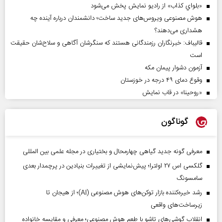
«بلواي کذاب» از رادیو نمایش پخش می‌شود
هوش مصنوعی ویروس‌های جدید ساخت؛ دانشمندان درباره آینده چه
هشداری می‌دهند؟
قالیباف: خبرنگاران رزمندگانی هستند که سنگرشان آگاهی و سلاح‌شان حقیقت
است
آزمون دشوار پیمان مکه
وقوع دمای ۴۹ درجه در خوزستان
«روحینا» در قاب نمایش
گوناگون
معرفی گونه جدید گیاهی چهارمحال و بختیاری در مجله علمی بین المللی
گلکسی اس ۲۷ اولترا؛ پیش‌نمایشی از تغییرات بنیادین در پرچمدار بعدی
سامسونگ
رشد خیره‌کننده بازار توکن‌های هوش مصنوعی (AI)؛ از هیجان تا
زیرساخت‌های واقعی
انقلاب گوشی‌های تاشو‌ با طعم هوش مصنوعی؛ معرفی و مقایسه خانواده