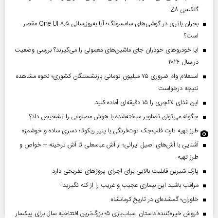
گلکسی Z۸
بحران باتری در گوشی‌های سامسونگ؛ آیا به‌روزرسانی One UI ۸.۵ مقصر
است؟
آیا خودروهای خودران جای ماشین‌های معمولی را می‌گیرند؟ بررسی وضعیت
در سال ۲۰۲۶
استعلام وام ضروری ۷۵ میلیون تومانی بازنشستگان کشوری؛ نحوه مشاهده
نتیجه درخواست
این غذای لاکچری را ۱۵ دقیقه‌ای آماده کنید
چگونه می‌توان تصاویر ساخته‌شده با هوش مصنوعی را تشخیص داد؟
طرز تهیه تارت فلپ‌جک توت‌فرنگی با پنیر ریکوتا؛ دسری ساده و خوشمزه
آشنایی با آش‌های اصیل ایرانی؛ از آش عباسعلی تا آش ترخینه + خواص و
طرز تهیه
پارک شیرین قابلیت‌ بالایی برای اجرای پروژهای تفریحی دارد
مراقب باشید این بیماری عجیب و غریب را از کنه نگیرید!
خاوران؛ گمشده‌ای در تاریخ کرمانشاه
فروش خیره‌کننده داستان اسباب‌بازی ۵؛ بزرگ‌ترین افتتاحیه سال برای پیکسار