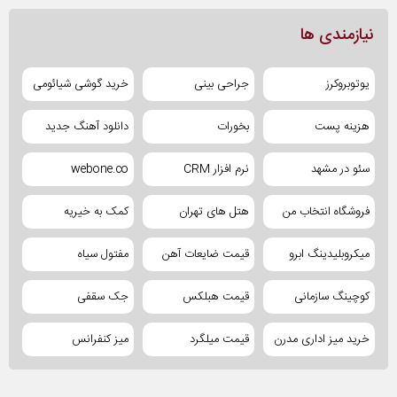
نیازمندی ها
یوتوبروکرز
جراحی بینی
خرید گوشی شیائومی
هزینه پست
بخورات
دانلود آهنگ جدید
سئو در مشهد
نرم افزار CRM
webone.co
فروشگاه انتخاب من
هتل های تهران
کمک به خیریه
میکروبلیدینگ ابرو
قیمت ضایعات آهن
مفتول سیاه
کوچینگ سازمانی
قیمت هبلکس
جک سقفی
خرید میز اداری مدرن
قیمت میلگرد
میز کنفرانس