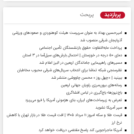
پربازدید
پربحث
امیرحسین بهداد به عنوان سرپرست هیئت کوهنوردی و صعودهای ورزشی
آذربایجان شرقی منصوب شد
پرداخت مابه‌التفاوت حقوق بازنشستگان تأمین اجتماعی
دمای ۵۰ درجه در خوزستان | احتمال بارش‌های سیل‌آسا در ۳ استان
مسیر‌های راهپیمایی جاماندگان اربعین در البرز اعلام شد
نظرسنجی شبکه تماشا برای انتخاب سریال‌های شرقی محبوب مخاطبان
ببینید | «چهل روز » محسن چاووشی منتشر شد
رسانه‌های برون‌مرزی راویان جهانی اربعین
باج‌نیوزها؛ باج‌گیری در لباس افشاگری
تعرض به زیرساخت‌های ایران، بنای هژمونی آمریکا را فرو می‌ریزد
سپر آمریکا نشوید
قیمت طلا و سکه امروز ۱۱ مرداد ۱۴۰۵ | افت قیمت طلا در بازار تهران با کاهش
نرخ ارز
آمریکا ماجراجویی کند پاسخ مقتضی دریافت خواهد کرد