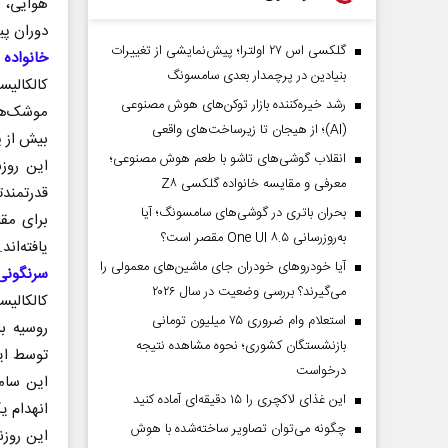
هوایی، ا
دوران پی
گلکسی اس ۲۷ اولترا؛ پیش‌نمایشی از تغییرات
خانواده 
بنیادین در پرچمدار بعدی سامسونگ
کالکالیس
رشد خیره‌کننده بازار توکن‌های هوش مصنوعی
(AI)؛ از هیجان تا زیرساخت‌های واقعی
بیش از پنج ماخ، اه
انقلاب گوشی‌های تاشو‌ با طعم هوش مصنوعی؛
معرفی و مقایسه خانواده گلکسی Z۸
بحران باتری در گوشی‌های سامسونگ؛ آیا
به‌روزرسانی One UI ۸.۵ مقصر است؟
یافته‌اند.
آیا خودروهای خودران جای ماشین‌های معمولی را
سرنگونی 
می‌گیرند؟ بررسی وضعیت در سال ۲۰۲۶
استعلام وام ضروری ۷۵ میلیون تومانی
روسیه ب
بازنشستگان کشوری؛ نحوه مشاهده نتیجه
درخواست
این غذای لاکچری را ۱۵ دقیقه‌ای آماده کنید
انهدام یک فروند اف-
چگونه می‌توان تصاویر ساخته‌شده با هوش
این روزن