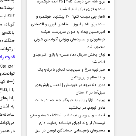
برای شام چی درست کنم؟ | ۲۵ ایده خوشمزه،
موشک‌ها
ساده و فوری برای شام امشب
کالکالیس
ناهار چی درست کنم؟ | ۲۰ پیشنهاد خوشمزه و
کوتاه، م
ساده برای ناهار امروز + غذاهای فوری و اقتصادی
امیرحسین بهداد به عنوان سرپرست هیئت
پانتسیر 
کوهنوردی و صعودهای ورزشی آذربایجان شرقی
منصوب شد
از توانم
زمان پخش سریال «ماه عسل» با بازی اکبر عبدی
قدرت راد
اعلام شد
این روزن
طرز تهیه مرغ و سبزیجات تابه‌ای با برنج؛ یک
توانمندی
وعده سالم و پرپروتئین
 مردادماه
صفحات نخست روزنامه ها‌ی یکشنبه ۴ مردادماه
صفحات 
(۱۰۰
دمای ۵۰ درجه در خوزستان | احتمال بارش‌های
با ارتفا
سیل‌آسا در ۳ استان
رادارهای
ببینید | آزارگر زنان به خبرنگار جام جم: در حالت
به اذعان
عادی نبودم، مرا ببخشید
سامانه‌ه
قصه سریال رویای نیمه شب اختلاف شیعه و سنی
می‌توانند
نیست/ از روند اجرای فیلمنامه رضایت دارم
مسیر‌های راهپیمایی جاماندگان اربعین در البرز
در همین 