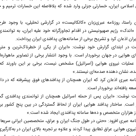
سلامی ایران، خسارتی جزئی وارد شده که بلافاصله این خسارات ترمیم و 
راستا، روزنامه عبری‌زبان «کالکالیست» در گزارشی تحلیلی، با وجود طر
اندک» رژیم صهیونیستی در اقدام تجاوزگرانه خود علیه ایران، به توانمندی
ران اذعان کرد و تشریح برخی از سامانه‌های پدافندی ایران پرداخت.
ست در ابتدای گزارش خود نوشت: «ایران از یکی از خطرناک‌ترین و متراک
ی هوایی در جهان برخوردار است. با وجود انتشار برخی از تصاویر ماهواره‌
عملیات نیروی هوایی (اسرائیل) مشخص نیست، برخی بر این باورند که 
ه، نشان دهنده صدمه‌ای نیستند.»
امه‌ عبری اذعان کرد که ایران همچنان از پدافندهای فوق پیشرفته که در د
عه یافته‌اند برخوردار است.
ست نوشت: «ایران پس از حمله اسرائیل همچنان از توانمندی پدافندی گست
 است. ساختار پدافند هوایی ایران از لحاظ گستردگی در بین پنج کشور بر
 هزاران متخصص و ده‌ها سامانه پدافندی ایجاد شده است.»
امه عبری‌ افزود: «حتی در طول جنگ ایران و عراق، متخصصین ایرانی سریعا 
روی هوایی عراق تطابق پیدا کردند و علاوه بر تجربه بالای ایران در به‌کارگیری