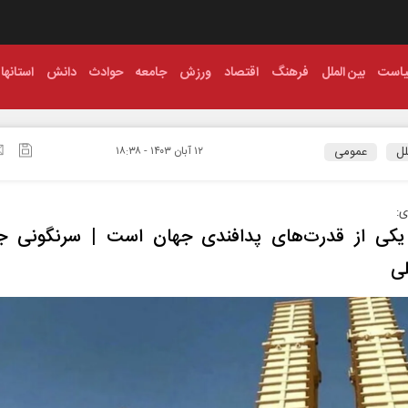
است
بین الملل
فرهنگ
اقتصاد
ورزش
جامعه
حوادث
دانش
استانها
لل
عمومی
۱۲ آبان ۱۴۰۳ - ۱۸:۳۸
ی:
 یکی از قدرت‌های پدافندی جهان است | سرنگونی جن
لی