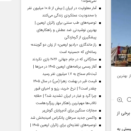
نمی‌شوند؟
آمار معلولیت در ایران | بیش از ۱۰.۵ میلیون نفر
با محدودیت عملکردی زندگی می‌کنند
توصیه‌های طب سنتی برای زائران اربعین |
بهترین نوشیدنی ضد عطش و راهکارهای
پیشگیری از گرمازدگی
راز ماندگاری «رادیو اربعین» از زبان دو گوینده؛
رسانه‌ای که حسینیه است
ستارگانی که در جام جهانی ۲۰۲۶ بازی نکردند
آغاز رسمی برنامه‌های اربعین ۱۴۰۵ در مرز‌ها |
ثبت‌نام سماح به ۱.۷ میلیون نفر رسید
ز بهترین
قیمت قبر در بهشت زهرا (س) در سال ۱۴۰۵
چقدر است؟ | نرخ خرید، رزرو و احیای قبور
چرا گرد و غبار در ایران تشدید شد؟ | حقابه
تالاب‌ها مهم‌ترین راهکار مهار ریزگردهاست
مجازات سنگین برای آدم‌ربایان گوش‌بر
برخی از
واکسن جدید سرطان پانکراس امیدبخش شد
توصیه‌های تغذیه‌ای برای زائران اربعین ۱۴۰۵ |
یستی به