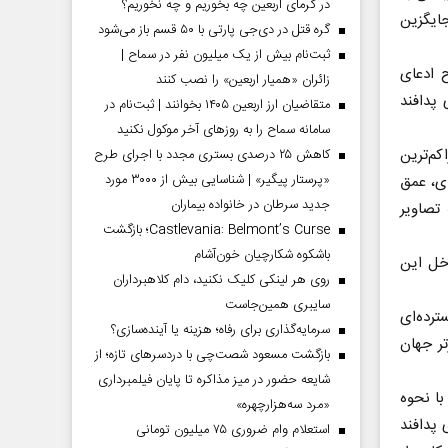
در گرمای اربعین چه بخوریم و چه نخوریم؟
جایگزین
گره قتل در دی‌جی پارتی با ۵۰ قسم باز می‌شود
ثبت‌نام بیش از یک میلیون نفر در سماح |
ح ادعای
زائران «همیار اربعین» را نصب کنند
 پدافند
متقاضیان ارز اربعین ۱۴۰۵ بخوانند | ثبت‌نام در
سامانه سماح را به روز‌های آخر موکول نکنید
م‌ترین
کاهش ۲۵ درصدی بستری مجدد با اجرای طرح
«پرستار پیگیر» | شناسایی بیش از ۳۰۰۰ مورد
ای، عمق
جدید سرطان در خانواده بیماران
تصاویر
Castlevania: Belmont’s Curse؛ بازگشت
باشکوه شکارچیان خون‌آشام
اخل این
روی هر لینکی کلیک نکنید، دام کلاهبرداران
سایبری همین‌جاست
رده‌ای
سرمایه‌گذاری برای رفاه؛ هزینه یا آینده‌سازی؟
تر جهان
بازگشت مسعود شصت‌چی با دردسر‌های تازه؛ از
شایعه حضور در میز مذاکره تا پایان فیلمبرداری
با نحوه
«مرد سه‌هزارچهره»
 پدافند
استعلام وام ضروری ۷۵ میلیون تومانی