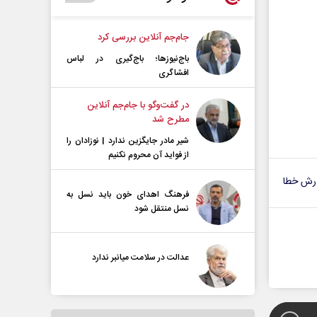
جام‌جم آنلاین بررسی کرد
باج‌نیوزها؛ باج‌گیری در لباس
افشاگری
در گفت‌و‌گو با جام‌جم آنلاین
مطرح شد
شیر مادر جایگزین ندارد | نوزادان را
از فواید آن محروم نکنیم
رش خطا
فرهنگ اهدای خون باید نسل به
نسل منتقل شود
عدالت در سلامت میانبر ندارد