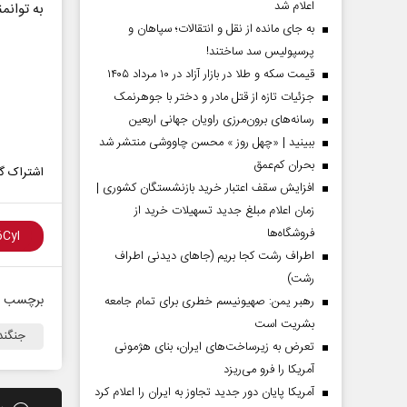
اعلام شد
به توانمندی ایران، در ح
به جای مانده از نقل و انتقالات؛ سپاهان و
پرسپولیس سد ساختند!
قیمت سکه و طلا در بازار آزاد در ۱۰ مرداد ۱۴۰۵
جزئیات تازه از قتل مادر و دختر با جوهرنمک
رسانه‌های برون‌مرزی راویان جهانی اربعین
ببینید | «چهل روز » محسن چاووشی منتشر شد
بحران کم‌عمق
اشتراک گذ
افزایش سقف اعتبار خرید بازنشستگان کشوری |
زمان اعلام مبلغ جدید تسهیلات خرید از
فروشگاه‌ها
اطراف رشت کجا بریم (جاهای دیدنی اطراف
رشت)
برچسب ه
رهبر یمن: صهیونیسم خطری برای تمام جامعه
بشریت است
جنگند
تعرض به زیرساخت‌های ایران، بنای هژمونی
آمریکا را فرو می‌ریزد
آمریکا پایان دور جدید تجاوز به ایران را اعلام کرد