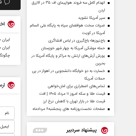
ن
انهدام کامل سه فروند هواپیمای اف ۳۵ در الازرق
اردن
سپر آمریکا نشوید
اخب
ضربات سخت هوافضای سپاه به پایگاه علی السالم
آمریکا در کویت
ایران ۲۰۰۰ موشک بالستیک دارد که می‌توانند به اسرائیل برسند
باج‌نیوزها؛ باج‌گیری در لباس افشاگری
ایران 
حمله موشکی آمریکا به چهار شهر خوزستان
چگونگی
یورش آرش‌های ارتش به مراکز و پایگاه‌ آمریکا در
بحرین
خسارت به دو خوابگاه دانشجویی در اهواز در پی
حملات آمریکا
ارس
تماس‌های اضطراری برای امان‌‌خواهی
قیمت طلا و سکه امروز ۱۱ مرداد ۱۴۰۵ | افت
قیمت طلا در بازار تهران با کاهش نرخ ارز
صفحات نخست‌روزنامه ها‌ی پنجشنبه‌۸ مردادماه
پیشنهاد سردبیر