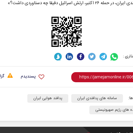
مله ۲۶ اکتبر، ارتش اسرائیل دقیقا چه دستاوردی داشت؟»
اری :
گزا
پسندیدم
ا:
سامانه های پدافندی ایران
پدافند هوایی ایران
ه های رژیم صهیونیستی