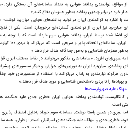
ز مواقع، توانمندی پدافند هوایی به تعداد سامانه‌های آن بستگی دارد. جن
د از خود در برابر چندین پدافند به‌طور همزمان دفاع کنند.»
ت با اشاره به توانمندی ایران در تولید پدافندهای هوایی میان‌برد نوشت: «
ی میان‌برد نیز ایران از توانمندی گسترده‌ای برخوردارد است. یکی از قدرت
ی افشا شده توسط ایران، پدافند هوایی سوم خرداد است که با توجه به ج
ه‌طور همزمان شناسایی و به‌طور جداگانه هدف قرار دهد.»
امه‌ عبری‌زبان افزود: «سامانه‌های مذکور می‌توانند در نقاط مختلف ایران قرار 
نوشت‌های
مدیریت ایرانی بر شناور‌های مضر
ای پدافندی میان‌برد ایران به دوربین‌های حرارتی و دیگر سنسورهای پیشرفت
در تنگه هرمز
ون هرگونه نیازمندی به رادار، می‌توانند با استفاده از سنسورهای خود جنگ
ژوهشگر
دکتر حسن عابدینی - معاون سیاسی سازمان
رحمت‌الله 
ز و پهپادها را تا بردی نامشخص شناسایی و مورد هدف قرار دهند.»
صداوسیما
مجلس
 مهلک علیه صهیونیست‌ها
ن کالکالیست، توانمندی پدافند هوایی ایران خطری جدی علیه جنگنده‌ ها
تی است.
امه‌ عبری در همین راستا نوشت: «سامانه سوم خرداد به‌دلیل انعطاف پذیری
ود، خطری جدی و مهلک علیه جنگنده‌های اسرائیلی است. از طرفی، همه سام
پدافندی ایران انواع مختلفی دارند. به‌عنوان مثال، سامانه پ