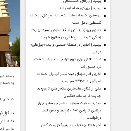
ببینید | رازهای خشکسالی
ببینید | پهپادی به اندازه پشه
عربستان: کلیه اقدامات یک‌جانبه اسرائیل در خاک
فلسطین باطل است
«شوق پرواز» به آنتن شبکه نمایش رسید؛ روایت
زندگی شهید عباس بابایی در سالروز شهادت
ببینید | انفجار در منطقۀ صنعتی و بندر«جبل‌علی»
در دبی
شائبه تلاش برای ترور ترامپ منجر به بازداشت
فرد مسلح شد
آخرین آمار شهدای غزه؛ شمار قربانیان حملات
رسانه عبر
اسرائیل به ۷۳۳۸۱ نفر رسید
پدافندهای
یکی از تکان‌دهنده‌ترین عکس‌های تاریخ؛ رد
جنایت تا ابد ماند (عکس)
کد خبر: ۱۴۷۹۸۳۴
تمدید معافیت سربازی مشمولان سه و چهار
فرزندی تا پایان ۱۴۰۷؛ شرایط و نحوه ثبت
به گزار
درخواست
نقاط ایر
آخر هفته چه فیلمی ببینیم؟ فهرست کامل
«امیر نص