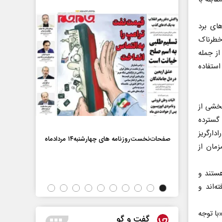
های برد
 خطرناک
از جمله
 با استفاده
بخشی از
 گسترده
ماه
ادارگریز
صفحات‌نخست‌روزنامه ها‌ی چهارشنبه‌۱۴ مردادماه
زمان از
صفحات‌نخست‌رو
هستند و
ه‌اند و
با توجه
گفت و گو