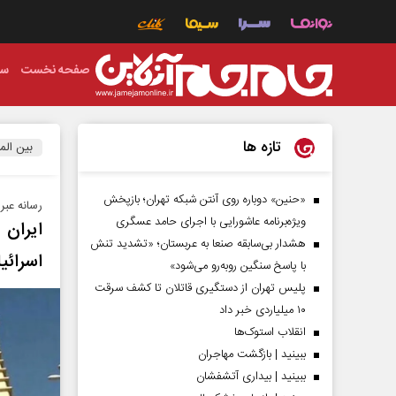
صفحه نخست
سی
تازه ها
بین الم
«حنین» دوباره روی آنتن شبکه تهران؛ بازپخش
رسانه عبر
ویژه‌برنامه عاشورایی با اجرای حامد عسگری
ایران
هشدار بی‌سابقه صنعا به عربستان؛ «تشدید تنش
اسرائی
با پاسخ سنگین روبه‌رو می‌شود»
پلیس تهران از دستگیری قاتلان تا کشف سرقت
۱۰ میلیاردی خبر داد
انقلاب استوک‌ها
ببینید | بازگشت مهاجران
ببینید | بیداری آتشفشان