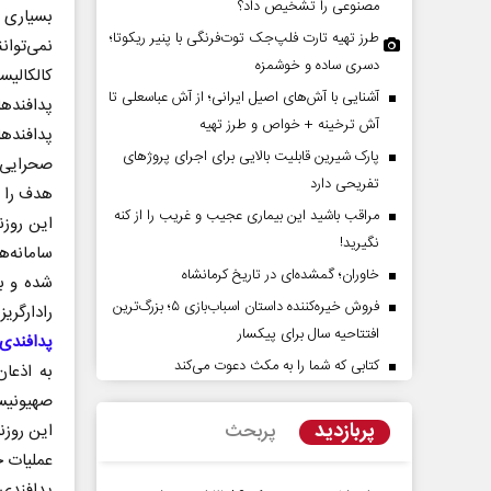
مصنوعی را تشخیص داد؟
بسیاری ا
طرز تهیه تارت فلپ‌جک توت‌فرنگی با پنیر ریکوتا؛
نمی‌توانن
دسری ساده و خوشمزه
کالکالیس
آشنایی با آش‌های اصیل ایرانی؛ از آش عباسعلی تا
پدافندها
آش ترخینه + خواص و طرز تهیه
پدافندها
پارک شیرین قابلیت‌ بالایی برای اجرای پروژهای
تفریحی دارد
هدف را ب
مراقب باشید این بیماری عجیب و غریب را از کنه
این روزن
زمان در افق ایران
حادثه‌های کوچک سر
نگیرید!
سامانه‌ه
بزرگ
خاوران؛ گمشده‌ای در تاریخ کرمانشاه
شده و بد
ه زارعی - کارشناس ارشد مسائل منطقه
محمدجعفر محمدزاده - نویسنده و پ
فروش خیره‌کننده داستان اسباب‌بازی ۵؛ بزرگ‌ترین
رادارگری
افتتاحیه سال برای پیکسار
پدافندی
کتابی که شما را به مکث دعوت می‌کند
به اذعا
صهیونیس
پربازدید
پربحث
این روزن
عملیات خ