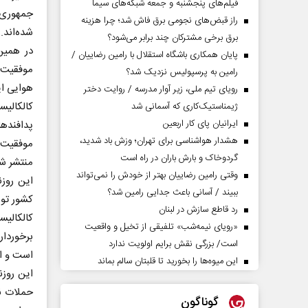
فیلم‌های پنجشنبه و جمعه شبکه‌های سیما
جمهوری ا
راز قبض‌های نجومی برق فاش شد؛ چرا هزینه
شده‌اند.
برق برخی مشترکان چند برابر می‌شود؟
در همین 
پایان همکاری باشگاه استقلال با رامین رضاییان /
موفقیت «
رامین به پرسپولیس نزدیک شد؟
هوایی ای
رویای تیم ملی، زیر آوار مدرسه / روایت دختر
کالکالی
ژیمناستیک‌کاری که آسمانی شد
ایرانیان پای کار اربعین
پدافندها
هشدار هواشناسی برای تهران؛ وزش باد شدید،
موفقیت 
گردوخاک و بارش باران در راه است
منتشر شد
وقتی رامین رضاییان بهتر از خودش را نمی‌تواند
این روزن
ببیند / آسانی باعث جدایی رامین شد؟
کشور توس
رد قاطع سازش در لبنان
کالکالی
«رویای نیمه‌شب» تلفیقی از تخیل و واقعیت
برخوردار
است/ بزرگی نقش برایم اولویت ندارد
است و از
این میوه‌ها را بخورید تا قلبتان سالم بماند
این روزن
حملات نی
گوناگون