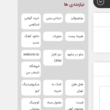
نیازمندی ها
یوتوبروکرز
جراحی بینی
خرید گوشی
شیائومی
هزینه پست
بخورات
دانلود آهنگ
جدید
سئو در مشهد
نرم افزار
webone.co
CRM
فروشگاه
انتخاب من
هتل های
کمک به
میکروبلیدینگ
تهران
خیریه
ابرو
قیمت
مفتول سیاه
کوچینگ
ضایعات آهن
سازمانی