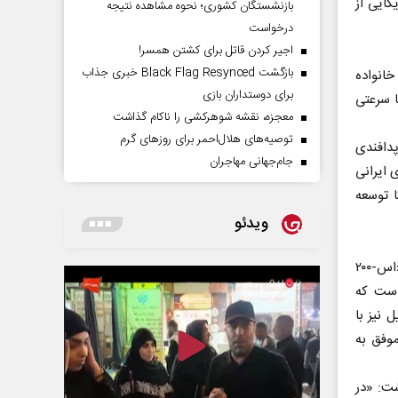
کایی از
بازنشستگان کشوری؛ نحوه مشاهده نتیجه
درخواست
اجیر کردن قاتل برای کشتن همسر!
بازگشت Black Flag Resynced خبری جذاب
خانواده
برای دوستداران بازی
یاد ۳ و صیاد ۴ می‌توانند با سرعتی
معجزه، نقشه شوهرکشی را ناکام گذاشت
توصیه‌های هلال‌احمر برای روز‌های گرم
ر کارشناسان، پدافندی
جام‌جهانی مهاجران
ای ایرانی
مریکا توسعه
ویدئو
کالکالیست همچنین به اس-۲۰۰‌های توسعه یافته توسط ایران اشاره کرد و نوشت: «اس-۲۰۰
است که
سرائیل نیز با
نه موفق به
شت: «در