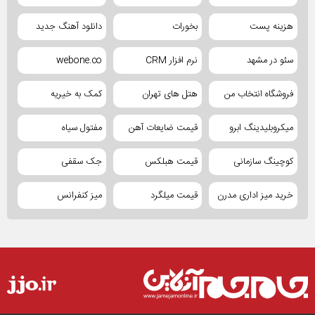
هزینه پست
بخورات
دانلود آهنگ جدید
سئو در مشهد
نرم افزار CRM
webone.co
فروشگاه انتخاب من
هتل های تهران
کمک به خیریه
میکروبلیدینگ ابرو
قیمت ضایعات آهن
مفتول سیاه
کوچینگ سازمانی
قیمت هبلکس
جک سقفی
خرید میز اداری مدرن
قیمت میلگرد
میز کنفرانس