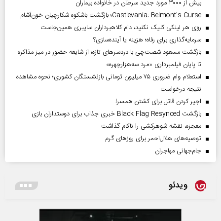
بیش از ۳۰۰۰ مورد جدید سرطان در خانواده بیماران
Castlevania: Belmont’s Curse؛ بازگشت باشکوه شکارچیان خون‌آشام
روی هر لینکی کلیک نکنید، دام کلاهبرداران سایبری همین‌جاست
سرمایه‌گذاری برای رفاه؛ هزینه یا آینده‌سازی؟
بازگشت مسعود شصت‌چی با دردسر‌های تازه؛ از شایعه حضور در میز مذاکره
تا پایان فیلمبرداری «مرد سه‌هزارچهره»
استعلام وام ضروری ۷۵ میلیون تومانی بازنشستگان کشوری؛ نحوه مشاهده
نتیجه درخواست
اجیر کردن قاتل برای کشتن همسر!
بازگشت Black Flag Resynced خبری جذاب برای دوستداران بازی
معجزه، نقشه شوهرکشی را ناکام گذاشت
توصیه‌های هلال‌احمر برای روز‌های گرم
جام‌جهانی مهاجران
ویدئو