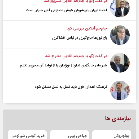
در گفت‌و‌گو با جام‌جم آنلاین تشریح شد
فاصله ایران با پیشرو‌ان هوش مصنوعی قابل جبران است
جام‌جم آنلاین بررسی کرد
باج‌نیوزها؛ باج‌گیری در لباس افشاگری
در گفت‌و‌گو با جام‌جم آنلاین مطرح شد
شیر مادر جایگزین ندارد | نوزادان را از فواید آن محروم نکنیم
فرهنگ اهدای خون باید نسل به نسل منتقل شود
نیازمندی ها
یوتوبروکرز
جراحی بینی
خرید گوشی شیائومی