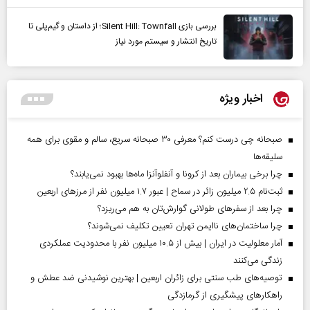
بررسی بازی Silent Hill: Townfall؛ از داستان و گیم‌پلی تا
تاریخ انتشار و سیستم مورد نیاز
اخبار ویژه
صبحانه چی درست کنم؟ معرفی ۳۰ صبحانه سریع، سالم و مقوی برای همه
سلیقه‌ها
چرا برخی بیماران بعد از کرونا و آنفلوآنزا ماه‌ها بهبود نمی‌یابند؟
ثبت‌نام ۲.۵ میلیون زائر در سماح | عبور ۱.۷ میلیون نفر از مرز‌های اربعین
چرا بعد از سفرهای طولانی گوارش‌تان به هم می‌ریزد؟
چرا ساختمان‌های ناایمن تهران تعیین تکلیف نمی‌شوند؟
آمار معلولیت در ایران | بیش از ۱۰.۵ میلیون نفر با محدودیت عملکردی
زندگی می‌کنند
توصیه‌های طب سنتی برای زائران اربعین | بهترین نوشیدنی ضد عطش و
راهکارهای پیشگیری از گرمازدگی