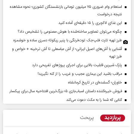
استعلام وام ضروری ۷۵ میلیون تومانی بازنشستگان کشوری؛ نحوه مشاهده
نتیجه درخواست
این غذای لاکچری را ۱۵ دقیقه‌ای آماده کنید
چگونه می‌توان تصاویر ساخته‌شده با هوش مصنوعی را تشخیص داد؟
طرز تهیه تارت فلپ‌جک توت‌فرنگی با پنیر ریکوتا؛ دسری ساده و خوشمزه
آشنایی با آش‌های اصیل ایرانی؛ از آش عباسعلی تا آش ترخینه + خواص و
طرز تهیه
پارک شیرین قابلیت‌ بالایی برای اجرای پروژهای تفریحی دارد
مراقب باشید این بیماری عجیب و غریب را از کنه نگیرید!
خاوران؛ گمشده‌ای در تاریخ کرمانشاه
فروش خیره‌کننده داستان اسباب‌بازی ۵؛ بزرگ‌ترین افتتاحیه سال برای پیکسار
کتابی که شما را به مکث دعوت می‌کند
پربازدید
پربحث