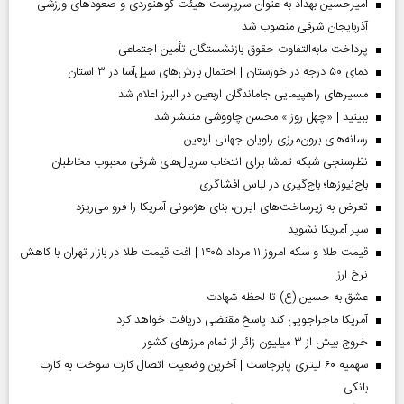
امیرحسین بهداد به عنوان سرپرست هیئت کوهنوردی و صعودهای ورزشی
آذربایجان شرقی منصوب شد
پرداخت مابه‌التفاوت حقوق بازنشستگان تأمین اجتماعی
دمای ۵۰ درجه در خوزستان | احتمال بارش‌های سیل‌آسا در ۳ استان
مسیر‌های راهپیمایی جاماندگان اربعین در البرز اعلام شد
ببینید | «چهل روز » محسن چاووشی منتشر شد
رسانه‌های برون‌مرزی راویان جهانی اربعین
نظرسنجی شبکه تماشا برای انتخاب سریال‌های شرقی محبوب مخاطبان
باج‌نیوزها؛ باج‌گیری در لباس افشاگری
تعرض به زیرساخت‌های ایران، بنای هژمونی آمریکا را فرو می‌ریزد
سپر آمریکا نشوید
قیمت طلا و سکه امروز ۱۱ مرداد ۱۴۰۵ | افت قیمت طلا در بازار تهران با کاهش
نرخ ارز
عشق به حسین (ع) تا لحظه شهادت
آمریکا ماجراجویی کند پاسخ مقتضی دریافت خواهد کرد
خروج بیش از ۳ میلیون زائر از تمام مرز‌های کشور
سهمیه ۶۰ لیتری پابرجاست | آخرین وضعیت اتصال کارت سوخت به کارت
بانکی