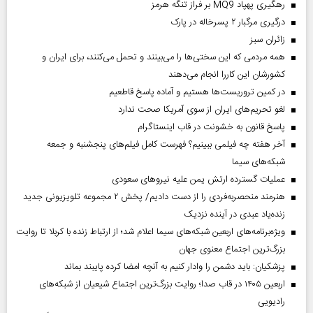
رهگیری پهپاد MQ9 بر فراز تنگه هرمز
درگیری مرگبار ۲ پسرخاله در پارک
‌زائران سبز
همه مردمی که این سختی‌ها را می‌بینند و تحمل می‌کنند، برای ایران و
کشورشان این کاررا انجام می‌دهند
در کمین تروریست‌ها هستیم و آماده پاسخ قاطعیم
لغو تحریم‌های ایران از سوی آمریکا صحت ندارد
پاسخ قانون به خشونت در قاب اینستاگرام
آخر هفته چه فیلمی ببینیم؟ فهرست کامل فیلم‌های پنجشنبه و جمعه
شبکه‌های سیما
عملیات گسترده ارتش یمن علیه نیروهای سعودی
هنرمند منحصر‌به‌فردی را از دست دادیم/ پخش ۲ مجموعه تلویزیونی جدید
زنده‌یاد عبدی در آینده نزدیک
ویژه‌برنامه‌های اربعین شبکه‌های سیما اعلام شد؛ از ارتباط زنده با کربلا تا روایت
بزرگ‌ترین اجتماع معنوی جهان
پزشکیان: باید دشمن را وادار کنیم به آنچه امضا کرده پایبند بماند
اربعین ۱۴۰۵ در قاب صدا؛ روایت بزرگ‌ترین اجتماع شیعیان از شبکه‌های
رادیویی