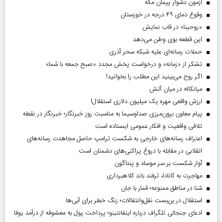
آزمون دشوار پیمان مکه
وقوع دمای ۴۹ درجه در خوزستان
«روحینا» در قاب نمایش
این قطعه بوی وطن می‌دهد
حملات رسانه‌ای علیه شبکه سحر آذری
تشکر از «زمانه» و درخواست پخش مجدد «صبح جمعه با شما»
اگر روح می‌بینید این مطلب را بخوانید!
میانکاله در میان آتش
ارزش واقعی مهره یک میلیون دلاری استقلال!
پیام معاون برون‌مرزی صداوسیما به مناسبت روز خبرنگار؛ خبرنگار در نقطه
تلاقی واقعیت و افکار عمومی ایستاده است
اعتراف رسانه‌های خارجی به شکست ترامپ حاصل مجاهدت رسانه‌های
انقلابی در مقابله با دروغ پراکنی‌های دشمنان است
آوار شکست بر سر موساد و پنتاگون
مهاجرت به کانادا، ترفند باند کلاهبرداری
شنا در مناطق ممنوعه؛ قمار با جان
استقلال در بن‌بست نقل‌وانتقالات؛ زنگ خطر برای آبی‌ها
ادعای جنجالی تلگراف درباره اینفانتینو؛ پرداخت پول به معشوقه از درآمد یوفا