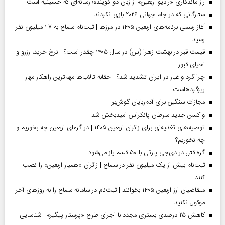
راز ماندگاری «رادیو اربعین» از زبان دو گوینده؛ رسانه‌ای که حسینیه است
ستارگانی که در جام جهانی ۲۰۲۶ بازی نکردند
آغاز رسمی برنامه‌های اربعین ۱۴۰۵ در مرز‌ها | ثبت‌نام سماح به ۱.۷ میلیون نفر
رسید
قیمت قبر در بهشت زهرا (س) در سال ۱۴۰۵ چقدر است؟ | نرخ خرید، رزرو و
احیای قبور
چرا گرد و غبار در ایران تشدید شد؟ | حقابه تالاب‌ها مهم‌ترین راهکار مهار
ریزگردهاست
مجازات سنگین برای آدم‌ربایان گوش‌بر
واکسن جدید سرطان پانکراس امیدبخش شد
توصیه‌های تغذیه‌ای برای زائران اربعین ۱۴۰۵ | در گرمای اربعین چه بخوریم و
چه نخوریم؟
گره قتل در دی‌جی پارتی با ۵۰ قسم باز می‌شود
ثبت‌نام بیش از یک میلیون نفر در سماح | زائران «همیار اربعین» را نصب
کنند
متقاضیان ارز اربعین ۱۴۰۵ بخوانند | ثبت‌نام در سامانه سماح را به روز‌های آخر
موکول نکنید
کاهش ۲۵ درصدی بستری مجدد با اجرای طرح «پرستار پیگیر» | شناسایی