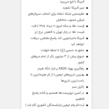
آمریکا را فرو می‌ریزد
سپر آمریکا نشوید
نظرسنجی شبکه تماشا برای انتخاب سریال‌های
شرقی محبوب مخاطبان
قیمت طلا و سکه امروز ۱۱ مرداد ۱۴۰۵ | افت
قیمت طلا در بازار تهران با کاهش نرخ ارز
آمریکا ماجراجویی کند پاسخ مقتضی دریافت
خواهد کرد
عشق به حسین (ع) تا لحظه شهادت
خروج بیش از ۳ میلیون زائر از تمام مرز‌های
کشور
رهگیری پهپاد MQ9 بر فراز تنگه هرمز
بهترین نذری‌های اربعین | از کم هزینه‌ترین تا
راحت‌ترین نذری‌ها
‌زائران سبز
در کمین تروریست‌ها هستیم و آماده پاسخ
قاطعیم
ثبت‌نام وام اربعین بازنشستگان کشوری آغاز شد |