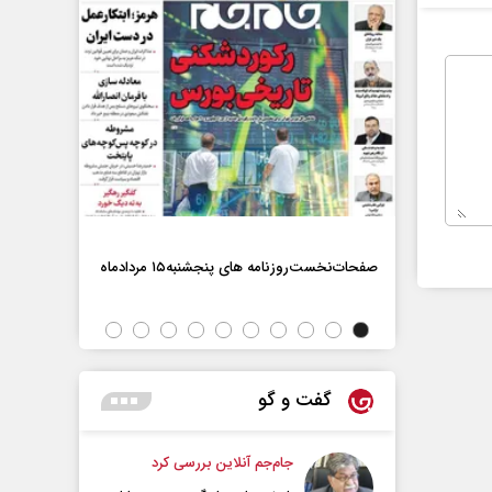
صفحات‌نخست‌روزنامه ها‌ی پنجشنبه‌۱۵ مردادماه
صفحات‌نخست‌رو
گفت و گو
جام‌جم آنلاین بررسی کرد