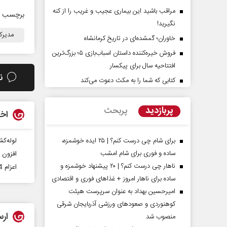
مراقب باشید این بیماری عجیب و غریب را از کنه
برچسب ه
نگیرید!
مدیرک
خاوران؛ گمشده‌ای در تاریخ کرمانشاه
فروش خیره‌کننده داستان اسباب‌بازی ۵؛ بزرگ‌ترین
افتتاحیه سال برای پیکسار
ن
کتابی که شما را به مکث دعوت می‌کند
پشت‌پرده تهدیدات کوتاه‏‌مدت و
اربعین نماد مقاومت 
ادعا‌های خلاف واقع آمریکا
استکبار‌
پربازدید
پربحث
اخب
یمی‌نمین - تحلیلگر مسائل سیاسی
رحمت‌الله نوروزی - عضو کمیسیون
مجلس
برای شام چی درست کنم؟ | ۲۵ ایده خوشمزه،
لوله‌کشی گاز رایگان ۶
ساده و فوری برای شام امشب
افزون بر هزار و 800 فقره تسهیلات صن
ناهار چی درست کنم؟ | ۲۰ پیشنهاد خوشمزه و
اعزام 134 نفر از فعالان اجتماعی محلات کم برخوردارخراسان شمالی به کربلای معلی
ساده برای ناهار امروز + غذاهای فوری و اقتصادی
امیرحسین بهداد به عنوان سرپرست هیئت
کوهنوردی و صعودهای ورزشی آذربایجان شرقی
ارس
منصوب شد