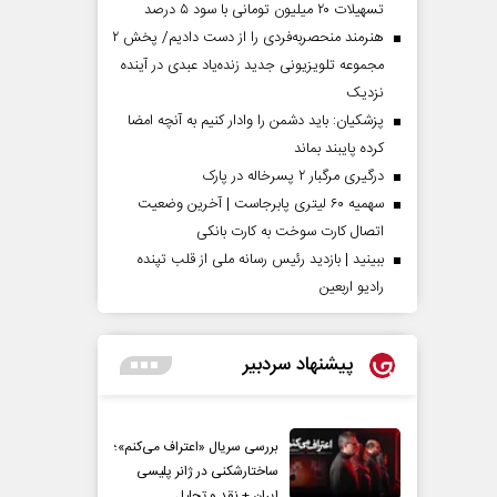
تسهیلات ۲۰ میلیون تومانی با سود ۵ درصد
هنرمند منحصر‌به‌فردی را از دست دادیم/ پخش ۲
مجموعه تلویزیونی جدید زنده‌یاد عبدی در آینده
نزدیک
پزشکیان: باید دشمن را وادار کنیم به آنچه امضا
کرده پایبند بماند
درگیری مرگبار ۲ پسرخاله در پارک
سهمیه ۶۰ لیتری پابرجاست | آخرین وضعیت
اتصال کارت سوخت به کارت بانکی
ببینید | بازدید رئیس رسانه ملی از قلب تپنده
رادیو اربعین
پیشنهاد سردبیر
بررسی سریال «اعتراف می‌کنم»؛
ساختارشکنی در ژانر پلیسی
ایران + نقد و تحلیل