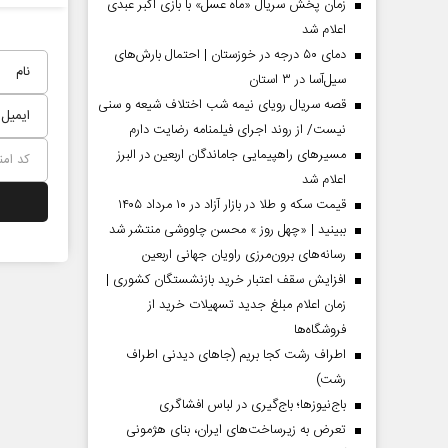
زمان پخش سریال «ماه عسل» با بازی اکبر عبدی
اعلام شد
دمای ۵۰ درجه در خوزستان | احتمال بارش‌های
سیل‌آسا در ۳ استان
قصه سریال رویای نیمه شب اختلاف شیعه و سنی
نیست/ از روند اجرای فیلمنامه رضایت دارم
مسیر‌های راهپیمایی جاماندگان اربعین در البرز
اعلام شد
قیمت سکه و طلا در بازار آزاد در ۱۰ مرداد ۱۴۰۵
ببینید | «چهل روز » محسن چاووشی منتشر شد
مردادماه
صفحات نخست روزنامه ها‌ی‌سه‌شنبه ۶ مردادماه
صفحات
رسانه‌های برون‌مرزی راویان جهانی اربعین
افزایش سقف اعتبار خرید بازنشستگان کشوری |
زمان اعلام مبلغ جدید تسهیلات خرید از
فروشگاه‌ها
اطراف رشت کجا بریم (جاهای دیدنی اطراف
رشت)
باج‌نیوزها؛ باج‌گیری در لباس افشاگری
تعرض به زیرساخت‌های ایران، بنای هژمونی