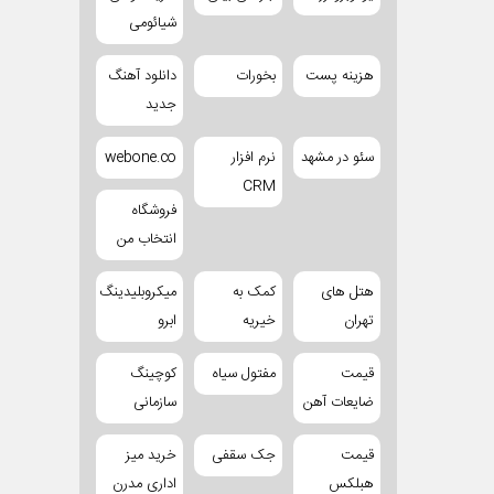
شیائومی
هزینه پست
بخورات
دانلود آهنگ
جدید
سئو در مشهد
نرم افزار
webone.co
CRM
فروشگاه
انتخاب من
هتل های
کمک به
میکروبلیدینگ
تهران
خیریه
ابرو
قیمت
مفتول سیاه
کوچینگ
ضایعات آهن
سازمانی
قیمت
جک سقفی
خرید میز
هبلکس
اداری مدرن