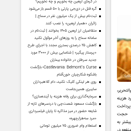
در گرمای اربعین چه بخوریم و چه نخوریم؟
گره قتل در دی‌جی پارتی با ۵۰ قسم باز می‌شود
ثبت‌نام بیش از یک میلیون نفر در سماح |
زائران «همیار اربعین» را نصب کنند
متقاضیان ارز اربعین ۱۴۰۵ بخوانند | ثبت‌نام در
سامانه سماح را به روز‌های آخر موکول نکنید
کاهش ۲۵ درصدی بستری مجدد با اجرای طرح
«پرستار پیگیر» | شناسایی بیش از ۳۰۰۰ مورد
جدید سرطان در خانواده بیماران
Castlevania: Belmont’s Curse؛ بازگشت
باشکوه شکارچیان خون‌آشام
روی هر لینکی کلیک نکنید، دام کلاهبرداران
سایبری همین‌جاست
لتحریر،
سرمایه‌گذاری برای رفاه؛ هزینه یا آینده‌سازی؟
 هزینه
بازگشت مسعود شصت‌چی با دردسر‌های تازه؛ از
 پرداخت
شایعه حضور در میز مذاکره تا پایان فیلمبرداری
ت. حجت
«مرد سه‌هزارچهره»
یشتر به
استعلام وام ضروری ۷۵ میلیون تومانی
نفعه در