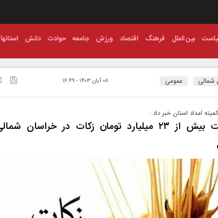
است
بین الملل
فرهنگ
اقتصاد
ورزش
جامعه
حوادث
دانش
استانها
 شمالی
عمومی
۰۸ آبان ۱۴۰۳ - ۱۶:۴۹
میته امداد استان خبر داد :
پرداخت بیش از ۲۳ میلیارد تومان زکات در خراسان شم