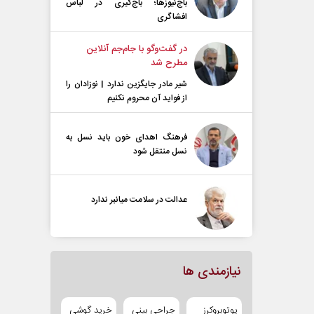
باج‌نیوزها؛ باج‌گیری در لباس
افشاگری
در گفت‌و‌گو با جام‌جم آنلاین
مطرح شد
شیر مادر جایگزین ندارد | نوزادان را
از فواید آن محروم نکنیم
فرهنگ اهدای خون باید نسل به
نسل منتقل شود
عدالت در سلامت میانبر ندارد
نیازمندی ها
یوتوبروکرز
جراحی بینی
خرید گوشی