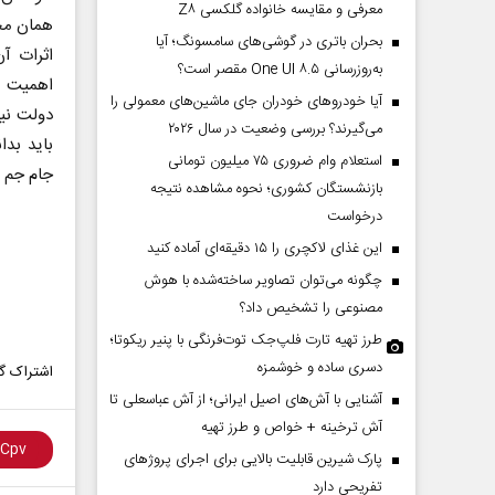
معرفی و مقایسه خانواده گلکسی Z۸
همان محل
بحران باتری در گوشی‌های سامسونگ؛ آیا
اثرات آن
به‌روزرسانی One UI ۸.۵ مقصر است؟
اهمیت دا
آیا خودروهای خودران جای ماشین‌های معمولی را
دولت نیز
می‌گیرند؟ بررسی وضعیت در سال ۲۰۲۶
باید بدا
استعلام وام ضروری ۷۵ میلیون تومانی
جام جم _
بازنشستگان کشوری؛ نحوه مشاهده نتیجه
درخواست
این غذای لاکچری را ۱۵ دقیقه‌ای آماده کنید
چگونه می‌توان تصاویر ساخته‌شده با هوش
مصنوعی را تشخیص داد؟
طرز تهیه تارت فلپ‌جک توت‌فرنگی با پنیر ریکوتا؛
دسری ساده و خوشمزه
اشتراک گذ
آشنایی با آش‌های اصیل ایرانی؛ از آش عباسعلی تا
آش ترخینه + خواص و طرز تهیه
پارک شیرین قابلیت‌ بالایی برای اجرای پروژهای
تفریحی دارد