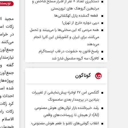
دستگیری تعداد ۸ نفر از اشرار مسلح شاخص و
نویسند
مرتبطین گروهک های تروریستی
قطعه گمشده پازل کهکشانی‌ها
مجید ال
دربی دوباره خارج از تهران!
همه مردمی که این سختی‌ها را می‌بینند و تحمل
در خراس
می‌کنند، برای ایران و کشورشان این کاررا انجام
می‌دهند
جمع‌آور
پاسخ قانون به خشونت در قاب اینستاگرام
نیازمند
کالابرگ سه گروه مشمول شارژ شد
گفته و
جمع‌آو
گوناگون
پروژه‌ها
شده است.
گلکسی اس ۲۷ اولترا؛ پیش‌نمایشی از تغییرات
احداث و
بنیادین در پرچمدار بعدی سامسونگ
کرد زکات
رشد خیره‌کننده بازار توکن‌های هوش مصنوعی
زکات را
(AI)؛ از هیجان تا زیرساخت‌های واقعی
الاسلام 
انقلاب گوشی‌های تاشو‌ با طعم هوش مصنوعی؛
خودمان ک