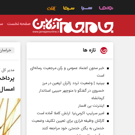
صفحه نخست
سی
تازه ها
خراسان
خبر ستون اعتماد عمومی و رکن مرجعیت رسانه‌ای
مدیر کل ک
است
ببینید | وضعیت تردد زائران اربعین در مرز
امسال
خسروی در گفتگو با منوچهر حبیبی استاندار
کرمانشاه
اینترنت بی افسار
امیر سرتیپ اکرمی‌نیا: ارتش کاملا آماده است
کارکنان وظیفه فراری برای تعیین تکلیف وضعیت
خدمتی به یگان خدمتی خود مراجعه کنند