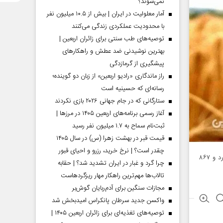
نمی‌شوند؟
آمار معلولیت در ایران | بیش از ۱۰.۵ میلیون نفر
با محدودیت عملکردی زندگی می‌کنند
توصیه‌های طب سنتی برای زائران اربعین |
بهترین نوشیدنی ضد عطش و راهکارهای
پیشگیری از گرمازدگی
راز ماندگاری «رادیو اربعین» از زبان دو گوینده؛
رسانه‌ای که حسینیه است
ستارگانی که در جام جهانی ۲۰۲۶ بازی نکردند
آغاز رسمی برنامه‌های اربعین ۱۴۰۵ در مرز‌ها |
ثبت‌نام سماح به ۱.۷ میلیون نفر رسید
قیمت قبر در بهشت زهرا (س) در سال ۱۴۰۵
چقدر است؟ | نرخ خرید، رزرو و احیای قبور
اسدالله ابراهیمی _جام جم آنلاین _ مدیرکل کمیته امداد خراسان شمالی از پرداخت ۲۳ میلیارد و ۸۶۷
چرا گرد و غبار در ایران تشدید شد؟ | حقابه
تالاب‌ها مهم‌ترین راهکار مهار ریزگردهاست
مجازات سنگین برای آدم‌ربایان گوش‌بر
واکسن جدید سرطان پانکراس امیدبخش شد
توصیه‌های تغذیه‌ای برای زائران اربعین ۱۴۰۵ |