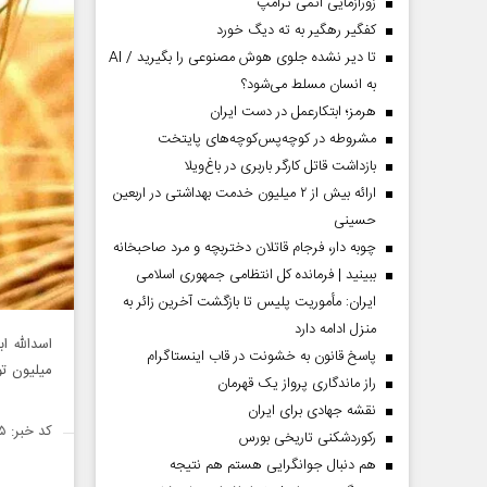
زورآزمایی اتمی ترامپ
کفگیر رهگیر به ته دیگ خورد
تا دیر نشده جلوی هوش مصنوعی را بگیرید / AI
به انسان مسلط می‌شود؟
هرمز؛ ابتکارعمل در دست ایران
مشروطه در کوچه‌پس‌کوچه‌های پایتخت
بازداشت قاتل کارگر باربری در باغ‌ویلا
ارائه بیش از ۲ میلیون خدمت بهداشتی در اربعین
حسینی
چوبه دار، فرجام قاتلان دختربچه و مرد صاحبخانه
ببینید | فرمانده کل انتظامی جمهوری اسلامی
ایران­: مأموریت پلیس تا بازگشت آخرین زائر به
منزل ادامه دارد
پاسخ قانون به خشونت در قاب اینستاگرام
میلیون تو
راز ماندگاری پرواز یک قهرمان
نقشه جهادی برای ایران
کد خبر: ۱۴۷۹۳۱۵
رکوردشکنی تاریخی بورس
هم دنبال جوانگرایی هستم هم نتیجه