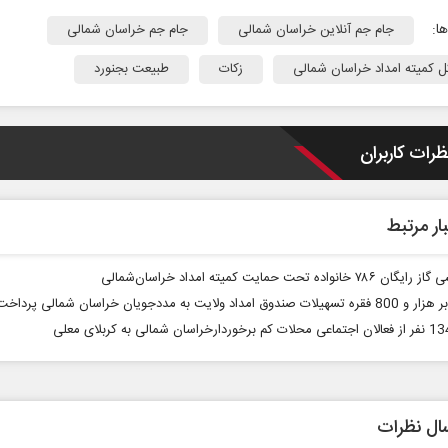
ا:
جام جم آنلاین خراسان شمالی
جام جم خراسان شمالی
ل کمیته امداد خراسان شمالی
زکات
طبیعت بجنورد
ظرات کاربران
در برابر
از باتلاق انرژی تا بن‌بست ترامپ
ار مرتبط
 اجتماعی
رضا سپهوند - سخنگوی کمیسیون انرژی مجلس
۷۸ خانواده تحت حمایت کمیته امداد خراسان‌شمالی
دوق امداد ولایت به مددجویان خراسان شمالی پرداخت شد
ال نظرات