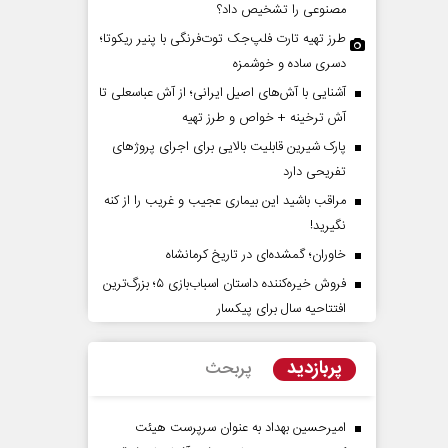
مصنوعی را تشخیص داد؟
طرز تهیه تارت فلپ‌جک توت‌فرنگی با پنیر ریکوتا؛
دسری ساده و خوشمزه
آشنایی با آش‌های اصیل ایرانی؛ از آش عباسعلی تا
آش ترخینه + خواص و طرز تهیه
پارک شیرین قابلیت‌ بالایی برای اجرای پروژهای
تفریحی دارد
مراقب باشید این بیماری عجیب و غریب را از کنه
 کلان آمریکا ضدایران
سازمان ملل بی‌بدیل نیست
نگیرید!
 است؟
محمدحسن زورق
خاوران؛ گمشده‌ای در تاریخ کرمانشاه
ائل بین‌الملل
د
فروش خیره‌کننده داستان اسباب‌بازی ۵؛ بزرگ‌ترین
افتتاحیه سال برای پیکسار
پربازدید
پربحث
امیرحسین بهداد به عنوان سرپرست هیئت