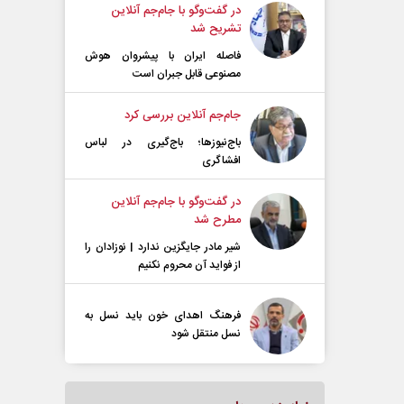
در گفت‌و‌گو با جام‌جم آنلاین
تشریح شد
فاصله ایران با پیشرو‌ان هوش
مصنوعی قابل جبران است
جام‌جم آنلاین بررسی کرد
باج‌نیوزها؛ باج‌گیری در لباس
افشاگری
در گفت‌و‌گو با جام‌جم آنلاین
مطرح شد
شیر مادر جایگزین ندارد | نوزادان را
از فواید آن محروم نکنیم
فرهنگ اهدای خون باید نسل به
نسل منتقل شود