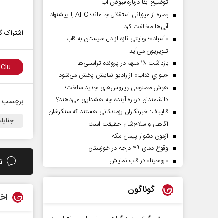
توضیح آبفا درباره قبوض آب
بصره از میزبانی استقلال جا ماند؛ AFC با پیشنهاد
آبی‌ها مخالفت کرد
اشتراک گذ
«آسباد»؛ روایتی تازه از دل سیستان به قاب
تلویزیون می‌آید
بازداشت ۲۸ متهم در پرونده تراستی‌ها
«بلواي کذاب» از رادیو نمایش پخش می‌شود
هوش مصنوعی ویروس‌های جدید ساخت؛
دانشمندان درباره آینده چه هشداری می‌دهند؟
برچسب ه
قالیباف: خبرنگاران رزمندگانی هستند که سنگرشان
جنایا
آگاهی و سلاح‌شان حقیقت است
آزمون دشوار پیمان مکه
وقوع دمای ۴۹ درجه در خوزستان
ن
«روحینا» در قاب نمایش
گوناگون
اخب