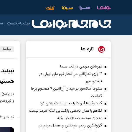
صفحه نخست
سی
دولت
فوتبال
عمومی
دفاع مقدس
اقتصاد ایران
آذربایجان شرق
خ
تازه ها
نوانما
اردبیل
رهبری
صدا و سیما
ورزش های تو
فوتسال
چهارمحال و بخ
قهرمانان مردمی در قاب سیما
ببینی
۳ بازی تدارکاتی در انتظار تیم ملی ایران در
خوزستان
هستیم
فیفادی مهر
فارس
سقوط آسانسور در میدان آرژانتین ۹ مصدوم برجا
در پاسخ 
گذاشت
کرمان
و نیروها
گفت‌وگوها آمریکا را مجبور به همراهی کرد
لرستان
تفاهم با عمان به‌معنی بازگشایی تنگه هرمز نیست
کد خبر: ۱۴۷۹۰۶۶
معجزه «محمد صلاح» در ترکیه
هرمزگان
گزارشگران رادیو هم‌نفس و همدل مردم در