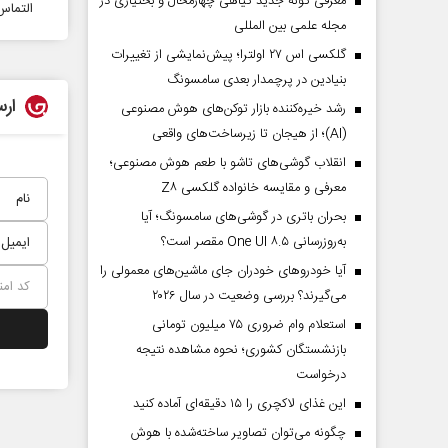
معرفی گونه جدید گیاهی چهارمحال و بختیاری در
التماس
مجله علمی بین المللی
گلکسی اس ۲۷ اولترا؛ پیش‌نمایشی از تغییرات
بنیادین در پرچمدار بعدی سامسونگ
ارس
رشد خیره‌کننده بازار توکن‌های هوش مصنوعی
(AI)؛ از هیجان تا زیرساخت‌های واقعی
انقلاب گوشی‌های تاشو‌ با طعم هوش مصنوعی؛
معرفی و مقایسه خانواده گلکسی Z۸
بحران باتری در گوشی‌های سامسونگ؛ آیا
به‌روزرسانی One UI ۸.۵ مقصر است؟
آیا خودروهای خودران جای ماشین‌های معمولی را
می‌گیرند؟ بررسی وضعیت در سال ۲۰۲۶
استعلام وام ضروری ۷۵ میلیون تومانی
بازنشستگان کشوری؛ نحوه مشاهده نتیجه
درخواست
این غذای لاکچری را ۱۵ دقیقه‌ای آماده کنید
چگونه می‌توان تصاویر ساخته‌شده با هوش