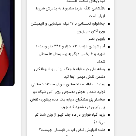
میدان‌های سخت هستند
گیلان
بازگشایی تنگه هرمز مشروط به پذیرش شروط
ایران است
جشنواره تابستانی با ۱۷ فیلم سینمایی و انیمیشن
روی آنتن تلویزیون
راویان نصر
آمار شهدای غزه به ۷۳ هزار و ۳۸۴ نفر رسید؛ ۲
شهید و ۶ زخمی دیگر به بیمارستان‌ها منتقل
شدند
رسانه ملی در مقابله با جنگ روانی و شبهه‌افکنی
دشمن نقش مهمی ایفا کرد
ببینید | «لبالب»؛ نخستین سریال مستند داستانی
تولید شده با هوش مصنوعی روی آنتن شبکه دو
هشدار پژوهشگران درباره یک ماده پرکاربرد؛ نقش
پلی‌اتیلن در تشدید کبد چرب
رژیم گیاه‌خواری در ماه چند کیلو از وزن شما کم
می‌کند؟
علت افزایش قبض آب در تابستان چیست؟