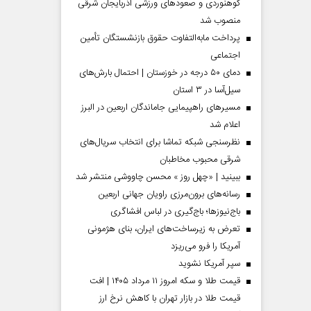
کوهنوردی و صعودهای ورزشی آذربایجان شرقی
منصوب شد
پرداخت مابه‌التفاوت حقوق بازنشستگان تأمین
اجتماعی
دمای ۵۰ درجه در خوزستان | احتمال بارش‌های
سیل‌آسا در ۳ استان
مسیر‌های راهپیمایی جاماندگان اربعین در البرز
اعلام شد
نظرسنجی شبکه تماشا برای انتخاب سریال‌های
شرقی محبوب مخاطبان
 مردادماه
صفحات نخست‌روزنامه‌ها‌ی‌چهارشنبه‌۷‌مردادماه
صفحات 
ببینید | «چهل روز » محسن چاووشی منتشر شد
رسانه‌های برون‌مرزی راویان جهانی اربعین
باج‌نیوزها؛ باج‌گیری در لباس افشاگری
تعرض به زیرساخت‌های ایران، بنای هژمونی
آمریکا را فرو می‌ریزد
سپر آمریکا نشوید
قیمت طلا و سکه امروز ۱۱ مرداد ۱۴۰۵ | افت
قیمت طلا در بازار تهران با کاهش نرخ ارز