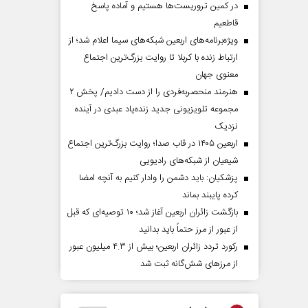
در کمین تروریست‌ها هستیم و آماده پاسخ
قاطعیم
ویژه‌برنامه‌های اربعین شبکه‌های سیما اعلام شد؛ از
ارتباط زنده با کربلا تا روایت بزرگ‌ترین اجتماع
معنوی جهان
هنرمند منحصر‌به‌فردی را از دست دادیم/ پخش ۲
مجموعه تلویزیونی جدید زنده‌یاد عبدی در آینده
نزدیک
اربعین ۱۴۰۵ در قاب صدا؛ روایت بزرگ‌ترین اجتماع
شیعیان از شبکه‌های رادیویی
پزشکیان: باید دشمن را وادار کنیم به آنچه امضا
کرده پایبند بماند
بازگشت زائران اربعین آغاز شد؛ ۱۰ توصیه‌ای که قبل
از عبور از مرز حتماً باید بدانید
رکورد تردد زائران اربعین؛ بیش از ۴.۳ میلیون عبور
از مرزهای شش‌گانه ثبت شد