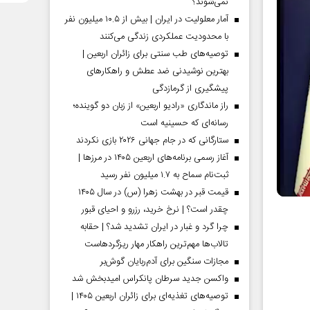
نمی‌شوند؟
آمار معلولیت در ایران | بیش از ۱۰.۵ میلیون نفر
با محدودیت عملکردی زندگی می‌کنند
توصیه‌های طب سنتی برای زائران اربعین |
بهترین نوشیدنی ضد عطش و راهکارهای
پیشگیری از گرمازدگی
راز ماندگاری «رادیو اربعین» از زبان دو گوینده؛
رسانه‌ای که حسینیه است
ستارگانی که در جام جهانی ۲۰۲۶ بازی نکردند
آغاز رسمی برنامه‌های اربعین ۱۴۰۵ در مرز‌ها |
ثبت‌نام سماح به ۱.۷ میلیون نفر رسید
قیمت قبر در بهشت زهرا (س) در سال ۱۴۰۵
چقدر است؟ | نرخ خرید، رزرو و احیای قبور
چرا گرد و غبار در ایران تشدید شد؟ | حقابه
تالاب‌ها مهم‌ترین راهکار مهار ریزگردهاست
مجازات سنگین برای آدم‌ربایان گوش‌بر
واکسن جدید سرطان پانکراس امیدبخش شد
توصیه‌های تغذیه‌ای برای زائران اربعین ۱۴۰۵ |