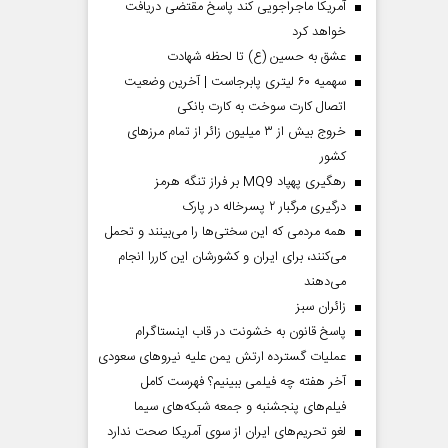
آمریکا ماجراجویی کند پاسخ مقتضی دریافت
خواهد کرد
عشق به حسین (ع) تا لحظه شهادت
سهمیه ۶۰ لیتری پابرجاست | آخرین وضعیت
اتصال کارت سوخت به کارت بانکی
خروج بیش از ۳ میلیون زائر از تمام مرز‌های
کشور
رهگیری پهپاد MQ9 بر فراز تنگه هرمز
درگیری مرگبار ۲ پسرخاله در پارک
همه مردمی که این سختی‌ها را می‌بینند و تحمل
می‌کنند، برای ایران و کشورشان این کاررا انجام
می‌دهند
‌زائران سبز
پاسخ قانون به خشونت در قاب اینستاگرام
عملیات گسترده ارتش یمن علیه نیروهای سعودی
آخر هفته چه فیلمی ببینیم؟ فهرست کامل
فیلم‌های پنجشنبه و جمعه شبکه‌های سیما
لغو تحریم‌های ایران از سوی آمریکا صحت ندارد