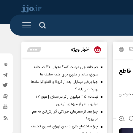
 و تشکل ها
البرز
رزمی
اخبار ویژه
تهران
گیشه روزنامه
خراسان شمالی
صبحانه چی درست کنم؟ معرفی ۳۰ صبحانه
قاطع
سریع، سالم و مقوی برای همه سلیقه‌ها
سیستان و بلوچستان
چرا برخی بیماران بعد از کرونا و آنفلوآنزا ماه‌ها
کردستان
بهبود نمی‌یابند؟
 خودمان
ثبت‌نام ۲.۵ میلیون زائر در سماح | عبور ۱.۷
گلستان
میلیون نفر از مرز‌های اربعین
ساوه
چرا بعد از سفرهای طولانی گوارش‌تان به هم
می‌ریزد؟
مناطق آزاد
چرا ساختمان‌های ناایمن تهران تعیین تکلیف