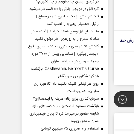
در گرمای اربعین چه بخوریم و چه نخوریم؟
گره قتل در دی‌جی پارتی با ۵۰ قسم باز می‌شود
ثبت‌نام بیش از یک میلیون نفر در سماح |
زائران «همیار اربعین» را نصب کنند
متقاضیان ارز اربعین ۱۴۰۵ بخوانند | ثبت‌نام در
سامانه سماح را به روز‌های آخر موکول نکنید
رش خطا
کاهش ۲۵ درصدی بستری مجدد با اجرای طرح
«پرستار پیگیر» | شناسایی بیش از ۳۰۰۰ مورد
جدید سرطان در خانواده بیماران
Castlevania: Belmont’s Curse؛ بازگشت
باشکوه شکارچیان خون‌آشام
روی هر لینکی کلیک نکنید، دام کلاهبرداران
سایبری همین‌جاست
سرمایه‌گذاری برای رفاه؛ هزینه یا آینده‌سازی؟
بازگشت مسعود شصت‌چی با دردسر‌های تازه؛ از
شایعه حضور در میز مذاکره تا پایان فیلمبرداری
«مرد سه‌هزارچهره»
استعلام وام ضروری ۷۵ میلیون تومانی