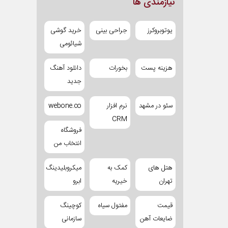
نیازمندی ها
یوتوبروکرز
جراحی بینی
خرید گوشی
شیائومی
هزینه پست
بخورات
دانلود آهنگ
جدید
سئو در مشهد
نرم افزار
webone.co
CRM
فروشگاه
انتخاب من
هتل های
کمک به
میکروبلیدینگ
تهران
خیریه
ابرو
قیمت
مفتول سیاه
کوچینگ
ضایعات آهن
سازمانی