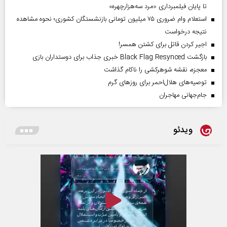
تا پایان فیلمبرداری «مرد سه‌هزارچهره»
استعلام وام ضروری ۷۵ میلیون تومانی بازنشستگان کشوری؛ نحوه مشاهده
نتیجه درخواست
اجیر کردن قاتل برای کشتن همسر!
بازگشت Black Flag Resynced خبری جذاب برای دوستداران بازی
معجزه، نقشه شوهرکشی را ناکام گذاشت
توصیه‌های هلال‌احمر برای روز‌های گرم
جام‌جهانی مهاجران
ویدئو