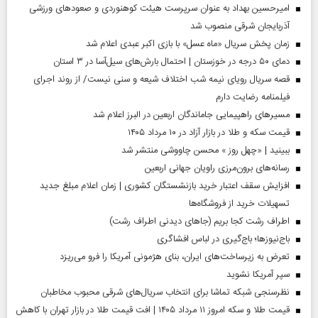
امیرحسین بهداد به عنوان سرپرست هیئت کوهنوردی و صعودهای ورزشی
آذربایجان شرقی منصوب شد
زمان پخش سریال «ماه عسل» با بازی اکبر عبدی اعلام شد
دمای ۵۰ درجه در خوزستان | احتمال بارش‌های سیل‌آسا در ۳ استان
قصه سریال رویای نیمه شب اختلاف شیعه و سنی نیست/ از روند اجرای
فیلمنامه رضایت دارم
مسیر‌های راهپیمایی جاماندگان اربعین در البرز اعلام شد
قیمت سکه و طلا در بازار آزاد در ۱۰ مرداد ۱۴۰۵
ببینید | «چهل روز » محسن چاووشی منتشر شد
رسانه‌های برون‌مرزی راویان جهانی اربعین
افزایش سقف اعتبار خرید بازنشستگان کشوری | زمان اعلام مبلغ جدید
تسهیلات خرید از فروشگاه‌ها
اطراف رشت کجا بریم (جاهای دیدنی اطراف رشت)
باج‌نیوزها؛ باج‌گیری در لباس افشاگری
تعرض به زیرساخت‌های ایران، بنای هژمونی آمریکا را فرو می‌ریزد
سپر آمریکا نشوید
نظرسنجی شبکه تماشا برای انتخاب سریال‌های شرقی محبوب مخاطبان
قیمت طلا و سکه امروز ۱۱ مرداد ۱۴۰۵ | افت قیمت طلا در بازار تهران با کاهش