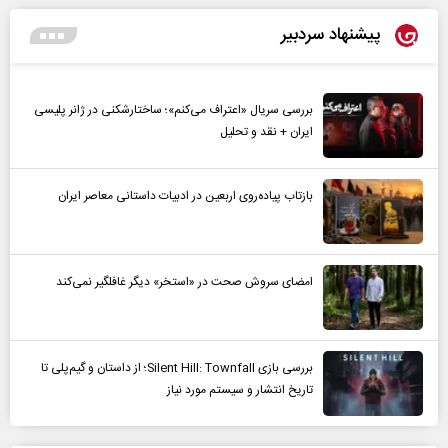
پیشنهاد سردبیر
بررسی سریال «اعتراف می‌کنم»؛ ساختارشکنی در ژانر پلیسی
ایران + نقد و تحلیل
بازتاب پیاده‌روی اربعین در ادبیات داستانی معاصر ایران
امضای سروش صحت در «استخر» دیگر غافلگیر نمی‌کند
بررسی بازی Silent Hill: Townfall؛ از داستان و گیم‌پلی تا
تاریخ انتشار و سیستم مورد نیاز