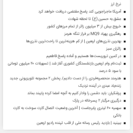
نرخ ارز
آمریکا ماجراجویی کند پاسخ مقتضی دریافت خواهد کرد
عشق به حسین (ع) تا لحظه شهادت
خروج بیش از ۳ میلیون زائر از تمام مرز‌های کشور
رهگیری پهپاد MQ9 بر فراز تنگه هرمز
بهترین نذری‌های اربعین | از کم هزینه‌ترین تا راحت‌ترین نذری‌ها
‌زائران سبز
در کمین تروریست‌ها هستیم و آماده پاسخ قاطعیم
ثبت‌نام وام اربعین بازنشستگان کشوری آغاز شد | تسهیلات ۲۰ میلیون تومانی
با سود ۵ درصد
هنرمند منحصر‌به‌فردی را از دست دادیم/ پخش ۲ مجموعه تلویزیونی جدید
زنده‌یاد عبدی در آینده نزدیک
پزشکیان: باید دشمن را وادار کنیم به آنچه امضا کرده پایبند بماند
درگیری مرگبار ۲ پسرخاله در پارک
سهمیه ۶۰ لیتری پابرجاست | آخرین وضعیت اتصال کارت سوخت به کارت
بانکی
ببینید | بازدید رئیس رسانه ملی از قلب تپنده رادیو اربعین