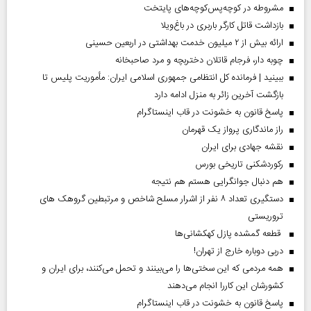
مشروطه در کوچه‌پس‌کوچه‌های پایتخت
بازداشت قاتل کارگر باربری در باغ‌ویلا
ارائه بیش از ۲ میلیون خدمت بهداشتی در اربعین حسینی
چوبه دار، فرجام قاتلان دختربچه و مرد صاحبخانه
ببینید | فرمانده کل انتظامی جمهوری اسلامی ایران­: مأموریت پلیس تا
بازگشت آخرین زائر به منزل ادامه دارد
پاسخ قانون به خشونت در قاب اینستاگرام
راز ماندگاری پرواز یک قهرمان
نقشه جهادی برای ایران
رکوردشکنی تاریخی بورس
هم دنبال جوانگرایی هستم هم نتیجه
دستگیری تعداد ۸ نفر از اشرار مسلح شاخص و مرتبطین گروهک های
تروریستی
قطعه گمشده پازل کهکشانی‌ها
دربی دوباره خارج از تهران!
همه مردمی که این سختی‌ها را می‌بینند و تحمل می‌کنند، برای ایران و
کشورشان این کاررا انجام می‌دهند
پاسخ قانون به خشونت در قاب اینستاگرام