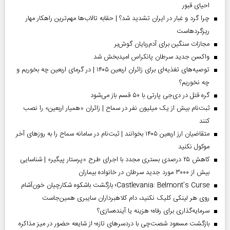
احیای قبور
چرا گرد و غبار در ایران تشدید شد؟ | حقابه تالاب‌ها مهم‌ترین راهکار مهار
ریزگردهاست
مجازات سنگین برای آدم‌ربایان گوش‌بر
واکسن جدید سرطان پانکراس امیدبخش شد
توصیه‌های تغذیه‌ای برای زائران اربعین ۱۴۰۵ | در گرمای اربعین چه بخوریم و
چه نخوریم؟
گره قتل در دی‌جی پارتی با ۵۰ قسم باز می‌شود
ثبت‌نام بیش از یک میلیون نفر در سماح | زائران «همیار اربعین» را نصب
کنند
متقاضیان ارز اربعین ۱۴۰۵ بخوانند | ثبت‌نام در سامانه سماح را به روز‌های آخر
موکول نکنید
کاهش ۲۵ درصدی بستری مجدد با اجرای طرح «پرستار پیگیر» | شناسایی
بیش از ۳۰۰۰ مورد جدید سرطان در خانواده بیماران
Castlevania: Belmont’s Curse؛ بازگشت باشکوه شکارچیان خون‌آشام
روی هر لینکی کلیک نکنید، دام کلاهبرداران سایبری همین‌جاست
سرمایه‌گذاری برای رفاه؛ هزینه یا آینده‌سازی؟
بازگشت مسعود شصت‌چی با دردسر‌های تازه؛ از شایعه حضور در میز مذاکره