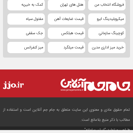
فروشگاه انتخاب من
هتل های تهران
کمک به خیریه
میکروبلیدینگ ابرو
قیمت ضایعات آهن
مفتول سیاه
کوچینگ سازمانی
قیمت هبلکس
جک سقفی
خرید میز اداری مدرن
قیمت میلگرد
میز کنفرانس
تمام حقوق مادی و معنوی این سایت متعلق به جام جم آنلاین است و استفاده از
مطالب با ذکر منبع بلامانع است.
طراحی و تولید
"ایران سامانه"