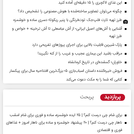
این غذای لاکچری را ۱۵ دقیقه‌ای آماده کنید
چگونه می‌توان تصاویر ساخته‌شده با هوش مصنوعی را تشخیص داد؟
طرز تهیه تارت فلپ‌جک توت‌فرنگی با پنیر ریکوتا؛ دسری ساده و خوشمزه
آشنایی با آش‌های اصیل ایرانی؛ از آش عباسعلی تا آش ترخینه + خواص و
طرز تهیه
پارک شیرین قابلیت‌ بالایی برای اجرای پروژهای تفریحی دارد
مراقب باشید این بیماری عجیب و غریب را از کنه نگیرید!
خاوران؛ گمشده‌ای در تاریخ کرمانشاه
فروش خیره‌کننده داستان اسباب‌بازی ۵؛ بزرگ‌ترین افتتاحیه سال برای پیکسار
کتابی که شما را به مکث دعوت می‌کند
پربازدید
پربحث
برای شام چی درست کنم؟ | ۲۵ ایده خوشمزه، ساده و فوری برای شام امشب
ناهار چی درست کنم؟ | ۲۰ پیشنهاد خوشمزه و ساده برای ناهار امروز + غذاهای
فوری و اقتصادی