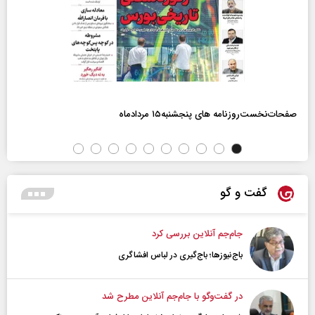
صفحات‌نخست‌روزنامه ها‌ی پنجشنبه‌۱۵ مردادماه
گفت و گو
جام‌جم آنلاین بررسی کرد
باج‌نیوزها؛ باج‌گیری در لباس افشاگری
در گفت‌و‌گو با جام‌جم آنلاین مطرح شد