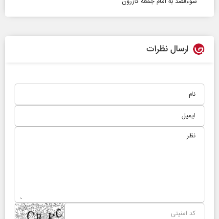
سوءقصد به امام جمعه کازرون
ارسال نظرات