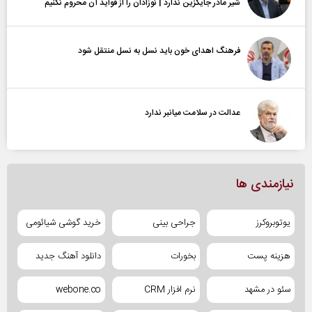
شیر مادر جایگزین ندارد | نوزادان را از فواید آن محروم نکنیم
فرهنگ اهدای خون باید نسل به نسل منتقل شود
عدالت در سلامت میانبر ندارد
نیازمندی ها
یوتوبروکرز
جراحی بینی
خرید گوشی شیائومی
هزینه پست
بخورات
دانلود آهنگ جدید
سئو در مشهد
نرم افزار CRM
webone.co