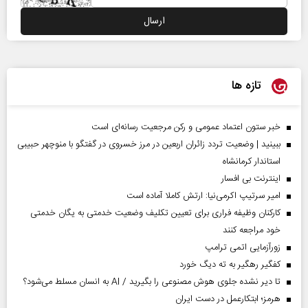
تازه ها
خبر ستون اعتماد عمومی و رکن مرجعیت رسانه‌ای است
ببینید | وضعیت تردد زائران اربعین در مرز خسروی در گفتگو با منوچهر حبیبی
استاندار کرمانشاه
اینترنت بی افسار
امیر سرتیپ اکرمی‌نیا: ارتش کاملا آماده است
کارکنان وظیفه فراری برای تعیین تکلیف وضعیت خدمتی به یگان خدمتی
خود مراجعه کنند
زورآزمایی اتمی ترامپ
کفگیر رهگیر به ته دیگ خورد
تا دیر نشده جلوی هوش مصنوعی را بگیرید / AI به انسان مسلط می‌شود؟
هرمز؛ ابتکارعمل در دست ایران