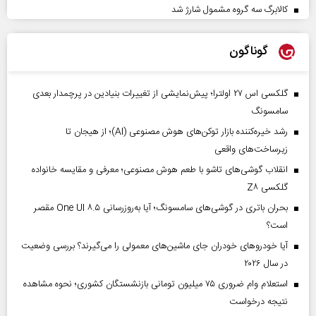
کالابرگ سه گروه مشمول شارژ شد
گوناگون
گلکسی اس ۲۷ اولترا؛ پیش‌نمایشی از تغییرات بنیادین در پرچمدار بعدی
سامسونگ
رشد خیره‌کننده بازار توکن‌های هوش مصنوعی (AI)؛ از هیجان تا
زیرساخت‌های واقعی
انقلاب گوشی‌های تاشو‌ با طعم هوش مصنوعی؛ معرفی و مقایسه خانواده
گلکسی Z۸
بحران باتری در گوشی‌های سامسونگ؛ آیا به‌روزرسانی One UI ۸.۵ مقصر
است؟
آیا خودروهای خودران جای ماشین‌های معمولی را می‌گیرند؟ بررسی وضعیت
در سال ۲۰۲۶
استعلام وام ضروری ۷۵ میلیون تومانی بازنشستگان کشوری؛ نحوه مشاهده
نتیجه درخواست