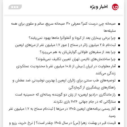
اخبار ویژه
صبحانه چی درست کنم؟ معرفی ۳۰ صبحانه سریع، سالم و مقوی برای همه
سلیقه‌ها
چرا برخی بیماران بعد از کرونا و آنفلوآنزا ماه‌ها بهبود نمی‌یابند؟
ثبت‌نام ۲.۵ میلیون زائر در سماح | عبور ۱.۷ میلیون نفر از مرز‌های اربعین
چرا بعد از سفرهای طولانی گوارش‌تان به هم می‌ریزد؟
چرا ساختمان‌های ناایمن تهران تعیین تکلیف نمی‌شوند؟
آمار معلولیت در ایران | بیش از ۱۰.۵ میلیون نفر با محدودیت عملکردی
زندگی می‌کنند
توصیه‌های طب سنتی برای زائران اربعین | بهترین نوشیدنی ضد عطش و
راهکارهای پیشگیری از گرمازدگی
راز ماندگاری «رادیو اربعین» از زبان دو گوینده؛ رسانه‌ای که حسینیه است
ستارگانی که در جام جهانی ۲۰۲۶ بازی نکردند
آغاز رسمی برنامه‌های اربعین ۱۴۰۵ در مرز‌ها | ثبت‌نام سماح به ۱.۷ میلیون نفر
رسید
قیمت قبر در بهشت زهرا (س) در سال ۱۴۰۵ چقدر است؟ | نرخ خرید، رزرو و