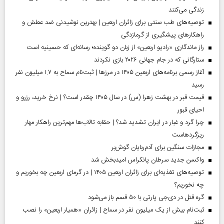
زندگی می‌کنند
توصیه‌های طب سنتی برای زائران اربعین | بهترین نوشیدنی ضد عطش و
راهکارهای پیشگیری از گرمازدگی
راز ماندگاری «رادیو اربعین» از زبان دو گوینده؛ رسانه‌ای که حسینیه است
ستارگانی که در جام جهانی ۲۰۲۶ بازی نکردند
آغاز رسمی برنامه‌های اربعین ۱۴۰۵ در مرز‌ها | ثبت‌نام سماح به ۱.۷ میلیون نفر
رسید
قیمت قبر در بهشت زهرا (س) در سال ۱۴۰۵ چقدر است؟ | نرخ خرید، رزرو و
احیای قبور
چرا گرد و غبار در ایران تشدید شد؟ | حقابه تالاب‌ها مهم‌ترین راهکار مهار
ریزگردهاست
مجازات سنگین برای آدم‌ربایان گوش‌بر
واکسن جدید سرطان پانکراس امیدبخش شد
توصیه‌های تغذیه‌ای برای زائران اربعین ۱۴۰۵ | در گرمای اربعین چه بخوریم و
چه نخوریم؟
گره قتل در دی‌جی پارتی با ۵۰ قسم باز می‌شود
ثبت‌نام بیش از یک میلیون نفر در سماح | زائران «همیار اربعین» را نصب
کنند