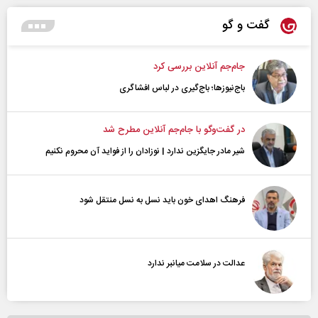
گفت و گو
جام‌جم آنلاین بررسی کرد
باج‌نیوزها؛ باج‌گیری در لباس افشاگری
در گفت‌و‌گو با جام‌جم آنلاین مطرح شد
شیر مادر جایگزین ندارد | نوزادان را از فواید آن محروم نکنیم
فرهنگ اهدای خون باید نسل به نسل منتقل شود
عدالت در سلامت میانبر ندارد