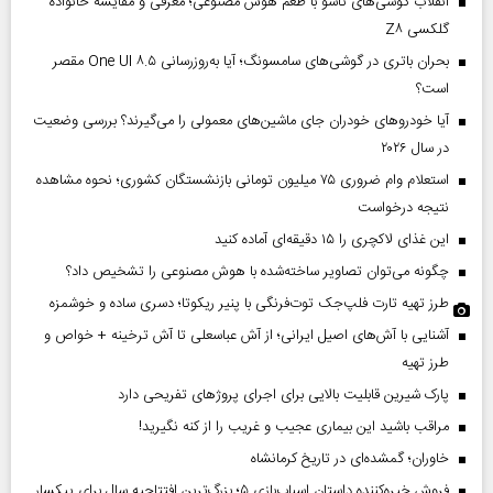
انقلاب گوشی‌های تاشو‌ با طعم هوش مصنوعی؛ معرفی و مقایسه خانواده
گلکسی Z۸
بحران باتری در گوشی‌های سامسونگ؛ آیا به‌روزرسانی One UI ۸.۵ مقصر
است؟
آیا خودروهای خودران جای ماشین‌های معمولی را می‌گیرند؟ بررسی وضعیت
در سال ۲۰۲۶
استعلام وام ضروری ۷۵ میلیون تومانی بازنشستگان کشوری؛ نحوه مشاهده
نتیجه درخواست
این غذای لاکچری را ۱۵ دقیقه‌ای آماده کنید
چگونه می‌توان تصاویر ساخته‌شده با هوش مصنوعی را تشخیص داد؟
طرز تهیه تارت فلپ‌جک توت‌فرنگی با پنیر ریکوتا؛ دسری ساده و خوشمزه
آشنایی با آش‌های اصیل ایرانی؛ از آش عباسعلی تا آش ترخینه + خواص و
طرز تهیه
پارک شیرین قابلیت‌ بالایی برای اجرای پروژهای تفریحی دارد
مراقب باشید این بیماری عجیب و غریب را از کنه نگیرید!
خاوران؛ گمشده‌ای در تاریخ کرمانشاه
فروش خیره‌کننده داستان اسباب‌بازی ۵؛ بزرگ‌ترین افتتاحیه سال برای پیکسار