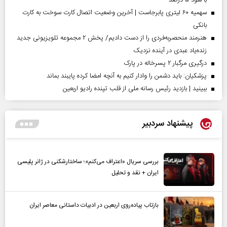
سهمیه ۶۰ لیتری پابرجاست | آخرین وضعیت اتصال کارت سوخت به کارت
بانکی
هنرمند منحصر‌به‌فردی را از دست دادیم/ پخش ۲ مجموعه تلویزیونی جدید
زنده‌یاد عبدی در آینده نزدیک
درگیری مرگبار ۲ پسرخاله در پارک
پزشکیان: باید دشمن را وادار کنیم به آنچه امضا کرده پایبند بماند
ببینید | بازدید رئیس رسانه ملی از قلب تپنده رادیو اربعین
پیشنهاد سردبیر
بررسی سریال «اعتراف می‌کنم»؛ ساختارشکنی در ژانر پلیسی
ایران + نقد و تحلیل
بازتاب پیاده‌روی اربعین در ادبیات داستانی معاصر ایران