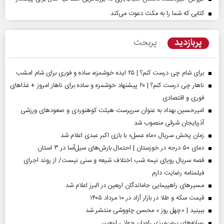
کتابی که شما را به مکث دعوت می‌کند
پربازدید
پربحث
برای شام چی درست کنم؟ | ۲۵ ایده خوشمزه، ساده و فوری برای شام امشب
ناهار چی درست کنم؟ | ۲۰ پیشنهاد خوشمزه و ساده برای ناهار امروز + غذاهای
فوری و اقتصادی
امیرحسین بهداد به عنوان سرپرست هیئت کوهنوردی و صعودهای ورزشی
آذربایجان شرقی منصوب شد
زمان پخش سریال «ماه عسل» با بازی اکبر عبدی اعلام شد
دمای ۵۰ درجه در خوزستان | احتمال بارش‌های سیل‌آسا در ۳ استان
قصه سریال رویای نیمه شب اختلاف شیعه و سنی نیست/ از روند اجرای
فیلمنامه رضایت دارم
مسیر‌های راهپیمایی جاماندگان اربعین در البرز اعلام شد
قیمت سکه و طلا در بازار آزاد در ۱۰ مرداد ۱۴۰۵
ببینید | «چهل روز » محسن چاووشی منتشر شد
رسانه‌های برون‌مرزی راویان جهانی اربعین