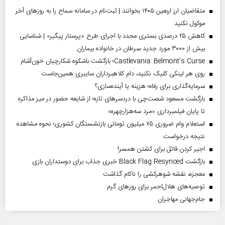
متقاضیان ارز اربعین ۱۴۰۵ بخوانند | ثبت‌نام در سامانه سماح را به روز‌های آخر
موکول نکنید
کاهش ۲۵ درصدی بستری مجدد با اجرای طرح «پرستار پیگیر» | شناسایی
بیش از ۳۰۰۰ مورد جدید سرطان در خانواده بیماران
Castlevania: Belmont’s Curse؛ بازگشت باشکوه شکارچیان خون‌آشام
روی هر لینکی کلیک نکنید، دام کلاهبرداران سایبری همین‌جاست
سرمایه‌گذاری برای رفاه؛ هزینه یا آینده‌سازی؟
بازگشت مسعود شصت‌چی با دردسر‌های تازه؛ از شایعه حضور در میز مذاکره
تا پایان فیلمبرداری «مرد سه‌هزارچهره»
استعلام وام ضروری ۷۵ میلیون تومانی بازنشستگان کشوری؛ نحوه مشاهده
نتیجه درخواست
اجیر کردن قاتل برای کشتن همسر!
بازگشت Black Flag Resynced خبری جذاب برای دوستداران بازی
معجزه، نقشه شوهرکشی را ناکام گذاشت
توصیه‌های هلال‌احمر برای روز‌های گرم
جام‌جهانی مهاجران