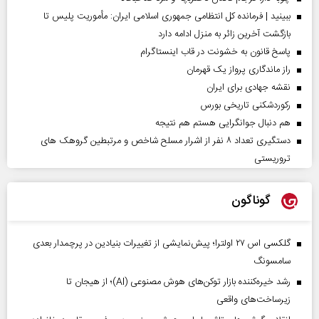
ببینید | فرمانده کل انتظامی جمهوری اسلامی ایران­: مأموریت پلیس تا
بازگشت آخرین زائر به منزل ادامه دارد
پاسخ قانون به خشونت در قاب اینستاگرام
راز ماندگاری پرواز یک قهرمان
نقشه جهادی برای ایران
رکوردشکنی تاریخی بورس
هم دنبال جوانگرایی هستم هم نتیجه
دستگیری تعداد ۸ نفر از اشرار مسلح شاخص و مرتبطین گروهک های
تروریستی
گوناگون
گلکسی اس ۲۷ اولترا؛ پیش‌نمایشی از تغییرات بنیادین در پرچمدار بعدی
سامسونگ
رشد خیره‌کننده بازار توکن‌های هوش مصنوعی (AI)؛ از هیجان تا
زیرساخت‌های واقعی