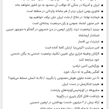
ایران و آمریکا در جنگی که عواقب آن محدود به دو کشور نخواهد ماند
فناوری بومی ایران، برتر از هر سامانه وارداتی در منطقه است
فرمانده نهاجا: در دفاع از ملت ایران جان برکف خواهیم بود
خبر ستون اعتماد عمومی و رکن مرجعیت رسانه‌ای است
ببینید | وضعیت تردد زائران اربعین در مرز خسروی در گفتگو با منوچهر حبیبی
استاندار کرمانشاه
اینترنت بی افسار
امیر سرتیپ اکرمی‌نیا: ارتش کاملا آماده است
کارکنان وظیفه فراری برای تعیین تکلیف وضعیت خدمتی به یگان خدمتی
خود مراجعه کنند
زورآزمایی اتمی ترامپ
کفگیر رهگیر به ته دیگ خورد
تا دیر نشده جلوی هوش مصنوعی را بگیرید / AI به انسان مسلط می‌شود؟
هرمز؛ ابتکارعمل در دست ایران
مشروطه در کوچه‌پس‌کوچه‌های پایتخت
بازداشت قاتل کارگر باربری در باغ‌ویلا
ارائه بیش از ۲ میلیون خدمت بهداشتی در اربعین حسینی
چوبه دار، فرجام قاتلان دختربچه و مرد صاحبخانه