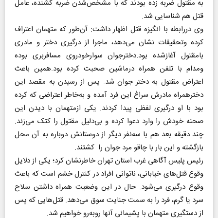
به مقتول ضربه زده بودند که با مشخص‌شدن ضربه کشنده، عامل
قتل هم شناسایی شد.
وی دررابطه با انگیزه قتل اظهار داشت‌: آن‌طور که متهمان اعتراف
کرده وتحقیقات نشان می‌دهد، ماجرا از درگیری دختر و مادری
بامقتول آغازشده بود.دختر‌جوان سوارخودروی مسافربری بوده
ومدام با تلفن همراه درماشین صحبت کرده بود.همین باعث
اعتراض مقتول به دختر جوان شد. پس از رسیدن به مقصد این
دخترهمراه مادرش سراغ این‌ فرد آمده و به‌خاطر اعتراضی که کرده
بود با او درگیری لفظی پیدا کردند. یکی ازمتهمان با دیدن این
صحنه خودش را وارد دعوا کرده و بی‌دلیل مقتول را کتک می‌زند.
چند دقیقه بعد هم با سه‌نفر دیگر از دوستانش دوباره به آن محل
بازگشته و این بار با چاقو مرد جوان را کشتند.
رئیس پلیس آگاهی غرب استان تهران خاطر‌نشان کرد‌؛ یکی از دلایل
وقوع قتل‌های خیابانی، ناتوانی افراد در کنترل خشم است که باعث
وقوع درگیری می‌شود. حال در این وضعیت همراه داشتن سلاح
سرد یا گرم، ‌فرد را به سمت جنایت سوق می‌دهد. قتل‌هایی که پس
از دستگیری متهمان با پشیمانی آنها رو‌به‌رو خواهیم شد.