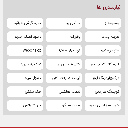
نیازمندی ها
یوتوبروکرز
جراحی بینی
خرید گوشی شیائومی
هزینه پست
بخورات
دانلود آهنگ جدید
سئو در مشهد
نرم افزار CRM
webone.co
فروشگاه انتخاب من
هتل های تهران
کمک به خیریه
میکروبلیدینگ ابرو
قیمت ضایعات آهن
مفتول سیاه
کوچینگ سازمانی
قیمت هبلکس
جک سقفی
خرید میز اداری مدرن
قیمت میلگرد
میز کنفرانس