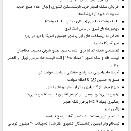
افزایش سقف اعتبار خرید بازنشستگان کشوری | زمان اعلام مبلغ جدید
تسهیلات خرید از فروشگاه‌ها
اطراف رشت کجا بریم (جاهای دیدنی اطراف رشت)
باج‌نیوزها؛ باج‌گیری در لباس افشاگری
تعرض به زیرساخت‌های ایران، بنای هژمونی آمریکا را فرو می‌ریزد
سپر آمریکا نشوید
نظرسنجی شبکه تماشا برای انتخاب سریال‌های شرقی محبوب مخاطبان
قیمت طلا و سکه امروز ۱۱ مرداد ۱۴۰۵ | افت قیمت طلا در بازار تهران با کاهش
نرخ ارز
آمریکا ماجراجویی کند پاسخ مقتضی دریافت خواهد کرد
عشق به حسین (ع) تا لحظه شهادت
خروج بیش از ۳ میلیون زائر از تمام مرز‌های کشور
بهترین نذری‌های اربعین | از کم هزینه‌ترین تا راحت‌ترین نذری‌ها
رهگیری پهپاد MQ9 بر فراز تنگه هرمز
‌زائران سبز
در کمین تروریست‌ها هستیم و آماده پاسخ قاطعیم
ثبت‌نام وام اربعین بازنشستگان کشوری آغاز شد | تسهیلات ۲۰ میلیون تومانی
با سود ۵ درصد