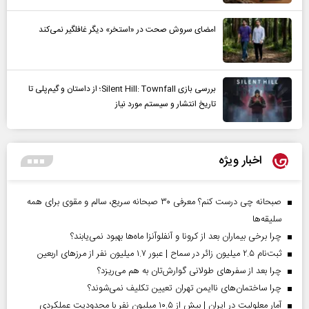
امضای سروش صحت در «استخر» دیگر غافلگیر نمی‌کند
بررسی بازی Silent Hill: Townfall؛ از داستان و گیم‌پلی تا
تاریخ انتشار و سیستم مورد نیاز
اخبار ویژه
صبحانه چی درست کنم؟ معرفی ۳۰ صبحانه سریع، سالم و مقوی برای همه
سلیقه‌ها
چرا برخی بیماران بعد از کرونا و آنفلوآنزا ماه‌ها بهبود نمی‌یابند؟
ثبت‌نام ۲.۵ میلیون زائر در سماح | عبور ۱.۷ میلیون نفر از مرز‌های اربعین
چرا بعد از سفرهای طولانی گوارش‌تان به هم می‌ریزد؟
چرا ساختمان‌های ناایمن تهران تعیین تکلیف نمی‌شوند؟
آمار معلولیت در ایران | بیش از ۱۰.۵ میلیون نفر با محدودیت عملکردی