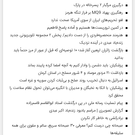
درگیری مرگبار ۲ پسرخاله در پارک
رهگیری پهپاد MQ9 بر فراز تنگه هرمز
لغو تحریم‌های ایران از سوی آمریکا صحت ندارد
در کمین تروریست‌ها هستیم و آماده پاسخ قاطعیم
هنرمند منحصر‌به‌فردی را از دست دادیم/ پخش ۲ مجموعه تلویزیونی جدید
زنده‌یاد عبدی در آینده نزدیک
بازگشت زائران اربعین آغاز شد؛ ۱۰ توصیه‌ای که قبل از عبور از مرز حتماً باید
بدانید
پزشکیان: باید دشمن را وادار کنیم به آنچه امضا کرده پایبند بماند
بازداشت ۲۱ مزدور موساد و ۴ شرور مسلح در استان کرمان
اسرائیل به دنبال تخریب روند صلح و بی‌ثبات کردن سوریه و غزه است
پزشکیان: با اتکا به نخبگان و مدیران با انگیزه می‌توان تحول نظام سلامت را
محقق کرد
پیام تسلیت رسانه ملی در پی درگذشت استاد ابوالقاسم قاسم‌زاده
گزارش تصویری | مراسم یادبود زنده‌یاد اکبر عبدی
برادرکشی به خاطر کار نکردن
صبحانه چی درست کنم؟ معرفی ۳۰ صبحانه سریع، سالم و مقوی برای همه
سلیقه‌ها