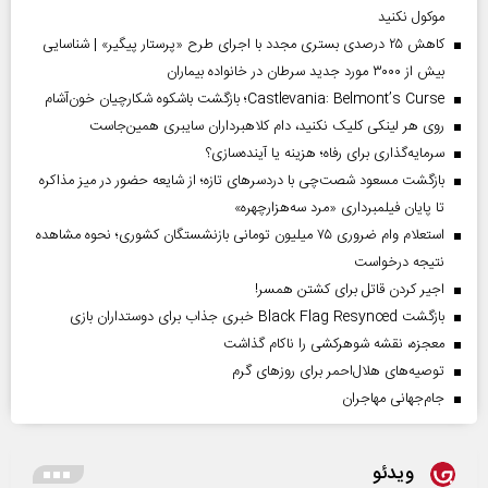
موکول نکنید
کاهش ۲۵ درصدی بستری مجدد با اجرای طرح «پرستار پیگیر» | شناسایی
بیش از ۳۰۰۰ مورد جدید سرطان در خانواده بیماران
Castlevania: Belmont’s Curse؛ بازگشت باشکوه شکارچیان خون‌آشام
روی هر لینکی کلیک نکنید، دام کلاهبرداران سایبری همین‌جاست
سرمایه‌گذاری برای رفاه؛ هزینه یا آینده‌سازی؟
بازگشت مسعود شصت‌چی با دردسر‌های تازه؛ از شایعه حضور در میز مذاکره
تا پایان فیلمبرداری «مرد سه‌هزارچهره»
استعلام وام ضروری ۷۵ میلیون تومانی بازنشستگان کشوری؛ نحوه مشاهده
نتیجه درخواست
اجیر کردن قاتل برای کشتن همسر!
بازگشت Black Flag Resynced خبری جذاب برای دوستداران بازی
معجزه، نقشه شوهرکشی را ناکام گذاشت
توصیه‌های هلال‌احمر برای روز‌های گرم
جام‌جهانی مهاجران
ویدئو