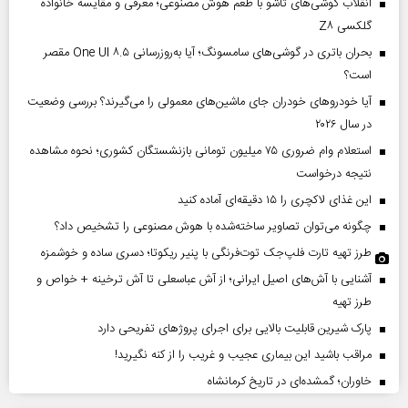
انقلاب گوشی‌های تاشو‌ با طعم هوش مصنوعی؛ معرفی و مقایسه خانواده
گلکسی Z۸
بحران باتری در گوشی‌های سامسونگ؛ آیا به‌روزرسانی One UI ۸.۵ مقصر
است؟
آیا خودروهای خودران جای ماشین‌های معمولی را می‌گیرند؟ بررسی وضعیت
در سال ۲۰۲۶
استعلام وام ضروری ۷۵ میلیون تومانی بازنشستگان کشوری؛ نحوه مشاهده
نتیجه درخواست
این غذای لاکچری را ۱۵ دقیقه‌ای آماده کنید
چگونه می‌توان تصاویر ساخته‌شده با هوش مصنوعی را تشخیص داد؟
طرز تهیه تارت فلپ‌جک توت‌فرنگی با پنیر ریکوتا؛ دسری ساده و خوشمزه
آشنایی با آش‌های اصیل ایرانی؛ از آش عباسعلی تا آش ترخینه + خواص و
طرز تهیه
پارک شیرین قابلیت‌ بالایی برای اجرای پروژهای تفریحی دارد
مراقب باشید این بیماری عجیب و غریب را از کنه نگیرید!
خاوران؛ گمشده‌ای در تاریخ کرمانشاه