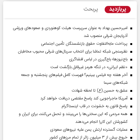
پربازدید
پربحث
امیرحسین بهداد به عنوان سرپرست هیئت کوهنوردی و صعودهای ورزشی
آذربایجان شرقی منصوب شد
پرداخت مابه‌التفاوت حقوق بازنشستگان تأمین اجتماعی
نظرسنجی شبکه تماشا برای انتخاب سریال‌های شرقی محبوب مخاطبان
باج‌نیوزها؛ باج‌گیری در لباس افشاگری
«نظم ایرانی» در تنگه هرمز غیرقابل بازگشت است
آخر هفته چه فیلمی ببینیم؟ فهرست کامل فیلم‌های پنجشنبه و جمعه
شبکه‌های سیما
عشق به حسین (ع) تا لحظه شهادت
آمریکا ماجراجویی کند پاسخ مقتضی دریافت خواهد کرد
پاسخ قانون به خشونت در قاب اینستاگرام
همه مردمی که این سختی‌ها را می‌بینند و تحمل می‌کنند، برای ایران و
کشورشان این کاررا انجام می‌دهند
عملیات گسترده ارتش یمن علیه نیروهای سعودی
خروج بیش از ۳ میلیون زائر از تمام مرز‌های کشور