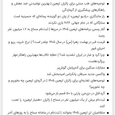
توصیه‌های طب سنتی برای زائران اربعین | بهترین نوشیدنی ضد عطش و
راهکارهای پیشگیری از گرمازدگی
راز ماندگاری «رادیو اربعین» از زبان دو گوینده؛ رسانه‌ای که حسینیه است
ستارگانی که در جام جهانی ۲۰۲۶ بازی نکردند
آغاز رسمی برنامه‌های اربعین ۱۴۰۵ در مرز‌ها | ثبت‌نام سماح به ۱.۷ میلیون نفر
رسید
قیمت قبر در بهشت زهرا (س) در سال ۱۴۰۵ چقدر است؟ | نرخ خرید، رزرو و
احیای قبور
چرا گرد و غبار در ایران تشدید شد؟ | حقابه تالاب‌ها مهم‌ترین راهکار مهار
ریزگردهاست
مجازات سنگین برای آدم‌ربایان گوش‌بر
واکسن جدید سرطان پانکراس امیدبخش شد
توصیه‌های تغذیه‌ای برای زائران اربعین ۱۴۰۵ | در گرمای اربعین چه بخوریم و
چه نخوریم؟
گره قتل در دی‌جی پارتی با ۵۰ قسم باز می‌شود
ثبت‌نام بیش از یک میلیون نفر در سماح | زائران «همیار اربعین» را نصب
کنند
متقاضیان ارز اربعین ۱۴۰۵ بخوانند | ثبت‌نام در سامانه سماح را به روز‌های آخر