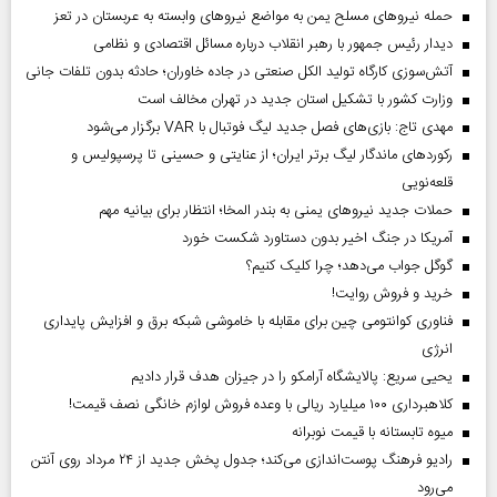
حمله نیروهای مسلح یمن به مواضع نیروهای وابسته به عربستان در تعز
دیدار رئیس‌ جمهور با رهبر انقلاب درباره مسائل اقتصادی و نظامی
آتش‌سوزی کارگاه تولید الکل صنعتی در جاده خاوران؛ حادثه بدون تلفات جانی
وزارت کشور با تشکیل استان جدید در تهران مخالف است
مهدی تاج: بازی‌های فصل جدید لیگ فوتبال با VAR برگزار می‌شود
رکورد‌های ماندگار لیگ برتر ایران؛ از عنایتی و حسینی تا پرسپولیس و
قلعه‌نویی
حملات جدید نیروهای یمنی به بندر المخا؛ انتظار برای بیانیه مهم
آمریکا در جنگ اخیر بدون دستاورد شکست خورد
گوگل جواب می‌دهد؛ چرا کلیک کنیم؟
خرید و فروش روایت!
فناوری کوانتومی چین برای مقابله با خاموشی شبکه برق و افزایش پایداری
انرژی
یحیی سریع: پالایشگاه آرامکو را در جیزان هدف قرار دادیم
کلاهبرداری ۱۰۰ میلیارد ریالی با وعده فروش لوازم خانگی نصف قیمت!
میوه تابستانه با قیمت نوبرانه
رادیو فرهنگ پوست‌اندازی می‌کند؛ جدول پخش جدید از ۲۴ مرداد روی آنتن
می‌رود