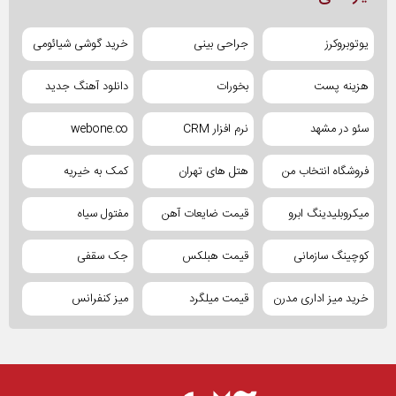
یوتوبروکرز
جراحی بینی
خرید گوشی شیائومی
هزینه پست
بخورات
دانلود آهنگ جدید
سئو در مشهد
نرم افزار CRM
webone.co
فروشگاه انتخاب من
هتل های تهران
کمک به خیریه
میکروبلیدینگ ابرو
قیمت ضایعات آهن
مفتول سیاه
کوچینگ سازمانی
قیمت هبلکس
جک سقفی
خرید میز اداری مدرن
قیمت میلگرد
میز کنفرانس