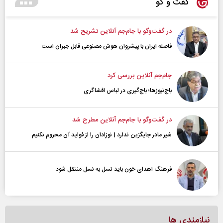
گفت و گو
در گفت‌و‌گو با جام‌جم آنلاین تشریح شد
فاصله ایران با پیشرو‌ان هوش مصنوعی قابل جبران است
جام‌جم آنلاین بررسی کرد
باج‌نیوزها؛ باج‌گیری در لباس افشاگری
در گفت‌و‌گو با جام‌جم آنلاین مطرح شد
شیر مادر جایگزین ندارد | نوزادان را از فواید آن محروم نکنیم
فرهنگ اهدای خون باید نسل به نسل منتقل شود
نیازمندی ها