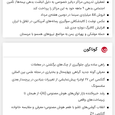
تعطیلی تدریجی مراکز دیالیز خصوصی به دلیل انباشت بدهی بیمه‌ها/ تأمین
اجتماعی بدهی ۹ ماهه خود به این مراکز را پرداخت کند
فروش 44 میلیاردی سینما در دومین هفته‌ی مرداد
عکس نوشت | کالبدشکافی سوگیری رسانه‌های آمریکایی در تقابل با ایران
افزایش کالابرگ دوباره جدی شد
حمله موشکی و پهپادی یمن به مواضع نیروهای همسو با عربستان
گوناگون
راهی ساده برای جلوگیری از چک‌های برگشتی در معاملات
معرفی گونه جدید گیاهی چهارمحال و بختیاری در مجله علمی بین المللی
گلکسی اس ۲۷ اولترا؛ پیش‌نمایشی از تغییرات بنیادین در پرچمدار بعدی
سامسونگ
رشد خیره‌کننده بازار توکن‌های هوش مصنوعی (AI)؛ از هیجان تا
زیرساخت‌های واقعی
انقلاب گوشی‌های تاشو‌ با طعم هوش مصنوعی؛ معرفی و مقایسه خانواده
گلکسی Z۸