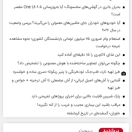
بحران باتری در گوشی‌های سامسونگ؛ آیا به‌روزرسانی One UI ۸.۵ مقصر
است؟
آیا خودروهای خودران جای ماشین‌های معمولی را می‌گیرند؟ بررسی وضعیت
در سال ۲۰۲۶
استعلام وام ضروری ۷۵ میلیون تومانی بازنشستگان کشوری؛ نحوه مشاهده
نتیجه درخواست
این غذای لاکچری را ۱۵ دقیقه‌ای آماده کنید
چگونه می‌توان تصاویر ساخته‌شده با هوش مصنوعی را تشخیص داد؟
طرز تهیه تارت فلپ‌جک توت‌فرنگی با پنیر ریکوتا؛ دسری ساده و خوشمزه
آشنایی با آش‌های اصیل ایرانی؛ از آش عباسعلی تا آش ترخینه + خواص و
طرز تهیه
پارک شیرین قابلیت‌ بالایی برای اجرای پروژهای تفریحی دارد
مراقب باشید این بیماری عجیب و غریب را از کنه نگیرید!
خاوران؛ گمشده‌ای در تاریخ کرمانشاه
پربازدید
پربحث