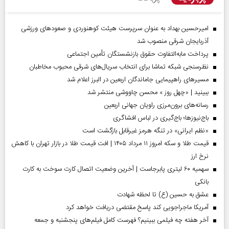
امیرحسین بهداد به عنوان سرپرست هیئت کوهنوردی و صعودهای ورزشی
آذربایجان شرقی منصوب شد
پرداخت مابه‌التفاوت حقوق بازنشستگان تأمین اجتماعی
نظرسنجی شبکه تماشا برای انتخاب سریال‌های شرقی محبوب مخاطبان
مسیر‌های راهپیمایی جاماندگان اربعین در البرز اعلام شد
ببینید | «چهل روز » محسن چاووشی منتشر شد
رسانه‌های برون‌مرزی راویان جهانی اربعین
باج‌نیوزها؛ باج‌گیری در لباس افشاگری
«نظم ایرانی» در تنگه هرمز غیرقابل بازگشت است
قیمت طلا و سکه امروز ۱۱ مرداد ۱۴۰۵ | افت قیمت طلا در بازار تهران با کاهش
نرخ ارز
سهمیه ۶۰ لیتری پابرجاست | آخرین وضعیت اتصال کارت سوخت به کارت
بانکی
عشق به حسین (ع) تا لحظه شهادت
آمریکا ماجراجویی کند پاسخ مقتضی دریافت خواهد کرد
آخر هفته چه فیلمی ببینیم؟ فهرست کامل فیلم‌های پنجشنبه و جمعه