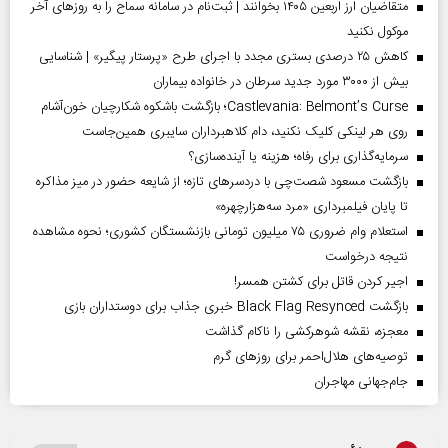
متقاضیان ارز اربعین ۱۴۰۵ بخوانند | ثبت‌نام در سامانه سماح را به روز‌های آخر
موکول نکنید
کاهش ۲۵ درصدی بستری مجدد با اجرای طرح «پرستار پیگیر» | شناسایی
بیش از ۳۰۰۰ مورد جدید سرطان در خانواده بیماران
Castlevania: Belmont’s Curse؛ بازگشت باشکوه شکارچیان خون‌آشام
روی هر لینکی کلیک نکنید، دام کلاهبرداران سایبری همین‌جاست
سرمایه‌گذاری برای رفاه؛ هزینه یا آینده‌سازی؟
بازگشت مسعود شصت‌چی با دردسر‌های تازه؛ از شایعه حضور در میز مذاکره
تا پایان فیلمبرداری «مرد سه‌هزارچهره»
استعلام وام ضروری ۷۵ میلیون تومانی بازنشستگان کشوری؛ نحوه مشاهده
نتیجه درخواست
اجیر کردن قاتل برای کشتن همسر!
بازگشت Black Flag Resynced خبری جذاب برای دوستداران بازی
معجزه، نقشه شوهرکشی را ناکام گذاشت
توصیه‌های هلال‌احمر برای روز‌های گرم
جام‌جهانی مهاجران