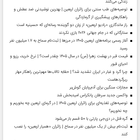
زندگی می‌کنند
توصیه‌های طب سنتی برای زائران اربعین | بهترین نوشیدنی ضد عطش و
راهکارهای پیشگیری از گرمازدگی
راز ماندگاری «رادیو اربعین» از زبان دو گوینده؛ رسانه‌ای که حسینیه است
ستارگانی که در جام جهانی ۲۰۲۶ بازی نکردند
آغاز رسمی برنامه‌های اربعین ۱۴۰۵ در مرز‌ها | ثبت‌نام سماح به ۱.۷ میلیون نفر
رسید
قیمت قبر در بهشت زهرا (س) در سال ۱۴۰۵ چقدر است؟ | نرخ خرید، رزرو و
احیای قبور
چرا گرد و غبار در ایران تشدید شد؟ | حقابه تالاب‌ها مهم‌ترین راهکار مهار
ریزگردهاست
مجازات سنگین برای آدم‌ربایان گوش‌بر
واکسن جدید سرطان پانکراس امیدبخش شد
توصیه‌های تغذیه‌ای برای زائران اربعین ۱۴۰۵ | در گرمای اربعین چه بخوریم و
چه نخوریم؟
گره قتل در دی‌جی پارتی با ۵۰ قسم باز می‌شود
ثبت‌نام بیش از یک میلیون نفر در سماح | زائران «همیار اربعین» را نصب
کنند