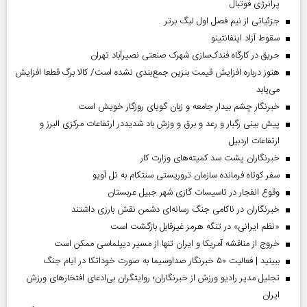
پرانرژی فوتبال
جزئیاتی از نیم فصل اول لیگ برتر
سقوط آزاد اینفانتینو
حریق در کارگاه فندک‌سازی شهرک صنعتی نصیرآباد تهران
هنوز درباره افزایش قیمت بنزین جمع‌بندی نشده است/ کالا برگ قطعا افزایش
می‌یابد
خبرنگار چشم بیدار جامعه و زبان گویای روزگار خویش است
پیش بینی رگبار و رعد و برق و وزش باد شدیددر ارتفاعات مرکزی البرز و
ارتفاعات اردبیل
خبرنگاران پشت سد کمیته‌های وزارت کار
سفر کوتاه فرمانده سازمان تروریستی سنتکام به تل آویو
وقوع انفجار در تاسیسات گازی شهر جبیل عربستان
خبرنگاران در ناکامی جنگ رسانه‌ای دشمن نقش بارزی داشتند
«نظم ایرانی» در تنگه هرمز غیرقابل بازگشت است
خروج از مناقشه آمریکا و ایران تنها از مسیر دیپلماسی ممکن است
ببینید | فعالیت ۵۰ خبرنگار صداوسیما به صورت خوداتکا در ایام جنگ
تجلیل مدیر رادیو ورزش از خبرنگاران؛ روایتگران بی‌ادعای افتخارهای ورزش
ایران