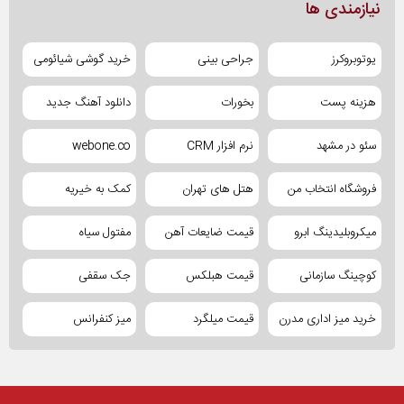
نیازمندی ها
یوتوبروکرز
جراحی بینی
خرید گوشی شیائومی
هزینه پست
بخورات
دانلود آهنگ جدید
سئو در مشهد
نرم افزار CRM
webone.co
فروشگاه انتخاب من
هتل های تهران
کمک به خیریه
میکروبلیدینگ ابرو
قیمت ضایعات آهن
مفتول سیاه
کوچینگ سازمانی
قیمت هبلکس
جک سقفی
خرید میز اداری مدرن
قیمت میلگرد
میز کنفرانس