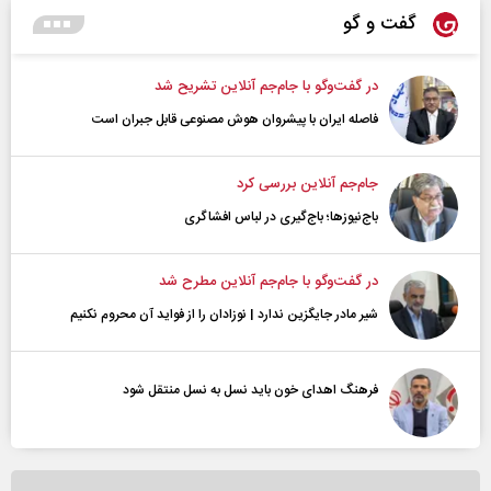
گفت و گو
در گفت‌و‌گو با جام‌جم آنلاین تشریح شد
فاصله ایران با پیشرو‌ان هوش مصنوعی قابل جبران است
جام‌جم آنلاین بررسی کرد
باج‌نیوزها؛ باج‌گیری در لباس افشاگری
در گفت‌و‌گو با جام‌جم آنلاین مطرح شد
شیر مادر جایگزین ندارد | نوزادان را از فواید آن محروم نکنیم
فرهنگ اهدای خون باید نسل به نسل منتقل شود