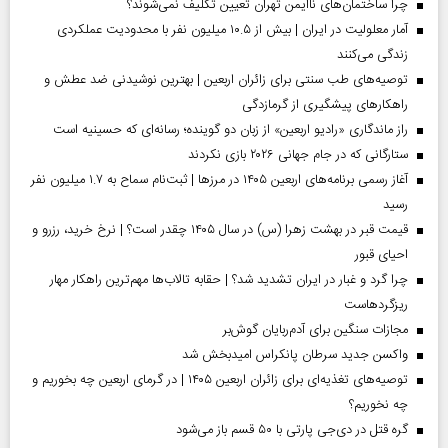
چرا ساختمان‌های ناایمن تهران تعیین تکلیف نمی‌شوند؟
آمار معلولیت در ایران | بیش از ۱۰.۵ میلیون نفر با محدودیت عملکردی
زندگی می‌کنند
توصیه‌های طب سنتی برای زائران اربعین | بهترین نوشیدنی ضد عطش و
راهکارهای پیشگیری از گرمازدگی
راز ماندگاری «رادیو اربعین» از زبان دو گوینده؛ رسانه‌ای که حسینیه است
ستارگانی که در جام جهانی ۲۰۲۶ بازی نکردند
آغاز رسمی برنامه‌های اربعین ۱۴۰۵ در مرز‌ها | ثبت‌نام سماح به ۱.۷ میلیون نفر
رسید
قیمت قبر در بهشت زهرا (س) در سال ۱۴۰۵ چقدر است؟ | نرخ خرید، رزرو و
احیای قبور
چرا گرد و غبار در ایران تشدید شد؟ | حقابه تالاب‌ها مهم‌ترین راهکار مهار
ریزگردهاست
مجازات سنگین برای آدم‌ربایان گوش‌بر
واکسن جدید سرطان پانکراس امیدبخش شد
توصیه‌های تغذیه‌ای برای زائران اربعین ۱۴۰۵ | در گرمای اربعین چه بخوریم و
چه نخوریم؟
گره قتل در دی‌جی پارتی با ۵۰ قسم باز می‌شود