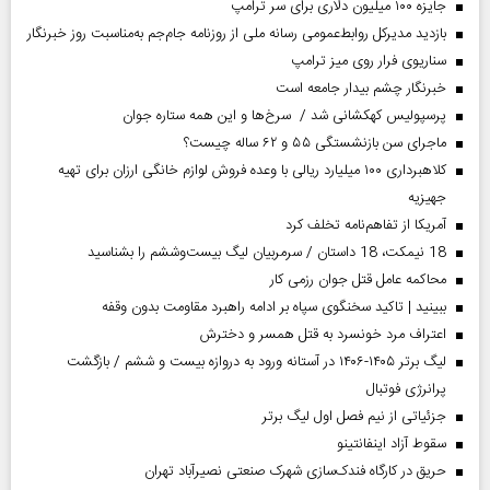
جایزه ۱۰۰ میلیون دلاری برای سر ترامپ
بازدید مدیرکل روابط‌عمومی رسانه ملی از روزنامه جام‌جم به‌مناسبت روز خبرنگار
سناریوی فرار روی میز ترامپ
خبرنگار چشم بیدار جامعه است
پرسپولیس کهکشانی شد / سرخ‌ها و این همه ستاره جوان
ماجرای سن بازنشستگی ۵۵ و ۶۲ ساله چیست؟
کلاهبرداری ۱۰۰ میلیارد ریالی با وعده فروش لوازم خانگی ارزان برای تهیه
جهیزیه
آمریکا از تفاهم‌نامه تخلف کرد
18 نیمکت، 18 داستان / سرمربیان لیگ بیست‌وششم را بشناسید
محاکمه عامل قتل جوان رزمی کار
ببینید | تاکید سخنگوی سپاه بر ادامه راهبرد مقاومت بدون وقفه
اعتراف مرد خونسرد به قتل همسر و دخترش
لیگ برتر ۱۴۰۵-۱۴۰۶ در آستانه ورود به دروازه بیست و ششم / بازگشت
پرانرژی فوتبال
جزئیاتی از نیم فصل اول لیگ برتر
سقوط آزاد اینفانتینو
حریق در کارگاه فندک‌سازی شهرک صنعتی نصیرآباد تهران