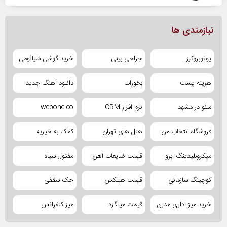
نیازمندی ها
یوتوبروکرز
جراحی بینی
خرید گوشی شیائومی
هزینه پست
بخورات
دانلود آهنگ جدید
سئو در مشهد
نرم افزار CRM
webone.co
فروشگاه انتخاب من
هتل های تهران
کمک به خیریه
میکروبلیدینگ ابرو
قیمت ضایعات آهن
مفتول سیاه
کوچینگ سازمانی
قیمت هبلکس
جک سقفی
خرید میز اداری مدرن
قیمت میلگرد
میز کنفرانس