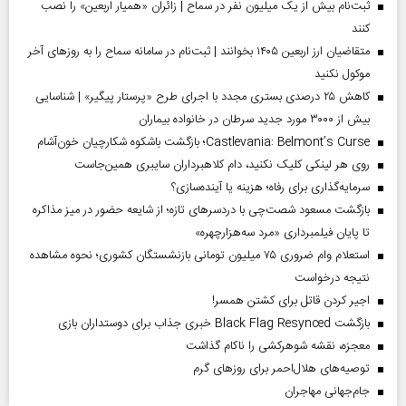
ثبت‌نام بیش از یک میلیون نفر در سماح | زائران «همیار اربعین» را نصب
کنند
متقاضیان ارز اربعین ۱۴۰۵ بخوانند | ثبت‌نام در سامانه سماح را به روز‌های آخر
موکول نکنید
کاهش ۲۵ درصدی بستری مجدد با اجرای طرح «پرستار پیگیر» | شناسایی
بیش از ۳۰۰۰ مورد جدید سرطان در خانواده بیماران
Castlevania: Belmont’s Curse؛ بازگشت باشکوه شکارچیان خون‌آشام
روی هر لینکی کلیک نکنید، دام کلاهبرداران سایبری همین‌جاست
سرمایه‌گذاری برای رفاه؛ هزینه یا آینده‌سازی؟
بازگشت مسعود شصت‌چی با دردسر‌های تازه؛ از شایعه حضور در میز مذاکره
تا پایان فیلمبرداری «مرد سه‌هزارچهره»
استعلام وام ضروری ۷۵ میلیون تومانی بازنشستگان کشوری؛ نحوه مشاهده
نتیجه درخواست
اجیر کردن قاتل برای کشتن همسر!
بازگشت Black Flag Resynced خبری جذاب برای دوستداران بازی
معجزه، نقشه شوهرکشی را ناکام گذاشت
توصیه‌های هلال‌احمر برای روز‌های گرم
جام‌جهانی مهاجران