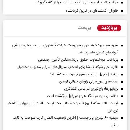
مراقب باشید این بیماری عجیب و غریب را از کنه نگیرید!
خاوران؛ گمشده‌ای در تاریخ کرمانشاه
پربازدید
پربحث
امیرحسین بهداد به عنوان سرپرست هیئت کوهنوردی و صعودهای ورزشی
آذربایجان شرقی منصوب شد
پرداخت مابه‌التفاوت حقوق بازنشستگان تأمین اجتماعی
نظرسنجی شبکه تماشا برای انتخاب سریال‌های شرقی محبوب مخاطبان
ببینید | «چهل روز » محسن چاووشی منتشر شد
رسانه‌های برون‌مرزی راویان جهانی اربعین
باج‌نیوزها؛ باج‌گیری در لباس افشاگری
«نظم ایرانی» در تنگه هرمز غیرقابل بازگشت است
قیمت طلا و سکه امروز ۱۱ مرداد ۱۴۰۵ | افت قیمت طلا در بازار تهران با کاهش
نرخ ارز
سهمیه ۶۰ لیتری پابرجاست | آخرین وضعیت اتصال کارت سوخت به کارت
بانکی