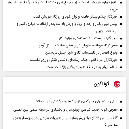
هنوز درباره افزایش قیمت بنزین جمع‌بندی نشده است/ کالا برگ قطعا افزایش
می‌یابد
خبرنگار چشم بیدار جامعه و زبان گویای روزگار خویش است
پیش بینی رگبار و رعد و برق و وزش باد شدیددر ارتفاعات مرکزی البرز و
ارتفاعات اردبیل
خبرنگاران پشت سد کمیته‌های وزارت کار
سفر کوتاه فرمانده سازمان تروریستی سنتکام به تل آویو
وقوع انفجار در تاسیسات گازی شهر جبیل عربستان
خبرنگاران در ناکامی جنگ رسانه‌ای دشمن نقش بارزی داشتند
«نظم ایرانی» در تنگه هرمز غیرقابل بازگشت است
گوناگون
راهی ساده برای جلوگیری از چک‌های برگشتی در معاملات
معرفی گونه جدید گیاهی چهارمحال و بختیاری در مجله علمی بین المللی
گلکسی اس ۲۷ اولترا؛ پیش‌نمایشی از تغییرات بنیادین در پرچمدار بعدی
سامسونگ