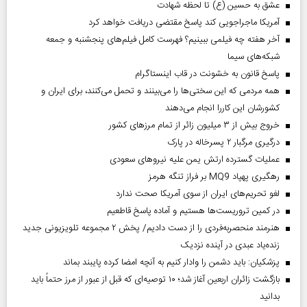
عشق به حسین (ع) تا لحظه شهادت
آمریکا ماجراجویی کند پاسخ مقتضی دریافت خواهد کرد
آخر هفته چه فیلمی ببینیم؟ فهرست کامل فیلم‌های پنجشنبه و جمعه
شبکه‌های سیما
پاسخ قانون به خشونت در قاب اینستاگرام
همه مردمی که این سختی‌ها را می‌بینند و تحمل می‌کنند، برای ایران و
کشورشان این کاررا انجام می‌دهند
خروج بیش از ۳ میلیون زائر از تمام مرز‌های کشور
درگیری مرگبار ۲ پسرخاله در پارک
عملیات گسترده ارتش یمن علیه نیروهای سعودی
رهگیری پهپاد MQ9 بر فراز تنگه هرمز
لغو تحریم‌های ایران از سوی آمریکا صحت ندارد
در کمین تروریست‌ها هستیم و آماده پاسخ قاطعیم
هنرمند منحصر‌به‌فردی را از دست دادیم/ پخش ۲ مجموعه تلویزیونی جدید
زنده‌یاد عبدی در آینده نزدیک
پزشکیان: باید دشمن را وادار کنیم به آنچه امضا کرده پایبند بماند
بازگشت زائران اربعین آغاز شد؛ ۱۰ توصیه‌ای که قبل از عبور از مرز حتماً باید
بدانید