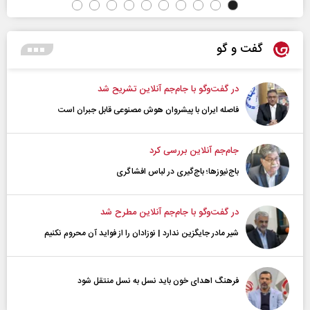
گفت و گو
در گفت‌و‌گو با جام‌جم آنلاین تشریح شد
فاصله ایران با پیشرو‌ان هوش مصنوعی قابل جبران است
جام‌جم آنلاین بررسی کرد
باج‌نیوزها؛ باج‌گیری در لباس افشاگری
در گفت‌و‌گو با جام‌جم آنلاین مطرح شد
شیر مادر جایگزین ندارد | نوزادان را از فواید آن محروم نکنیم
فرهنگ اهدای خون باید نسل به نسل منتقل شود