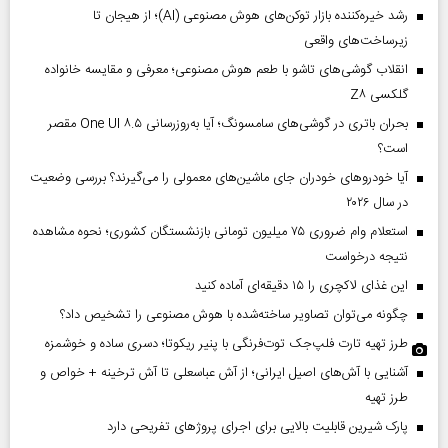
رشد خیره‌کننده بازار توکن‌های هوش مصنوعی (AI)؛ از هیجان تا
زیرساخت‌های واقعی
انقلاب گوشی‌های تاشو‌ با طعم هوش مصنوعی؛ معرفی و مقایسه خانواده
گلکسی Z۸
بحران باتری در گوشی‌های سامسونگ؛ آیا به‌روزرسانی One UI ۸.۵ مقصر
است؟
آیا خودروهای خودران جای ماشین‌های معمولی را می‌گیرند؟ بررسی وضعیت
در سال ۲۰۲۶
استعلام وام ضروری ۷۵ میلیون تومانی بازنشستگان کشوری؛ نحوه مشاهده
نتیجه درخواست
این غذای لاکچری را ۱۵ دقیقه‌ای آماده کنید
چگونه می‌توان تصاویر ساخته‌شده با هوش مصنوعی را تشخیص داد؟
طرز تهیه تارت فلپ‌جک توت‌فرنگی با پنیر ریکوتا؛ دسری ساده و خوشمزه
آشنایی با آش‌های اصیل ایرانی؛ از آش عباسعلی تا آش ترخینه + خواص و
طرز تهیه
پارک شیرین قابلیت‌ بالایی برای اجرای پروژهای تفریحی دارد