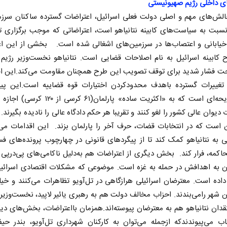
ای داخلی رژیم صهیونیستی
الش‌های مهم و اصلی دولت فعلی اسرائیل، اعتراضات گسترده ساکنان سرزم
نسبت به سیاست‌های کابینه نتانیاهو است، اعتراضاتی که موجب برگزاری ت
خیابانی و اعتصاب‌ها در سرزمین‌های اشغالی شده است. بخشی از این اع
 کابینه اسرائیل به نام اصلاحات قضایی است. نتانیاهو نخست‌وزیر رژیم 
 فشار شدید برای توقف تصویب این طرح همچنان مقاومت می‌کند.این ا
 تغییرات گسترده با‌هدف محدود‌کردن اختیارات قوه قضاییه است.این پیش
شامل لایحه‌ای است که به «اکثریت ساده» پارلمان(۶۱ کرس
دیوان عالی کشور را لغو کنند و تقریبا هر حکم دادگاه عالی را نادیده بگیرند. 
 است که در انتخابات قضات، حرف آخر را پارلمان بزند. این اقدامات می‌ت
 به نتانیاهو کمک کند تا از پیگردهای قانونی در چهارچوب پرونده‌های فس
اکمه، فرار کند. بخش دیگری از اعتراضات هم به‌دلیل ناکامی‌های پی‌در‌پی ن
ن به اهدافش در حمله به غزه است. موضوعی که مشکلات اقتصادی اسرائیل
اده است. معترضان اسرائیلی هر‌از‌گاهی در تل‌آویو تظاهرات می‌کنند و خیا
 شهر رامی‌بندند. احزاب مخالف دولت هم به رهبری یائیر لاپید، نخست‌وزیر
قدان نتانیاهو هم به معترضان پیوسته‌اند.همزمان بااعتراضات، بخش‌های د
ب می‌پیوندندکه از‌جمله می‌توان به کارکنان شهرداری تل‌آویو، بندر حی