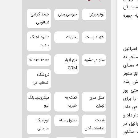
همیت آن
یوتوبروکرز
جراحی بینی
خرید گوشی
ه چهره
شیائومی
هزینه پست
بخورات
دانلود آهنگ
جدید
اسرائیل
نجر به
سئو در مشهد
نرم افزار
webone.co
ه معنای
CRM
ق منجر
فروشگاه
هش رشد
انتخاب من
ستی روز
هتل های
کمک به
میکروبلیدینگ
ا برای
تهران
خیریه
ابرو
راضی اشغالی تا پایان سپتامبر ۲۰۲۴ اختصاص داد.
ر داد و
قیمت
مفتول سیاه
کوچینگ
ائیل در
ضایعات آهن
سازمانی
 مشاور