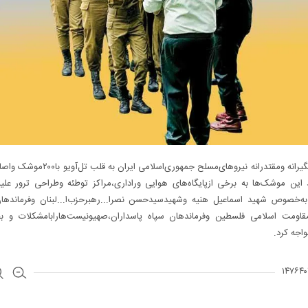
حمله غافلگیرانه ومقتدرانه نیروهای‌مسلح جمهوری‌اسلامی ا
رصد این موشک‌ها به برخی ازپایگاه‌های هوایی وراداری،مراکز توطئه وطراحی ترور علی
ه‌خصوص شهید اسماعیل هنیه وشهیدسید‌حسن نصرا...رهبرحزب‌ا...لبنان وفرماندها
،مقاومت اسلامی فلسطین وفرماندهان سپاه پاسداران،صهیونیست‌هارابامشکلات و بح
اجه کرد.