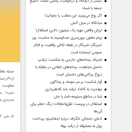
تشکر از «زمانه» و درخواست پخش مجدد «صبح
جمعه با شما»
اگر روح می‌بینید این مطلب را بخوانید!
میانکاله در میان آتش
ارزش واقعی مهره یک میلیون دلاری استقلال!
پیام معاون برون‌مرزی صداوسیما به مناسبت روز
خبرنگار؛ خبرنگار در نقطه تلاقی واقعیت و افکار
عمومی ایستاده است
اعتراف رسانه‌های خارجی به شکست ترامپ
حاصل مجاهدت رسانه‌های انقلابی در مقابله با
دروغ پراکنی‌های دشمنان است
از۹۰د
آوار شکست بر سر موساد و پنتاگون
مقاومت ب
مهاجرت به کانادا، ترفند باند کلاهبرداری
حزب‌ا...
شنا در مناطق ممنوعه؛ قمار با جان
جدیدی مو
استقلال در بن‌بست نقل‌وانتقالات؛ زنگ خطر برای
آبی‌ها
کد خبر: ۱۴۷۶۴۰۲
ادعای جنجالی تلگراف درباره اینفانتینو؛ پرداخت
پول به معشوقه از درآمد یوفا