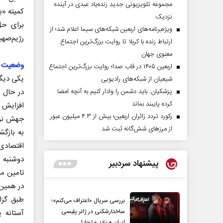
مجموعه تلویزیونی جدید زنده‌یاد عبدی در آینده
کمیته «ب
نزدیک
برای حل
ویژه‌برنامه‌های اربعین شبکه‌های سیما اعلام شد؛ از
رژیم‌صهی
ارتباط زنده با کربلا تا روایت بزرگ‌ترین اجتماع
معنوی جهان
وضعیت ا
اربعین ۱۴۰۵ در قاب صدا؛ روایت بزرگ‌ترین اجتماع
یکی دیگر
شیعیان از شبکه‌های رادیویی
در حال 
پزشکیان: باید دشمن را وادار کنیم به آنچه امضا
کرده پایبند بماند
افزایش ب
رکورد تردد زائران اربعین؛ بیش از ۴.۳ میلیون عبور
جهش نرخ
از مرزهای شش‌گانه ثبت شد
به بازگ
اقتصادی 
دوشنبه 
پیشنهاد سردبیر
در همین‌
طبق گزار
بررسی سریال «اعتراف می‌کنم»؛
ساختارشکنی در ژانر پلیسی
آستانه 
ایران + نقد و تحلیل