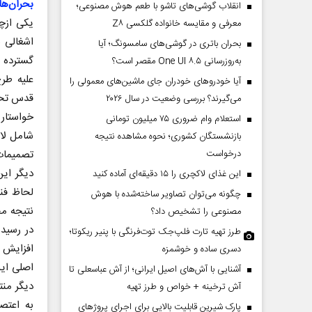
بحران‌ه
انقلاب گوشی‌های تاشو‌ با طعم هوش مصنوعی؛
یکی ازچ
معرفی و مقایسه خانواده گلکسی Z۸
اشغالی 
بحران باتری در گوشی‌های سامسونگ؛ آیا
گسترده 
به‌روزرسانی One UI ۸.۵ مقصر است؟
علیه طرح
آیا خودروهای خودران جای ماشین‌های معمولی را
قدس تحت
می‌گیرند؟ بررسی وضعیت در سال ۲۰۲۶
خواستار
استعلام وام ضروری ۷۵ میلیون تومانی
بازنشستگان کشوری؛ نحوه مشاهده نتیجه
تصمیمات 
درخواست
دیگر این
این غذای لاکچری را ۱۵ دقیقه‌ای آماده کنید
لحاظ فنی
چگونه می‌توان تصاویر ساخته‌شده با هوش
نتیجه مح
مصنوعی را تشخیص داد؟
در رسید
طرز تهیه تارت فلپ‌جک توت‌فرنگی با پنیر ریکوتا؛
افزایش د
دسری ساده و خوشمزه
اصلی این
آشنایی با آش‌های اصیل ایرانی؛ از آش عباسعلی تا
دیگر منت
آش ترخینه + خواص و طرز تهیه
به اعتصا
پارک شیرین قابلیت‌ بالایی برای اجرای پروژهای