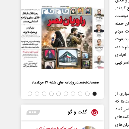
ر و محل
 کردند.
ز دوست،
ان حمله
ت مردم
یدیعوت
نجام داده،
 افرادی
سرائیلی
اه
صفحات‌نخست‌رو
صفحات‌نخست‌روزنامه ها‌ی شنبه ۱۷ مردادماه
اری از
ت‌ها که
می‌کنند
گفت و گو
امه‌های
ران‌های
در گفت‌و‌گو با جام‌جم آنلاین