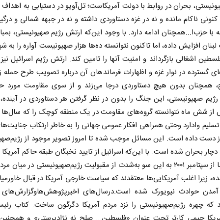
ونیستی، بحران در روابط با دولت آمریکاست؛ تل‌آویو در دستیابی به اهداف 
نونی ناکام مانده و نه در غزه دستاوردی داشته و نه در جبهه شمالی و درگیر
 با حزب‌ا...همچنان ادامه دارد. با وجود این‌که ارتش رژیم صهیونیستی، بمبارا
لبنان افزایش داده، اما تاکنون نتوانسته ده‌ها هزار صهیونیست آواره را به ش
سطین اشغالی بازگرداند و امنیت آنها را تامین کند. ارتش رژیم اسرائیل نیز 
ی گسترده در نوار غزه و اظهارات فرماندهان آن درباره تصویب طرح حمله ز
، همچنان بدون هیچ دستاوردی درجا می‌زند و از سوی مقاومت مورد حمل
 رژیم صهیونیستی، این جنگ را بدون در نظر گرفتن هر دستاوردی در آینده، 
از شش ماه نتوانسته گروه‌های مقاومت در یک منطقه کوچک را که سال‌ها 
سلیم وادارد وحتی همراهی افکار عمومی جهانی را به خاطر ارتکاب جنایت‌ها
از دست داده است. این مسائل موجب شده تا امروز تصویر موجود از رژیم‌صه
دچار بحران شده است. با این‌که اسرائیل از تایید نخبگان طبقه حاکم آمریکا ب
است، اما از سپتامبر ۲۰۰۱ به این سو به‌شدت از مقبولیت رژیم‌صهیونیستی در میان م
ه‌، زیرا اغلب آمریکایی‌ها معتقدند که سیاست خارجی آمریکا در قبال خاورمیا
 آمدن حوادث نیویورک شده است.درسال‌های اخیرپژوهش‌هاوگزارش‌های 
 که چهره رژیم‌صهیونیستی را نزد مردم آمریکا دگرگون ساخت. کتاب رئیس
ریکا جیمی کارتر تحت عنوان «فلسطین... صلح نه نژادپرستی» و همچنین