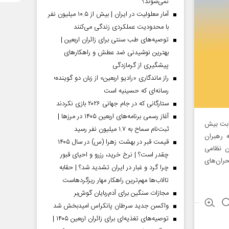
نمی‌شوند؟
آمار معلولیت در ایران | بیش از ۱۰.۵ میلیون نفر
با محدودیت عملکردی زندگی می‌کنند
توصیه‌های طب سنتی برای زائران اربعین |
بهترین نوشیدنی ضد عطش و راهکارهای
پیشگیری از گرمازدگی
راز ماندگاری «رادیو اربعین» از زبان دو گوینده؛
رسانه‌ای که حسینیه است
ستارگانی که در جام جهانی ۲۰۲۶ بازی نکردند
آغاز رسمی برنامه‌های اربعین ۱۴۰۵ در مرز‌ها |
یران به قلب تل‌آویو با۲۰۰موشک واصابت بیش
ثبت‌نام سماح به ۱.۷ میلیون نفر رسید
ه رهبران
قیمت قبر در بهشت زهرا (س) در سال ۱۴۰۵
ن نظامی
چقدر است؟ | نرخ خرید، رزرو و احیای قبور
ران‌های
چرا گرد و غبار در ایران تشدید شد؟ | حقابه
تالاب‌ها مهم‌ترین راهکار مهار ریزگردهاست
مجازات سنگین برای آدم‌ربایان گوش‌بر
واکسن جدید سرطان پانکراس امیدبخش شد
توصیه‌های تغذیه‌ای برای زائران اربعین ۱۴۰۵ |