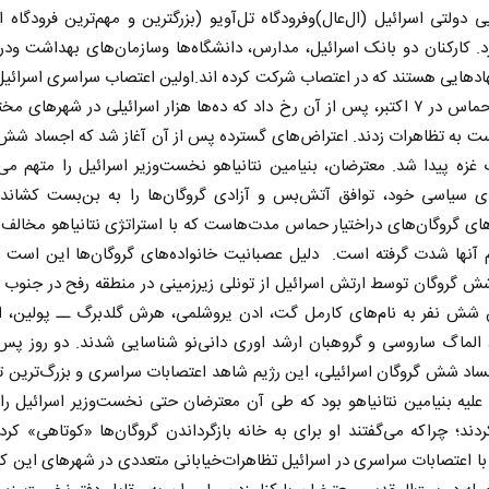
ی دولتی اسرائیل (ال‌عال)وفرودگاه تل‌آویو (بزرگترین و مهم‌ترین فرودگاه ا
د. کارکنان دو بانک اسرائیل، مدارس، دانشگاه‌ها وسازمان‌های بهداشت ود
هادهایی هستند که در اعتصاب شرکت کرده اند.اولین اعتصاب سراسری اسرائی
حملات حماس در ۷ اکتبر، پس از آن رخ داد که ده‌ها هزار اسرائیلی در شهرهای 
ت به تظاهرات زدند. اعتراض‌های گسترده پس از آن آغاز شد که اجساد شش 
غزه پیدا شد. معترضان، بنیامین نتانیاهو نخست‌وزیر اسرائیل را متهم می‌
ای سیاسی خود، توافق آتش‌بس و آزادی گروگان‌ها را به بن‌بست کشاند
های گروگان‌های در‌اختیار حماس مدت‌هاست که با استراتژی نتانیاهو مخالف
ادامه جنگ برای آمریکا یعنی
شکست مفتضحانه
 آنها شدت گرفته است. دلیل عصبانیت خانواده‌های گروگان‌ها این است که
 گروگان توسط ارتش اسرائیل از تونلی زیرزمینی در منطقه رفح در جنوب غ
بط عمومی
دکتر محمد باقر خرمشاد - استاد دانشگاه
دکتر مراد عن
 شش نفر به نام‌های کارمل گت، ادن یروشلمی، هرش گلدبرگ ــ پولین، ال
 الماگ ساروسی و گروهبان ارشد اوری دانی‌نو شناسایی شدند. دو روز پس 
اد شش گروگان اسرائیلی، این رژیم شاهد اعتصابات سراسری و بزرگ‌ترین ت
علیه بنیامین نتانیاهو بود که طی آن معترضان حتی نخست‌وزیر اسرائیل را
ند؛ چراکه می‌گفتند او برای به خانه بازگرداندن گروگان‌ها «کوتاهی» کر
ا اعتصابات سراسری در اسرائیل تظاهرات‌خیابانی متعددی در شهرهای این کش