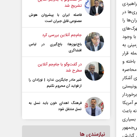
راهبردی
تشریح شد
ی‌ها در
فاصله ایران با پیشرو‌ان هوش
ن‌ها را
مصنوعی قابل جبران است
هرک‌های
جام‌جم آنلاین بررسی کرد
با وجود
مینی به
باج‌نیوزها؛ باج‌گیری در لباس
افشاگری
ه قرار
باخته و
در گفت‌و‌گو با جام‌جم آنلاین
محاصره
مطرح شد
ی آشکار
شیر مادر جایگزین ندارد | نوزادان را
یونیستی
از فواید آن محروم نکنیم
رخوردار
ردم آمریکا
فرهنگ اهدای خون باید نسل به
نسل منتقل شود
نه باعث
بسیاری
‌جمهور
نیازمندی ها
 گزارش