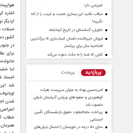
هواپیمای
تفریحی دارد
اشاره کر
مراقب باشید این بیماری عجیب و غریب را از کنه
ازدیگر ن
نگیرید!
خاوران؛ گمشده‌ای در تاریخ کرمانشاه
کشور دس
فروش خیره‌کننده داستان اسباب‌بازی ۵؛ بزرگ‌ترین
در جنوب 
افتتاحیه سال برای پیکسار
برای بق
کتابی که شما را به مکث دعوت می‌کند
خانواده‌
راوی حقیقتِ آرامش‌ بخش
روز روایتگران حقیقت
اما خشم
پربازدید
پربحث
اجساد شش
دکتر حسین قرایی - مدیر کل روا
شد. این
رسانه ملی
امیرحسین بهداد به عنوان سرپرست هیئت
لوبانوف،
کوهنوردی و صعودهای ورزشی آذربایجان شرقی
شدن اجس
منصوب شد
اعتراضی 
پرداخت مابه‌التفاوت حقوق بازنشستگان تأمین
خطاب کرد
اجتماعی
همزمان ب
دمای ۵۰ درجه در خوزستان | احتمال بارش‌های