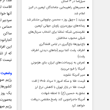
شد، از ج
سیل‌آسا در ۳ استان
اقامت او
مسیر‌های راهپیمایی جاماندگان اربعین در البرز
آنها خوا
اعلام شد
ببینید | «چهل روز » محسن چاووشی منتشر شد
سردبیر ا
رسانه‌های برون‌مرزی راویان جهانی اربعین
حماس در
نظرسنجی شبکه تماشا برای انتخاب سریال‌های
ساکن سر
شرقی محبوب مخاطبان
باج‌نیوزها؛ باج‌گیری در لباس افشاگری
این افرا
اطراف رشت کجا بریم (جاهای دیدنی اطراف
که از تئ
رشت)
نیست که 
تعرض به زیرساخت‌های ایران، بنای هژمونی
 مردادماه
صفحات نخست‌روزنامه‌ها‌ی‌چهارشنبه‌۷‌مردادماه
صفحات 
آمریکا را فرو می‌ریزد
وضعیت رژ
سپر آمریکا نشوید
رژیم صه
قیمت طلا و سکه امروز ۱۱ مرداد ۱۴۰۵ | افت
کشورهای 
قیمت طلا در بازار تهران با کاهش نرخ ارز
یک روز ب
عشق به حسین (ع) تا لحظه شهادت
به‌صورت 
آمریکا ماجراجویی کند پاسخ مقتضی دریافت
خواهد کرد
رژیم صهی