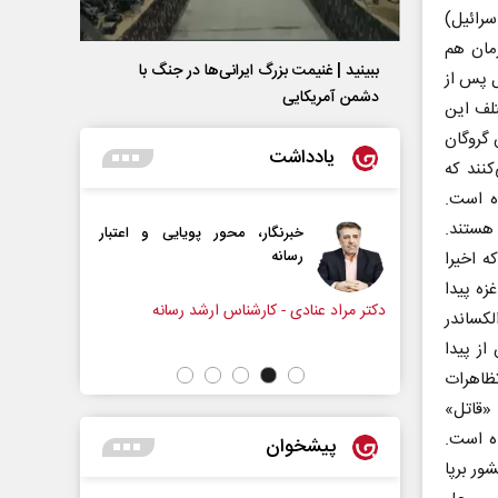
سرائیل)
رمان هم
ببینید | غنیمت بزرگ ایرانی‌ها در جنگ با
ل پس از
دشمن آمریکایی
مختلف این
گروگان
یادداشت
کنند که
ه است.
 هستند.
خبرنگار، محور پویایی و اعتبار
دروازه‌بانی اندوه در مسیر امی
رسانه
 اخیرا
سپیده اشرفی - روزنامه‌نگار
زه پیدا
ادی - کارشناس ارشد رسانه
کساندر
از پیدا
ظاهرات
 «قاتل»
ده است.
پیشخوان
ور برپا