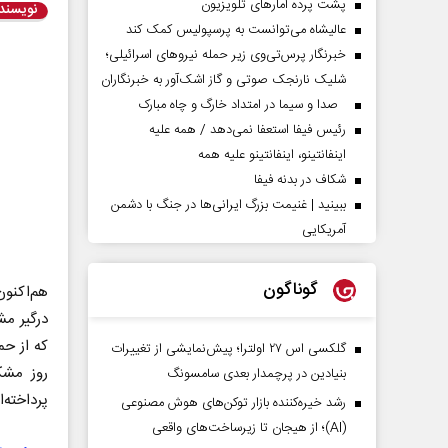
پشت پرده آمارهای تلویزیون
نویسند
عالیشاه می‌توانست به پرسپولیس کمک کند
خبرنگار پرس‌تی‌وی زیر حمله نیروهای اسرائیلی؛
شلیک نارنجک صوتی و گاز اشک‌آور به خبرنگاران
صدا و سیما در امتداد خارگ و چاه مبارک
رئیس فیفا استعفا نمی‌دهد / همه علیه
اینفانتینو، اینفانتینو علیه همه
شکاف در بدنه فیفا
ببینید | غنیمت بزرگ ایرانی‌ها در جنگ با دشمن
آمریکایی
گوناگون
هم‌اکنون
درگیر م
که از حم
گلکسی اس ۲۷ اولترا؛ پیش‌نمایشی از تغییرات
روز مشک
بنیادین در پرچمدار بعدی سامسونگ
پرداخته‌ا
رشد خیره‌کننده بازار توکن‌های هوش مصنوعی
(AI)؛ از هیجان تا زیرساخت‌های واقعی