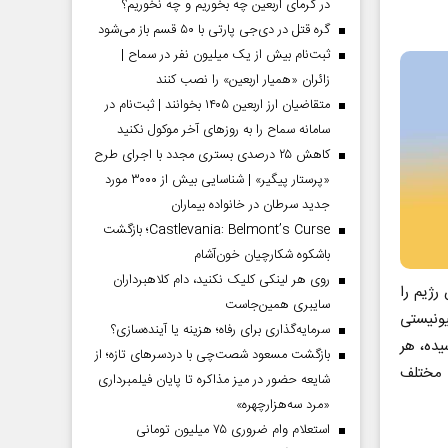
در گرمای اربعین چه بخوریم و چه نخوریم؟
گره قتل در دی‌جی پارتی با ۵۰ قسم باز می‌شود
ثبت‌نام بیش از یک میلیون نفر در سماح |
زائران «همیار اربعین» را نصب کنند
متقاضیان ارز اربعین ۱۴۰۵ بخوانند | ثبت‌نام در
سامانه سماح را به روز‌های آخر موکول نکنید
کاهش ۲۵ درصدی بستری مجدد با اجرای طرح
«پرستار پیگیر» | شناسایی بیش از ۳۰۰۰ مورد
جدید سرطان در خانواده بیماران
Castlevania: Belmont’s Curse؛ بازگشت
باشکوه شکارچیان خون‌آشام
روی هر لینکی کلیک نکنید، دام کلاهبرداران
رژیم را
سایبری همین‌جاست
ونیستی
سرمایه‌گذاری برای رفاه؛ هزینه یا آینده‌سازی؟
یده، هر
بازگشت مسعود شصت‌چی با دردسر‌های تازه؛ از
 مختلف
شایعه حضور در میز مذاکره تا پایان فیلمبرداری
«مرد سه‌هزارچهره»
استعلام وام ضروری ۷۵ میلیون تومانی