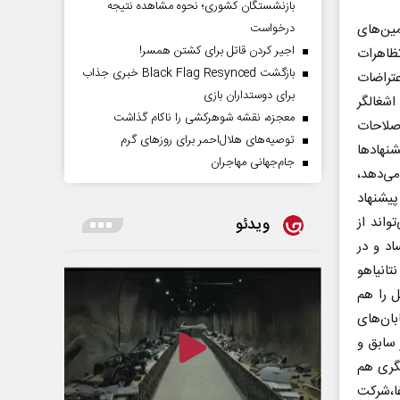
بازنشستگان کشوری؛ نحوه مشاهده نتیجه
ین‌های
درخواست
اجیر کردن قاتل برای کشتن همسر!
ظاهرات
بازگشت Black Flag Resynced خبری جذاب
تراضات
برای دوستداران بازی
اشغالگر
معجزه، نقشه شوهرکشی را ناکام گذاشت
صلاحات
توصیه‌های هلال‌احمر برای روز‌های گرم
نهادها
جام‌جهانی مهاجران
ی از ۱۲۰ کرسی) اجازه می‌دهد،
پیشنهاد
واند از
ویدئو
اد و در
تانیاهو
 را هم
بان‌های
 سابق و
یگری هم
فا،شرکت