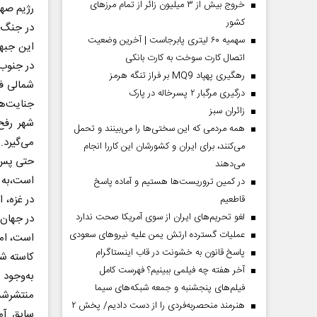
خروج بیش از ۳ میلیون زائر از تمام مرز‌های
رژیم صهی
کشور
در جنگ ک
سهمیه ۶۰ لیتری پابرجاست | آخرین وضعیت
این جبهه
اتصال کارت سوخت به کارت بانکی
در جنوب 
رهگیری پهپاد MQ9 بر فراز تنگه هرمز
شمالی فل
درگیری مرگبار ۲ پسرخاله در پارک
جنایت‌ها
‌زائران سبز
شهر رفح
همه مردمی که این سختی‌ها را می‌بینند و تحمل
می‌گیرد.
می‌کنند، برای ایران و کشورشان این کاررا انجام
حتی پس 
می‌دهند
است،به ت
در کمین تروریست‌ها هستیم و آماده پاسخ
در غزه، 
قاطعیم
لغو تحریم‌های ایران از سوی آمریکا صحت ندارد
در جهان 
عملیات گسترده ارتش یمن علیه نیروهای سعودی
پاسخ قانون به خشونت در قاب اینستاگرام
کاسته شد
آخر هفته چه فیلمی ببینیم؟ فهرست کامل
به‌وجود
فیلم‌های پنجشنبه و جمعه شبکه‌های سیما
منتشرشد
هنرمند منحصر‌به‌فردی را از دست دادیم/ پخش ۲
سابق آم