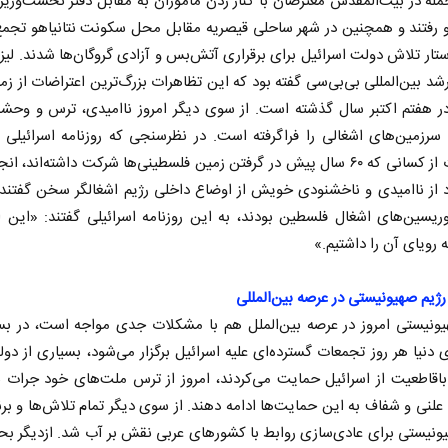
مله در بیت‌المقدس معترضان با کنار زدن ماموران به مقابل دفتر نخست‌وزی
 رفتند و همچنین در شهر ساحلی قیصریه مقابل محل سکونت نتانیاهو تجمع
ستار تلاش دولت اسرائیل برای برقراری آتش‌بس و آزادی گروگان‌ها شدند. لی
رشد بین‌المللی بی‌بی‌سی گفته بود که این تظاهرات بزرگ‌ترین اعتراضات از زم
 هفتم اکتبر سال گذشته است. از سوی دیگر امروز ناامیدی، ترس و وحش
زمین‌های اشغالی را فراگرفته است. در نظرسنجی‌ که روزنامه اسرائیلی 
آحارانوت از کسانی که ۶۰ سال پیش در گرفتن زمین فلسطینی‌ها شرکت داشته‌اند، ا
د از ناامیدی و ناخشنودی خویش از اوضاع داخلی رژیم اشغالگر سخن گفتند.
وریسین‌های اشغال فلسطین بودند، به این روزنامه اسرائیلی گفتند: «این ا
رویای آن را داشتیم.»
نخست روزنامه ها‌ی‌سه‌شنبه ۶ مردادماه
صفحات نخست روزنامه ها‌ی یکشنبه ۴ مردادم
یم صهیونیستی در عرصه بین‌المللی
یونیستی امروز در عرصه بین‌الملل هم با مشکلات جدی مواجه است، در بسی
دنیا هر روز تجمعات گسترده‌ای علیه اسرائیل برگزار می‌شود، بسیاری از دول
اقاطعیت از اسرائیل حمایت می‌کردند، امروز از ترس ملت‌های خود جرات ن
علنی و شفاف به این حمایت‌ها ادامه دهند. از سوی دیگر تمام تلاش‌ها و برن
ونیستی برای عادی‌سازی روابط با کشورهای عربی نقش بر آب شد. ازدیگر بح