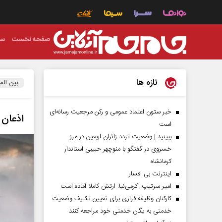
صفحه نخست
سی
تازه ها
بین الم
خبر ستون اعتماد عمومی و رکن مرجعیت رسانه‌ای
اذعان 
است
ببینید | وضعیت تردد زائران اربعین در مرز
خسروی در گفتگو با منوچهر حبیبی استاندار
کرمانشاه
اینترنت بی افسار
امیر سرتیپ اکرمی‌نیا: ارتش کاملا آماده است
کارکنان وظیفه فراری برای تعیین تکلیف وضعیت
خدمتی به یگان خدمتی خود مراجعه کنند