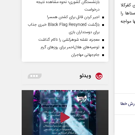
بازنشستگان کشوری؛ نحوه مشاهده نتیجه
کفرکلا
درخواست
تاها را
اجیر کردن قاتل برای کشتن همسر!
ا مواجه
بازگشت Black Flag Resynced خبری جذاب
برای دوستداران بازی
معجزه، نقشه شوهرکشی را ناکام گذاشت
توصیه‌های هلال‌احمر برای روز‌های گرم
جام‌جهانی مهاجران
ویدئو
رش خطا