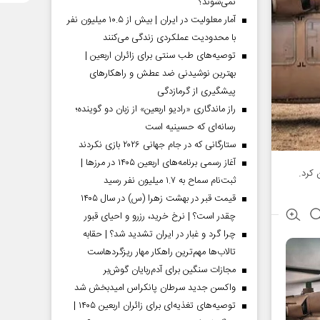
نمی‌شوند؟
آمار معلولیت در ایران | بیش از ۱۰.۵ میلیون نفر
با محدودیت عملکردی زندگی می‌کنند
توصیه‌های طب سنتی برای زائران اربعین |
بهترین نوشیدنی ضد عطش و راهکارهای
پیشگیری از گرمازدگی
راز ماندگاری «رادیو اربعین» از زبان دو گوینده؛
رسانه‌ای که حسینیه است
ستارگانی که در جام جهانی ۲۰۲۶ بازی نکردند
آغاز رسمی برنامه‌های اربعین ۱۴۰۵ در مرز‌ها |
 کرد.
ثبت‌نام سماح به ۱.۷ میلیون نفر رسید
قیمت قبر در بهشت زهرا (س) در سال ۱۴۰۵
چقدر است؟ | نرخ خرید، رزرو و احیای قبور
چرا گرد و غبار در ایران تشدید شد؟ | حقابه
تالاب‌ها مهم‌ترین راهکار مهار ریزگردهاست
مجازات سنگین برای آدم‌ربایان گوش‌بر
واکسن جدید سرطان پانکراس امیدبخش شد
توصیه‌های تغذیه‌ای برای زائران اربعین ۱۴۰۵ |