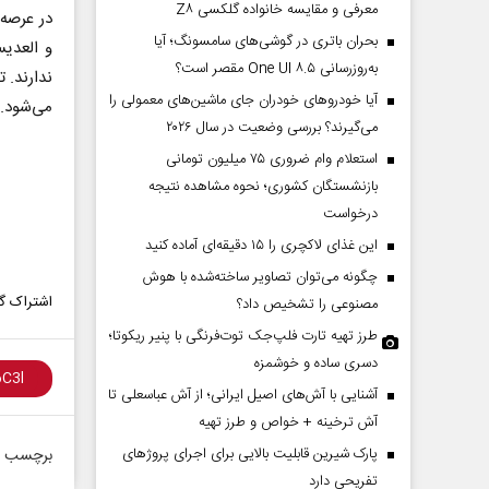
معرفی و مقایسه خانواده گلکسی Z۸
در عرصه
بحران باتری در گوشی‌های سامسونگ؛ آیا
و العدیس
به‌روزرسانی One UI ۸.۵ مقصر است؟
ندارند. 
آیا خودروهای خودران جای ماشین‌های معمولی را
می‌شود.
می‌گیرند؟ بررسی وضعیت در سال ۲۰۲۶
استعلام وام ضروری ۷۵ میلیون تومانی
بازنشستگان کشوری؛ نحوه مشاهده نتیجه
درخواست
این غذای لاکچری را ۱۵ دقیقه‌ای آماده کنید
چگونه می‌توان تصاویر ساخته‌شده با هوش
اشتراک گذ
مصنوعی را تشخیص داد؟
طرز تهیه تارت فلپ‌جک توت‌فرنگی با پنیر ریکوتا؛
دسری ساده و خوشمزه
آشنایی با آش‌های اصیل ایرانی؛ از آش عباسعلی تا
آش ترخینه + خواص و طرز تهیه
پارک شیرین قابلیت‌ بالایی برای اجرای پروژهای
برچسب ه
تفریحی دارد