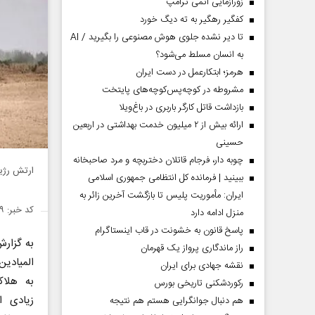
زورآزمایی اتمی ترامپ
کفگیر رهگیر به ته دیگ خورد
تا دیر نشده جلوی هوش مصنوعی را بگیرید / AI
به انسان مسلط می‌شود؟
هرمز؛ ابتکارعمل در دست ایران
مشروطه در کوچه‌پس‌کوچه‌های پایتخت
بازداشت قاتل کارگر باربری در باغ‌ویلا
ارائه بیش از ۲ میلیون خدمت بهداشتی در اربعین
حسینی
چوبه دار، فرجام قاتلان دختربچه و مرد صاحبخانه
ارتش رژیم
ببینید | فرمانده کل انتظامی جمهوری اسلامی
ایران­: مأموریت پلیس تا بازگشت آخرین زائر به
کد خبر: ۱۴۷۶۳۲۹
منزل ادامه دارد
پاسخ قانون به خشونت در قاب اینستاگرام
به گزار
راز ماندگاری پرواز یک قهرمان
المیادی
نقشه جهادی برای ایران
به هلا
رکوردشکنی تاریخی بورس
زیادی ا
هم دنبال جوانگرایی هستم هم نتیجه