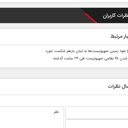
ظرات کاربران
ار مرتبط
 | نفوذ زمینی صهیونیست‌ها به لبنان بازهم شکست خورد
حکایت یک تاریخ و دو زندگی
چرایی عقب‌نشینی 
نیست طی ۲۴ ساعت گذشته
نرگس خانعلی‌زاده - روزنامه‌نگار
دکتر یدالله جوانی - تحلیلگر مس
ال نظرات