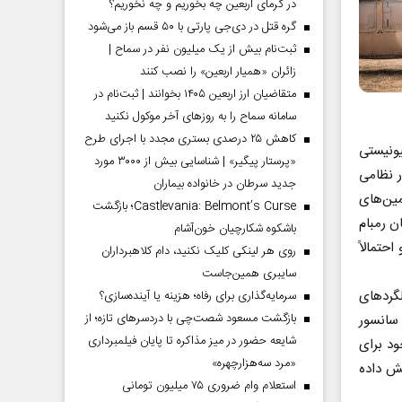
در گرمای اربعین چه بخوریم و چه نخوریم؟
گره قتل در دی‌جی پارتی با ۵۰ قسم باز می‌شود
ثبت‌نام بیش از یک میلیون نفر در سماح |
زائران «همیار اربعین» را نصب کنند
متقاضیان ارز اربعین ۱۴۰۵ بخوانند | ثبت‌نام در
سامانه سماح را به روز‌های آخر موکول نکنید
کاهش ۲۵ درصدی بستری مجدد با اجرای طرح
یونیستی
«پرستار پیگیر» | شناسایی بیش از ۳۰۰۰ مورد
ر نظامی
جدید سرطان در خانواده بیماران
مین‌های
Castlevania: Belmont’s Curse؛ بازگشت
تان رمبام
باشکوه شکارچیان خون‌آشام
حتمالاً
روی هر لینکی کلیک نکنید، دام کلاهبرداران
سایبری همین‌جاست
گردهای
سرمایه‌گذاری برای رفاه؛ هزینه یا آینده‌سازی؟
بازگشت مسعود شصت‌چی با دردسر‌های تازه؛ از
 سانسور
شایعه حضور در میز مذاکره تا پایان فیلمبرداری
د برای
«مرد سه‌هزارچهره»
یش داده
استعلام وام ضروری ۷۵ میلیون تومانی