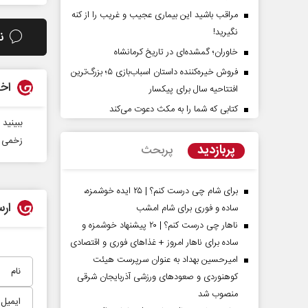
مراقب باشید این بیماری عجیب و غریب را از کنه
نگیرید!
ن
خاوران؛ گمشده‌ای در تاریخ کرمانشاه
فروش خیره‌کننده داستان اسباب‌بازی ۵؛ بزرگ‌ترین
اخب
افتتاحیه سال برای پیکسار
کتابی که شما را به مکث دعوت می‌کند
ببینید
 مقاومت در برابر
از باتلاق انرژی تا بن‌بست ترامپ
زخمی شدن ۴۸ نظامی صهیو
پربازدید
پربحث
 کمیسیون اجتماعی
رضا سپهوند - سخنگوی کمیسیون انرژی مجلس
برای شام چی درست کنم؟ | ۲۵ ایده خوشمزه،
ارس
ساده و فوری برای شام امشب
ناهار چی درست کنم؟ | ۲۰ پیشنهاد خوشمزه و
ساده برای ناهار امروز + غذاهای فوری و اقتصادی
امیرحسین بهداد به عنوان سرپرست هیئت
کوهنوردی و صعودهای ورزشی آذربایجان شرقی
منصوب شد