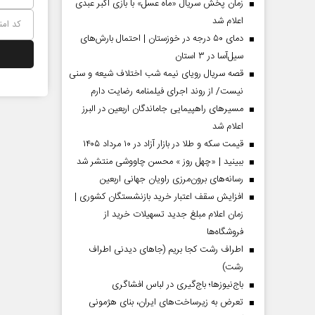
زمان پخش سریال «ماه عسل» با بازی اکبر عبدی
اعلام شد
دمای ۵۰ درجه در خوزستان | احتمال بارش‌های
سیل‌آسا در ۳ استان
قصه سریال رویای نیمه شب اختلاف شیعه و سنی
نیست/ از روند اجرای فیلمنامه رضایت دارم
مسیر‌های راهپیمایی جاماندگان اربعین در البرز
اعلام شد
قیمت سکه و طلا در بازار آزاد در ۱۰ مرداد ۱۴۰۵
ببینید | «چهل روز » محسن چاووشی منتشر شد
مردادماه
صفحات نخست روزنامه ها‌ی‌سه‌شنبه ۶ مردادماه
صفحات
رسانه‌های برون‌مرزی راویان جهانی اربعین
افزایش سقف اعتبار خرید بازنشستگان کشوری |
زمان اعلام مبلغ جدید تسهیلات خرید از
فروشگاه‌ها
اطراف رشت کجا بریم (جاهای دیدنی اطراف
رشت)
باج‌نیوزها؛ باج‌گیری در لباس افشاگری
تعرض به زیرساخت‌های ایران، بنای هژمونی