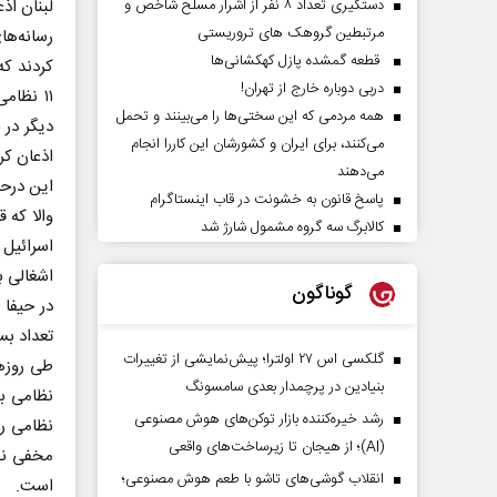
دستگیری تعداد ۸ نفر از اشرار مسلح شاخص و
لبنان اذع
مرتبطین گروهک های تروریستی
رسانه‌ه
قطعه گمشده پازل کهکشانی‌ها
کردند که
دربی دوباره خارج از تهران!
همه مردمی که این سختی‌ها را می‌بینند و تحمل
دیگر در 
می‌کنند، برای ایران و کشورشان این کاررا انجام
اذعان کر
می‌دهند
این درحا
پاسخ قانون به خشونت در قاب اینستاگرام
والا که 
کالابرگ سه گروه مشمول شارژ شد
اسرائیل 
گوناگون
در حیفا 
تعداد بس
گلکسی اس ۲۷ اولترا؛ پیش‌نمایشی از تغییرات
طی روزه
بنیادین در پرچمدار بعدی سامسونگ
نظامی بو
رشد خیره‌کننده بازار توکن‌های هوش مصنوعی
نظامی ر
(AI)؛ از هیجان تا زیرساخت‌های واقعی
مخفی نگه
انقلاب گوشی‌های تاشو‌ با طعم هوش مصنوعی؛
است.