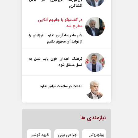
افشاگری
در گفت‌و‌گو با جام‌جم آنلاین
مطرح شد
شیر مادر جایگزین ندارد | نوزادان را
از فواید آن محروم نکنیم
فرهنگ اهدای خون باید نسل به
نسل منتقل شود
عدالت در سلامت میانبر ندارد
نیازمندی ها
یوتوبروکرز
جراحی بینی
خرید گوشی