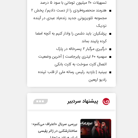
تسهیلات ۲۰ میلیون تومانی با سود ۵ درصد
هنرمند منحصر‌به‌فردی را از دست دادیم/ پخش ۲
مجموعه تلویزیونی جدید زنده‌یاد عبدی در آینده
نزدیک
پزشکیان: باید دشمن را وادار کنیم به آنچه امضا
کرده پایبند بماند
درگیری مرگبار ۲ پسرخاله در پارک
سهمیه ۶۰ لیتری پابرجاست | آخرین وضعیت
اتصال کارت سوخت به کارت بانکی
ببینید | بازدید رئیس رسانه ملی از قلب تپنده
رادیو اربعین
پیشنهاد سردبیر
بررسی سریال «اعتراف می‌کنم»؛
ساختارشکنی در ژانر پلیسی
ایران + نقد و تحلیل