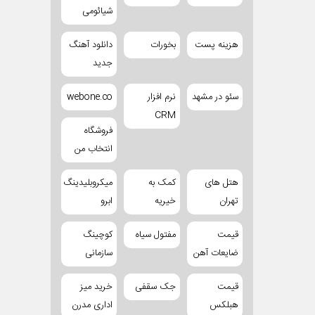
شیائومی
هزینه پست
بخورات
دانلود آهنگ
جدید
سئو در مشهد
نرم افزار
webone.co
CRM
فروشگاه
انتخاب من
هتل های
کمک به
میکروبلیدینگ
تهران
خیریه
ابرو
قیمت
مفتول سیاه
کوچینگ
ضایعات آهن
سازمانی
قیمت
جک سقفی
خرید میز
هبلکس
اداری مدرن