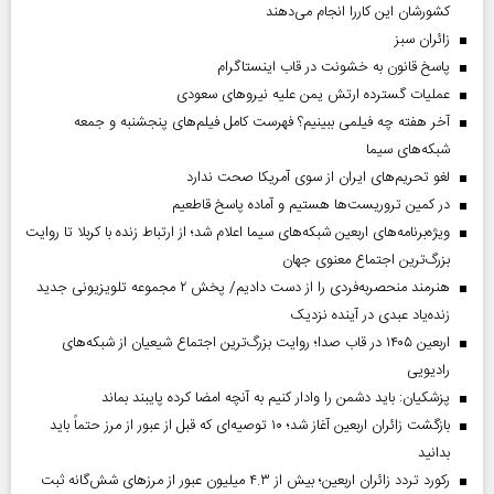
کشورشان این کاررا انجام می‌دهند
‌زائران سبز
پاسخ قانون به خشونت در قاب اینستاگرام
عملیات گسترده ارتش یمن علیه نیروهای سعودی
آخر هفته چه فیلمی ببینیم؟ فهرست کامل فیلم‌های پنجشنبه و جمعه
شبکه‌های سیما
لغو تحریم‌های ایران از سوی آمریکا صحت ندارد
در کمین تروریست‌ها هستیم و آماده پاسخ قاطعیم
ویژه‌برنامه‌های اربعین شبکه‌های سیما اعلام شد؛ از ارتباط زنده با کربلا تا روایت
بزرگ‌ترین اجتماع معنوی جهان
هنرمند منحصر‌به‌فردی را از دست دادیم/ پخش ۲ مجموعه تلویزیونی جدید
زنده‌یاد عبدی در آینده نزدیک
اربعین ۱۴۰۵ در قاب صدا؛ روایت بزرگ‌ترین اجتماع شیعیان از شبکه‌های
رادیویی
پزشکیان: باید دشمن را وادار کنیم به آنچه امضا کرده پایبند بماند
بازگشت زائران اربعین آغاز شد؛ ۱۰ توصیه‌ای که قبل از عبور از مرز حتماً باید
بدانید
رکورد تردد زائران اربعین؛ بیش از ۴.۳ میلیون عبور از مرزهای شش‌گانه ثبت