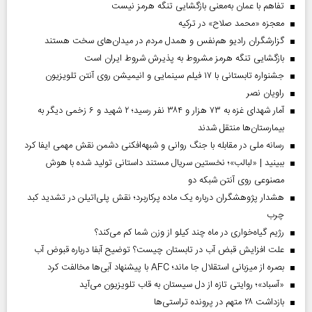
تفاهم با عمان به‌معنی بازگشایی تنگه هرمز نیست
معجزه «محمد صلاح» در ترکیه
گزارشگران رادیو هم‌نفس و همدل مردم در میدان‌های سخت هستند
بازگشایی تنگه هرمز مشروط به پذیرش شروط ایران است
جشنواره تابستانی با ۱۷ فیلم سینمایی و انیمیشن روی آنتن تلویزیون
راویان نصر
آمار شهدای غزه به ۷۳ هزار و ۳۸۴ نفر رسید؛ ۲ شهید و ۶ زخمی دیگر به
بیمارستان‌ها منتقل شدند
رسانه ملی در مقابله با جنگ روانی و شبهه‌افکنی دشمن نقش مهمی ایفا کرد
ببینید | «لبالب»؛ نخستین سریال مستند داستانی تولید شده با هوش
مصنوعی روی آنتن شبکه دو
هشدار پژوهشگران درباره یک ماده پرکاربرد؛ نقش پلی‌اتیلن در تشدید کبد
چرب
رژیم گیاه‌خواری در ماه چند کیلو از وزن شما کم می‌کند؟
علت افزایش قبض آب در تابستان چیست؟ توضیح آبفا درباره قبوض آب
بصره از میزبانی استقلال جا ماند؛ AFC با پیشنهاد آبی‌ها مخالفت کرد
«آسباد»؛ روایتی تازه از دل سیستان به قاب تلویزیون می‌آید
بازداشت ۲۸ متهم در پرونده تراستی‌ها