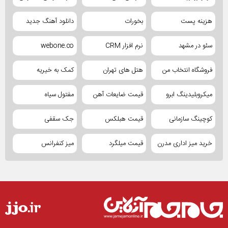
هزینه پست
بخورات
دانلود آهنگ جدید
سئو در مشهد
نرم افزار CRM
webone.co
فروشگاه انتخاب من
هتل های تهران
کمک به خیریه
میکروبلیدینگ ابرو
قیمت ضایعات آهن
مفتول سیاه
کوچینگ سازمانی
قیمت هبلکس
جک سقفی
خرید میز اداری مدرن
قیمت میلگرد
میز کنفرانس