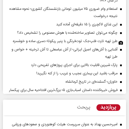
در سال ۲۰۲۶
استعلام وام ضروری ۷۵ میلیون تومانی بازنشستگان کشوری؛ نحوه مشاهده
نتیجه درخواست
این غذای لاکچری را ۱۵ دقیقه‌ای آماده کنید
چگونه می‌توان تصاویر ساخته‌شده با هوش مصنوعی را تشخیص داد؟
طرز تهیه تارت فلپ‌جک توت‌فرنگی با پنیر ریکوتا؛ دسری ساده و خوشمزه
آشنایی با آش‌های اصیل ایرانی؛ از آش عباسعلی تا آش ترخینه + خواص و
طرز تهیه
پارک شیرین قابلیت‌ بالایی برای اجرای پروژهای تفریحی دارد
مراقب باشید این بیماری عجیب و غریب را از کنه نگیرید!
خاوران؛ گمشده‌ای در تاریخ کرمانشاه
فروش خیره‌کننده داستان اسباب‌بازی ۵؛ بزرگ‌ترین افتتاحیه سال برای پیکسار
پربازدید
پربحث
امیرحسین بهداد به عنوان سرپرست هیئت کوهنوردی و صعودهای ورزشی