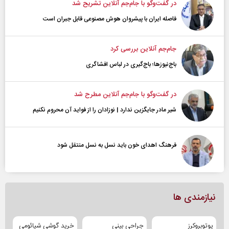
در گفت‌و‌گو با جام‌جم آنلاین تشریح شد
فاصله ایران با پیشرو‌ان هوش مصنوعی قابل جبران است
جام‌جم آنلاین بررسی کرد
باج‌نیوزها؛ باج‌گیری در لباس افشاگری
در گفت‌و‌گو با جام‌جم آنلاین مطرح شد
شیر مادر جایگزین ندارد | نوزادان را از فواید آن محروم نکنیم
فرهنگ اهدای خون باید نسل به نسل منتقل شود
نیازمندی ها
یوتوبروکرز
جراحی بینی
خرید گوشی شیائومی