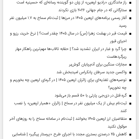
راز ماندگاری «رادیو اربعین» از زبان دو گوینده؛ رسانه‌ای که حسینیه است
ستارگانی که در جام جهانی ۲۰۲۶ بازی نکردند
آغاز رسمی برنامه‌های اربعین ۱۴۰۵ در مرز‌ها | ثبت‌نام سماح به ۱.۷ میلیون نفر
رسید
قیمت قبر در بهشت زهرا (س) در سال ۱۴۰۵ چقدر است؟ | نرخ خرید، رزرو و
احیای قبور
چرا گرد و غبار در ایران تشدید شد؟ | حقابه تالاب‌ها مهم‌ترین راهکار مهار
ریزگردهاست
مجازات سنگین برای آدم‌ربایان گوش‌بر
واکسن جدید سرطان پانکراس امیدبخش شد
توصیه‌های تغذیه‌ای برای زائران اربعین ۱۴۰۵ | در گرمای اربعین چه بخوریم و
چه نخوریم؟
گره قتل در دی‌جی پارتی با ۵۰ قسم باز می‌شود
ثبت‌نام بیش از یک میلیون نفر در سماح | زائران «همیار اربعین» را نصب
کنند
متقاضیان ارز اربعین ۱۴۰۵ بخوانند | ثبت‌نام در سامانه سماح را به روز‌های آخر
موکول نکنید
کاهش ۲۵ درصدی بستری مجدد با اجرای طرح «پرستار پیگیر» | شناسایی