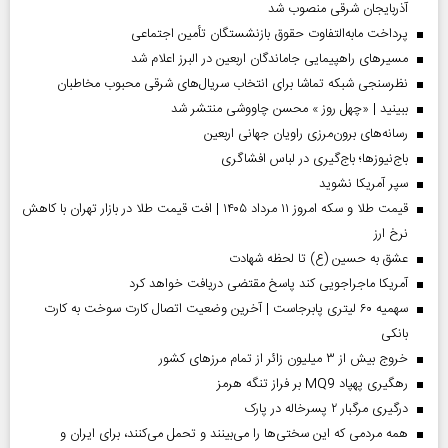
آذربایجان شرقی منصوب شد
پرداخت مابه‌التفاوت حقوق بازنشستگان تأمین اجتماعی
مسیر‌های راهپیمایی جاماندگان اربعین در البرز اعلام شد
نظرسنجی شبکه تماشا برای انتخاب سریال‌های شرقی محبوب مخاطبان
ببینید | «چهل روز » محسن چاووشی منتشر شد
رسانه‌های برون‌مرزی راویان جهانی اربعین
باج‌نیوزها؛ باج‌گیری در لباس افشاگری
سپر آمریکا نشوید
قیمت طلا و سکه امروز ۱۱ مرداد ۱۴۰۵ | افت قیمت طلا در بازار تهران با کاهش
نرخ ارز
عشق به حسین (ع) تا لحظه شهادت
آمریکا ماجراجویی کند پاسخ مقتضی دریافت خواهد کرد
سهمیه ۶۰ لیتری پابرجاست | آخرین وضعیت اتصال کارت سوخت به کارت
بانکی
خروج بیش از ۳ میلیون زائر از تمام مرز‌های کشور
رهگیری پهپاد MQ9 بر فراز تنگه هرمز
درگیری مرگبار ۲ پسرخاله در پارک
همه مردمی که این سختی‌ها را می‌بینند و تحمل می‌کنند، برای ایران و