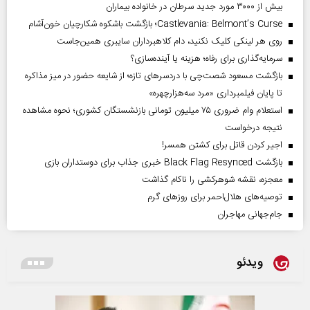
بیش از ۳۰۰۰ مورد جدید سرطان در خانواده بیماران
Castlevania: Belmont’s Curse؛ بازگشت باشکوه شکارچیان خون‌آشام
روی هر لینکی کلیک نکنید، دام کلاهبرداران سایبری همین‌جاست
سرمایه‌گذاری برای رفاه؛ هزینه یا آینده‌سازی؟
بازگشت مسعود شصت‌چی با دردسر‌های تازه؛ از شایعه حضور در میز مذاکره
تا پایان فیلمبرداری «مرد سه‌هزارچهره»
استعلام وام ضروری ۷۵ میلیون تومانی بازنشستگان کشوری؛ نحوه مشاهده
نتیجه درخواست
اجیر کردن قاتل برای کشتن همسر!
بازگشت Black Flag Resynced خبری جذاب برای دوستداران بازی
معجزه، نقشه شوهرکشی را ناکام گذاشت
توصیه‌های هلال‌احمر برای روز‌های گرم
جام‌جهانی مهاجران
ویدئو