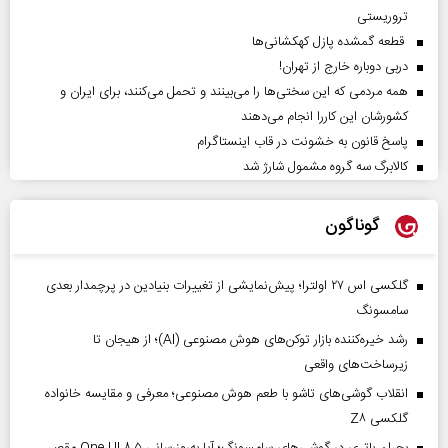
تروریستی
قطعه گمشده پازل کهکشانی‌ها
دربی دوباره خارج از تهران!
همه مردمی که این سختی‌ها را می‌بینند و تحمل می‌کنند، برای ایران و
کشورشان این کاررا انجام می‌دهند
پاسخ قانون به خشونت در قاب اینستاگرام
کالابرگ سه گروه مشمول شارژ شد
گوناگون
گلکسی اس ۲۷ اولترا؛ پیش‌نمایشی از تغییرات بنیادین در پرچمدار بعدی
سامسونگ
رشد خیره‌کننده بازار توکن‌های هوش مصنوعی (AI)؛ از هیجان تا
زیرساخت‌های واقعی
انقلاب گوشی‌های تاشو‌ با طعم هوش مصنوعی؛ معرفی و مقایسه خانواده
گلکسی Z۸
بحران باتری در گوشی‌های سامسونگ؛ آیا به‌روزرسانی One UI ۸.۵ مقصر