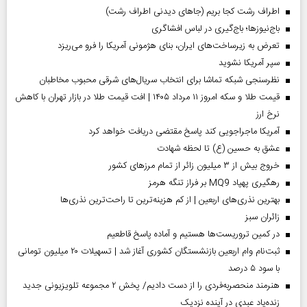
اطراف رشت کجا بریم (جاهای دیدنی اطراف رشت)
باج‌نیوزها؛ باج‌گیری در لباس افشاگری
تعرض به زیرساخت‌های ایران، بنای هژمونی آمریکا را فرو می‌ریزد
سپر آمریکا نشوید
نظرسنجی شبکه تماشا برای انتخاب سریال‌های شرقی محبوب مخاطبان
قیمت طلا و سکه امروز ۱۱ مرداد ۱۴۰۵ | افت قیمت طلا در بازار تهران با کاهش
نرخ ارز
آمریکا ماجراجویی کند پاسخ مقتضی دریافت خواهد کرد
عشق به حسین (ع) تا لحظه شهادت
خروج بیش از ۳ میلیون زائر از تمام مرز‌های کشور
رهگیری پهپاد MQ9 بر فراز تنگه هرمز
بهترین نذری‌های اربعین | از کم هزینه‌ترین تا راحت‌ترین نذری‌ها
‌زائران سبز
در کمین تروریست‌ها هستیم و آماده پاسخ قاطعیم
ثبت‌نام وام اربعین بازنشستگان کشوری آغاز شد | تسهیلات ۲۰ میلیون تومانی
با سود ۵ درصد
هنرمند منحصر‌به‌فردی را از دست دادیم/ پخش ۲ مجموعه تلویزیونی جدید
زنده‌یاد عبدی در آینده نزدیک