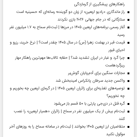
راهکارهای پیشگیری از گرمازدگی
راز ماندگاری «رادیو اربعین» از زبان دو گوینده؛ رسانه‌ای که حسینیه است
ستارگانی که در جام جهانی ۲۰۲۶ بازی نکردند
آغاز رسمی برنامه‌های اربعین ۱۴۰۵ در مرز‌ها | ثبت‌نام سماح به ۱.۷ میلیون نفر
رسید
قیمت قبر در بهشت زهرا (س) در سال ۱۴۰۵ چقدر است؟ | نرخ خرید، رزرو و
احیای قبور
چرا گرد و غبار در ایران تشدید شد؟ | حقابه تالاب‌ها مهم‌ترین راهکار مهار
ریزگردهاست
مجازات سنگین برای آدم‌ربایان گوش‌بر
واکسن جدید سرطان پانکراس امیدبخش شد
توصیه‌های تغذیه‌ای برای زائران اربعین ۱۴۰۵ | در گرمای اربعین چه بخوریم و
چه نخوریم؟
گره قتل در دی‌جی پارتی با ۵۰ قسم باز می‌شود
ثبت‌نام بیش از یک میلیون نفر در سماح | زائران «همیار اربعین» را نصب
کنند
متقاضیان ارز اربعین ۱۴۰۵ بخوانند | ثبت‌نام در سامانه سماح را به روز‌های آخر
موکول نکنید