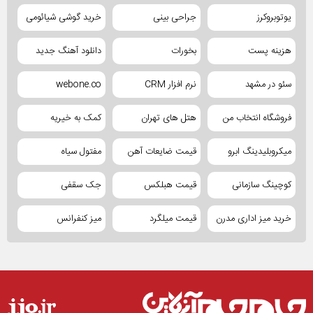
یوتوبروکرز
جراحی بینی
خرید گوشی شیائومی
هزینه پست
بخورات
دانلود آهنگ جدید
سئو در مشهد
نرم افزار CRM
webone.co
فروشگاه انتخاب من
هتل های تهران
کمک به خیریه
میکروبلیدینگ ابرو
قیمت ضایعات آهن
مفتول سیاه
کوچینگ سازمانی
قیمت هبلکس
جک سقفی
خرید میز اداری مدرن
قیمت میلگرد
میز کنفرانس