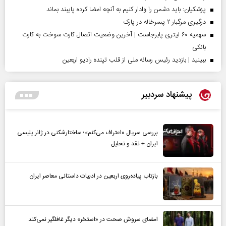
پزشکیان: باید دشمن را وادار کنیم به آنچه امضا کرده پایبند بماند
درگیری مرگبار ۲ پسرخاله در پارک
سهمیه ۶۰ لیتری پابرجاست | آخرین وضعیت اتصال کارت سوخت به کارت
بانکی
ببینید | بازدید رئیس رسانه ملی از قلب تپنده رادیو اربعین
پیشنهاد سردبیر
بررسی سریال «اعتراف می‌کنم»؛ ساختارشکنی در ژانر پلیسی
ایران + نقد و تحلیل
بازتاب پیاده‌روی اربعین در ادبیات داستانی معاصر ایران
امضای سروش صحت در «استخر» دیگر غافلگیر نمی‌کند