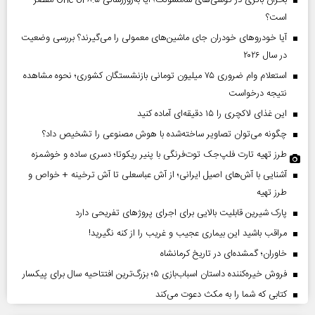
است؟
آیا خودروهای خودران جای ماشین‌های معمولی را می‌گیرند؟ بررسی وضعیت
در سال ۲۰۲۶
استعلام وام ضروری ۷۵ میلیون تومانی بازنشستگان کشوری؛ نحوه مشاهده
نتیجه درخواست
این غذای لاکچری را ۱۵ دقیقه‌ای آماده کنید
چگونه می‌توان تصاویر ساخته‌شده با هوش مصنوعی را تشخیص داد؟
طرز تهیه تارت فلپ‌جک توت‌فرنگی با پنیر ریکوتا؛ دسری ساده و خوشمزه
آشنایی با آش‌های اصیل ایرانی؛ از آش عباسعلی تا آش ترخینه + خواص و
طرز تهیه
پارک شیرین قابلیت‌ بالایی برای اجرای پروژهای تفریحی دارد
مراقب باشید این بیماری عجیب و غریب را از کنه نگیرید!
خاوران؛ گمشده‌ای در تاریخ کرمانشاه
فروش خیره‌کننده داستان اسباب‌بازی ۵؛ بزرگ‌ترین افتتاحیه سال برای پیکسار
کتابی که شما را به مکث دعوت می‌کند