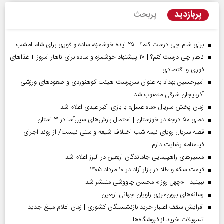
پربازدید
پربحث
برای شام چی درست کنم؟ | ۲۵ ایده خوشمزه، ساده و فوری برای شام امشب
ناهار چی درست کنم؟ | ۲۰ پیشنهاد خوشمزه و ساده برای ناهار امروز + غذاهای
فوری و اقتصادی
امیرحسین بهداد به عنوان سرپرست هیئت کوهنوردی و صعودهای ورزشی
آذربایجان شرقی منصوب شد
زمان پخش سریال «ماه عسل» با بازی اکبر عبدی اعلام شد
دمای ۵۰ درجه در خوزستان | احتمال بارش‌های سیل‌آسا در ۳ استان
قصه سریال رویای نیمه شب اختلاف شیعه و سنی نیست/ از روند اجرای
فیلمنامه رضایت دارم
مسیر‌های راهپیمایی جاماندگان اربعین در البرز اعلام شد
قیمت سکه و طلا در بازار آزاد در ۱۰ مرداد ۱۴۰۵
ببینید | «چهل روز » محسن چاووشی منتشر شد
رسانه‌های برون‌مرزی راویان جهانی اربعین
افزایش سقف اعتبار خرید بازنشستگان کشوری | زمان اعلام مبلغ جدید
تسهیلات خرید از فروشگاه‌ها