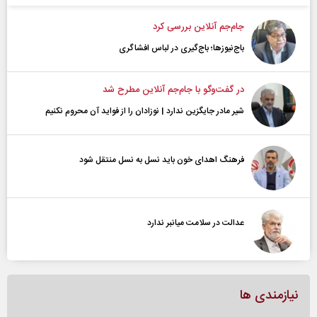
جام‌جم آنلاین بررسی کرد
باج‌نیوزها؛ باج‌گیری در لباس افشاگری
در گفت‌و‌گو با جام‌جم آنلاین مطرح شد
شیر مادر جایگزین ندارد | نوزادان را از فواید آن محروم نکنیم
فرهنگ اهدای خون باید نسل به نسل منتقل شود
عدالت در سلامت میانبر ندارد
نیازمندی ها