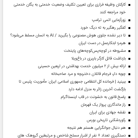
کارکنان وظیفه فراری برای تعیین تکلیف وضعیت خدمتی به یگان خدمتی
خود مراجعه کنند
زورآزمایی اتمی ترامپ
کفگیر رهگیر به ته دیگ خورد
تا دیر نشده جلوی هوش مصنوعی را بگیرید / AI به انسان مسلط می‌شود؟
هرمز؛ ابتکارعمل در دست ایران
مشروطه در کوچه‌پس‌کوچه‌های پایتخت
بازداشت قاتل کارگر باربری در باغ‌ویلا
ارائه بیش از ۲ میلیون خدمت بهداشتی در اربعین حسینی
چوبه دار، فرجام قاتلان دختربچه و مرد صاحبخانه
ببینید | فرمانده کل انتظامی جمهوری اسلامی ایران­: مأموریت پلیس تا
بازگشت آخرین زائر به منزل ادامه دارد
پاسخ قانون به خشونت در قاب اینستاگرام
راز ماندگاری پرواز یک قهرمان
نقشه جهادی برای ایران
رکوردشکنی تاریخی بورس
هم دنبال جوانگرایی هستم هم نتیجه
دستگیری تعداد ۸ نفر از اشرار مسلح شاخص و مرتبطین گروهک های