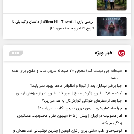
بررسی بازی Silent Hill: Townfall؛ از داستان و گیم‌پلی تا
تاریخ انتشار و سیستم مورد نیاز
اخبار ویژه
صبحانه چی درست کنم؟ معرفی ۳۰ صبحانه سریع، سالم و مقوی برای همه
سلیقه‌ها
چرا برخی بیماران بعد از کرونا و آنفلوآنزا ماه‌ها بهبود نمی‌یابند؟
ثبت‌نام ۲.۵ میلیون زائر در سماح | عبور ۱.۷ میلیون نفر از مرز‌های اربعین
چرا بعد از سفرهای طولانی گوارش‌تان به هم می‌ریزد؟
چرا ساختمان‌های ناایمن تهران تعیین تکلیف نمی‌شوند؟
آمار معلولیت در ایران | بیش از ۱۰.۵ میلیون نفر با محدودیت عملکردی
زندگی می‌کنند
توصیه‌های طب سنتی برای زائران اربعین | بهترین نوشیدنی ضد عطش و