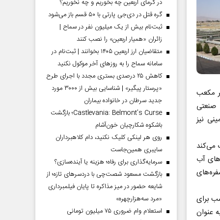
در گرمای اربعین چه بخوریم و چه نخوریم؟
گره قتل در دی‌جی پارتی با ۵۰ قسم باز می‌شود
ثبت‌نام بیش از یک میلیون نفر در سماح |
زائران «همیار اربعین» را نصب کنند
متقاضیان ارز اربعین ۱۴۰۵ بخوانند | ثبت‌نام در
سامانه سماح را به روز‌های آخر موکول نکنید
کاهش ۲۵ درصدی بستری مجدد با اجرای طرح
«پرستار پیگیر» | شناسایی بیش از ۳۰۰۰ مورد
با ارسال سالانه ۱۶ میلیون متر مکعب
جدید سرطان در خانواده بیماران
 صنعتی
Castlevania: Belmont’s Curse؛ بازگشت
ینی نیز
باشکوه شکارچیان خون‌آشام
روی هر لینکی کلیک نکنید، دام کلاهبرداران
 می‌کند
سایبری همین‌جاست
‌های آب
سرمایه‌گذاری برای رفاه؛ هزینه یا آینده‌سازی؟
ره‌های
بازگشت مسعود شصت‌چی با دردسر‌های تازه؛ از
شایعه حضور در میز مذاکره تا پایان فیلمبرداری
سب برای
«مرد سه‌هزارچهره»
استعلام وام ضروری ۷۵ میلیون تومانی
 عنوان