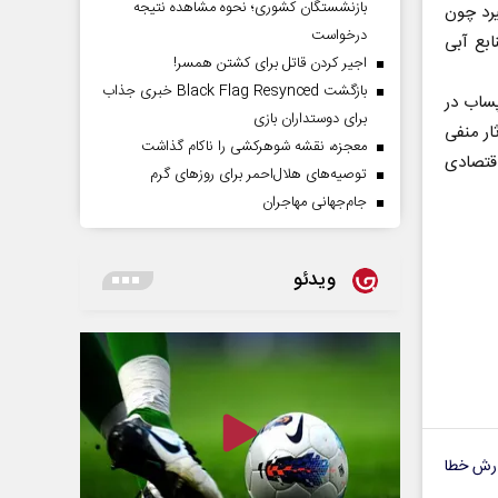
بازنشستگان کشوری؛ نحوه مشاهده نتیجه
یرد چون
درخواست
بع آبی
اجیر کردن قاتل برای کشتن همسر!
بازگشت Black Flag Resynced خبری جذاب
پساب در
برای دوستداران بازی
ار منفی
معجزه، نقشه شوهرکشی را ناکام گذاشت
قتصادی
توصیه‌های هلال‌احمر برای روز‌های گرم
جام‌جهانی مهاجران
ویدئو
رش خطا