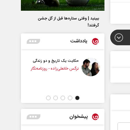
ببینید | وقتی ستاره‌ها قبل از گل جشن
گرفتند!
یادداشت
حکایت یک تاریخ و دو زندگی
چرایی عقب‌نشینی ترا
نرگس خانعلی‌زاده - روزنامه‌نگار
دکتر یدالله جوانی - تحلیلگر مسائل 
پیشخوان