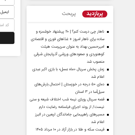
پربازدید
پربحث
ناهار چی درست کنم؟ | ۲۰ پیشنهاد خوشمزه و
ساده برای ناهار امروز + غذاهای فوری و اقتصادی
امیرحسین بهداد به عنوان سرپرست هیئت
کوهنوردی و صعودهای ورزشی آذربایجان شرقی
منصوب شد
زمان پخش سریال «ماه عسل» با بازی اکبر عبدی
اعلام شد
مردادماه
صفحات نخست روزنامه ها‌ی‌سه‌شنبه ۶ مردادماه
صفحات
دمای ۵۰ درجه در خوزستان | احتمال بارش‌های
سیل‌آسا در ۳ استان
قصه سریال رویای نیمه شب اختلاف شیعه و سنی
نیست/ از روند اجرای فیلمنامه رضایت دارم
مسیر‌های راهپیمایی جاماندگان اربعین در البرز
اعلام شد
قیمت سکه و طلا در بازار آزاد در ۱۰ مرداد ۱۴۰۵