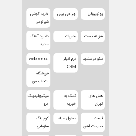
یوتوبروکرز
جراحی بینی
خرید گوشی
شیائومی
هزینه پست
بخورات
دانلود آهنگ
جدید
سئو در مشهد
نرم افزار
webone.co
CRM
فروشگاه
انتخاب من
هتل های
کمک به
میکروبلیدینگ
تهران
خیریه
ابرو
قیمت
مفتول سیاه
کوچینگ
ضایعات آهن
سازمانی