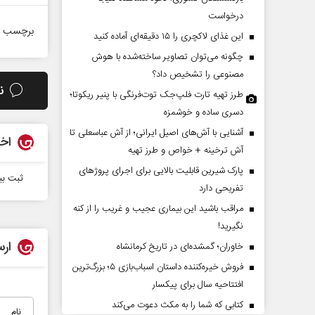
درخواست
برچسب ه
این غذای لاکچری را ۱۵ دقیقه‌ای آماده کنید
چگونه می‌توان تصاویر ساخته‌شده با هوش
مصنوعی را تشخیص داد؟
ن
طرز تهیه تارت فلپ‌جک توت‌فرنگی با پنیر ریکوتا؛
دسری ساده و خوشمزه
آشنایی با آش‌های اصیل ایرانی؛ از آش عباسعلی تا
اخب
پشت‌پرده تهدیدات کوتاه‏‌مدت و
اربعین نماد مق
آش ترخینه + خواص و طرز تهیه
ادعا‌های خلاف واقع آمریکا
استکبار‌
پارک شیرین قابلیت‌ بالایی برای اجرای پروژهای
ثبت بیش از 172 هزار تماس با مركز ار
تفریحی دارد
باس سلیمی‌نمین - تحلیلگر مسائل سیاسی
رحمت‌الله نوروزی - عضو کم
مراقب باشید این بیماری عجیب و غریب را از کنه
مجلس
نگیرید!
ارس
خاوران؛ گمشده‌ای در تاریخ کرمانشاه
فروش خیره‌کننده داستان اسباب‌بازی ۵؛ بزرگ‌ترین
افتتاحیه سال برای پیکسار
کتابی که شما را به مکث دعوت می‌کند