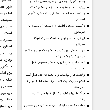
حداکثر 
پلیس درباره بی‌توجهی و تغییر مسیر ناگهانی
ببینید | وقتی ستاره‌ها قبل از گل جشن گرفتند!
اما در ح
پرداخت مابه‌التفاوت حقوق بازنشستگان تأمین
اجتماعی
بازگشت مسعود اطیابی با «نسخهٔ آزمایشی» به
حال بهر
تلویزیون
است.
ابراهیم حاتمی کیا با خاکستر سبز در شبکه
مدیرعا
نمایش
مرد عنکبوتی: روز تازه با فروش ۵۰۰ میلیون دلاری
پساب به
در آمریکا رکوردشکنی کرد
ویان، عل
فاصله ایران با پیشرو‌ان هوش مصنوعی قابل
جلوگیری 
جبران است
وی ادامه
واقعیت‌ها را بپذیرید و به تعهدات خود عمل کنید
بلکه با 
اعلام جزئیات ثبت ادعا، تهیه نقشه UTM و ارائه
سطحی و 
مادر سند
زیرزمینی
جنگ با ایران شاید یکی از اشتباه‌های تاریخی
بختیاری‌
باشد
عملیات گسترده ارتش یمن علیه نیروهای سعودی
بهینه‌س