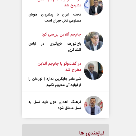
تشریح شد
فاصله ایران با پیشرو‌ان هوش
مصنوعی قابل جبران است
جام‌جم آنلاین بررسی کرد
باج‌نیوزها؛ باج‌گیری در لباس
افشاگری
در گفت‌و‌گو با جام‌جم آنلاین
مطرح شد
شیر مادر جایگزین ندارد | نوزادان را
از فواید آن محروم نکنیم
فرهنگ اهدای خون باید نسل به
نسل منتقل شود
نیازمندی ها