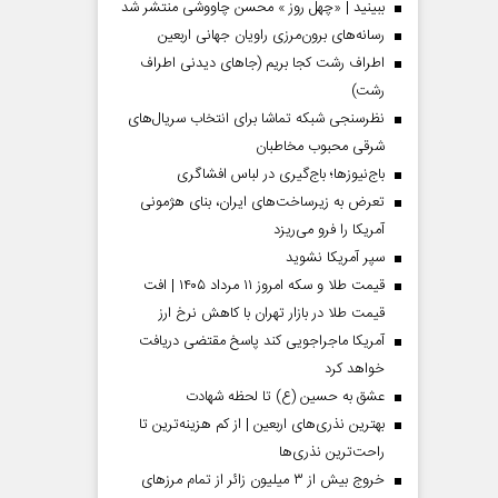
ببینید | «چهل روز » محسن چاووشی منتشر شد
رسانه‌های برون‌مرزی راویان جهانی اربعین
اطراف رشت کجا بریم (جاهای دیدنی اطراف
رشت)
نظرسنجی شبکه تماشا برای انتخاب سریال‌های
شرقی محبوب مخاطبان
باج‌نیوزها؛ باج‌گیری در لباس افشاگری
تعرض به زیرساخت‌های ایران، بنای هژمونی
آمریکا را فرو می‌ریزد
سپر آمریکا نشوید
قیمت طلا و سکه امروز ۱۱ مرداد ۱۴۰۵ | افت
قیمت طلا در بازار تهران با کاهش نرخ ارز
آمریکا ماجراجویی کند پاسخ مقتضی دریافت
خواهد کرد
عشق به حسین (ع) تا لحظه شهادت
بهترین نذری‌های اربعین | از کم هزینه‌ترین تا
راحت‌ترین نذری‌ها
خروج بیش از ۳ میلیون زائر از تمام مرز‌های