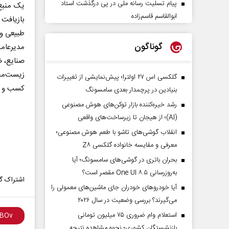
پیام تسلیت رسانه ملی در پی درگذشت استاد
یک منبع 
ابوالقاسم قاسم‌زاده
بازیافت
طبیعی و 
گوناگون
مدیرعامل
صنایع، ض
زیست‌مح
گلکسی اس ۲۷ اولترا؛ پیش‌نمایشی از تغییرات
کسب و کا
بنیادین در پرچمدار بعدی سامسونگ
رشد خیره‌کننده بازار توکن‌های هوش مصنوعی
(AI)؛ از هیجان تا زیرساخت‌های واقعی
انقلاب گوشی‌های تاشو‌ با طعم هوش مصنوعی؛
معرفی و مقایسه خانواده گلکسی Z۸
بحران باتری در گوشی‌های سامسونگ؛ آیا
به‌روزرسانی One UI ۸.۵ مقصر است؟
اشتراک گذ
آیا خودروهای خودران جای ماشین‌های معمولی را
می‌گیرند؟ بررسی وضعیت در سال ۲۰۲۶
استعلام وام ضروری ۷۵ میلیون تومانی
بازنشستگان کشوری؛ نحوه مشاهده نتیجه