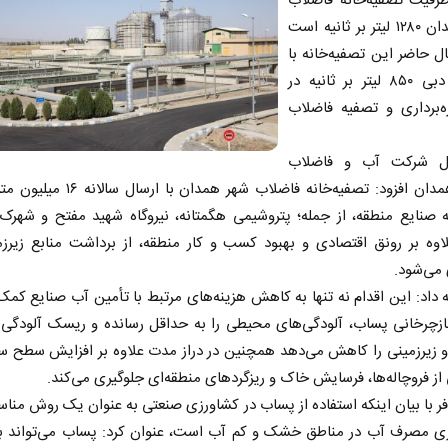
ظرفیت تصفیه‌خانه فاضلاب
شهر همدان ۱۲۸۰ لیتر بر ثانیه است
ال حاضر این تصفیه‌خانه با
متوسط دبی ۸۵۰ لیتر بر ثانیه در
ه‌برداری و تصفیه فاضلاب
مل شرکت آب و فاضلاب
استان همدان افزود: تصفیه‌خانه فاضلاب شهر همدان 
 صنایع منطقه، از جمله؛ پتروشیمی هگمتانه، نیروگاه شهید مفتح و شهرک
اوه بر رونق اقتصادی و بهبود کسب و کار منطقه، از برداشت منابع زیرزم
می‌شود.
 داد: این اقدام نه تنها به کاهش هزینه‌های مرتبط با تأمین آب صنایع کمک
بازچرخانی پساب، آلودگی‌های محیطی را به حداقل رسانده و ریسک آلودگی
زیرزمینی را کاهش می‌دهد همچنین در دراز مدت علاوه بر افزایش سطح سف
 از فروچاله‌ها، فرسایش خاک و ریزگردهای منطقه‌ای جلوگیری می‌کند.
فر با بیان اینکه استفاده از پساب در کشاورزی صنعتی به عنوان یک روش منا
ازی مصرف آب در مناطق خشک و کم آب است، عنوان کرد: پساب می‌تواند به