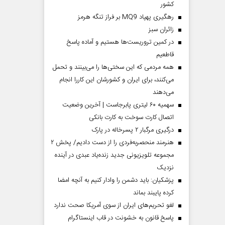
کشور
رهگیری پهپاد MQ9 بر فراز تنگه هرمز
‌زائران سبز
در کمین تروریست‌ها هستیم و آماده پاسخ
قاطعیم
همه مردمی که این سختی‌ها را می‌بینند و تحمل
می‌کنند، برای ایران و کشورشان این کاررا انجام
می‌دهند
سهمیه ۶۰ لیتری پابرجاست | آخرین وضعیت
اتصال کارت سوخت به کارت بانکی
درگیری مرگبار ۲ پسرخاله در پارک
هنرمند منحصر‌به‌فردی را از دست دادیم/ پخش ۲
مجموعه تلویزیونی جدید زنده‌یاد عبدی در آینده
نزدیک
پزشکیان: باید دشمن را وادار کنیم به آنچه امضا
کرده پایبند بماند
لغو تحریم‌های ایران از سوی آمریکا صحت ندارد
پاسخ قانون به خشونت در قاب اینستاگرام