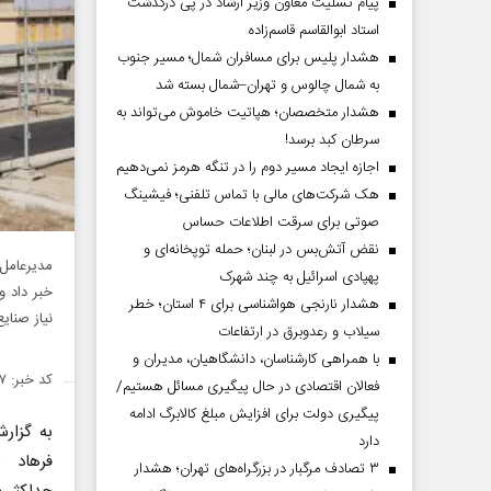
پیام تسلیت معاون وزیر ارشاد در پی درگذشت
استاد ابوالقاسم قاسم‌زاده
هشدار پلیس برای مسافران شمال؛ مسیر جنوب
به شمال چالوس و تهران–شمال بسته شد
هشدار متخصصان؛ هپاتیت خاموش می‌تواند به
سرطان کبد برسد!
اجازه ایجاد مسیر دوم را در تنگه هرمز نمی‌دهیم
هک شرکت‌های مالی با تماس تلفنی؛ فیشینگ
صوتی برای سرقت اطلاعات حساس
نقض آتش‌بس در لبنان؛ حمله توپخانه‌ای و
پهپادی اسرائیل به چند شهرک
خبر داد 
هشدار نارنجی هواشناسی برای ۴ استان؛ خطر
نیاز صنایع
سیلاب و رعدوبرق در ارتفاعات
با همراهی کارشناسان، دانشگاهیان، مدیران و
کد خبر: ۱۴۷۳۷۹۷
فعالان اقتصادی در حال پیگیری مسائل هستیم/
پیگیری دولت برای افزایش مبلغ کالابرگ ادامه
به گزار
دارد
فرهاد ب
۳ تصادف مرگبار در بزرگراه‌های تهران؛ هشدار