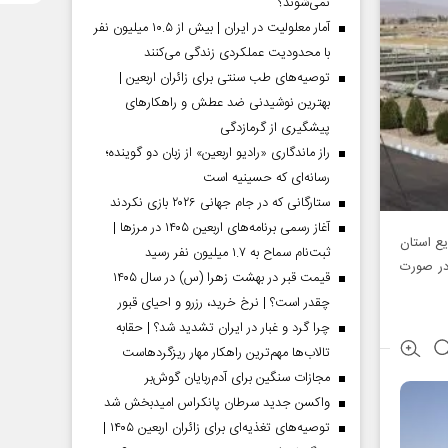
نمی‌شوند؟
آمار معلولیت در ایران | بیش از ۱۰.۵ میلیون نفر
با محدودیت عملکردی زندگی می‌کنند
توصیه‌های طب سنتی برای زائران اربعین |
بهترین نوشیدنی ضد عطش و راهکارهای
پیشگیری از گرمازدگی
راز ماندگاری «رادیو اربعین» از زبان دو گوینده؛
رسانه‌ای که حسینیه است
ستارگانی که در جام جهانی ۲۰۲۶ بازی نکردند
آغاز رسمی برنامه‌های اربعین ۱۴۰۵ در مرز‌ها |
 پساب به صنایع استان
ثبت‌نام سماح به ۱.۷ میلیون نفر رسید
در صورت
قیمت قبر در بهشت زهرا (س) در سال ۱۴۰۵
چقدر است؟ | نرخ خرید، رزرو و احیای قبور
چرا گرد و غبار در ایران تشدید شد؟ | حقابه
تالاب‌ها مهم‌ترین راهکار مهار ریزگردهاست
مجازات سنگین برای آدم‌ربایان گوش‌بر
واکسن جدید سرطان پانکراس امیدبخش شد
توصیه‌های تغذیه‌ای برای زائران اربعین ۱۴۰۵ |