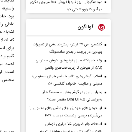
نمایندگا
مرد عنکبوتی: روز تازه با فروش ۵۰۰ میلیون دلاری
راستینه 
در آمریکا رکوردشکنی کرد
بود، خاط
غلطی را 
گوناگون
اشتباه ه
که اصلا
گلکسی اس ۲۷ اولترا؛ پیش‌نمایشی از تغییرات
برای انس
بنیادین در پرچمدار بعدی سامسونگ
کنیم و د
رشد خیره‌کننده بازار توکن‌های هوش مصنوعی
احمد مید
(AI)؛ از هیجان تا زیرساخت‌های واقعی
است. او
انقلاب گوشی‌های تاشو‌ با طعم هوش مصنوعی؛
مجلس بو
معرفی و مقایسه خانواده گلکسی Z۸
بحران باتری در گوشی‌های سامسونگ؛ آیا
به‌روزرسانی One UI ۸.۵ مقصر است؟
آیا خودروهای خودران جای ماشین‌های معمولی را
می‌گیرند؟ بررسی وضعیت در سال ۲۰۲۶
استعلام وام ضروری ۷۵ میلیون تومانی
بازنشستگان کشوری؛ نحوه مشاهده نتیجه