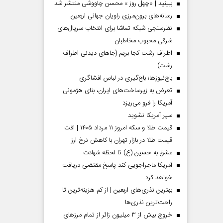
ببینید | «چهل روز » محسن چاووشی منتشر شد
رسانه‌های برون‌مرزی راویان جهانی اربعین
نظرسنجی شبکه تماشا برای انتخاب سریال‌های
شرقی محبوب مخاطبان
اطراف رشت کجا بریم (جاهای دیدنی اطراف
رشت)
باج‌نیوزها؛ باج‌گیری در لباس افشاگری
تعرض به زیرساخت‌های ایران، بنای هژمونی
آمریکا را فرو می‌ریزد
سپر آمریکا نشوید
قیمت طلا و سکه امروز ۱۱ مرداد ۱۴۰۵ | افت
قیمت طلا در بازار تهران با کاهش نرخ ارز
عشق به حسین (ع) تا لحظه شهادت
آمریکا ماجراجویی کند پاسخ مقتضی دریافت
خواهد کرد
بهترین نذری‌های اربعین | از کم هزینه‌ترین تا
راحت‌ترین نذری‌ها
خروج بیش از ۳ میلیون زائر از تمام مرز‌های