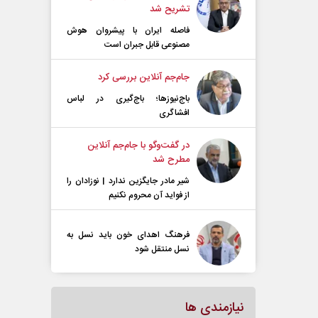
تشریح شد
فاصله ایران با پیشرو‌ان هوش
مصنوعی قابل جبران است
جام‌جم آنلاین بررسی کرد
باج‌نیوزها؛ باج‌گیری در لباس
افشاگری
در گفت‌و‌گو با جام‌جم آنلاین
مطرح شد
شیر مادر جایگزین ندارد | نوزادان را
از فواید آن محروم نکنیم
فرهنگ اهدای خون باید نسل به
نسل منتقل شود
نیازمندی ها