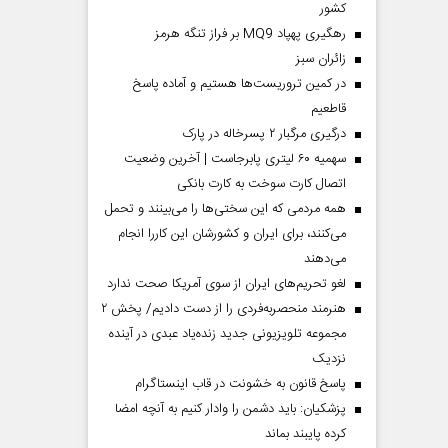
کشور
رهگیری پهپاد MQ9 بر فراز تنگه هرمز
‌زائران سبز
در کمین تروریست‌ها هستیم و آماده پاسخ
قاطعیم
درگیری مرگبار ۲ پسرخاله در پارک
سهمیه ۶۰ لیتری پابرجاست | آخرین وضعیت
اتصال کارت سوخت به کارت بانکی
همه مردمی که این سختی‌ها را می‌بینند و تحمل
می‌کنند، برای ایران و کشورشان این کاررا انجام
می‌دهند
لغو تحریم‌های ایران از سوی آمریکا صحت ندارد
هنرمند منحصر‌به‌فردی را از دست دادیم/ پخش ۲
مجموعه تلویزیونی جدید زنده‌یاد عبدی در آینده
نزدیک
پاسخ قانون به خشونت در قاب اینستاگرام
پزشکیان: باید دشمن را وادار کنیم به آنچه امضا
کرده پایبند بماند