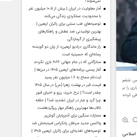
نمی‌شوند؟
آمار معلولیت در ایران | بیش از ۱۰.۵ میلیون نفر
با محدودیت عملکردی زندگی می‌کنند
توصیه‌های طب سنتی برای زائران اربعین |
بهترین نوشیدنی ضد عطش و راهکارهای
پیشگیری از گرمازدگی
راز ماندگاری «رادیو اربعین» از زبان دو گوینده؛
رسانه‌ای که حسینیه است
ستارگانی که در جام جهانی ۲۰۲۶ بازی نکردند
آغاز رسمی برنامه‌های اربعین ۱۴۰۵ در مرز‌ها |
ثبت‌نام سماح به ۱.۷ میلیون نفر رسید
جلس ششم
قیمت قبر در بهشت زهرا (س) در سال ۱۴۰۵
ری را بر
چقدر است؟ | نرخ خرید، رزرو و احیای قبور
ی کردند
چرا گرد و غبار در ایران تشدید شد؟ | حقابه
تالاب‌ها مهم‌ترین راهکار مهار ریزگردهاست
مجازات سنگین برای آدم‌ربایان گوش‌بر
واکسن جدید سرطان پانکراس امیدبخش شد
توصیه‌های تغذیه‌ای برای زائران اربعین ۱۴۰۵ |
اسلامی