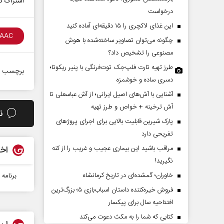
اشتراک گذ
درخواست
این غذای لاکچری را ۱۵ دقیقه‌ای آماده کنید
چگونه می‌توان تصاویر ساخته‌شده با هوش
مصنوعی را تشخیص داد؟
طرز تهیه تارت فلپ‌جک توت‌فرنگی با پنیر ریکوتا؛
برچسب ه
دسری ساده و خوشمزه
آشنایی با آش‌های اصیل ایرانی؛ از آش عباسعلی تا
دات کوتاه‏‌مدت و
اربعین نماد مقاومت در برابر
آش ترخینه + خواص و طرز تهیه
ن
اقع آمریکا
استکبار‌
پارک شیرین قابلیت‌ بالایی برای اجرای پروژهای
تفریحی دارد
 مسائل سیاسی
رحمت‌الله نوروزی - عضو کمیسیون اجتماعی
دکتر
مراقب باشید این بیماری عجیب و غریب را از کنه
اخب
مجلس
تهران
نگیرید!
خاوران؛ گمشده‌ای در تاریخ کرمانشاه
برنامه
فروش خیره‌کننده داستان اسباب‌بازی ۵؛ بزرگ‌ترین
افتتاحیه سال برای پیکسار
کتابی که شما را به مکث دعوت می‌کند