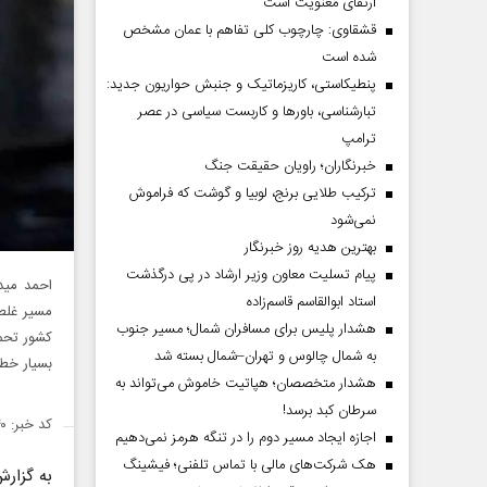
ارتقای معنویت است
قشقاوی: چارچوب کلی تفاهم با عمان مشخص
شده است
پنطیکاستی، کاریزماتیک و جنبش حواریون جدید:
تبارشناسی، باور‌ها و کاربست سیاسی در عصر
ترامپ
خبرنگاران؛ راویان حقیقت جنگ
ترکیب طلایی برنج، لوبیا و گوشت که فراموش
نمی‌شود
بهترین هدیه روز خبرنگار
پیام تسلیت معاون وزیر ارشاد در پی درگذشت
احمد مید
استاد ابوالقاسم قاسم‌زاده
مسیر غلطی
هشدار پلیس برای مسافران شمال؛ مسیر جنوب
کشور تحم
به شمال چالوس و تهران–شمال بسته شد
بسیار خطر
هشدار متخصصان؛ هپاتیت خاموش می‌تواند به
سرطان کبد برسد!
کد خبر: ۱۴۶۹۰۴۰
اجازه ایجاد مسیر دوم را در تنگه هرمز نمی‌دهیم
هک شرکت‌های مالی با تماس تلفنی؛ فیشینگ
به گزار