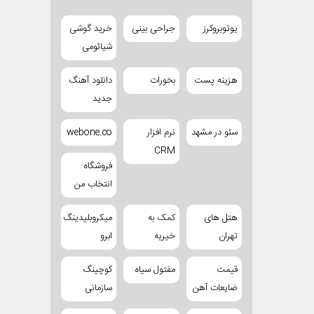
یوتوبروکرز
جراحی بینی
خرید گوشی
شیائومی
هزینه پست
بخورات
دانلود آهنگ
جدید
سئو در مشهد
نرم افزار
webone.co
CRM
فروشگاه
انتخاب من
هتل های
کمک به
میکروبلیدینگ
تهران
خیریه
ابرو
قیمت
مفتول سیاه
کوچینگ
ضایعات آهن
سازمانی