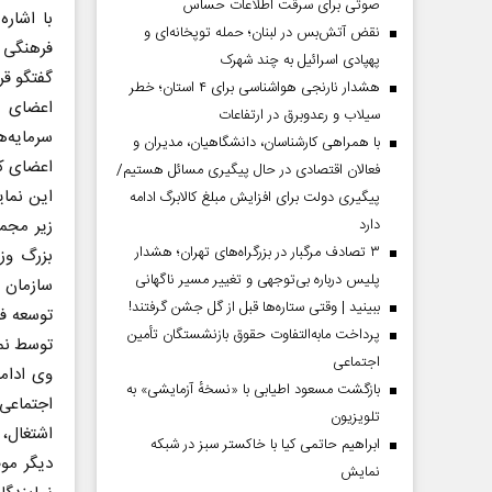
صوتی برای سرقت اطلاعات حساس
با اشار
نقض آتش‌بس در لبنان؛ حمله توپخانه‌ای و
فرهنگی 
پهپادی اسرائیل به چند شهرک
گفتگو قر
هشدار نارنجی هواشناسی برای ۴ استان؛ خطر
اعضای ت
سیلاب و رعدوبرق در ارتفاعات
سرمایه‌
با همراهی کارشناسان، دانشگاهیان، مدیران و
اعضای ک
فعالان اقتصادی در حال پیگیری مسائل هستیم/
این نما
پیگیری دولت برای افزایش مبلغ کالابرگ ادامه
دارد
زیر مجم
۳ تصادف مرگبار در بزرگراه‌های تهران؛ هشدار
بزرگ وز
پلیس درباره بی‌توجهی و تغییر مسیر ناگهانی
سازمان ب
ببینید | وقتی ستاره‌ها قبل از گل جشن گرفتند!
توسعه ف
پرداخت مابه‌التفاوت حقوق بازنشستگان تأمین
توسط نما
اجتماعی
وی ادام
بازگشت مسعود اطیابی با «نسخهٔ آزمایشی» به
اجتماعی
تلویزیون
اشتغال، 
ابراهیم حاتمی کیا با خاکستر سبز در شبکه
دیگر مو
نمایش