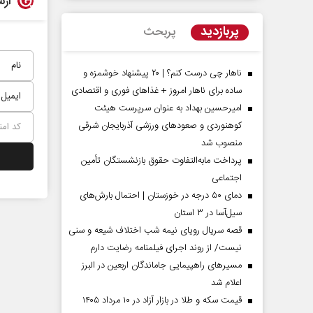
ارس
پربازدید
پربحث
ناهار چی درست کنم؟ | ۲۰ پیشنهاد خوشمزه و
ساده برای ناهار امروز + غذاهای فوری و اقتصادی
امیرحسین بهداد به عنوان سرپرست هیئت
کوهنوردی و صعودهای ورزشی آذربایجان شرقی
منصوب شد
پرداخت مابه‌التفاوت حقوق بازنشستگان تأمین
اجتماعی
مردادماه
صفحات نخست روزنامه ها‌ی‌سه‌شنبه ۶ مردادماه
صفحات
دمای ۵۰ درجه در خوزستان | احتمال بارش‌های
سیل‌آسا در ۳ استان
قصه سریال رویای نیمه شب اختلاف شیعه و سنی
نیست/ از روند اجرای فیلمنامه رضایت دارم
مسیر‌های راهپیمایی جاماندگان اربعین در البرز
اعلام شد
قیمت سکه و طلا در بازار آزاد در ۱۰ مرداد ۱۴۰۵