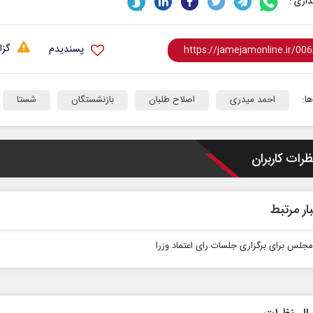
اری :
گزا
پسندیدم
ا:
احمد میدری
اصلاح طلبان
بازنشستگان
شستا
همه مدافع حرم هستیم
حکایت یک تاریخ و د
ظرات کاربران
نرگس خانعلی‌زاده - رو
 حکیمه سقای بی‌ریا - استادیار دانشگاه
ار مرتبط
 مجلس برای برگزاری جلسات رای اعتماد وزرا