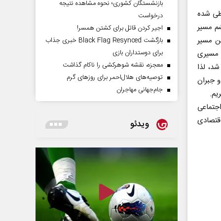
بازنشستگان کشوری؛ نحوه مشاهده نتیجه
 طی شده
درخواست
شم مسیر
اجیر کردن قاتل برای کشتن همسر!
ین مسیر
بازگشت Black Flag Resynced خبری جذاب
برای دوستداران بازی
؛ مسیری
معجزه، نقشه شوهرکشی را ناکام گذاشت
د، لذا
توصیه‌های هلال‌احمر برای روز‌های گرم
و جبران
جام‌جهانی مهاجران
یم.
اجتماعی
قتصادی
ویدئو