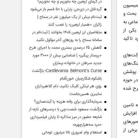
در گرمای اربعین چه بخوریم و چه نخوریم؟
میسیون
گره قتل در دی‌جی پارتی با ۵۰ قسم باز می‌شود
 بحث و
ثبت‌نام بیش از یک میلیون نفر در سماح |
ماعی به
زائران «همیار اربعین» را نصب کنند
یکی از
متقاضیان ارز اربعین ۱۴۰۵ بخوانند | ثبت‌نام در
 تاکید
سامانه سماح را به روز‌های آخر موکول نکنید
کاهش ۲۵ درصدی بستری مجدد با اجرای طرح
کت‌های
«پرستار پیگیر» | شناسایی بیش از ۳۰۰۰ مورد
جدید سرطان در خانواده بیماران
نگ‌های
Castlevania: Belmont’s Curse؛ بازگشت
ت پوشش
باشکوه شکارچیان خون‌آشام
در حوزه
روی هر لینکی کلیک نکنید، دام کلاهبرداران
رح شده
سایبری همین‌جاست
سرمایه‌گذاری برای رفاه؛ هزینه یا آینده‌سازی؟
 تامین
بازگشت مسعود شصت‌چی با دردسر‌های تازه؛ از
افزایش
شایعه حضور در میز مذاکره تا پایان فیلمبرداری
محورهای
«مرد سه‌هزارچهره»
رخی از
استعلام وام ضروری ۷۵ میلیون تومانی