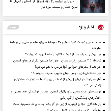
بررسی بازی Silent Hill: Townfall؛ از داستان و گیم‌پلی تا
تاریخ انتشار و سیستم مورد نیاز
اخبار ویژه
صبحانه چی درست کنم؟ معرفی ۳۰ صبحانه سریع، سالم و مقوی برای همه
سلیقه‌ها
چرا برخی بیماران بعد از کرونا و آنفلوآنزا ماه‌ها بهبود نمی‌یابند؟
ثبت‌نام ۲.۵ میلیون زائر در سماح | عبور ۱.۷ میلیون نفر از مرز‌های اربعین
چرا بعد از سفرهای طولانی گوارش‌تان به هم می‌ریزد؟
چرا ساختمان‌های ناایمن تهران تعیین تکلیف نمی‌شوند؟
آمار معلولیت در ایران | بیش از ۱۰.۵ میلیون نفر با محدودیت عملکردی
زندگی می‌کنند
توصیه‌های طب سنتی برای زائران اربعین | بهترین نوشیدنی ضد عطش و
راهکارهای پیشگیری از گرمازدگی
راز ماندگاری «رادیو اربعین» از زبان دو گوینده؛ رسانه‌ای که حسینیه است
ستارگانی که در جام جهانی ۲۰۲۶ بازی نکردند