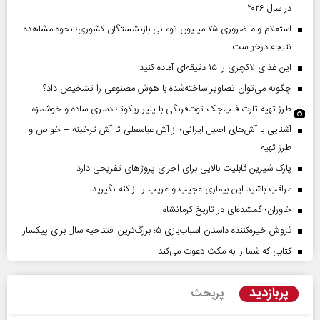
در سال ۲۰۲۶
استعلام وام ضروری ۷۵ میلیون تومانی بازنشستگان کشوری؛ نحوه مشاهده
نتیجه درخواست
این غذای لاکچری را ۱۵ دقیقه‌ای آماده کنید
چگونه می‌توان تصاویر ساخته‌شده با هوش مصنوعی را تشخیص داد؟
طرز تهیه تارت فلپ‌جک توت‌فرنگی با پنیر ریکوتا؛ دسری ساده و خوشمزه
آشنایی با آش‌های اصیل ایرانی؛ از آش عباسعلی تا آش ترخینه + خواص و
طرز تهیه
پارک شیرین قابلیت‌ بالایی برای اجرای پروژهای تفریحی دارد
مراقب باشید این بیماری عجیب و غریب را از کنه نگیرید!
خاوران؛ گمشده‌ای در تاریخ کرمانشاه
فروش خیره‌کننده داستان اسباب‌بازی ۵؛ بزرگ‌ترین افتتاحیه سال برای پیکسار
کتابی که شما را به مکث دعوت می‌کند
پربازدید
پربحث