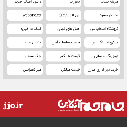
هزینه پست
بخورات
دانلود آهنگ جدید
سئو در مشهد
نرم افزار CRM
webone.co
فروشگاه انتخاب من
هتل های تهران
کمک به خیریه
میکروبلیدینگ ابرو
قیمت ضایعات آهن
مفتول سیاه
کوچینگ سازمانی
قیمت هبلکس
جک سقفی
خرید میز اداری مدرن
قیمت میلگرد
میز کنفرانس