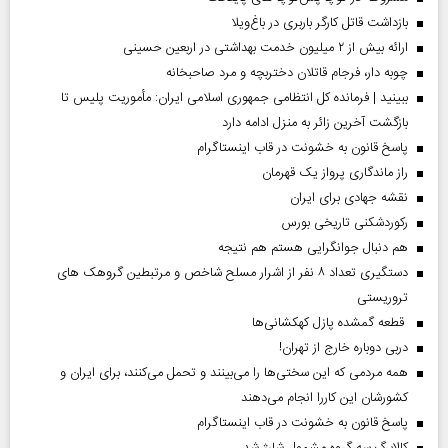
بازداشت قاتل کارگر باربری در باغ‌ویلا
ارائه بیش از ۲ میلیون خدمت بهداشتی در اربعین حسینی
چوبه دار، فرجام قاتلان دختربچه و مرد صاحبخانه
ببینید | فرمانده کل انتظامی جمهوری اسلامی ایران­: مأموریت پلیس تا
بازگشت آخرین زائر به منزل ادامه دارد
پاسخ قانون به خشونت در قاب اینستاگرام
راز ماندگاری پرواز یک قهرمان
نقشه جهادی برای ایران
رکوردشکنی تاریخی بورس
هم دنبال جوانگرایی هستم هم نتیجه
دستگیری تعداد ۸ نفر از اشرار مسلح شاخص و مرتبطین گروهک های
تروریستی
قطعه گمشده پازل کهکشانی‌ها
دربی دوباره خارج از تهران!
همه مردمی که این سختی‌ها را می‌بینند و تحمل می‌کنند، برای ایران و
کشورشان این کاررا انجام می‌دهند
پاسخ قانون به خشونت در قاب اینستاگرام
کالابرگ سه گروه مشمول شارژ شد