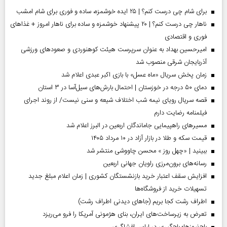
برای شام چی درست کنم؟ | ۲۵ ایده خوشمزه، ساده و فوری برای شام امشب
ناهار چی درست کنم؟ | ۲۰ پیشنهاد خوشمزه و ساده برای ناهار امروز + غذاهای
فوری و اقتصادی
امیرحسین بهداد به عنوان سرپرست هیئت کوهنوردی و صعودهای ورزشی
آذربایجان شرقی منصوب شد
زمان پخش سریال «ماه عسل» با بازی اکبر عبدی اعلام شد
دمای ۵۰ درجه در خوزستان | احتمال بارش‌های سیل‌آسا در ۳ استان
قصه سریال رویای نیمه شب اختلاف شیعه و سنی نیست/ از روند اجرای
فیلمنامه رضایت دارم
مسیر‌های راهپیمایی جاماندگان اربعین در البرز اعلام شد
قیمت سکه و طلا در بازار آزاد در ۱۰ مرداد ۱۴۰۵
ببینید | «چهل روز » محسن چاووشی منتشر شد
رسانه‌های برون‌مرزی راویان جهانی اربعین
افزایش سقف اعتبار خرید بازنشستگان کشوری | زمان اعلام مبلغ جدید
تسهیلات خرید از فروشگاه‌ها
اطراف رشت کجا بریم (جاهای دیدنی اطراف رشت)
تعرض به زیرساخت‌های ایران، بنای هژمونی آمریکا را فرو می‌ریزد
باج‌نیوزها؛ باج‌گیری در لباس افشاگری