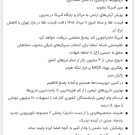
سپر آمریکا نشوید
یورش آرش‌های ارتش به مراکز و پایگاه‌ آمریکا در بحرین
قیمت طلا و سکه امروز ۱۱ مرداد ۱۴۰۵ | افت قیمت طلا در بازار تهران با کاهش
نرخ ارز
آمریکا ماجراجویی کند پاسخ مقتضی دریافت خواهد کرد
نظرسنجی شبکه تماشا برای انتخاب سریال‌های شرقی محبوب مخاطبان
عشق به حسین (ع) تا لحظه شهادت
خروج بیش از ۳ میلیون زائر از تمام مرز‌های کشور
رهگیری پهپاد MQ9 بر فراز تنگه هرمز
‌زائران سبز
در کمین تروریست‌ها هستیم و آماده پاسخ قاطعیم
بهترین نذری‌های اربعین | از کم هزینه‌ترین تا راحت‌ترین نذری‌ها
ثبت‌نام وام اربعین بازنشستگان کشوری آغاز شد | تسهیلات ۲۰ میلیون تومانی
با سود ۵ درصد
هنرمند منحصر‌به‌فردی را از دست دادیم/ پخش ۲ مجموعه تلویزیونی جدید
زنده‌یاد عبدی در آینده نزدیک
پزشکیان: باید دشمن را وادار کنیم به آنچه امضا کرده پایبند بماند