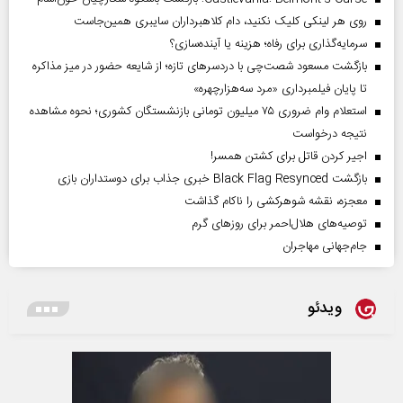
روی هر لینکی کلیک نکنید، دام کلاهبرداران سایبری همین‌جاست
سرمایه‌گذاری برای رفاه؛ هزینه یا آینده‌سازی؟
بازگشت مسعود شصت‌چی با دردسر‌های تازه؛ از شایعه حضور در میز مذاکره
تا پایان فیلمبرداری «مرد سه‌هزارچهره»
استعلام وام ضروری ۷۵ میلیون تومانی بازنشستگان کشوری؛ نحوه مشاهده
نتیجه درخواست
اجیر کردن قاتل برای کشتن همسر!
بازگشت Black Flag Resynced خبری جذاب برای دوستداران بازی
معجزه، نقشه شوهرکشی را ناکام گذاشت
توصیه‌های هلال‌احمر برای روز‌های گرم
جام‌جهانی مهاجران
ویدئو