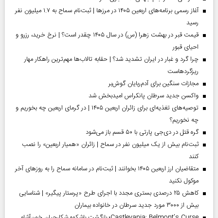
آغاز رسمی برنامه‌های اربعین ۱۴۰۵ در مرز‌ها | ثبت‌نام سماح به ۱.۷ میلیون نفر
رسید
قیمت قبر در بهشت زهرا (س) در سال ۱۴۰۵ چقدر است؟ | نرخ خرید، رزرو و
احیای قبور
چرا گرد و غبار در ایران تشدید شد؟ | حقابه تالاب‌ها مهم‌ترین راهکار مهار
ریزگردهاست
مجازات سنگین برای آدم‌ربایان گوش‌بر
واکسن جدید سرطان پانکراس امیدبخش شد
توصیه‌های تغذیه‌ای برای زائران اربعین ۱۴۰۵ | در گرمای اربعین چه بخوریم و
چه نخوریم؟
گره قتل در دی‌جی پارتی با ۵۰ قسم باز می‌شود
ثبت‌نام بیش از یک میلیون نفر در سماح | زائران «همیار اربعین» را نصب
کنند
متقاضیان ارز اربعین ۱۴۰۵ بخوانند | ثبت‌نام در سامانه سماح را به روز‌های آخر
موکول نکنید
کاهش ۲۵ درصدی بستری مجدد با اجرای طرح «پرستار پیگیر» | شناسایی
بیش از ۳۰۰۰ مورد جدید سرطان در خانواده بیماران
Castlevania: Belmont’s Curse؛ بازگشت باشکوه شکارچیان خون‌آشام