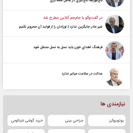
باج‌نیوزها؛ باج‌گیری در لباس افشاگری
در گفت‌و‌گو با جام‌جم آنلاین مطرح شد
شیر مادر جایگزین ندارد | نوزادان را از فواید آن محروم نکنیم
فرهنگ اهدای خون باید نسل به نسل منتقل شود
عدالت در سلامت میانبر ندارد
نیازمندی ها
یوتوبروکرز
جراحی بینی
خرید گوشی شیائومی