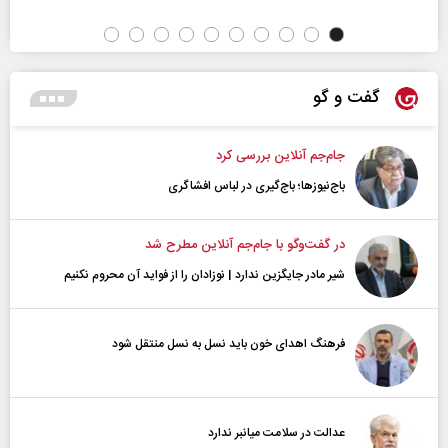
گفت و گو
جام‌جم آنلاین بررسی کرد
باج‌نیوزها؛ باج‌گیری در لباس افشاگری
در گفت‌و‌گو با جام‌جم آنلاین مطرح شد
شیر مادر جایگزین ندارد | نوزادان را از فواید آن محروم نکنیم
فرهنگ اهدای خون باید نسل به نسل منتقل شود
عدالت در سلامت میانبر ندارد