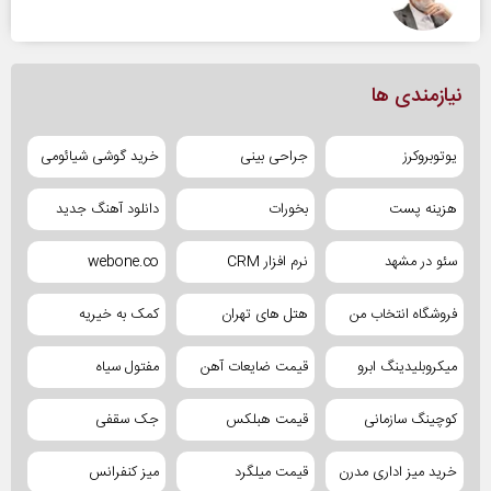
نیازمندی ها
یوتوبروکرز
جراحی بینی
خرید گوشی شیائومی
هزینه پست
بخورات
دانلود آهنگ جدید
سئو در مشهد
نرم افزار CRM
webone.co
فروشگاه انتخاب من
هتل های تهران
کمک به خیریه
میکروبلیدینگ ابرو
قیمت ضایعات آهن
مفتول سیاه
کوچینگ سازمانی
قیمت هبلکس
جک سقفی
خرید میز اداری مدرن
قیمت میلگرد
میز کنفرانس