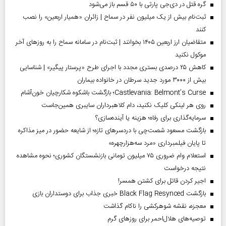
گره قتل در دی‌جی پارتی با ۵۰ قسم باز می‌شود
ثبت‌نام بیش از یک میلیون نفر در سماح | زائران «همیار اربعین» را نصب
کنند
متقاضیان ارز اربعین ۱۴۰۵ بخوانند | ثبت‌نام در سامانه سماح را به روز‌های آخر
موکول نکنید
کاهش ۲۵ درصدی بستری مجدد با اجرای طرح «پرستار پیگیر» | شناسایی
بیش از ۳۰۰۰ مورد جدید سرطان در خانواده بیماران
Castlevania: Belmont’s Curse؛ بازگشت باشکوه شکارچیان خون‌آشام
روی هر لینکی کلیک نکنید، دام کلاهبرداران سایبری همین‌جاست
سرمایه‌گذاری برای رفاه؛ هزینه یا آینده‌سازی؟
بازگشت مسعود شصت‌چی با دردسر‌های تازه؛ از شایعه حضور در میز مذاکره
تا پایان فیلمبرداری «مرد سه‌هزارچهره»
استعلام وام ضروری ۷۵ میلیون تومانی بازنشستگان کشوری؛ نحوه مشاهده
نتیجه درخواست
اجیر کردن قاتل برای کشتن همسر!
بازگشت Black Flag Resynced خبری جذاب برای دوستداران بازی
معجزه، نقشه شوهرکشی را ناکام گذاشت
توصیه‌های هلال‌احمر برای روز‌های گرم