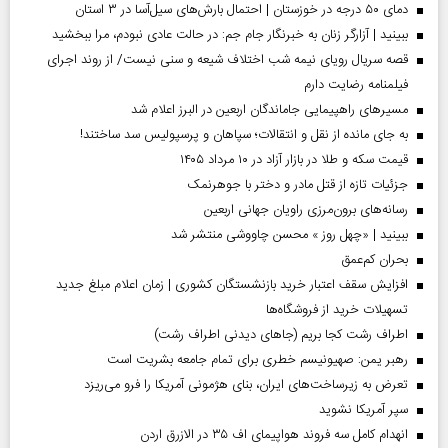
دمای ۵۰ درجه در خوزستان | احتمال بارش‌های سیل‌آسا در ۳ استان
ببینید | آزارگر زنان به خبرنگار جام جم: در حالت عادی نبودم، مرا ببخشید
قصه سریال رویای نیمه شب اختلاف شیعه و سنی نیست/ از روند اجرای
فیلمنامه رضایت دارم
مسیر‌های راهپیمایی جاماندگان اربعین در البرز اعلام شد
به جای مانده از نقل و انتقالات؛ سپاهان و پرسپولیس سد ساختند!
قیمت سکه و طلا در بازار آزاد در ۱۰ مرداد ۱۴۰۵
جزئیات تازه از قتل مادر و دختر با جوهرنمک
رسانه‌های برون‌مرزی راویان جهانی اربعین
ببینید | «چهل روز » محسن چاووشی منتشر شد
بحران کم‌عمق
افزایش سقف اعتبار خرید بازنشستگان کشوری | زمان اعلام مبلغ جدید
تسهیلات خرید از فروشگاه‌ها
اطراف رشت کجا بریم (جاهای دیدنی اطراف رشت)
رهبر یمن: صهیونیسم خطری برای تمام جامعه بشریت است
تعرض به زیرساخت‌های ایران، بنای هژمونی آمریکا را فرو می‌ریزد
سپر آمریکا نشوید
انهدام کامل سه فروند هواپیمای اف ۳۵ در الازرق اردن