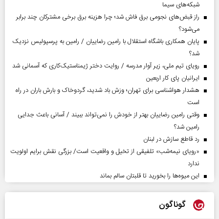
شبکه‌های سیما
راز قبض‌های نجومی برق فاش شد؛ چرا هزینه برق برخی مشترکان چند برابر
می‌شود؟
پایان همکاری باشگاه استقلال با رامین رضاییان / رامین به پرسپولیس نزدیک
شد؟
رویای تیم ملی، زیر آوار مدرسه / روایت دختر ژیمناستیک‌کاری که آسمانی شد
ایرانیان پای کار اربعین
هشدار هواشناسی برای تهران؛ وزش باد شدید، گردوخاک و بارش باران در راه
است
وقتی رامین رضاییان بهتر از خودش را نمی‌تواند ببیند / آسانی باعث جدایی
رامین شد؟
رد قاطع سازش در لبنان
«رویای نیمه‌شب» تلفیقی از تخیل و واقعیت است/ بزرگی نقش برایم اولویت
ندارد
این میوه‌ها را بخورید تا قلبتان سالم بماند
گوناگون