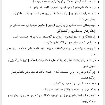
چرا بعد از سفرهای طولانی گوارش‌تان به هم می‌ریزد؟
چرا ساختمان‌های ناایمن تهران تعیین تکلیف نمی‌شوند؟
آمار معلولیت در ایران | بیش از ۱۰.۵ میلیون نفر با محدودیت عملکردی
زندگی می‌کنند
توصیه‌های طب سنتی برای زائران اربعین | بهترین نوشیدنی ضد عطش و
راهکارهای پیشگیری از گرمازدگی
راز ماندگاری «رادیو اربعین» از زبان دو گوینده؛ رسانه‌ای که حسینیه است
ستارگانی که در جام جهانی ۲۰۲۶ بازی نکردند
آغاز رسمی برنامه‌های اربعین ۱۴۰۵ در مرز‌ها | ثبت‌نام سماح به ۱.۷ میلیون نفر
رسید
قیمت قبر در بهشت زهرا (س) در سال ۱۴۰۵ چقدر است؟ | نرخ خرید، رزرو و
احیای قبور
چرا گرد و غبار در ایران تشدید شد؟ | حقابه تالاب‌ها مهم‌ترین راهکار مهار
ریزگردهاست
مجازات سنگین برای آدم‌ربایان گوش‌بر
واکسن جدید سرطان پانکراس امیدبخش شد
توصیه‌های تغذیه‌ای برای زائران اربعین ۱۴۰۵ | در گرمای اربعین چه بخوریم و
چه نخوریم؟