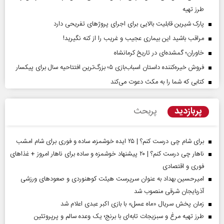
طرز تهیه
پارک شیرین قابلیت‌ بالایی برای اجرای پروژهای تفریحی دارد
مراقب باشید این بیماری عجیب و غریب را از کنه نگیرید!
خاوران؛ گمشده‌ای در تاریخ کرمانشاه
فروش خیره‌کننده داستان اسباب‌بازی ۵؛ بزرگ‌ترین افتتاحیه سال برای پیکسار
کتابی که شما را به مکث دعوت می‌کند
پربازدید
پربحث
برای شام چی درست کنم؟ | ۲۵ ایده خوشمزه، ساده و فوری برای شام امشب
ناهار چی درست کنم؟ | ۲۰ پیشنهاد خوشمزه و ساده برای ناهار امروز + غذاهای
فوری و اقتصادی
امیرحسین بهداد به عنوان سرپرست هیئت کوهنوردی و صعودهای ورزشی
آذربایجان شرقی منصوب شد
زمان پخش سریال «ماه عسل» با بازی اکبر عبدی اعلام شد
طرز تهیه مرغ و سبزیجات تابه‌ای با برنج؛ یک وعده سالم و پرپروتئین