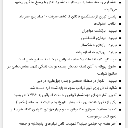
هشدار بی‌سابقه صنعا به عربستان؛ «تشدید تنش با پاسخ سنگین روبه‌رو
می‌شود»
پلیس تهران از دستگیری قاتلان تا کشف سرقت ۱۰ میلیاردی خبر داد
انقلاب استوک‌ها
ببینید | بازگشت مهاجران
ببینید | بیداری آتشفشان
ببینید | رازهای خشکسالی
ببینید | پهپادی به اندازه پشه
عربستان: کلیه اقدامات یک‌جانبه اسرائیل در خاک فلسطین باطل است
«شوق پرواز» به آنتن شبکه نمایش رسید؛ روایت زندگی شهید عباس بابایی در
سالروز شهادت
ببینید | انفجار در منطقۀ صنعتی و بندر«جبل‌علی» در دبی
شائبه تلاش برای ترور ترامپ منجر به بازداشت فرد مسلح شد
آخرین آمار شهدای غزه؛ شمار قربانیان حملات اسرائیل به ۷۳۳۸۱ نفر رسید
یکی از تکان‌دهنده‌ترین عکس‌های تاریخ؛ رد جنایت تا ابد ماند (عکس)
تمدید معافیت سربازی مشمولان سه و چهار فرزندی تا پایان ۱۴۰۷؛ شرایط و
نحوه ثبت درخواست
آخر هفته چه فیلمی ببینیم؟ فهرست کامل فیلم‌های پنجشنبه و جمعه