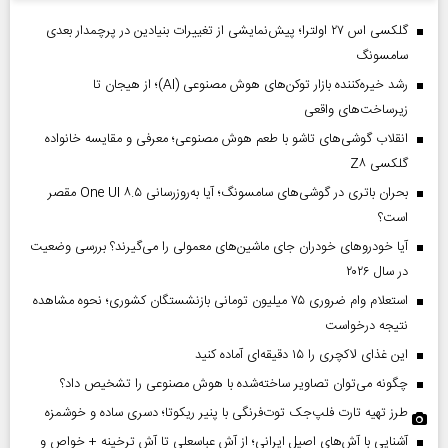
گلکسی اس ۲۷ اولترا؛ پیش‌نمایشی از تغییرات بنیادین در پرچمدار بعدی
سامسونگ
رشد خیره‌کننده بازار توکن‌های هوش مصنوعی (AI)؛ از هیجان تا
زیرساخت‌های واقعی
انقلاب گوشی‌های تاشو‌ با طعم هوش مصنوعی؛ معرفی و مقایسه خانواده
گلکسی Z۸
بحران باتری در گوشی‌های سامسونگ؛ آیا به‌روزرسانی One UI ۸.۵ مقصر
است؟
آیا خودروهای خودران جای ماشین‌های معمولی را می‌گیرند؟ بررسی وضعیت
در سال ۲۰۲۶
استعلام وام ضروری ۷۵ میلیون تومانی بازنشستگان کشوری؛ نحوه مشاهده
نتیجه درخواست
این غذای لاکچری را ۱۵ دقیقه‌ای آماده کنید
چگونه می‌توان تصاویر ساخته‌شده با هوش مصنوعی را تشخیص داد؟
طرز تهیه تارت فلپ‌جک توت‌فرنگی با پنیر ریکوتا؛ دسری ساده و خوشمزه
آشنایی با آش‌های اصیل ایرانی؛ از آش عباسعلی تا آش ترخینه + خواص و