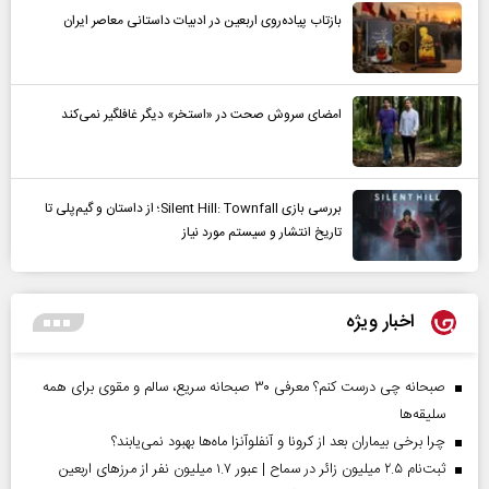
بازتاب پیاده‌روی اربعین در ادبیات داستانی معاصر ایران
امضای سروش صحت در «استخر» دیگر غافلگیر نمی‌کند
بررسی بازی Silent Hill: Townfall؛ از داستان و گیم‌پلی تا
تاریخ انتشار و سیستم مورد نیاز
اخبار ویژه
صبحانه چی درست کنم؟ معرفی ۳۰ صبحانه سریع، سالم و مقوی برای همه
سلیقه‌ها
چرا برخی بیماران بعد از کرونا و آنفلوآنزا ماه‌ها بهبود نمی‌یابند؟
ثبت‌نام ۲.۵ میلیون زائر در سماح | عبور ۱.۷ میلیون نفر از مرز‌های اربعین