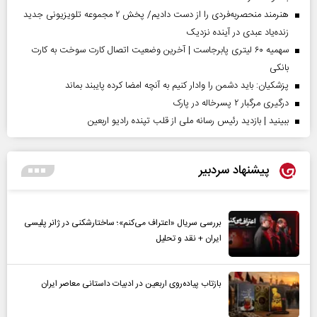
هنرمند منحصر‌به‌فردی را از دست دادیم/ پخش ۲ مجموعه تلویزیونی جدید
زنده‌یاد عبدی در آینده نزدیک
سهمیه ۶۰ لیتری پابرجاست | آخرین وضعیت اتصال کارت سوخت به کارت
بانکی
پزشکیان: باید دشمن را وادار کنیم به آنچه امضا کرده پایبند بماند
درگیری مرگبار ۲ پسرخاله در پارک
ببینید | بازدید رئیس رسانه ملی از قلب تپنده رادیو اربعین
پیشنهاد سردبیر
بررسی سریال «اعتراف می‌کنم»؛ ساختارشکنی در ژانر پلیسی
ایران + نقد و تحلیل
بازتاب پیاده‌روی اربعین در ادبیات داستانی معاصر ایران