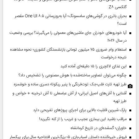
گلکسی Z۸
بحران باتری در گوشی‌های سامسونگ؛ آیا به‌روزرسانی One UI ۸.۵ مقصر
است؟
آیا خودروهای خودران جای ماشین‌های معمولی را می‌گیرند؟ بررسی وضعیت
در سال ۲۰۲۶
استعلام وام ضروری ۷۵ میلیون تومانی بازنشستگان کشوری؛ نحوه مشاهده
نتیجه درخواست
این غذای لاکچری را ۱۵ دقیقه‌ای آماده کنید
چگونه می‌توان تصاویر ساخته‌شده با هوش مصنوعی را تشخیص داد؟
طرز تهیه تارت فلپ‌جک توت‌فرنگی با پنیر ریکوتا؛ دسری ساده و خوشمزه
آشنایی با آش‌های اصیل ایرانی؛ از آش عباسعلی تا آش ترخینه + خواص و
طرز تهیه
پارک شیرین قابلیت‌ بالایی برای اجرای پروژهای تفریحی دارد
مراقب باشید این بیماری عجیب و غریب را از کنه نگیرید!
خاوران؛ گمشده‌ای در تاریخ کرمانشاه
فروش خیره‌کننده داستان اسباب‌بازی ۵؛ بزرگ‌ترین افتتاحیه سال برای پیکسار