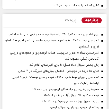
کتابی که شما را به مکث دعوت می‌کند
پربازدید
پربحث
برای شام چی درست کنم؟ | ۲۵ ایده خوشمزه، ساده و فوری برای شام امشب
ناهار چی درست کنم؟ | ۲۰ پیشنهاد خوشمزه و ساده برای ناهار امروز + غذاهای
فوری و اقتصادی
امیرحسین بهداد به عنوان سرپرست هیئت کوهنوردی و صعودهای ورزشی
آذربایجان شرقی منصوب شد
زمان پخش سریال «ماه عسل» با بازی اکبر عبدی اعلام شد
دمای ۵۰ درجه در خوزستان | احتمال بارش‌های سیل‌آسا در ۳ استان
قصه سریال رویای نیمه شب اختلاف شیعه و سنی نیست/ از روند اجرای
فیلمنامه رضایت دارم
مسیر‌های راهپیمایی جاماندگان اربعین در البرز اعلام شد
قیمت سکه و طلا در بازار آزاد در ۱۰ مرداد ۱۴۰۵
ببینید | «چهل روز » محسن چاووشی منتشر شد
رسانه‌های برون‌مرزی راویان جهانی اربعین