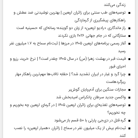
زندگی می‌کنند
توصیه‌های طب سنتی برای زائران اربعین | بهترین نوشیدنی ضد عطش و
راهکارهای پیشگیری از گرمازدگی
راز ماندگاری «رادیو اربعین» از زبان دو گوینده؛ رسانه‌ای که حسینیه است
ستارگانی که در جام جهانی ۲۰۲۶ بازی نکردند
آغاز رسمی برنامه‌های اربعین ۱۴۰۵ در مرز‌ها | ثبت‌نام سماح به ۱.۷ میلیون نفر
رسید
قیمت قبر در بهشت زهرا (س) در سال ۱۴۰۵ چقدر است؟ | نرخ خرید، رزرو و
احیای قبور
چرا گرد و غبار در ایران تشدید شد؟ | حقابه تالاب‌ها مهم‌ترین راهکار مهار
ریزگردهاست
مجازات سنگین برای آدم‌ربایان گوش‌بر
واکسن جدید سرطان پانکراس امیدبخش شد
توصیه‌های تغذیه‌ای برای زائران اربعین ۱۴۰۵ | در گرمای اربعین چه بخوریم و
چه نخوریم؟
گره قتل در دی‌جی پارتی با ۵۰ قسم باز می‌شود
ثبت‌نام بیش از یک میلیون نفر در سماح | زائران «همیار اربعین» را نصب
کنند