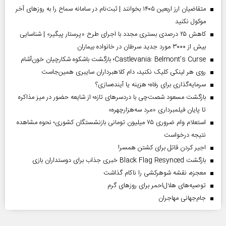
متقاضیان ارز اربعین ۱۴۰۵ بخوانند | ثبت‌نام در سامانه سماح را به روز‌های آخر
موکول نکنید
کاهش ۲۵ درصدی بستری مجدد با اجرای طرح «پرستار پیگیر» | شناسایی
بیش از ۳۰۰۰ مورد جدید سرطان در خانواده بیماران
Castlevania: Belmont’s Curse؛ بازگشت باشکوه شکارچیان خون‌آشام
روی هر لینکی کلیک نکنید، دام کلاهبرداران سایبری همین‌جاست
سرمایه‌گذاری برای رفاه؛ هزینه یا آینده‌سازی؟
بازگشت مسعود شصت‌چی با دردسر‌های تازه؛ از شایعه حضور در میز مذاکره
تا پایان فیلمبرداری «مرد سه‌هزارچهره»
استعلام وام ضروری ۷۵ میلیون تومانی بازنشستگان کشوری؛ نحوه مشاهده
نتیجه درخواست
اجیر کردن قاتل برای کشتن همسر!
بازگشت Black Flag Resynced خبری جذاب برای دوستداران بازی
معجزه، نقشه شوهرکشی را ناکام گذاشت
توصیه‌های هلال‌احمر برای روز‌های گرم
جام‌جهانی مهاجران