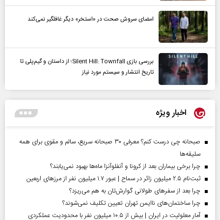
امضای سروش صحت در «استخر» دیگر غافلگیر نمی‌کند
بررسی بازی Silent Hill: Townfall؛ از داستان و گیم‌پلی تا
تاریخ انتشار و سیستم مورد نیاز
اخبار ویژه
صبحانه چی درست کنم؟ معرفی ۳۰ صبحانه سریع، سالم و مقوی برای همه
سلیقه‌ها
چرا برخی بیماران بعد از کرونا و آنفلوآنزا ماه‌ها بهبود نمی‌یابند؟
ثبت‌نام ۲.۵ میلیون زائر در سماح | عبور ۱.۷ میلیون نفر از مرز‌های اربعین
چرا بعد از سفرهای طولانی گوارش‌تان به هم می‌ریزد؟
چرا ساختمان‌های ناایمن تهران تعیین تکلیف نمی‌شوند؟
آمار معلولیت در ایران | بیش از ۱۰.۵ میلیون نفر با محدودیت عملکردی