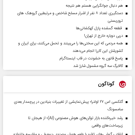
هم دنبال جوانگرایی هستم هم نتیجه
دستگیری تعداد ۸ نفر از اشرار مسلح شاخص و مرتبطین گروهک های
تروریستی
قطعه گمشده پازل کهکشانی‌ها
دربی دوباره خارج از تهران!
همه مردمی که این سختی‌ها را می‌بینند و تحمل می‌کنند، برای ایران و
کشورشان این کاررا انجام می‌دهند
پاسخ قانون به خشونت در قاب اینستاگرام
کالابرگ سه گروه مشمول شارژ شد
گوناگون
گلکسی اس ۲۷ اولترا؛ پیش‌نمایشی از تغییرات بنیادین در پرچمدار بعدی
سامسونگ
رشد خیره‌کننده بازار توکن‌های هوش مصنوعی (AI)؛ از هیجان تا
زیرساخت‌های واقعی
انقلاب گوشی‌های تاشو‌ با طعم هوش مصنوعی؛ معرفی و مقایسه خانواده