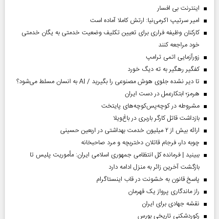
اینترنت بی افسار
امیر سرتیپ اکرمی‌نیا: ارتش کاملا آماده است
کارکنان وظیفه فراری برای تعیین تکلیف وضعیت خدمتی به یگان خدمتی
خود مراجعه کنند
زورآزمایی اتمی ترامپ
کفگیر رهگیر به ته دیگ خورد
تا دیر نشده جلوی هوش مصنوعی را بگیرید / AI به انسان مسلط می‌شود؟
هرمز؛ ابتکارعمل در دست ایران
مشروطه در کوچه‌پس‌کوچه‌های پایتخت
بازداشت قاتل کارگر باربری در باغ‌ویلا
ارائه بیش از ۲ میلیون خدمت بهداشتی در اربعین حسینی
چوبه دار، فرجام قاتلان دختربچه و مرد صاحبخانه
ببینید | فرمانده کل انتظامی جمهوری اسلامی ایران­: مأموریت پلیس تا
بازگشت آخرین زائر به منزل ادامه دارد
پاسخ قانون به خشونت در قاب اینستاگرام
راز ماندگاری پرواز یک قهرمان
نقشه جهادی برای ایران
رکوردشکنی تاریخی بورس