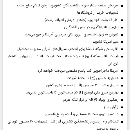
افزایش سقف اعتبار خرید بازنشستگان کشوری | زمان اعلام مبلغ جدید
تسهیلات خرید از فروشگاه‌ها
اطراف رشت کجا بریم (جاهای دیدنی اطراف رشت)
باج‌نیوزها؛ باج‌گیری در لباس افشاگری
تعرض به زیرساخت‌های ایران، بنای هژمونی آمریکا را فرو می‌ریزد
سپر آمریکا نشوید
نظرسنجی شبکه تماشا برای انتخاب سریال‌های شرقی محبوب مخاطبان
قیمت طلا و سکه امروز ۱۱ مرداد ۱۴۰۵ | افت قیمت طلا در بازار تهران با کاهش
نرخ ارز
آمریکا ماجراجویی کند پاسخ مقتضی دریافت خواهد کرد
عشق به حسین (ع) تا لحظه شهادت
خروج بیش از ۳ میلیون زائر از تمام مرز‌های کشور
بهترین نذری‌های اربعین | از کم هزینه‌ترین تا راحت‌ترین نذری‌ها
رهگیری پهپاد MQ9 بر فراز تنگه هرمز
‌زائران سبز
در کمین تروریست‌ها هستیم و آماده پاسخ قاطعیم
ثبت‌نام وام اربعین بازنشستگان کشوری آغاز شد | تسهیلات ۲۰ میلیون تومانی
با سود ۵ درصد