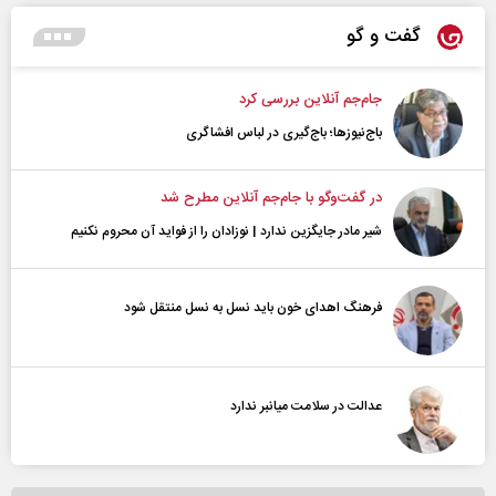
گفت و گو
جام‌جم آنلاین بررسی کرد
باج‌نیوزها؛ باج‌گیری در لباس افشاگری
در گفت‌و‌گو با جام‌جم آنلاین مطرح شد
شیر مادر جایگزین ندارد | نوزادان را از فواید آن محروم نکنیم
فرهنگ اهدای خون باید نسل به نسل منتقل شود
عدالت در سلامت میانبر ندارد