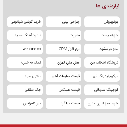
نیازمندی ها
یوتوبروکرز
جراحی بینی
خرید گوشی شیائومی
هزینه پست
بخورات
دانلود آهنگ جدید
سئو در مشهد
نرم افزار CRM
webone.co
فروشگاه انتخاب من
هتل های تهران
کمک به خیریه
میکروبلیدینگ ابرو
قیمت ضایعات آهن
مفتول سیاه
کوچینگ سازمانی
قیمت هبلکس
جک سقفی
خرید میز اداری مدرن
قیمت میلگرد
میز کنفرانس