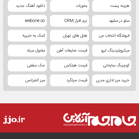
هزینه پست
بخورات
دانلود آهنگ جدید
سئو در مشهد
نرم افزار CRM
webone.co
فروشگاه انتخاب من
هتل های تهران
کمک به خیریه
میکروبلیدینگ ابرو
قیمت ضایعات آهن
مفتول سیاه
کوچینگ سازمانی
قیمت هبلکس
جک سقفی
خرید میز اداری مدرن
قیمت میلگرد
میز کنفرانس