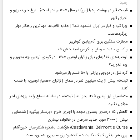
رسید
قیمت قبر در بهشت زهرا (س) در سال ۱۴۰۵ چقدر است؟ | نرخ خرید، رزرو و
احیای قبور
چرا گرد و غبار در ایران تشدید شد؟ | حقابه تالاب‌ها مهم‌ترین راهکار مهار
ریزگردهاست
مجازات سنگین برای آدم‌ربایان گوش‌بر
واکسن جدید سرطان پانکراس امیدبخش شد
توصیه‌های تغذیه‌ای برای زائران اربعین ۱۴۰۵ | در گرمای اربعین چه بخوریم و
چه نخوریم؟
گره قتل در دی‌جی پارتی با ۵۰ قسم باز می‌شود
ثبت‌نام بیش از یک میلیون نفر در سماح | زائران «همیار اربعین» را نصب
کنند
متقاضیان ارز اربعین ۱۴۰۵ بخوانند | ثبت‌نام در سامانه سماح را به روز‌های آخر
موکول نکنید
کاهش ۲۵ درصدی بستری مجدد با اجرای طرح «پرستار پیگیر» | شناسایی
بیش از ۳۰۰۰ مورد جدید سرطان در خانواده بیماران
Castlevania: Belmont’s Curse؛ بازگشت باشکوه شکارچیان خون‌آشام
روی هر لینکی کلیک نکنید، دام کلاهبرداران سایبری همین‌جاست