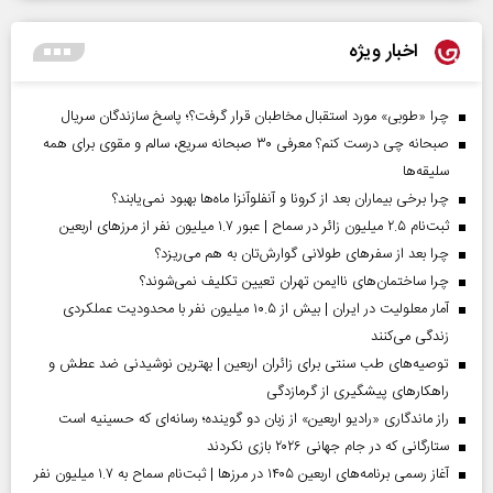
اخبار ویژه
چرا «طوبی» مورد استقبال مخاطبان قرار گرفت؟؛ پاسخ سازندگان سریال
صبحانه چی درست کنم؟ معرفی ۳۰ صبحانه سریع، سالم و مقوی برای همه
سلیقه‌ها
چرا برخی بیماران بعد از کرونا و آنفلوآنزا ماه‌ها بهبود نمی‌یابند؟
ثبت‌نام ۲.۵ میلیون زائر در سماح | عبور ۱.۷ میلیون نفر از مرز‌های اربعین
چرا بعد از سفرهای طولانی گوارش‌تان به هم می‌ریزد؟
چرا ساختمان‌های ناایمن تهران تعیین تکلیف نمی‌شوند؟
آمار معلولیت در ایران | بیش از ۱۰.۵ میلیون نفر با محدودیت عملکردی
زندگی می‌کنند
توصیه‌های طب سنتی برای زائران اربعین | بهترین نوشیدنی ضد عطش و
راهکارهای پیشگیری از گرمازدگی
راز ماندگاری «رادیو اربعین» از زبان دو گوینده؛ رسانه‌ای که حسینیه است
ستارگانی که در جام جهانی ۲۰۲۶ بازی نکردند
آغاز رسمی برنامه‌های اربعین ۱۴۰۵ در مرز‌ها | ثبت‌نام سماح به ۱.۷ میلیون نفر