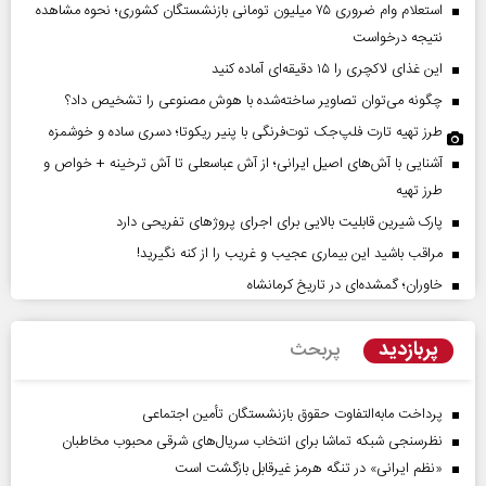
استعلام وام ضروری ۷۵ میلیون تومانی بازنشستگان کشوری؛ نحوه مشاهده
نتیجه درخواست
این غذای لاکچری را ۱۵ دقیقه‌ای آماده کنید
چگونه می‌توان تصاویر ساخته‌شده با هوش مصنوعی را تشخیص داد؟
طرز تهیه تارت فلپ‌جک توت‌فرنگی با پنیر ریکوتا؛ دسری ساده و خوشمزه
آشنایی با آش‌های اصیل ایرانی؛ از آش عباسعلی تا آش ترخینه + خواص و
طرز تهیه
پارک شیرین قابلیت‌ بالایی برای اجرای پروژهای تفریحی دارد
مراقب باشید این بیماری عجیب و غریب را از کنه نگیرید!
خاوران؛ گمشده‌ای در تاریخ کرمانشاه
پربازدید
پربحث
پرداخت مابه‌التفاوت حقوق بازنشستگان تأمین اجتماعی
نظرسنجی شبکه تماشا برای انتخاب سریال‌های شرقی محبوب مخاطبان
«نظم ایرانی» در تنگه هرمز غیرقابل بازگشت است