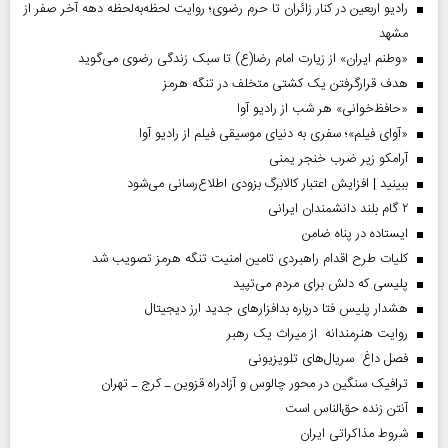
رادیو اربعین در کنار زائران تا حرم رضوی؛ روایت لحظه‌به‌لحظه دهه آخر صفر از
مشهد
«وطنم ایران» از زیارت امام رضا(ع) تا سبک زندگی رضوی می‌گوید
هدف قرارگرفتن یک کشتی متخلف در تنگه هرمز
«حافظ‌خوانی» هر شب از رادیو آوا
«آوای فیلم»؛ سفری به دنیای موسیقی فیلم از رادیو آوا
آرامکو زیر ضرب خنجر یمنی
ببینید | افزایش اعتبار کالابرگ بزودی اطلاع‌رسانی می‌شود
۲ گام بلند دانشمندان ایرانی
ایستاده در پناه ضامن
کلیات طرح اقدام راهبردی تامین امنیت تنگه هرمز تصویب شد
پلیسی که دلش برای مردم می‌تپید
هشدار پلیس فتا درباره بدافزار‌های جدید ارز دیجیتال
روایت هنرمندانه از میراث یک رهبر
فصل داغ سریال‌های تلویزیونی
ترافیک سنگین در محور چالوس و آزادراه قزوین ـ کرج ـ تهران
آنتن زنده حق‌الناس است
شروط مذاکراتی ایران