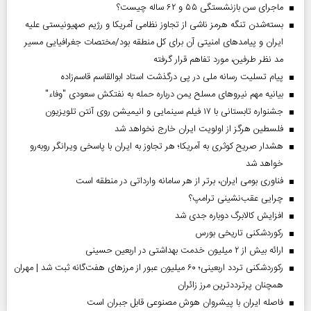
ماجرای سن بازنشستگی ۵۵ و ۶۲ ساله چیست؟
بسته‌شدن تنگه هرمز ناشی از تجاوز نظامی آمریکا و رژیم صهیونیستی علیه
ایران و پیامد‌های امنیتی آن برای کل منطقه بود/مختصات جغرافیایی مسیر
مد نظر طرفین، مورد تفاهم قرار گرفته
پیام تسلیت رسانه ملی در پی درگذشت استاد ابوالقاسم قاسم‌زاده
بیانیه مهم نیروهای مسلح یمن درباره حمله به نفتکش سعودی "وفاء"
جشنواره تابستانی با ۱۷ فیلم سینمایی و انیمیشن روی آنتن تلویزیون
فلسطین هرگز از اولویت ایران خارج نخواهد شد
هشدار صریح کوثری به آمریکا؛ هر تجاوز به ایران با پاسخی ویرانگر روبه‌رو
خواهد شد
فناوری بومی ایران، برتر از هر سامانه وارداتی در منطقه است
چرایی عقب‌نشینی ترامپ؟
افزایش کالابرگ دوباره جدی شد
رکوردشکنی تاریخی بورس
ارائه بیش از ۲ میلیون خدمت بهداشتی در اربعین حسینی
رکوردشکنی تردد اربعینی؛ ۶۰ میلیون عبور از مرزهای هفت‌گانه ثبت شد | مهران
همچنان پرترددترین مرز زائران
فاصله ایران با پیشرو‌ان هوش مصنوعی قابل جبران است