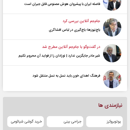
فاصله ایران با پیشرو‌ان هوش مصنوعی قابل جبران است
جام‌جم آنلاین بررسی کرد
باج‌نیوزها؛ باج‌گیری در لباس افشاگری
در گفت‌و‌گو با جام‌جم آنلاین مطرح شد
شیر مادر جایگزین ندارد | نوزادان را از فواید آن محروم نکنیم
فرهنگ اهدای خون باید نسل به نسل منتقل شود
نیازمندی ها
یوتوبروکرز
جراحی بینی
خرید گوشی شیائومی