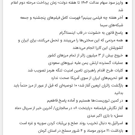
واریز سود سهام عدالت ۱۴۰۴ تا هفته دولت؛ زمان پرداخت مرحله دوم اعلام
شد
آخر هفته چه فیلمی ببینیم؟ فهرست کامل فیلم‌های پنجشنبه و جمعه
شبکه‌های سیما
پاسخ قانون به خشونت در قاب اینستاگرام
همه مردمی که این سختی‌ها را می‌بینند و تحمل می‌کنند، برای ایران و
کشورشان این کاررا انجام می‌دهند
خروج بیش از ۳ میلیون زائر از تمام مرز‌های کشور
عملیات گسترده ارتش یمن علیه نیروهای سعودی
کلیات طرح اقدام راهبردی تامین امنیت تنگه هرمز تصویب شد
لغو تحریم‌های ایران از سوی آمریکا صحت ندارد
بازگشت زائران اربعین آغاز شد؛ ۱۰ توصیه‌ای که قبل از عبور از مرز حتماً باید
بدانید
در کمین تروریست‌ها هستیم و آماده پاسخ قاطعیم
آغاز نگارش فیلمنامه «پایتخت ۸» در سالجاری/ آخرین خبر از سریال «ماه
عسل» با بازی اکبر عبدی
اسرائیل به دنبال تخریب روند صلح و بی‌ثبات کردن سوریه و غزه است
بازداشت ۲۱ مزدور موساد و ۴ شرور مسلح در استان کرمان