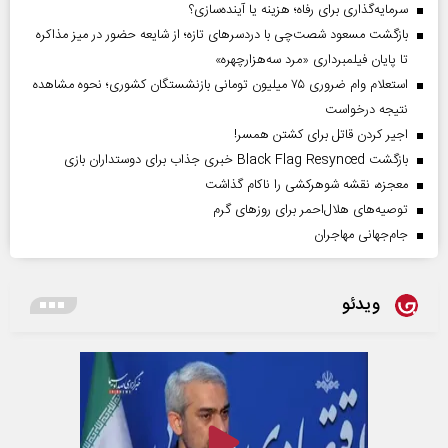
سرمایه‌گذاری برای رفاه؛ هزینه یا آینده‌سازی؟
بازگشت مسعود شصت‌چی با دردسر‌های تازه؛ از شایعه حضور در میز مذاکره
تا پایان فیلمبرداری «مرد سه‌هزارچهره»
استعلام وام ضروری ۷۵ میلیون تومانی بازنشستگان کشوری؛ نحوه مشاهده
نتیجه درخواست
اجیر کردن قاتل برای کشتن همسر!
بازگشت Black Flag Resynced خبری جذاب برای دوستداران بازی
معجزه، نقشه شوهرکشی را ناکام گذاشت
توصیه‌های هلال‌احمر برای روز‌های گرم
جام‌جهانی مهاجران
ویدئو