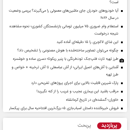
است؟
آیا خودروهای خودران جای ماشین‌های معمولی را می‌گیرند؟ بررسی وضعیت
در سال ۲۰۲۶
استعلام وام ضروری ۷۵ میلیون تومانی بازنشستگان کشوری؛ نحوه مشاهده
نتیجه درخواست
این غذای لاکچری را ۱۵ دقیقه‌ای آماده کنید
چگونه می‌توان تصاویر ساخته‌شده با هوش مصنوعی را تشخیص داد؟
طرز تهیه تارت فلپ‌جک توت‌فرنگی با پنیر ریکوتا؛ دسری ساده و خوشمزه
آشنایی با آش‌های اصیل ایرانی؛ از آش عباسعلی تا آش ترخینه + خواص و
طرز تهیه
پارک شیرین قابلیت‌ بالایی برای اجرای پروژهای تفریحی دارد
مراقب باشید این بیماری عجیب و غریب را از کنه نگیرید!
خاوران؛ گمشده‌ای در تاریخ کرمانشاه
فروش خیره‌کننده داستان اسباب‌بازی ۵؛ بزرگ‌ترین افتتاحیه سال برای پیکسار
پربازدید
پربحث