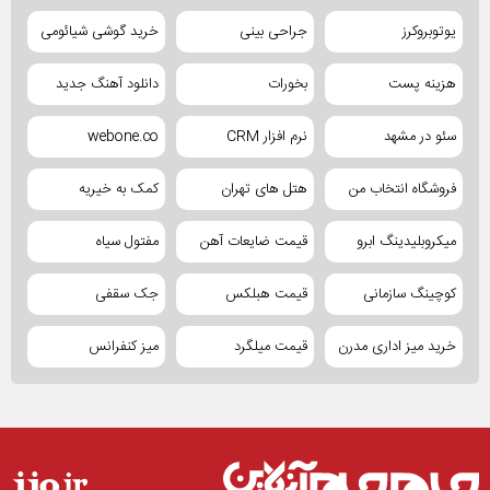
یوتوبروکرز
جراحی بینی
خرید گوشی شیائومی
هزینه پست
بخورات
دانلود آهنگ جدید
سئو در مشهد
نرم افزار CRM
webone.co
فروشگاه انتخاب من
هتل های تهران
کمک به خیریه
میکروبلیدینگ ابرو
قیمت ضایعات آهن
مفتول سیاه
کوچینگ سازمانی
قیمت هبلکس
جک سقفی
خرید میز اداری مدرن
قیمت میلگرد
میز کنفرانس