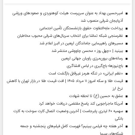
امیرحسین بهداد به عنوان سرپرست هیئت کوهنوردی و صعودهای ورزشی
آذربایجان شرقی منصوب شد
پرداخت مابه‌التفاوت حقوق بازنشستگان تأمین اجتماعی
نظرسنجی شبکه تماشا برای انتخاب سریال‌های شرقی محبوب مخاطبان
مسیر‌های راهپیمایی جاماندگان اربعین در البرز اعلام شد
ببینید | «چهل روز » محسن چاووشی منتشر شد
رسانه‌های برون‌مرزی راویان جهانی اربعین
باج‌نیوزها؛ باج‌گیری در لباس افشاگری
«نظم ایرانی» در تنگه هرمز غیرقابل بازگشت است
قیمت طلا و سکه امروز ۱۱ مرداد ۱۴۰۵ | افت قیمت طلا در بازار تهران با کاهش
نرخ ارز
عشق به حسین (ع) تا لحظه شهادت
آمریکا ماجراجویی کند پاسخ مقتضی دریافت خواهد کرد
سهمیه ۶۰ لیتری پابرجاست | آخرین وضعیت اتصال کارت سوخت به کارت
بانکی
آخر هفته چه فیلمی ببینیم؟ فهرست کامل فیلم‌های پنجشنبه و جمعه
شبکه‌های سیما