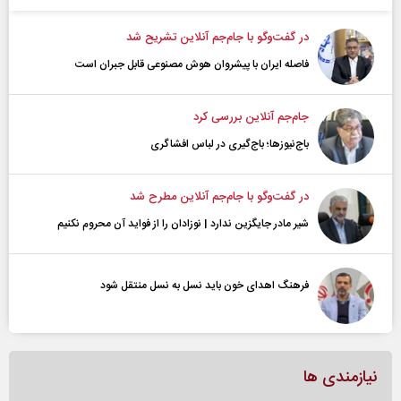
در گفت‌و‌گو با جام‌جم آنلاین تشریح شد
فاصله ایران با پیشرو‌ان هوش مصنوعی قابل جبران است
جام‌جم آنلاین بررسی کرد
باج‌نیوزها؛ باج‌گیری در لباس افشاگری
در گفت‌و‌گو با جام‌جم آنلاین مطرح شد
شیر مادر جایگزین ندارد | نوزادان را از فواید آن محروم نکنیم
فرهنگ اهدای خون باید نسل به نسل منتقل شود
نیازمندی ها