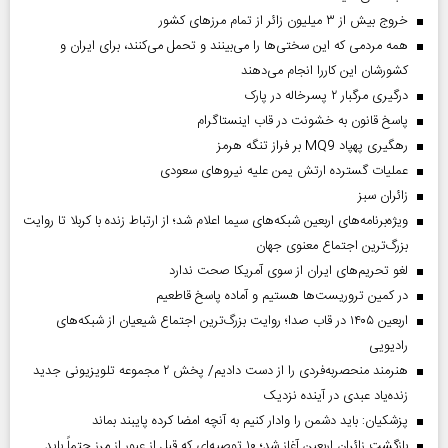
خروج بیش از ۳ میلیون زائر از تمام مرز‌های کشور
همه مردمی که این سختی‌ها را می‌بینند و تحمل می‌کنند، برای ایران و
کشورشان این کاررا انجام می‌دهند
درگیری مرگبار ۲ پسرخاله در پارک
پاسخ قانون به خشونت در قاب اینستاگرام
رهگیری پهپاد MQ9 بر فراز تنگه هرمز
عملیات گسترده ارتش یمن علیه نیروهای سعودی
‌زائران سبز
ویژه‌برنامه‌های اربعین شبکه‌های سیما اعلام شد؛ از ارتباط زنده با کربلا تا روایت
بزرگ‌ترین اجتماع معنوی جهان
لغو تحریم‌های ایران از سوی آمریکا صحت ندارد
در کمین تروریست‌ها هستیم و آماده پاسخ قاطعیم
اربعین ۱۴۰۵ در قاب صدا؛ روایت بزرگ‌ترین اجتماع شیعیان از شبکه‌های
رادیویی
هنرمند منحصر‌به‌فردی را از دست دادیم/ پخش ۲ مجموعه تلویزیونی جدید
زنده‌یاد عبدی در آینده نزدیک
پزشکیان: باید دشمن را وادار کنیم به آنچه امضا کرده پایبند بماند
بازگشت زائران اربعین آغاز شد؛ ۱۰ توصیه‌ای که قبل از عبور از مرز حتماً باید