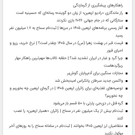
راهکارهای پیشگیری از گرمازدگی
راز ماندگاری «رادیو اربعین» از زبان دو گوینده؛ رسانه‌ای که حسینیه است
ستارگانی که در جام جهانی ۲۰۲۶ بازی نکردند
آغاز رسمی برنامه‌های اربعین ۱۴۰۵ در مرز‌ها | ثبت‌نام سماح به ۱.۷ میلیون نفر
رسید
قیمت قبر در بهشت زهرا (س) در سال ۱۴۰۵ چقدر است؟ | نرخ خرید، رزرو و
احیای قبور
چرا گرد و غبار در ایران تشدید شد؟ | حقابه تالاب‌ها مهم‌ترین راهکار مهار
ریزگردهاست
مجازات سنگین برای آدم‌ربایان گوش‌بر
واکسن جدید سرطان پانکراس امیدبخش شد
توصیه‌های تغذیه‌ای برای زائران اربعین ۱۴۰۵ | در گرمای اربعین چه بخوریم و
چه نخوریم؟
گره قتل در دی‌جی پارتی با ۵۰ قسم باز می‌شود
ثبت‌نام بیش از یک میلیون نفر در سماح | زائران «همیار اربعین» را نصب
کنند
متقاضیان ارز اربعین ۱۴۰۵ بخوانند | ثبت‌نام در سامانه سماح را به روز‌های آخر
موکول نکنید