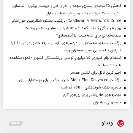
کاهش ۲۵ درصدی بستری مجدد با اجرای طرح «پرستار پیگیر» | شناسایی
بیش از ۳۰۰۰ مورد جدید سرطان در خانواده بیماران
Castlevania: Belmont’s Curse؛ بازگشت باشکوه شکارچیان خون‌آشام
روی هر لینکی کلیک نکنید، دام کلاهبرداران سایبری همین‌جاست
سرمایه‌گذاری برای رفاه؛ هزینه یا آینده‌سازی؟
بازگشت مسعود شصت‌چی با دردسر‌های تازه؛ از شایعه حضور در میز مذاکره
تا پایان فیلمبرداری «مرد سه‌هزارچهره»
استعلام وام ضروری ۷۵ میلیون تومانی بازنشستگان کشوری؛ نحوه مشاهده
نتیجه درخواست
اجیر کردن قاتل برای کشتن همسر!
بازگشت Black Flag Resynced خبری جذاب برای دوستداران بازی
معجزه، نقشه شوهرکشی را ناکام گذاشت
توصیه‌های هلال‌احمر برای روز‌های گرم
جام‌جهانی مهاجران
ویدئو