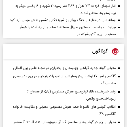
آمار شهدای غزه به ۷۳ هزار و ۳۸۴ نفر رسید؛ ۲ شهید و ۶ زخمی دیگر به
بیمارستان‌ها منتقل شدند
رسانه ملی در مقابله با جنگ روانی و شبهه‌افکنی دشمن نقش مهمی ایفا کرد
ببینید | «لبالب»؛ نخستین سریال مستند داستانی تولید شده با هوش
مصنوعی روی آنتن شبکه دو
گوناگون
معرفی گونه جدید گیاهی چهارمحال و بختیاری در مجله علمی بین المللی
گلکسی اس ۲۷ اولترا؛ پیش‌نمایشی از تغییرات بنیادین در پرچمدار بعدی
سامسونگ
رشد خیره‌کننده بازار توکن‌های هوش مصنوعی (AI)؛ از هیجان تا
زیرساخت‌های واقعی
انقلاب گوشی‌های تاشو‌ با طعم هوش مصنوعی؛ معرفی و مقایسه خانواده
گلکسی Z۸
بحران باتری در گوشی‌های سامسونگ؛ آیا به‌روزرسانی One UI ۸.۵ مقصر