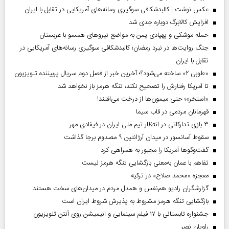
عکس نوشت | کالبدشکافی سوگیری رسانه‌های آمریکایی در تقابل با ایران
افزایش کالابرگ دوباره جدی شد
حمله موشکی و پهپادی یمن به مواضع نیروهای همسو با عربستان
جنگ روایت‌ها در نبرد رمضان؛ کالبدشکافی سوگیری رسانه‌های آمریکایی در
تقابل با ایران
«طوبی ۲» ساخته می‌شود؟؛ آخرین خبر از فصل دوم سریال پربیننده تلویزیون
تا آمریکا رفتارش را تصحیح نکند، تنگه هرمز باز نخواهد شد
«استخر»‌‌؛ حتی میمون‌ها از درخت می‌افتند!
قهرمانان مردمی در قاب سیما
۳ بازی تدارکاتی در انتظار تیم ملی ایران در فیفادی مهر
سقوط آسانسور در میدان آرژانتین ۹ مصدوم برجا گذاشت
گفت‌وگوها آمریکا را مجبور به همراهی کرد
تفاهم با عمان به‌معنی بازگشایی تنگه هرمز نیست
معجزه «محمد صلاح» در ترکیه
گزارشگران رادیو هم‌نفس و همدل مردم در میدان‌های سخت هستند
بازگشایی تنگه هرمز مشروط به پذیرش شروط ایران است
جشنواره تابستانی با ۱۷ فیلم سینمایی و انیمیشن روی آنتن تلویزیون
راویان نصر