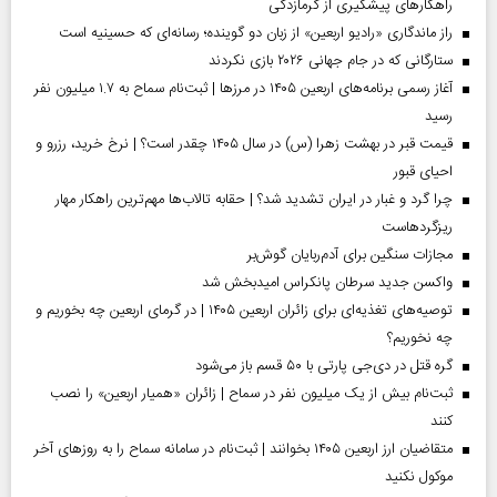
راهکارهای پیشگیری از گرمازدگی
راز ماندگاری «رادیو اربعین» از زبان دو گوینده؛ رسانه‌ای که حسینیه است
ستارگانی که در جام جهانی ۲۰۲۶ بازی نکردند
آغاز رسمی برنامه‌های اربعین ۱۴۰۵ در مرز‌ها | ثبت‌نام سماح به ۱.۷ میلیون نفر
رسید
قیمت قبر در بهشت زهرا (س) در سال ۱۴۰۵ چقدر است؟ | نرخ خرید، رزرو و
احیای قبور
چرا گرد و غبار در ایران تشدید شد؟ | حقابه تالاب‌ها مهم‌ترین راهکار مهار
ریزگردهاست
مجازات سنگین برای آدم‌ربایان گوش‌بر
واکسن جدید سرطان پانکراس امیدبخش شد
توصیه‌های تغذیه‌ای برای زائران اربعین ۱۴۰۵ | در گرمای اربعین چه بخوریم و
چه نخوریم؟
گره قتل در دی‌جی پارتی با ۵۰ قسم باز می‌شود
ثبت‌نام بیش از یک میلیون نفر در سماح | زائران «همیار اربعین» را نصب
کنند
متقاضیان ارز اربعین ۱۴۰۵ بخوانند | ثبت‌نام در سامانه سماح را به روز‌های آخر
موکول نکنید