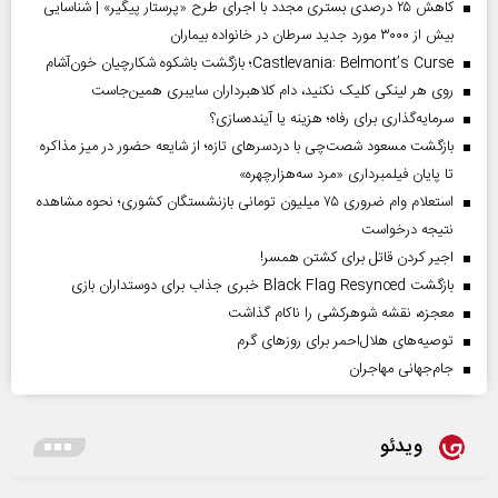
کاهش ۲۵ درصدی بستری مجدد با اجرای طرح «پرستار پیگیر» | شناسایی
بیش از ۳۰۰۰ مورد جدید سرطان در خانواده بیماران
Castlevania: Belmont’s Curse؛ بازگشت باشکوه شکارچیان خون‌آشام
روی هر لینکی کلیک نکنید، دام کلاهبرداران سایبری همین‌جاست
سرمایه‌گذاری برای رفاه؛ هزینه یا آینده‌سازی؟
بازگشت مسعود شصت‌چی با دردسر‌های تازه؛ از شایعه حضور در میز مذاکره
تا پایان فیلمبرداری «مرد سه‌هزارچهره»
استعلام وام ضروری ۷۵ میلیون تومانی بازنشستگان کشوری؛ نحوه مشاهده
نتیجه درخواست
اجیر کردن قاتل برای کشتن همسر!
بازگشت Black Flag Resynced خبری جذاب برای دوستداران بازی
معجزه، نقشه شوهرکشی را ناکام گذاشت
توصیه‌های هلال‌احمر برای روز‌های گرم
جام‌جهانی مهاجران
ویدئو