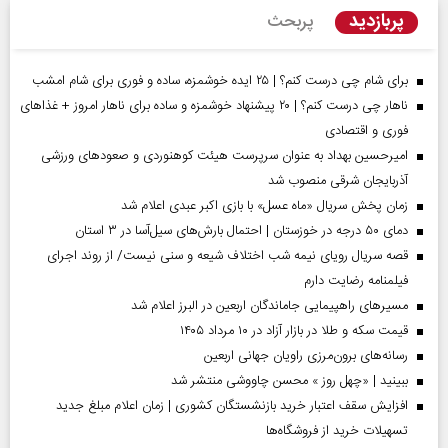
پربازدید
پربحث
برای شام چی درست کنم؟ | ۲۵ ایده خوشمزه، ساده و فوری برای شام امشب
ناهار چی درست کنم؟ | ۲۰ پیشنهاد خوشمزه و ساده برای ناهار امروز + غذاهای
فوری و اقتصادی
امیرحسین بهداد به عنوان سرپرست هیئت کوهنوردی و صعودهای ورزشی
آذربایجان شرقی منصوب شد
زمان پخش سریال «ماه عسل» با بازی اکبر عبدی اعلام شد
دمای ۵۰ درجه در خوزستان | احتمال بارش‌های سیل‌آسا در ۳ استان
قصه سریال رویای نیمه شب اختلاف شیعه و سنی نیست/ از روند اجرای
فیلمنامه رضایت دارم
مسیر‌های راهپیمایی جاماندگان اربعین در البرز اعلام شد
قیمت سکه و طلا در بازار آزاد در ۱۰ مرداد ۱۴۰۵
رسانه‌های برون‌مرزی راویان جهانی اربعین
ببینید | «چهل روز » محسن چاووشی منتشر شد
افزایش سقف اعتبار خرید بازنشستگان کشوری | زمان اعلام مبلغ جدید
تسهیلات خرید از فروشگاه‌ها