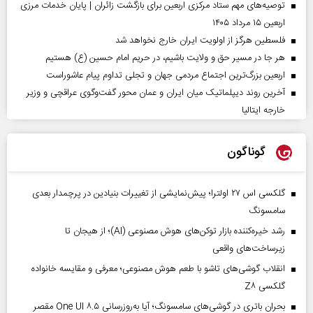
توصیه‌های مهم ستاد مرکزی اربعین برای بازگشت زائران | پایان خدمات مرزی
اربعین ۱۵ مرداد ۱۴۰۵
فلسطین هرگز از اولویت ایران خارج نخواهد شد
هر جا در مسیر حق و ولایت باشیم، در حریم امام حسین (ع) هستیم
اربعین بزرگ‌ترین اجتماع مردمی جهان و تجلی تداوم پیام عاشوراست
آخرین روند دیپلماتیک میان ایران و عمان محور گفت‌وگوی عراقچی و وزیر
خارجه ایتالیا
گوناگون
گلکسی اس ۲۷ اولترا؛ پیش‌نمایشی از تغییرات بنیادین در پرچمدار بعدی
سامسونگ
رشد خیره‌کننده بازار توکن‌های هوش مصنوعی (AI)؛ از هیجان تا
زیرساخت‌های واقعی
انقلاب گوشی‌های تاشو‌ با طعم هوش مصنوعی؛ معرفی و مقایسه خانواده
گلکسی Z۸
بحران باتری در گوشی‌های سامسونگ؛ آیا به‌روزرسانی One UI ۸.۵ مقصر