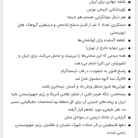
نقشه جهادی برای ایران
رکوردشکنی تاریخی بورس
هم دنبال جوانگرایی هستم هم نتیجه
دستگیری تعداد ۸ نفر از اشرار مسلح شاخص و مرتبطین گروهک های
تروریستی
قطعه گمشده پازل کهکشانی‌ها
دربی دوباره خارج از تهران!
همه مردمی که این سختی‌ها را می‌بینند و تحمل می‌کنند، برای ایران و
کشورشان این کاررا انجام می‌دهند
پاسخ قانون به خشونت در قاب اینستاگرام
کالابرگ سه گروه مشمول شارژ شد
تهرانی‌ها امروز منتظر وزش باد و آسمان نیمه‌ابری باشند
بسته‌شدن تنگه هرمز ناشی از تجاوز نظامی آمریکا و رژیم صهیونیستی علیه
ایران و پیامد‌های امنیتی آن برای کل منطقه بود/مختصات جغرافیایی مسیر
مد نظر طرفین، مورد تفاهم قرار گرفته
گزارشی از حادثه دریایی در سواحل عمان
دهها فلسطینی بر اثر حملات شهرک نشینان و نظامیان رژیم صهیونیستی
زخمی شدند