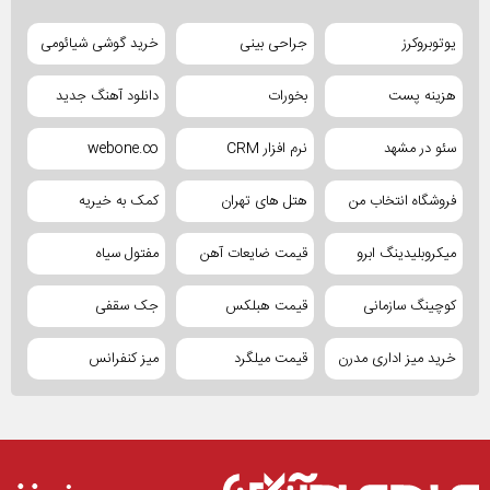
یوتوبروکرز
جراحی بینی
خرید گوشی شیائومی
هزینه پست
بخورات
دانلود آهنگ جدید
سئو در مشهد
نرم افزار CRM
webone.co
فروشگاه انتخاب من
هتل های تهران
کمک به خیریه
میکروبلیدینگ ابرو
قیمت ضایعات آهن
مفتول سیاه
کوچینگ سازمانی
قیمت هبلکس
جک سقفی
خرید میز اداری مدرن
قیمت میلگرد
میز کنفرانس