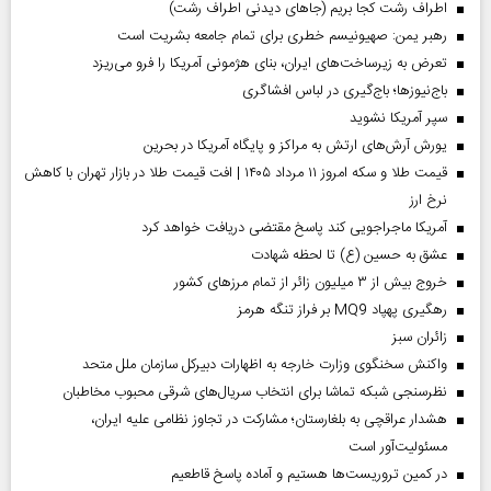
اطراف رشت کجا بریم (جاهای دیدنی اطراف رشت)
رهبر یمن: صهیونیسم خطری برای تمام جامعه بشریت است
تعرض به زیرساخت‌های ایران، بنای هژمونی آمریکا را فرو می‌ریزد
باج‌نیوزها؛ باج‌گیری در لباس افشاگری
سپر آمریکا نشوید
یورش آرش‌های ارتش به مراکز و پایگاه‌ آمریکا در بحرین
قیمت طلا و سکه امروز ۱۱ مرداد ۱۴۰۵ | افت قیمت طلا در بازار تهران با کاهش
نرخ ارز
آمریکا ماجراجویی کند پاسخ مقتضی دریافت خواهد کرد
عشق به حسین (ع) تا لحظه شهادت
خروج بیش از ۳ میلیون زائر از تمام مرز‌های کشور
رهگیری پهپاد MQ9 بر فراز تنگه هرمز
‌زائران سبز
واکنش سخنگوی وزارت خارجه به اظهارات دبیرکل سازمان ملل متحد
نظرسنجی شبکه تماشا برای انتخاب سریال‌های شرقی محبوب مخاطبان
هشدار عراقچی به بلغارستان؛ مشارکت در تجاوز نظامی علیه ایران،
مسئولیت‌آور است
در کمین تروریست‌ها هستیم و آماده پاسخ قاطعیم