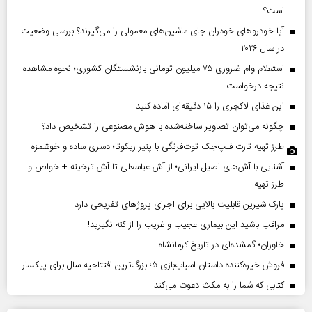
است؟
آیا خودروهای خودران جای ماشین‌های معمولی را می‌گیرند؟ بررسی وضعیت
در سال ۲۰۲۶
استعلام وام ضروری ۷۵ میلیون تومانی بازنشستگان کشوری؛ نحوه مشاهده
نتیجه درخواست
این غذای لاکچری را ۱۵ دقیقه‌ای آماده کنید
چگونه می‌توان تصاویر ساخته‌شده با هوش مصنوعی را تشخیص داد؟
طرز تهیه تارت فلپ‌جک توت‌فرنگی با پنیر ریکوتا؛ دسری ساده و خوشمزه
آشنایی با آش‌های اصیل ایرانی؛ از آش عباسعلی تا آش ترخینه + خواص و
طرز تهیه
پارک شیرین قابلیت‌ بالایی برای اجرای پروژهای تفریحی دارد
مراقب باشید این بیماری عجیب و غریب را از کنه نگیرید!
خاوران؛ گمشده‌ای در تاریخ کرمانشاه
فروش خیره‌کننده داستان اسباب‌بازی ۵؛ بزرگ‌ترین افتتاحیه سال برای پیکسار
کتابی که شما را به مکث دعوت می‌کند