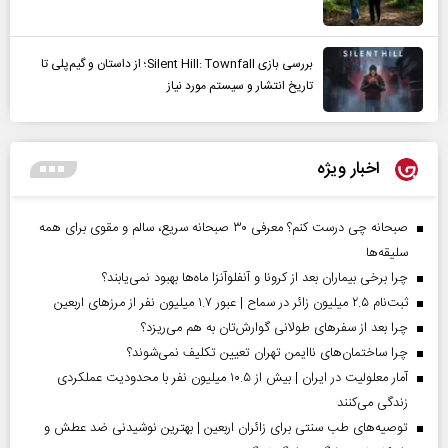
بررسی بازی Silent Hill: Townfall؛ از داستان و گیم‌پلی تا
تاریخ انتشار و سیستم مورد نیاز
اخبار ویژه
صبحانه چی درست کنم؟ معرفی ۳۰ صبحانه سریع، سالم و مقوی برای همه
سلیقه‌ها
چرا برخی بیماران بعد از کرونا و آنفلوآنزا ماه‌ها بهبود نمی‌یابند؟
ثبت‌نام ۲.۵ میلیون زائر در سماح | عبور ۱.۷ میلیون نفر از مرز‌های اربعین
چرا بعد از سفرهای طولانی گوارش‌تان به هم می‌ریزد؟
چرا ساختمان‌های ناایمن تهران تعیین تکلیف نمی‌شوند؟
آمار معلولیت در ایران | بیش از ۱۰.۵ میلیون نفر با محدودیت عملکردی
زندگی می‌کنند
توصیه‌های طب سنتی برای زائران اربعین | بهترین نوشیدنی ضد عطش و