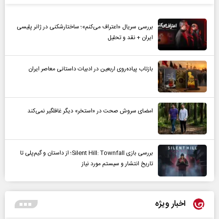
بررسی سریال «اعتراف می‌کنم»؛ ساختارشکنی در ژانر پلیسی
ایران + نقد و تحلیل
بازتاب پیاده‌روی اربعین در ادبیات داستانی معاصر ایران
امضای سروش صحت در «استخر» دیگر غافلگیر نمی‌کند
بررسی بازی Silent Hill: Townfall؛ از داستان و گیم‌پلی تا
تاریخ انتشار و سیستم مورد نیاز
اخبار ویژه