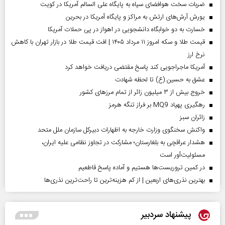
ضربات سخت هوافضای سپاه به پایگاه علی السالم آمریکا در کویت
یورش آرش‌های ارتش به مراکز و پایگاه‌ آمریکا در بحرین
خسارت به دو خوابگاه دانشجویی در اهواز در پی حملات آمریکا
قیمت طلا و سکه امروز ۱۱ مرداد ۱۴۰۵ | افت قیمت طلا در بازار تهران با کاهش
نرخ ارز
آمریکا ماجراجویی کند پاسخ مقتضی دریافت خواهد کرد
عشق به حسین (ع) تا لحظه شهادت
خروج بیش از ۳ میلیون زائر از تمام مرز‌های کشور
رهگیری پهپاد MQ9 بر فراز تنگه هرمز
‌زائران سبز
واکنش سخنگوی وزارت خارجه به اظهارات دبیرکل سازمان ملل متحد
هشدار عراقچی به بلغارستان؛ مشارکت در تجاوز نظامی علیه ایران،
مسئولیت‌آور است
در کمین تروریست‌ها هستیم و آماده پاسخ قاطعیم
بهترین نذری‌های اربعین | از کم هزینه‌ترین تا راحت‌ترین نذری‌ها
پیشنهاد سردبیر