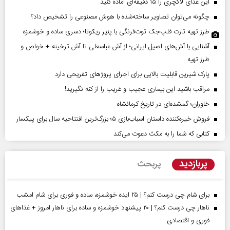
این غذای لاکچری را ۱۵ دقیقه‌ای آماده کنید
چگونه می‌توان تصاویر ساخته‌شده با هوش مصنوعی را تشخیص داد؟
طرز تهیه تارت فلپ‌جک توت‌فرنگی با پنیر ریکوتا؛ دسری ساده و خوشمزه
آشنایی با آش‌های اصیل ایرانی؛ از آش عباسعلی تا آش ترخینه + خواص و
طرز تهیه
پارک شیرین قابلیت‌ بالایی برای اجرای پروژهای تفریحی دارد
مراقب باشید این بیماری عجیب و غریب را از کنه نگیرید!
خاوران؛ گمشده‌ای در تاریخ کرمانشاه
فروش خیره‌کننده داستان اسباب‌بازی ۵؛ بزرگ‌ترین افتتاحیه سال برای پیکسار
کتابی که شما را به مکث دعوت می‌کند
پربازدید
پربحث
برای شام چی درست کنم؟ | ۲۵ ایده خوشمزه، ساده و فوری برای شام امشب
ناهار چی درست کنم؟ | ۲۰ پیشنهاد خوشمزه و ساده برای ناهار امروز + غذاهای
فوری و اقتصادی