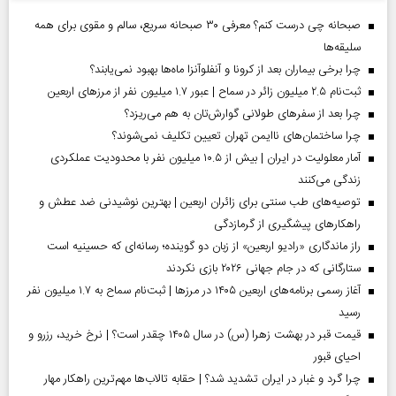
صبحانه چی درست کنم؟ معرفی ۳۰ صبحانه سریع، سالم و مقوی برای همه
سلیقه‌ها
چرا برخی بیماران بعد از کرونا و آنفلوآنزا ماه‌ها بهبود نمی‌یابند؟
ثبت‌نام ۲.۵ میلیون زائر در سماح | عبور ۱.۷ میلیون نفر از مرز‌های اربعین
چرا بعد از سفرهای طولانی گوارش‌تان به هم می‌ریزد؟
چرا ساختمان‌های ناایمن تهران تعیین تکلیف نمی‌شوند؟
آمار معلولیت در ایران | بیش از ۱۰.۵ میلیون نفر با محدودیت عملکردی
زندگی می‌کنند
توصیه‌های طب سنتی برای زائران اربعین | بهترین نوشیدنی ضد عطش و
راهکارهای پیشگیری از گرمازدگی
راز ماندگاری «رادیو اربعین» از زبان دو گوینده؛ رسانه‌ای که حسینیه است
ستارگانی که در جام جهانی ۲۰۲۶ بازی نکردند
آغاز رسمی برنامه‌های اربعین ۱۴۰۵ در مرز‌ها | ثبت‌نام سماح به ۱.۷ میلیون نفر
رسید
قیمت قبر در بهشت زهرا (س) در سال ۱۴۰۵ چقدر است؟ | نرخ خرید، رزرو و
احیای قبور
چرا گرد و غبار در ایران تشدید شد؟ | حقابه تالاب‌ها مهم‌ترین راهکار مهار