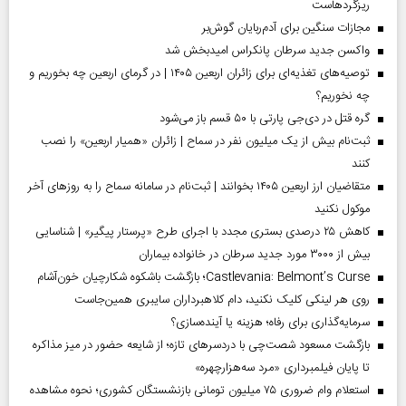
ریزگردهاست
مجازات سنگین برای آدم‌ربایان گوش‌بر
واکسن جدید سرطان پانکراس امیدبخش شد
توصیه‌های تغذیه‌ای برای زائران اربعین ۱۴۰۵ | در گرمای اربعین چه بخوریم و
چه نخوریم؟
گره قتل در دی‌جی پارتی با ۵۰ قسم باز می‌شود
ثبت‌نام بیش از یک میلیون نفر در سماح | زائران «همیار اربعین» را نصب
کنند
متقاضیان ارز اربعین ۱۴۰۵ بخوانند | ثبت‌نام در سامانه سماح را به روز‌های آخر
موکول نکنید
کاهش ۲۵ درصدی بستری مجدد با اجرای طرح «پرستار پیگیر» | شناسایی
بیش از ۳۰۰۰ مورد جدید سرطان در خانواده بیماران
Castlevania: Belmont’s Curse؛ بازگشت باشکوه شکارچیان خون‌آشام
روی هر لینکی کلیک نکنید، دام کلاهبرداران سایبری همین‌جاست
سرمایه‌گذاری برای رفاه؛ هزینه یا آینده‌سازی؟
بازگشت مسعود شصت‌چی با دردسر‌های تازه؛ از شایعه حضور در میز مذاکره
تا پایان فیلمبرداری «مرد سه‌هزارچهره»
استعلام وام ضروری ۷۵ میلیون تومانی بازنشستگان کشوری؛ نحوه مشاهده