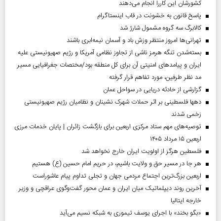
کشورشان این کاررا انجام می‌دهند
پاسخ قانون به خشونت در قاب اینستاگرام
کالابرگ سه گروه مشمول شارژ شد
تهرانی‌ها امروز منتظر وزش باد و آسمان نیمه‌ابری باشند
بسته‌شدن تنگه هرمز ناشی از تجاوز نظامی آمریکا و رژیم صهیونیستی علیه
ایران و پیامد‌های امنیتی آن برای کل منطقه بود/مختصات جغرافیایی مسیر
مد نظر طرفین، مورد تفاهم قرار گرفته
گزارشی از حادثه دریایی در سواحل عمان
دهها فلسطینی بر اثر حملات شهرک نشینان و نظامیان رژیم صهیونیستی
زخمی شدند
توصیه‌های مهم ستاد مرکزی اربعین برای بازگشت زائران | پایان خدمات مرزی
اربعین ۱۵ مرداد ۱۴۰۵
فلسطین هرگز از اولویت ایران خارج نخواهد شد
هر جا در مسیر حق و ولایت باشیم، در حریم امام حسین (ع) هستیم
اربعین بزرگ‌ترین اجتماع مردمی جهان و تجلی تداوم پیام عاشوراست
آخرین روند دیپلماتیک میان ایران و عمان محور گفت‌وگوی عراقچی و وزیر
خارجه ایتالیا
«بگو بخند» با اجرای یوسف تیموری به شبکه نسیم می‌آید