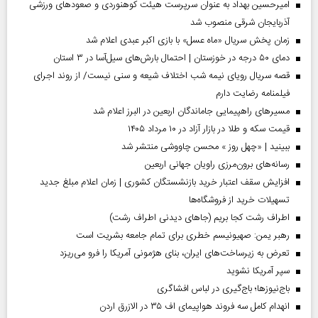
امیرحسین بهداد به عنوان سرپرست هیئت کوهنوردی و صعودهای ورزشی
آذربایجان شرقی منصوب شد
زمان پخش سریال «ماه عسل» با بازی اکبر عبدی اعلام شد
دمای ۵۰ درجه در خوزستان | احتمال بارش‌های سیل‌آسا در ۳ استان
قصه سریال رویای نیمه شب اختلاف شیعه و سنی نیست/ از روند اجرای
فیلمنامه رضایت دارم
مسیر‌های راهپیمایی جاماندگان اربعین در البرز اعلام شد
قیمت سکه و طلا در بازار آزاد در ۱۰ مرداد ۱۴۰۵
ببینید | «چهل روز » محسن چاووشی منتشر شد
رسانه‌های برون‌مرزی راویان جهانی اربعین
افزایش سقف اعتبار خرید بازنشستگان کشوری | زمان اعلام مبلغ جدید
تسهیلات خرید از فروشگاه‌ها
اطراف رشت کجا بریم (جاهای دیدنی اطراف رشت)
رهبر یمن: صهیونیسم خطری برای تمام جامعه بشریت است
تعرض به زیرساخت‌های ایران، بنای هژمونی آمریکا را فرو می‌ریزد
سپر آمریکا نشوید
باج‌نیوزها؛ باج‌گیری در لباس افشاگری
انهدام کامل سه فروند هواپیمای اف ۳۵ در الازرق اردن