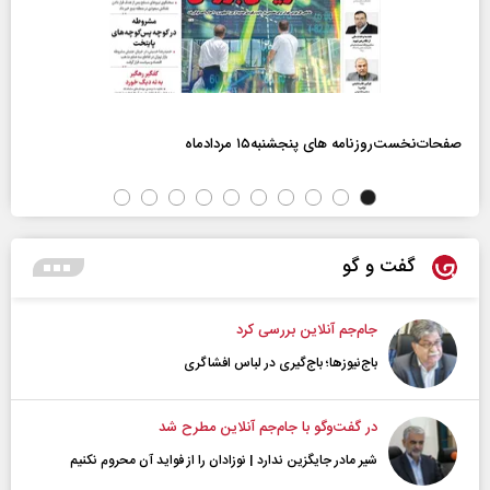
صفحات‌نخست‌روزنامه ها‌ی پنجشنبه‌۱۵ مردادماه
گفت و گو
جام‌جم آنلاین بررسی کرد
باج‌نیوزها؛ باج‌گیری در لباس افشاگری
در گفت‌و‌گو با جام‌جم آنلاین مطرح شد
شیر مادر جایگزین ندارد | نوزادان را از فواید آن محروم نکنیم