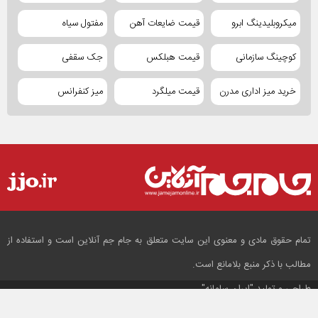
میکروبلیدینگ ابرو
قیمت ضایعات آهن
مفتول سیاه
کوچینگ سازمانی
قیمت هبلکس
جک سقفی
خرید میز اداری مدرن
قیمت میلگرد
میز کنفرانس
تمام حقوق مادی و معنوی این سایت متعلق به جام جم آنلاین است و استفاده از
مطالب با ذکر منبع بلامانع است.
طراحی و تولید
"ایران سامانه"