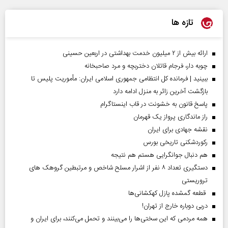
تازه ها
ارائه بیش از ۲ میلیون خدمت بهداشتی در اربعین حسینی
چوبه دار، فرجام قاتلان دختربچه و مرد صاحبخانه
ببینید | فرمانده کل انتظامی جمهوری اسلامی ایران­: مأموریت پلیس تا
بازگشت آخرین زائر به منزل ادامه دارد
پاسخ قانون به خشونت در قاب اینستاگرام
راز ماندگاری پرواز یک قهرمان
نقشه جهادی برای ایران
رکوردشکنی تاریخی بورس
هم دنبال جوانگرایی هستم هم نتیجه
دستگیری تعداد ۸ نفر از اشرار مسلح شاخص و مرتبطین گروهک های
تروریستی
قطعه گمشده پازل کهکشانی‌ها
دربی دوباره خارج از تهران!
همه مردمی که این سختی‌ها را می‌بینند و تحمل می‌کنند، برای ایران و