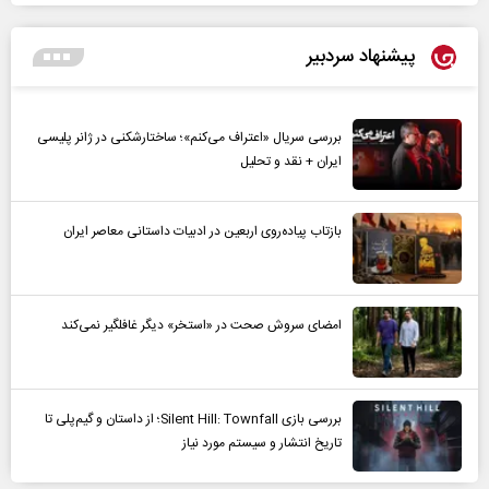
پیشنهاد سردبیر
بررسی سریال «اعتراف می‌کنم»؛ ساختارشکنی در ژانر پلیسی
ایران + نقد و تحلیل
بازتاب پیاده‌روی اربعین در ادبیات داستانی معاصر ایران
امضای سروش صحت در «استخر» دیگر غافلگیر نمی‌کند
بررسی بازی Silent Hill: Townfall؛ از داستان و گیم‌پلی تا
تاریخ انتشار و سیستم مورد نیاز