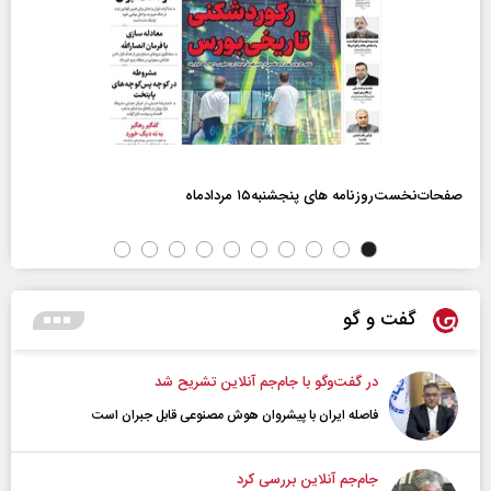
صفحات‌نخست‌روزنامه ها‌ی پنجشنبه‌۱۵ مردادماه
گفت و گو
در گفت‌و‌گو با جام‌جم آنلاین تشریح شد
فاصله ایران با پیشرو‌ان هوش مصنوعی قابل جبران است
جام‌جم آنلاین بررسی کرد