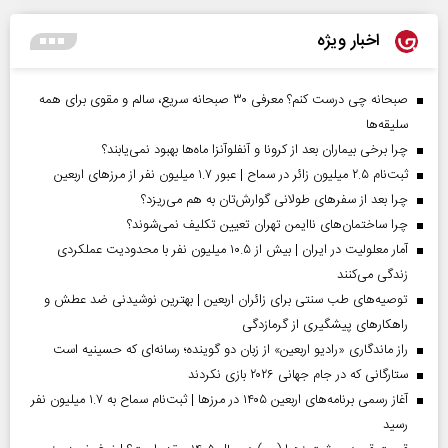
اخبار ویژه
صبحانه چی درست کنم؟ معرفی ۳۰ صبحانه سریع، سالم و مقوی برای همه
سلیقه‌ها
چرا برخی بیماران بعد از کرونا و آنفلوآنزا ماه‌ها بهبود نمی‌یابند؟
ثبت‌نام ۲.۵ میلیون زائر در سماح | عبور ۱.۷ میلیون نفر از مرز‌های اربعین
چرا بعد از سفرهای طولانی گوارش‌تان به هم می‌ریزد؟
چرا ساختمان‌های ناایمن تهران تعیین تکلیف نمی‌شوند؟
آمار معلولیت در ایران | بیش از ۱۰.۵ میلیون نفر با محدودیت عملکردی
زندگی می‌کنند
توصیه‌های طب سنتی برای زائران اربعین | بهترین نوشیدنی ضد عطش و
راهکارهای پیشگیری از گرمازدگی
راز ماندگاری «رادیو اربعین» از زبان دو گوینده؛ رسانه‌ای که حسینیه است
ستارگانی که در جام جهانی ۲۰۲۶ بازی نکردند
آغاز رسمی برنامه‌های اربعین ۱۴۰۵ در مرز‌ها | ثبت‌نام سماح به ۱.۷ میلیون نفر
رسید