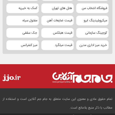
فروشگاه انتخاب من
هتل های تهران
کمک به خیریه
میکروبلیدینگ ابرو
قیمت ضایعات آهن
مفتول سیاه
کوچینگ سازمانی
قیمت هبلکس
جک سقفی
خرید میز اداری مدرن
قیمت میلگرد
میز کنفرانس
تمام حقوق مادی و معنوی این سایت متعلق به جام جم آنلاین است و استفاده از
مطالب با ذکر منبع بلامانع است.