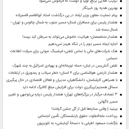
ترکیب طلایی برنج، لوبیا و گوشت که فراموش نمی‌شود
بهترین هدیه روز خبرنگار
پیام تسلیت معاون وزیر ارشاد در پی درگذشت استاد ابوالقاسم قاسم‌زاده
هشدار پلیس برای مسافران شمال؛ مسیر جنوب به شمال چالوس و تهران–
شمال بسته شد
هشدار متخصصان؛ هپاتیت خاموش می‌تواند به سرطان کبد برسد!
اجازه ایجاد مسیر دوم را در تنگه هرمز نمی‌دهیم
هک شرکت‌های مالی با تماس تلفنی؛ فیشینگ صوتی برای سرقت اطلاعات
حساس
نقض آتش‌بس در لبنان؛ حمله توپخانه‌ای و پهپادی اسرائیل به چند شهرک
هشدار نارنجی هواشناسی برای ۴ استان؛ خطر سیلاب و رعدوبرق در ارتفاعات
با همراهی کارشناسان، دانشگاهیان، مدیران و فعالان اقتصادی در حال پیگیری
مسائل هستیم/پیگیری دولت برای افزایش مبلغ کالابرگ ادامه دارد
۳ تصادف مرگبار در بزرگراه‌های تهران؛ هشدار پلیس درباره بی‌توجهی و تغییر
مسیر ناگهانی
ببینید | وقتی ستاره‌ها قبل از گل جشن گرفتند!
پرداخت مابه‌التفاوت حقوق بازنشستگان تأمین اجتماعی
بازگشت مسعود اطیابی با «نسخهٔ آزمایشی» به تلویزیون