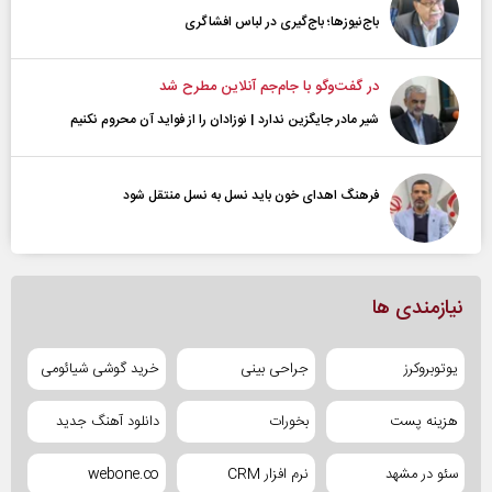
باج‌نیوزها؛ باج‌گیری در لباس افشاگری
در گفت‌و‌گو با جام‌جم آنلاین مطرح شد
شیر مادر جایگزین ندارد | نوزادان را از فواید آن محروم نکنیم
فرهنگ اهدای خون باید نسل به نسل منتقل شود
نیازمندی ها
یوتوبروکرز
جراحی بینی
خرید گوشی شیائومی
هزینه پست
بخورات
دانلود آهنگ جدید
سئو در مشهد
نرم افزار CRM
webone.co