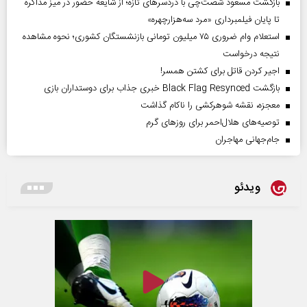
بازگشت مسعود شصت‌چی با دردسر‌های تازه؛ از شایعه حضور در میز مذاکره
تا پایان فیلمبرداری «مرد سه‌هزارچهره»
استعلام وام ضروری ۷۵ میلیون تومانی بازنشستگان کشوری؛ نحوه مشاهده
نتیجه درخواست
اجیر کردن قاتل برای کشتن همسر!
بازگشت Black Flag Resynced خبری جذاب برای دوستداران بازی
معجزه، نقشه شوهرکشی را ناکام گذاشت
توصیه‌های هلال‌احمر برای روز‌های گرم
جام‌جهانی مهاجران
ویدئو