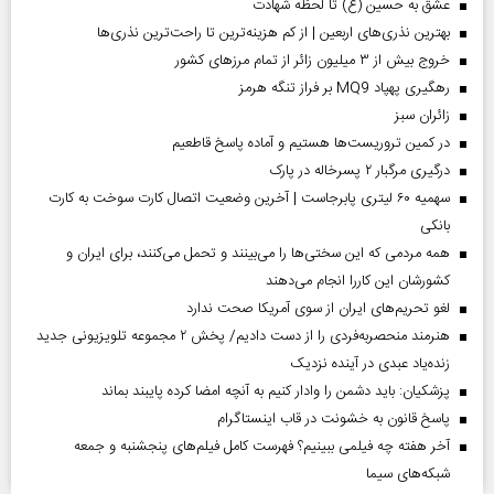
عشق به حسین (ع) تا لحظه شهادت
بهترین نذری‌های اربعین | از کم هزینه‌ترین تا راحت‌ترین نذری‌ها
خروج بیش از ۳ میلیون زائر از تمام مرز‌های کشور
رهگیری پهپاد MQ9 بر فراز تنگه هرمز
‌زائران سبز
در کمین تروریست‌ها هستیم و آماده پاسخ قاطعیم
درگیری مرگبار ۲ پسرخاله در پارک
سهمیه ۶۰ لیتری پابرجاست | آخرین وضعیت اتصال کارت سوخت به کارت
بانکی
همه مردمی که این سختی‌ها را می‌بینند و تحمل می‌کنند، برای ایران و
کشورشان این کاررا انجام می‌دهند
لغو تحریم‌های ایران از سوی آمریکا صحت ندارد
هنرمند منحصر‌به‌فردی را از دست دادیم/ پخش ۲ مجموعه تلویزیونی جدید
زنده‌یاد عبدی در آینده نزدیک
پزشکیان: باید دشمن را وادار کنیم به آنچه امضا کرده پایبند بماند
پاسخ قانون به خشونت در قاب اینستاگرام
آخر هفته چه فیلمی ببینیم؟ فهرست کامل فیلم‌های پنجشنبه و جمعه
شبکه‌های سیما