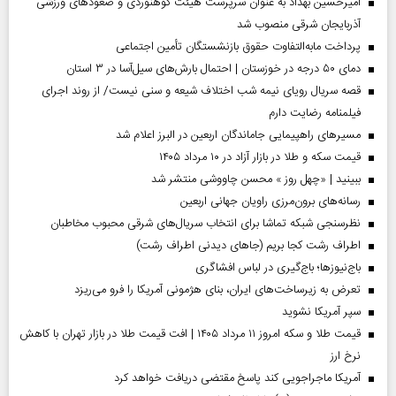
امیرحسین بهداد به عنوان سرپرست هیئت کوهنوردی و صعودهای ورزشی
آذربایجان شرقی منصوب شد
پرداخت مابه‌التفاوت حقوق بازنشستگان تأمین اجتماعی
دمای ۵۰ درجه در خوزستان | احتمال بارش‌های سیل‌آسا در ۳ استان
قصه سریال رویای نیمه شب اختلاف شیعه و سنی نیست/ از روند اجرای
فیلمنامه رضایت دارم
مسیر‌های راهپیمایی جاماندگان اربعین در البرز اعلام شد
قیمت سکه و طلا در بازار آزاد در ۱۰ مرداد ۱۴۰۵
ببینید | «چهل روز » محسن چاووشی منتشر شد
رسانه‌های برون‌مرزی راویان جهانی اربعین
نظرسنجی شبکه تماشا برای انتخاب سریال‌های شرقی محبوب مخاطبان
اطراف رشت کجا بریم (جاهای دیدنی اطراف رشت)
باج‌نیوزها؛ باج‌گیری در لباس افشاگری
تعرض به زیرساخت‌های ایران، بنای هژمونی آمریکا را فرو می‌ریزد
سپر آمریکا نشوید
قیمت طلا و سکه امروز ۱۱ مرداد ۱۴۰۵ | افت قیمت طلا در بازار تهران با کاهش
نرخ ارز
آمریکا ماجراجویی کند پاسخ مقتضی دریافت خواهد کرد