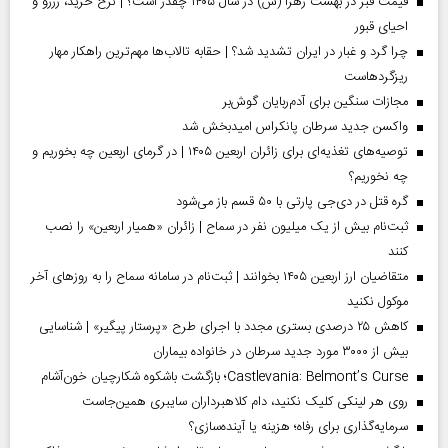
قیمت قبر در بهشت زهرا (س) در سال ۱۴۰۵ چقدر است؟ | نرخ خرید، رزرو و
احیای قبور
چرا گرد و غبار در ایران تشدید شد؟ | حقابه تالاب‌ها مهم‌ترین راهکار مهار
ریزگردهاست
مجازات سنگین برای آدم‌ربایان گوش‌بر
واکسن جدید سرطان پانکراس امیدبخش شد
توصیه‌های تغذیه‌ای برای زائران اربعین ۱۴۰۵ | در گرمای اربعین چه بخوریم و
چه نخوریم؟
گره قتل در دی‌جی پارتی با ۵۰ قسم باز می‌شود
ثبت‌نام بیش از یک میلیون نفر در سماح | زائران «همیار اربعین» را نصب
کنند
متقاضیان ارز اربعین ۱۴۰۵ بخوانند | ثبت‌نام در سامانه سماح را به روز‌های آخر
موکول نکنید
کاهش ۲۵ درصدی بستری مجدد با اجرای طرح «پرستار پیگیر» | شناسایی
بیش از ۳۰۰۰ مورد جدید سرطان در خانواده بیماران
Castlevania: Belmont’s Curse؛ بازگشت باشکوه شکارچیان خون‌آشام
روی هر لینکی کلیک نکنید، دام کلاهبرداران سایبری همین‌جاست
سرمایه‌گذاری برای رفاه؛ هزینه یا آینده‌سازی؟