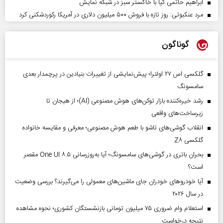
ابراهیم حاتمی کیا با خاکستر سبز در شبکه نمایش
مرد عنکبوتی: روز تازه با فروش ۵۰۰ میلیون دلاری در آمریکا رکوردشکنی کرد
گوناگون
گلکسی اس ۲۷ اولترا؛ پیش‌نمایشی از تغییرات بنیادین در پرچمدار بعدی
سامسونگ
رشد خیره‌کننده بازار توکن‌های هوش مصنوعی (AI)؛ از هیجان تا
زیرساخت‌های واقعی
انقلاب گوشی‌های تاشو‌ با طعم هوش مصنوعی؛ معرفی و مقایسه خانواده
گلکسی Z۸
بحران باتری در گوشی‌های سامسونگ؛ آیا به‌روزرسانی One UI ۸.۵ مقصر
است؟
آیا خودروهای خودران جای ماشین‌های معمولی را می‌گیرند؟ بررسی وضعیت
در سال ۲۰۲۶
استعلام وام ضروری ۷۵ میلیون تومانی بازنشستگان کشوری؛ نحوه مشاهده
نتیجه درخواست