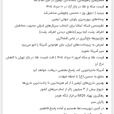
مسیر‌های راهپیمایی جاماندگان اربعین در البرز اعلام شد
قیمت سکه و طلا در بازار آزاد در ۱۰ مرداد ۱۴۰۵
ببینید | «چهل روز » محسن چاووشی منتشر شد
رسانه‌های برون‌مرزی راویان جهانی اربعین
نظرسنجی شبکه تماشا برای انتخاب سریال‌های شرقی محبوب مخاطبان
اطراف رشت کجا بریم (جاهای دیدنی اطراف رشت)
باج‌نیوزها؛ باج‌گیری در لباس افشاگری
تعرض به زیرساخت‌های ایران، بنای هژمونی آمریکا را فرو می‌ریزد
سپر آمریکا نشوید
قیمت طلا و سکه امروز ۱۱ مرداد ۱۴۰۵ | افت قیمت طلا در بازار تهران با کاهش
نرخ ارز
آمریکا ماجراجویی کند پاسخ مقتضی دریافت خواهد کرد
عشق به حسین (ع) تا لحظه شهادت
بهترین نذری‌های اربعین | از کم هزینه‌ترین تا راحت‌ترین نذری‌ها
خروج بیش از ۳ میلیون زائر از تمام مرز‌های کشور
رهگیری پهپاد MQ9 بر فراز تنگه هرمز
‌زائران سبز
در کمین تروریست‌ها هستیم و آماده پاسخ قاطعیم