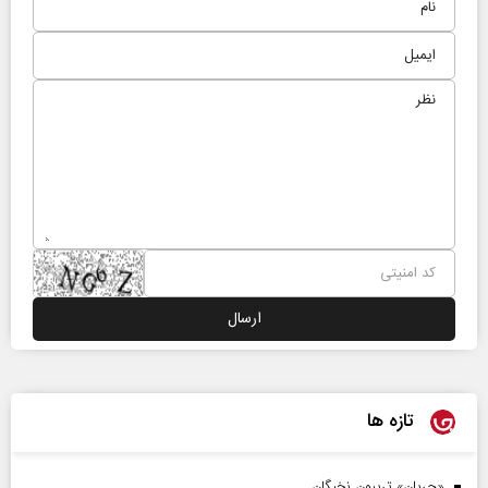
تازه ها
«جریان» تریبون نخبگان