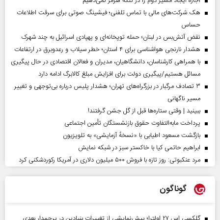
اجازه ایجاد مسیر دوم را در تنگه هرمز نمی‌دهیم
هک شرکت‌های مالی با تماس تلفنی؛ فیشینگ صوتی برای سرقت اطلاعات
حساس
نقض آتش‌بس در لبنان؛ حمله توپخانه‌ای و پهپادی اسرائیل به چند شهرک
هشدار نارنجی هواشناسی برای ۴ استان؛ خطر سیلاب و رعدوبرق در ارتفاعات
با همراهی کارشناسان، دانشگاهیان، مدیران و فعالان اقتصادی در حال پیگیری
مسائل هستیم/پیگیری دولت برای افزایش مبلغ کالابرگ ادامه دارد
۳ تصادف مرگبار در بزرگراه‌های تهران؛ هشدار پلیس درباره بی‌توجهی و تغییر
مسیر ناگهانی
ببینید | وقتی ستاره‌ها قبل از گل جشن گرفتند!
پرداخت مابه‌التفاوت حقوق بازنشستگان تأمین اجتماعی
بازگشت مسعود اطیابی با «نسخهٔ آزمایشی» به تلویزیون
ابراهیم حاتمی کیا با خاکستر سبز در شبکه نمایش
مرد عنکبوتی: روز تازه با فروش ۵۰۰ میلیون دلاری در آمریکا رکوردشکنی کرد
گوناگون
گلکسی اس ۲۷ اولترا؛ پیش‌نمایشی از تغییرات بنیادین در پرچمدار بعدی