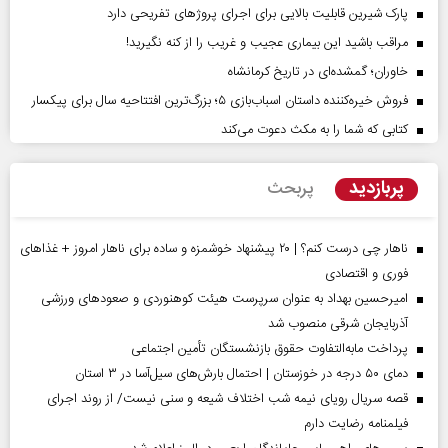
پارک شیرین قابلیت‌ بالایی برای اجرای پروژهای تفریحی دارد
مراقب باشید این بیماری عجیب و غریب را از کنه نگیرید!
خاوران؛ گمشده‌ای در تاریخ کرمانشاه
فروش خیره‌کننده داستان اسباب‌بازی ۵؛ بزرگ‌ترین افتتاحیه سال برای پیکسار
کتابی که شما را به مکث دعوت می‌کند
پربازدید
پربحث
ناهار چی درست کنم؟ | ۲۰ پیشنهاد خوشمزه و ساده برای ناهار امروز + غذاهای
فوری و اقتصادی
امیرحسین بهداد به عنوان سرپرست هیئت کوهنوردی و صعودهای ورزشی
آذربایجان شرقی منصوب شد
پرداخت مابه‌التفاوت حقوق بازنشستگان تأمین اجتماعی
دمای ۵۰ درجه در خوزستان | احتمال بارش‌های سیل‌آسا در ۳ استان
قصه سریال رویای نیمه شب اختلاف شیعه و سنی نیست/ از روند اجرای
فیلمنامه رضایت دارم