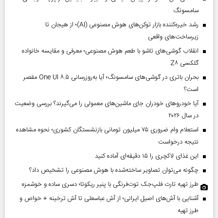
سامسونگ
رشد خیره‌کننده بازار توکن‌های هوش مصنوعی (AI)؛ از هیجان تا
زیرساخت‌های واقعی
انقلاب گوشی‌های تاشو‌ با طعم هوش مصنوعی؛ معرفی و مقایسه خانواده
گلکسی Z۸
بحران باتری در گوشی‌های سامسونگ؛ آیا به‌روزرسانی One UI ۸.۵ مقصر
است؟
آیا خودروهای خودران جای ماشین‌های معمولی را می‌گیرند؟ بررسی وضعیت
در سال ۲۰۲۶
استعلام وام ضروری ۷۵ میلیون تومانی بازنشستگان کشوری؛ نحوه مشاهده
نتیجه درخواست
این غذای لاکچری را ۱۵ دقیقه‌ای آماده کنید
چگونه می‌توان تصاویر ساخته‌شده با هوش مصنوعی را تشخیص داد؟
طرز تهیه تارت فلپ‌جک توت‌فرنگی با پنیر ریکوتا؛ دسری ساده و خوشمزه
آشنایی با آش‌های اصیل ایرانی؛ از آش عباسعلی تا آش ترخینه + خواص و
طرز تهیه