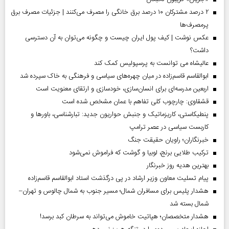
۲ درصد مشترکان ۱۰ درصد برق خانگی را مصرف می‌کنند | جزئیات مصرف برق
پرمصرف‌ها
عکس نوشت | کیف پول ایران چیست و چگونه می‌توان به آن دسترسی
داشت؟
عالیشاه می توانست به پرسپولیس کمک کند
ابوالقاسم قاسم‌زاده در میان چهره‌های سیاسی و فرهنگی به خاک سپرده شد
اربعین مدرسه‌ای برای انسان‌سازی، خودسازی و ارتقای معنویت است
قشقاوی: چارچوب کلی تفاهم با عمان مشخص شده است
پنطیکاستی، کاریزماتیک و جنبش حواریون جدید: تبارشناسی، باور‌ها و
کاربست سیاسی در عصر ترامپ
خبرنگاران؛ راویان حقیقت جنگ
ترکیب طلایی برنج، لوبیا و گوشت که فراموش نمی‌شود
بهترین هدیه روز خبرنگار
پیام تسلیت معاون وزیر ارشاد در پی درگذشت استاد ابوالقاسم قاسم‌زاده
هشدار پلیس برای مسافران شمال؛ مسیر جنوب به شمال چالوس و تهران–
شمال بسته شد
هشدار متخصصان؛ هپاتیت خاموش می‌تواند به سرطان کبد برسد!