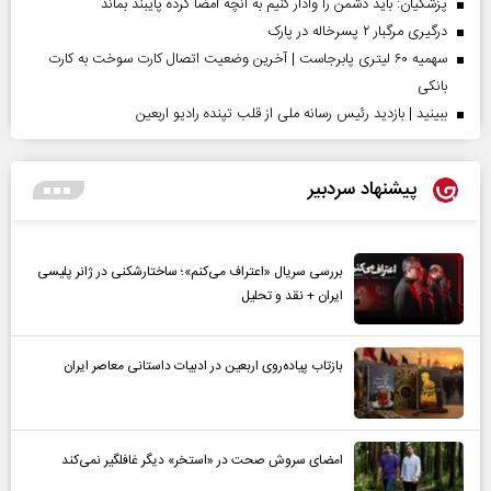
پزشکیان: باید دشمن را وادار کنیم به آنچه امضا کرده پایبند بماند
درگیری مرگبار ۲ پسرخاله در پارک
سهمیه ۶۰ لیتری پابرجاست | آخرین وضعیت اتصال کارت سوخت به کارت
بانکی
ببینید | بازدید رئیس رسانه ملی از قلب تپنده رادیو اربعین
پیشنهاد سردبیر
بررسی سریال «اعتراف می‌کنم»؛ ساختارشکنی در ژانر پلیسی
ایران + نقد و تحلیل
بازتاب پیاده‌روی اربعین در ادبیات داستانی معاصر ایران
امضای سروش صحت در «استخر» دیگر غافلگیر نمی‌کند