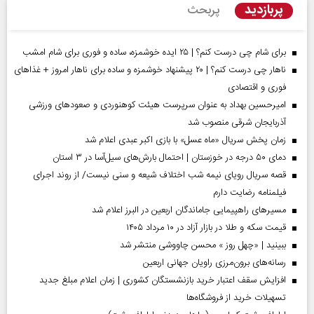
پربازدید
پربحث
برای شام چی درست کنم؟ | ۲۵ ایده خوشمزه، ساده و فوری برای شام امشب
ناهار چی درست کنم؟ | ۲۰ پیشنهاد خوشمزه و ساده برای ناهار امروز + غذاهای
فوری و اقتصادی
امیرحسین بهداد به عنوان سرپرست هیئت کوهنوردی و صعودهای ورزشی
آذربایجان شرقی منصوب شد
زمان پخش سریال «ماه عسل» با بازی اکبر عبدی اعلام شد
دمای ۵۰ درجه در خوزستان | احتمال بارش‌های سیل‌آسا در ۳ استان
قصه سریال رویای نیمه شب اختلاف شیعه و سنی نیست/ از روند اجرای
فیلمنامه رضایت دارم
مسیر‌های راهپیمایی جاماندگان اربعین در البرز اعلام شد
قیمت سکه و طلا در بازار آزاد در ۱۰ مرداد ۱۴۰۵
ببینید | «چهل روز » محسن چاووشی منتشر شد
رسانه‌های برون‌مرزی راویان جهانی اربعین
افزایش سقف اعتبار خرید بازنشستگان کشوری | زمان اعلام مبلغ جدید
تسهیلات خرید از فروشگاه‌ها