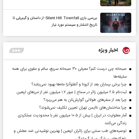
بررسی بازی Silent Hill: Townfall؛ از داستان و گیم‌پلی تا
تاریخ انتشار و سیستم مورد نیاز
اخبار ویژه
صبحانه چی درست کنم؟ معرفی ۳۰ صبحانه سریع، سالم و مقوی برای همه
سلیقه‌ها
چرا برخی بیماران بعد از کرونا و آنفلوآنزا ماه‌ها بهبود نمی‌یابند؟
ثبت‌نام ۲.۵ میلیون زائر در سماح | عبور ۱.۷ میلیون نفر از مرز‌های اربعین
چرا بعد از سفرهای طولانی گوارش‌تان به هم می‌ریزد؟
چرا ساختمان‌های ناایمن تهران تعیین تکلیف نمی‌شوند؟
آمار معلولیت در ایران | بیش از ۱۰.۵ میلیون نفر با محدودیت عملکردی
زندگی می‌کنند
توصیه‌های طب سنتی برای زائران اربعین | بهترین نوشیدنی ضد عطش و
راهکارهای پیشگیری از گرمازدگی