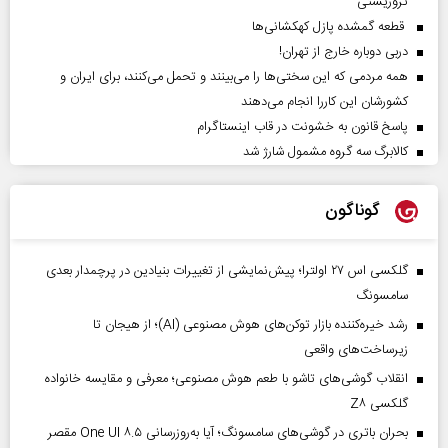
تروریستی
قطعه گمشده پازل کهکشانی‌ها
دربی دوباره خارج از تهران!
همه مردمی که این سختی‌ها را می‌بینند و تحمل می‌کنند، برای ایران و
کشورشان این کاررا انجام می‌دهند
پاسخ قانون به خشونت در قاب اینستاگرام
کالابرگ سه گروه مشمول شارژ شد
گوناگون
گلکسی اس ۲۷ اولترا؛ پیش‌نمایشی از تغییرات بنیادین در پرچمدار بعدی
سامسونگ
رشد خیره‌کننده بازار توکن‌های هوش مصنوعی (AI)؛ از هیجان تا
زیرساخت‌های واقعی
انقلاب گوشی‌های تاشو‌ با طعم هوش مصنوعی؛ معرفی و مقایسه خانواده
گلکسی Z۸
بحران باتری در گوشی‌های سامسونگ؛ آیا به‌روزرسانی One UI ۸.۵ مقصر