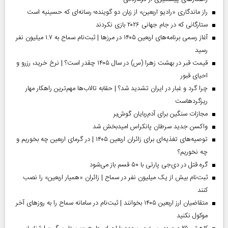
راز ماندگاری «رادیو اربعین» از زبان دو گوینده؛ رسانه‌ای که حسینیه است
ستارگانی که در جام جهانی ۲۰۲۶ بازی نکردند
آغاز رسمی برنامه‌های اربعین ۱۴۰۵ در مرز‌ها | ثبت‌نام سماح به ۱.۷ میلیون نفر
رسید
قیمت قبر در بهشت زهرا (س) در سال ۱۴۰۵ چقدر است؟ | نرخ خرید، رزرو و
احیای قبور
چرا گرد و غبار در ایران تشدید شد؟ | حقابه تالاب‌ها مهم‌ترین راهکار مهار
ریزگردهاست
مجازات سنگین برای آدم‌ربایان گوش‌بر
واکسن جدید سرطان پانکراس امیدبخش شد
توصیه‌های تغذیه‌ای برای زائران اربعین ۱۴۰۵ | در گرمای اربعین چه بخوریم و
چه نخوریم؟
گره قتل در دی‌جی پارتی با ۵۰ قسم باز می‌شود
ثبت‌نام بیش از یک میلیون نفر در سماح | زائران «همیار اربعین» را نصب
کنند
متقاضیان ارز اربعین ۱۴۰۵ بخوانند | ثبت‌نام در سامانه سماح را به روز‌های آخر
موکول نکنید