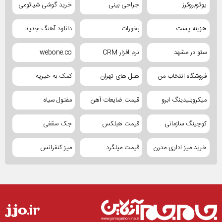
یوتوبروکرز
جراحی بینی
خرید گوشی شیائومی
هزینه پست
بخورات
دانلود آهنگ جدید
سئو در مشهد
نرم افزار CRM
webone.co
فروشگاه انتخاب من
هتل های تهران
کمک به خیریه
میکروبلیدینگ ابرو
قیمت ضایعات آهن
مفتول سیاه
کوچینگ سازمانی
قیمت هبلکس
جک سقفی
خرید میز اداری مدرن
قیمت میلگرد
میز کنفرانس