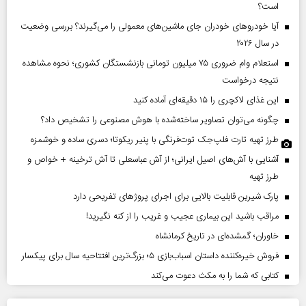
است؟
آیا خودروهای خودران جای ماشین‌های معمولی را می‌گیرند؟ بررسی وضعیت
در سال ۲۰۲۶
استعلام وام ضروری ۷۵ میلیون تومانی بازنشستگان کشوری؛ نحوه مشاهده
نتیجه درخواست
این غذای لاکچری را ۱۵ دقیقه‌ای آماده کنید
چگونه می‌توان تصاویر ساخته‌شده با هوش مصنوعی را تشخیص داد؟
طرز تهیه تارت فلپ‌جک توت‌فرنگی با پنیر ریکوتا؛ دسری ساده و خوشمزه
آشنایی با آش‌های اصیل ایرانی؛ از آش عباسعلی تا آش ترخینه + خواص و
طرز تهیه
پارک شیرین قابلیت‌ بالایی برای اجرای پروژهای تفریحی دارد
مراقب باشید این بیماری عجیب و غریب را از کنه نگیرید!
خاوران؛ گمشده‌ای در تاریخ کرمانشاه
فروش خیره‌کننده داستان اسباب‌بازی ۵؛ بزرگ‌ترین افتتاحیه سال برای پیکسار
کتابی که شما را به مکث دعوت می‌کند