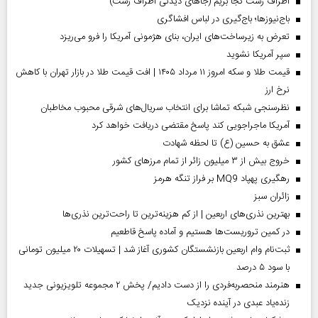
اطراف رشت کجا بریم (جاهای دیدنی اطراف رشت)
باج‌نیوزها؛ باج‌گیری در لباس افشاگری
تعرض به زیرساخت‌های ایران، بنای هژمونی آمریکا را فرو می‌ریزد
سپر آمریکا نشوید
قیمت طلا و سکه امروز ۱۱ مرداد ۱۴۰۵ | افت قیمت طلا در بازار تهران با کاهش
نرخ ارز
نظرسنجی شبکه تماشا برای انتخاب سریال‌های شرقی محبوب مخاطبان
آمریکا ماجراجویی کند پاسخ مقتضی دریافت خواهد کرد
عشق به حسین (ع) تا لحظه شهادت
خروج بیش از ۳ میلیون زائر از تمام مرز‌های کشور
رهگیری پهپاد MQ9 بر فراز تنگه هرمز
‌زائران سبز
بهترین نذری‌های اربعین | از کم هزینه‌ترین تا راحت‌ترین نذری‌ها
در کمین تروریست‌ها هستیم و آماده پاسخ قاطعیم
ثبت‌نام وام اربعین بازنشستگان کشوری آغاز شد | تسهیلات ۲۰ میلیون تومانی
با سود ۵ درصد
هنرمند منحصر‌به‌فردی را از دست دادیم/ پخش ۲ مجموعه تلویزیونی جدید
زنده‌یاد عبدی در آینده نزدیک