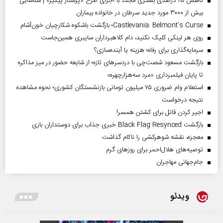
کاهش ۲۵ درصدی بستری مجدد با اجرای طرح «پرستار پیگیر» | شناسایی
بیش از ۳۰۰۰ مورد جدید سرطان در خانواده بیماران
Castlevania: Belmont’s Curse؛ بازگشت باشکوه شکارچیان خون‌آشام
روی هر لینکی کلیک نکنید، دام کلاهبرداران سایبری همین‌جاست
سرمایه‌گذاری برای رفاه؛ هزینه یا آینده‌سازی؟
بازگشت مسعود شصت‌چی با دردسر‌های تازه؛ از شایعه حضور در میز مذاکره
تا پایان فیلمبرداری «مرد سه‌هزارچهره»
استعلام وام ضروری ۷۵ میلیون تومانی بازنشستگان کشوری؛ نحوه مشاهده
نتیجه درخواست
اجیر کردن قاتل برای کشتن همسر!
بازگشت Black Flag Resynced خبری جذاب برای دوستداران بازی
معجزه، نقشه شوهرکشی را ناکام گذاشت
توصیه‌های هلال‌احمر برای روز‌های گرم
جام‌جهانی مهاجران
ویدئو