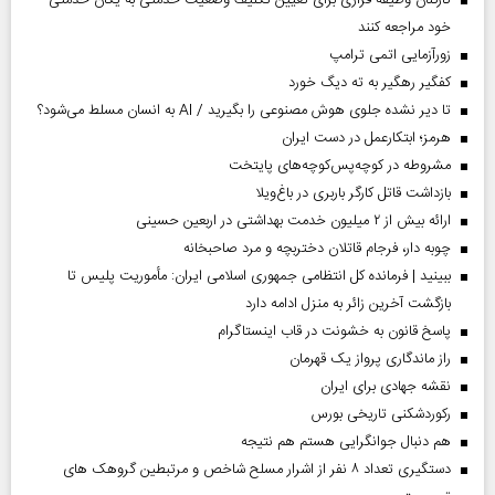
خود مراجعه کنند
زورآزمایی اتمی ترامپ
کفگیر رهگیر به ته دیگ خورد
تا دیر نشده جلوی هوش مصنوعی را بگیرید / AI به انسان مسلط می‌شود؟
هرمز؛ ابتکارعمل در دست ایران
مشروطه در کوچه‌پس‌کوچه‌های پایتخت
بازداشت قاتل کارگر باربری در باغ‌ویلا
ارائه بیش از ۲ میلیون خدمت بهداشتی در اربعین حسینی
چوبه دار، فرجام قاتلان دختربچه و مرد صاحبخانه
ببینید | فرمانده کل انتظامی جمهوری اسلامی ایران­: مأموریت پلیس تا
بازگشت آخرین زائر به منزل ادامه دارد
پاسخ قانون به خشونت در قاب اینستاگرام
راز ماندگاری پرواز یک قهرمان
نقشه جهادی برای ایران
رکوردشکنی تاریخی بورس
هم دنبال جوانگرایی هستم هم نتیجه
دستگیری تعداد ۸ نفر از اشرار مسلح شاخص و مرتبطین گروهک های