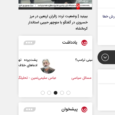
ببینید | وضعیت تردد زائران اربعین در مرز
رش خطا
خسروی در گفتگو با منوچهر حبیبی استاندار
کرمانشاه
یادداشت
 ترامپ؟
پشت‌پرده تهدیدات کوتاه‏‌مدت و
ادعا‌های خلاف واقع آمریکا
ائل سیاسی
عباس سلیمی‌نمین - تحلیلگر مسائل سیاسی
رحمت‌ال
مجلس
پیشخوان