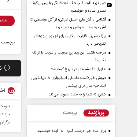
طرز تهیه تارت فلپ‌جک توت‌فرنگی با پنیر ریکوتا؛
دسری ساده و خوشمزه
آشنایی با آش‌های اصیل ایرانی؛ از آش عباسعلی تا
آش ترخینه + خواص و طرز تهیه
پارک شیرین قابلیت‌ بالایی برای اجرای پروژهای
برچسب ه
تفریحی دارد
مراقب باشید این بیماری عجیب و غریب را از کنه
نگیرید!
ن
خاوران؛ گمشده‌ای در تاریخ کرمانشاه
د مقاومت در برابر
از باتلاق انرژی تا بن‌بست ترامپ
فروش خیره‌کننده داستان اسباب‌بازی ۵؛ بزرگ‌ترین
افتتاحیه سال برای پیکسار
اخب
و کمیسیون اجتماعی
رضا سپهوند - سخنگوی کمیسیون انرژی مجلس
کتابی که شما را به مکث دعوت می‌کند
تقویت 
پربازدید
پربحث
یازدهم
برگزاری
برای شام چی درست کنم؟ | ۲۵ ایده خوشمزه،