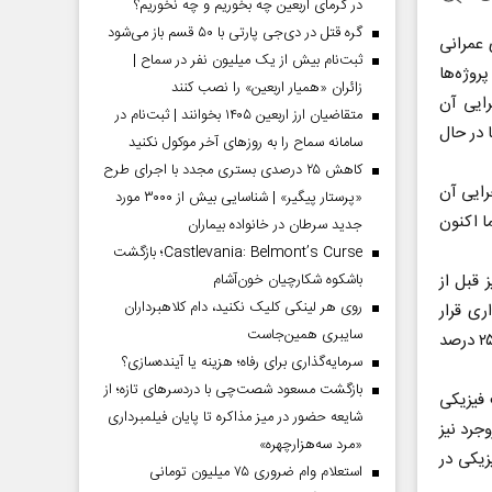
در گرمای اربعین چه بخوریم و چه نخوریم؟
گره قتل در دی‌جی پارتی با ۵۰ قسم باز می‌شود
 عمرانی
ثبت‌نام بیش از یک میلیون نفر در سماح |
روژه‌ها
زائران «همیار اربعین» را نصب کنند
ایی آن
متقاضیان ارز اربعین ۱۴۰۵ بخوانند | ثبت‌نام در
اشته، اما در حال
سامانه سماح را به روز‌های آخر موکول نکنید
کاهش ۲۵ درصدی بستری مجدد با اجرای طرح
رایی آن
«پرستار پیگیر» | شناسایی بیش از ۳۰۰۰ مورد
داشته، اما اکنون
جدید سرطان در خانواده بیماران
Castlevania: Belmont’s Curse؛ بازگشت
 قبل از
باشکوه شکارچیان خون‌آشام
روی هر لینکی کلیک نکنید، دام کلاهبرداران
اری قرار
سایبری همین‌جاست
گرفته است، افزود: همچنین سالن آمفی‌تئاتر مجتمع فرهنگی هنری ازنا در دولت قبل ۲۵ درصد
سرمایه‌گذاری برای رفاه؛ هزینه یا آینده‌سازی؟
بازگشت مسعود شصت‌چی با دردسر‌های تازه؛ از
فیزیکی
شایعه حضور در میز مذاکره تا پایان فیلمبرداری
بروجرد نیز
«مرد سه‌هزارچهره»
۷۰ درصد پیشرفت فیزیکی در
استعلام وام ضروری ۷۵ میلیون تومانی