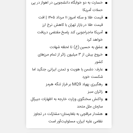
خسارت به دو خوابگاه دانشجویی در اهواز در پی
حملات آمریکا
قیمت طلا و سکه امروز ۱۱ مرداد ۱۴۰۵ | افت
قیمت طلا در بازار تهران با کاهش نرخ ارز
آمریکا ماجراجویی کند پاسخ مقتضی دریافت
خواهد کرد
عشق به حسین (ع) تا لحظه شهادت
خروج بیش از ۳ میلیون زائر از تمام مرز‌های
کشور
عارف: دشمن با هویت و تمدن ایرانی جنگید اما
شکست خورد
رهگیری پهپاد MQ9 بر فراز تنگه هرمز
‌زائران سبز
واکنش سخنگوی وزارت خارجه به اظهارات دبیرکل
سازمان ملل متحد
هشدار عراقچی به بلغارستان؛ مشارکت در تجاوز
نظامی علیه ایران، مسئولیت‌آور است