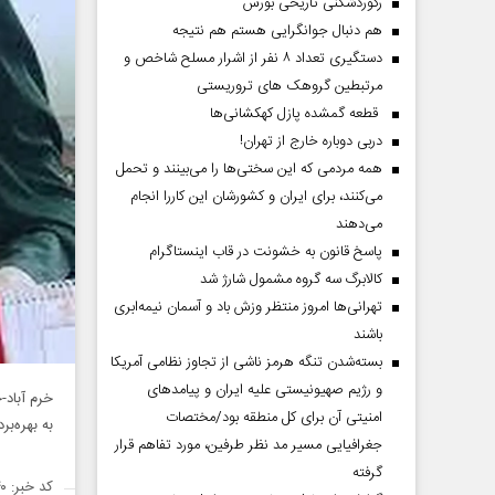
رکوردشکنی تاریخی بورس
هم دنبال جوانگرایی هستم هم نتیجه
دستگیری تعداد ۸ نفر از اشرار مسلح شاخص و
مرتبطین گروهک های تروریستی
قطعه گمشده پازل کهکشانی‌ها
دربی دوباره خارج از تهران!
همه مردمی که این سختی‌ها را می‌بینند و تحمل
می‌کنند، برای ایران و کشورشان این کاررا انجام
می‌دهند
پاسخ قانون به خشونت در قاب اینستاگرام
کالابرگ سه گروه مشمول شارژ شد
تهرانی‌ها امروز منتظر وزش باد و آسمان نیمه‌ابری
باشند
بسته‌شدن تنگه هرمز ناشی از تجاوز نظامی آمریکا
و رژیم صهیونیستی علیه ایران و پیامد‌های
امنیتی آن برای کل منطقه بود/مختصات
به بهره‌ب
جغرافیایی مسیر مد نظر طرفین، مورد تفاهم قرار
گرفته
کد خبر: ۱۴۵۹۶۴۰