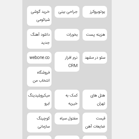
یوتوبروکرز
جراحی بینی
خرید گوشی
شیائومی
هزینه پست
بخورات
دانلود آهنگ
جدید
سئو در مشهد
نرم افزار
webone.co
CRM
فروشگاه
انتخاب من
هتل های
کمک به
میکروبلیدینگ
تهران
خیریه
ابرو
قیمت
مفتول سیاه
کوچینگ
ضایعات آهن
سازمانی