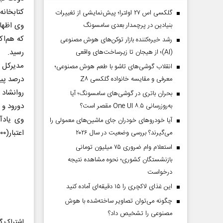
کتابخانه
گلکسی اس ۲۷ اولترا؛ پیش‌نمایشی از تغییرات
بنیادین در پرچمدار بعدی سامسونگ
رشد خیره‌کننده بازار توکن‌های هوش مصنوعی
رسید.
(AI)؛ از هیجان تا زیرساخت‌های واقعی
انقلاب گوشی‌های تاشو‌ با طعم هوش مصنوعی؛
درصد پیشرف
معرفی و مقایسه خانواده گلکسی Z۸
روانشاد 
بحران باتری در گوشی‌های سامسونگ؛ آیا
دورود و 
به‌روزرسانی One UI ۸.۵ مقصر است؟
آیا خودروهای خودران جای ماشین‌های معمولی را
اعتبار(۶۰۰ میلیارد تومان) برای تالار مرکزی خرم‌آباد است.
می‌گیرند؟ بررسی وضعیت در سال ۲۰۲۶
استعلام وام ضروری ۷۵ میلیون تومانی
بازنشستگان کشوری؛ نحوه مشاهده نتیجه
درخواست
این غذای لاکچری را ۱۵ دقیقه‌ای آماده کنید
چگونه می‌توان تصاویر ساخته‌شده با هوش
مصنوعی را تشخیص داد؟
اشتراک گذ