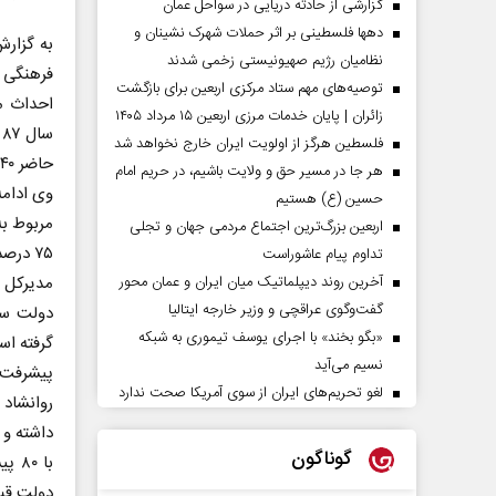
گزارشی از حادثه دریایی در سواحل عمان
دهها فلسطینی بر اثر حملات شهرک نشینان و
به گزارش
نظامیان رژیم صهیونیستی زخمی شدند
فرهنگی و
توصیه‌های مهم ستاد مرکزی اربعین برای بازگشت
احداث م
زائران | پایان خدمات مرزی اربعین ۱۵ مرداد ۱۴۰۵
فلسطین هرگز از اولویت ایران خارج نخواهد شد
حاضر ۴۰ درصد پیشرفت فیزیکی دارد و هم‌اکنون نیز فعال است.
هر جا در مسیر حق و ولایت باشیم، در حریم امام
وی ادامه
حسین (ع) هستیم
اربعین بزرگ‌ترین اجتماع مردمی جهان و تجلی
۷۵ درصد پیشرفت فیزیکی دارد.
تداوم پیام عاشوراست
مدیرکل ف
آخرین روند دیپلماتیک میان ایران و عمان محور
گفت‌وگوی عراقچی و وزیر خارجه ایتالیا
«بگو بخند» با اجرای یوسف تیموری به شبکه
نسیم می‌آید
پیشرفت ف
لغو تحریم‌های ایران از سوی آمریکا صحت ندارد
روانشاد
گوناگون
دولت قبل