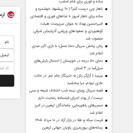
ساده و فوری برای شام امشب
ناهار چی درست کنم؟ | ۲۰ پیشنهاد خوشمزه و
ارس
ساده برای ناهار امروز + غذاهای فوری و اقتصادی
امیرحسین بهداد به عنوان سرپرست هیئت
کوهنوردی و صعودهای ورزشی آذربایجان شرقی
منصوب شد
زمان پخش سریال «ماه عسل» با بازی اکبر عبدی
اعلام شد
دمای ۵۰ درجه در خوزستان | احتمال بارش‌های
سیل‌آسا در ۳ استان
ببینید | آزارگر زنان به خبرنگار جام جم: در حالت
عادی نبودم، مرا ببخشید
مردادماه
صفحات نخست روزنامه ها‌ی‌سه‌شنبه ۶ مردادماه
صفحات
قصه سریال رویای نیمه شب اختلاف شیعه و سنی
نیست/ از روند اجرای فیلمنامه رضایت دارم
مسیر‌های راهپیمایی جاماندگان اربعین در البرز
اعلام شد
قیمت سکه و طلا در بازار آزاد در ۱۰ مرداد ۱۴۰۵
رسانه‌های برون‌مرزی راویان جهانی اربعین