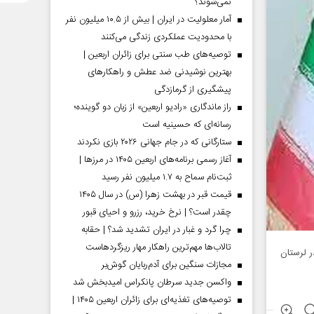
نمی‌شوند؟
آمار معلولیت در ایران | بیش از ۱۰.۵ میلیون نفر
با محدودیت عملکردی زندگی می‌کنند
توصیه‌های طب سنتی برای زائران اربعین |
بهترین نوشیدنی ضد عطش و راهکارهای
پیشگیری از گرمازدگی
راز ماندگاری «رادیو اربعین» از زبان دو گوینده؛
رسانه‌ای که حسینیه است
ستارگانی که در جام جهانی ۲۰۲۶ بازی نکردند
آغاز رسمی برنامه‌های اربعین ۱۴۰۵ در مرز‌ها |
ثبت‌نام سماح به ۱.۷ میلیون نفر رسید
قیمت قبر در بهشت زهرا (س) در سال ۱۴۰۵
چقدر است؟ | نرخ خرید، رزرو و احیای قبور
چرا گرد و غبار در ایران تشدید شد؟ | حقابه
تالاب‌ها مهم‌ترین راهکار مهار ریزگردهاست
پروژه فرهنگی هنری در لرستان
مجازات سنگین برای آدم‌ربایان گوش‌بر
واکسن جدید سرطان پانکراس امیدبخش شد
توصیه‌های تغذیه‌ای برای زائران اربعین ۱۴۰۵ |