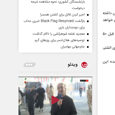
بازنشستگان کشوری؛ نحوه مشاهده نتیجه
درخواست
صد پیشرفت فیزیکی داشته
اجیر کردن قاتل برای کشتن همسر!
اری خواهد
بازگشت Black Flag Resynced خبری جذاب
برای دوستداران بازی
مدیرکل فرهنگ و ارشاد اسلامی لرستان گفت: کتابخانه درجه دو الشتر نیز در دولت قبل ۵۰
معجزه، نقشه شوهرکشی را ناکام گذاشت
توصیه‌های هلال‌احمر برای روز‌های گرم
جام‌جهانی مهاجران
 الشتر،
وده که عمده این
ویدئو