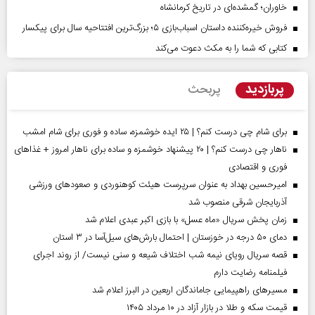
خاوران؛ گمشده‌ای در تاریخ کرمانشاه
فروش خیره‌کننده داستان اسباب‌بازی ۵؛ بزرگ‌ترین افتتاحیه سال برای پیکسار
کتابی که شما را به مکث دعوت می‌کند
پربازدید
پربحث
برای شام چی درست کنم؟ | ۲۵ ایده خوشمزه، ساده و فوری برای شام امشب
ناهار چی درست کنم؟ | ۲۰ پیشنهاد خوشمزه و ساده برای ناهار امروز + غذاهای
فوری و اقتصادی
امیرحسین بهداد به عنوان سرپرست هیئت کوهنوردی و صعودهای ورزشی
آذربایجان شرقی منصوب شد
زمان پخش سریال «ماه عسل» با بازی اکبر عبدی اعلام شد
دمای ۵۰ درجه در خوزستان | احتمال بارش‌های سیل‌آسا در ۳ استان
قصه سریال رویای نیمه شب اختلاف شیعه و سنی نیست/ از روند اجرای
فیلمنامه رضایت دارم
مسیر‌های راهپیمایی جاماندگان اربعین در البرز اعلام شد
قیمت سکه و طلا در بازار آزاد در ۱۰ مرداد ۱۴۰۵