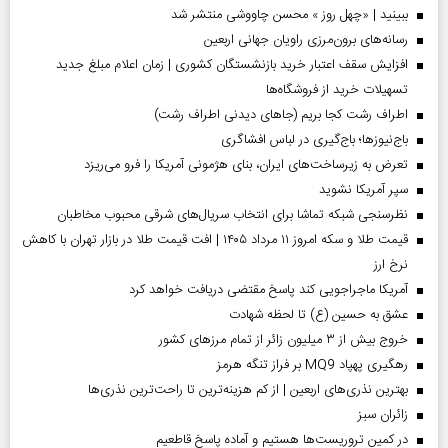
ببینید | «چهل روز » محسن چاووشی منتشر شد
رسانه‌های برون‌مرزی راویان جهانی اربعین
افزایش سقف اعتبار خرید بازنشستگان کشوری | زمان اعلام مبلغ جدید
تسهیلات خرید از فروشگاه‌ها
اطراف رشت کجا بریم (جاهای دیدنی اطراف رشت)
باج‌نیوزها؛ باج‌گیری در لباس افشاگری
تعرض به زیرساخت‌های ایران، بنای هژمونی آمریکا را فرو می‌ریزد
سپر آمریکا نشوید
نظرسنجی شبکه تماشا برای انتخاب سریال‌های شرقی محبوب مخاطبان
قیمت طلا و سکه امروز ۱۱ مرداد ۱۴۰۵ | افت قیمت طلا در بازار تهران با کاهش
نرخ ارز
آمریکا ماجراجویی کند پاسخ مقتضی دریافت خواهد کرد
عشق به حسین (ع) تا لحظه شهادت
خروج بیش از ۳ میلیون زائر از تمام مرز‌های کشور
رهگیری پهپاد MQ9 بر فراز تنگه هرمز
بهترین نذری‌های اربعین | از کم هزینه‌ترین تا راحت‌ترین نذری‌ها
‌زائران سبز
در کمین تروریست‌ها هستیم و آماده پاسخ قاطعیم