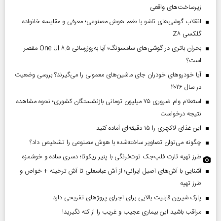
زیرساخت‌های واقعی
انقلاب گوشی‌های تاشو‌ با طعم هوش مصنوعی؛ معرفی و مقایسه خانواده
گلکسی Z۸
بحران باتری در گوشی‌های سامسونگ؛ آیا به‌روزرسانی One UI ۸.۵ مقصر
است؟
آیا خودروهای خودران جای ماشین‌های معمولی را می‌گیرند؟ بررسی وضعیت
در سال ۲۰۲۶
استعلام وام ضروری ۷۵ میلیون تومانی بازنشستگان کشوری؛ نحوه مشاهده
نتیجه درخواست
این غذای لاکچری را ۱۵ دقیقه‌ای آماده کنید
چگونه می‌توان تصاویر ساخته‌شده با هوش مصنوعی را تشخیص داد؟
طرز تهیه تارت فلپ‌جک توت‌فرنگی با پنیر ریکوتا؛ دسری ساده و خوشمزه
آشنایی با آش‌های اصیل ایرانی؛ از آش عباسعلی تا آش ترخینه + خواص و
طرز تهیه
پارک شیرین قابلیت‌ بالایی برای اجرای پروژهای تفریحی دارد
مراقب باشید این بیماری عجیب و غریب را از کنه نگیرید!