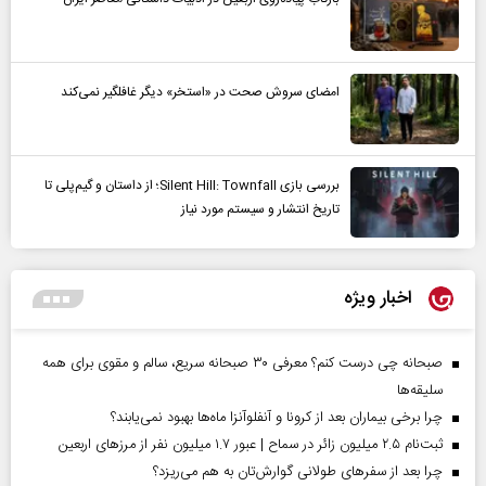
امضای سروش صحت در «استخر» دیگر غافلگیر نمی‌کند
بررسی بازی Silent Hill: Townfall؛ از داستان و گیم‌پلی تا
تاریخ انتشار و سیستم مورد نیاز
اخبار ویژه
صبحانه چی درست کنم؟ معرفی ۳۰ صبحانه سریع، سالم و مقوی برای همه
سلیقه‌ها
چرا برخی بیماران بعد از کرونا و آنفلوآنزا ماه‌ها بهبود نمی‌یابند؟
ثبت‌نام ۲.۵ میلیون زائر در سماح | عبور ۱.۷ میلیون نفر از مرز‌های اربعین
چرا بعد از سفرهای طولانی گوارش‌تان به هم می‌ریزد؟