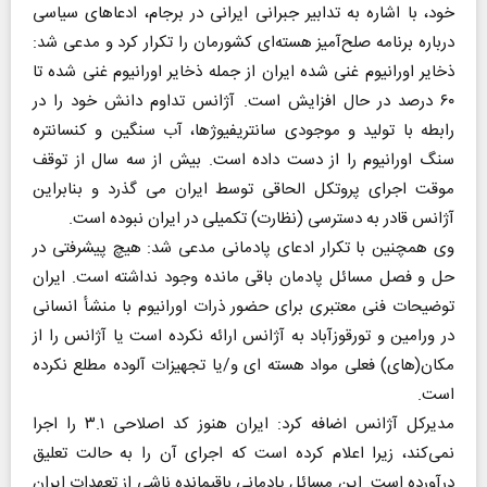
خود، با اشاره به تدابیر جبرانی ایرانی در برجام، ادعاهای سیاسی
درباره برنامه صلح‌آمیز هسته‌ای کشورمان را تکرار کرد و مدعی شد:
ذخایر اورانیوم غنی شده ایران از جمله ذخایر اورانیوم غنی شده تا
۶۰ درصد در حال افزایش است. آژانس تداوم دانش خود را در
رابطه با تولید و موجودی سانتریفیوژها، آب سنگین و کنسانتره
سنگ اورانیوم را از دست داده است. بیش از سه سال از توقف
موقت اجرای پروتکل الحاقی توسط ایران می گذرد و بنابراین
آژانس قادر به دسترسی (نظارت) تکمیلی در ایران نبوده است.
وی همچنین با تکرار ادعای پادمانی مدعی شد: هیچ پیشرفتی در
حل و فصل مسائل پادمان باقی مانده وجود نداشته است. ایران
توضیحات فنی معتبری برای حضور ذرات اورانیوم با منشأ انسانی
در ورامین و تورقوزآباد به آژانس ارائه نکرده است یا آژانس را از
مکان(های) فعلی مواد هسته ای و/یا تجهیزات آلوده مطلع نکرده
است.
مدیرکل آژانس اضافه کرد:‌ ایران هنوز کد اصلاحی ۳.۱ را اجرا
نمی‌کند، زیرا اعلام کرده است که اجرای آن را به حالت تعلیق
درآورده است. این مسائل پادمانی باقیمانده ناشی از تعهدات ایران