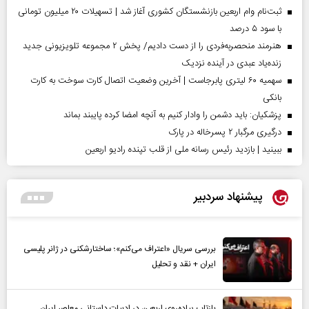
ثبت‌نام وام اربعین بازنشستگان کشوری آغاز شد | تسهیلات ۲۰ میلیون تومانی
با سود ۵ درصد
هنرمند منحصر‌به‌فردی را از دست دادیم/ پخش ۲ مجموعه تلویزیونی جدید
زنده‌یاد عبدی در آینده نزدیک
سهمیه ۶۰ لیتری پابرجاست | آخرین وضعیت اتصال کارت سوخت به کارت
بانکی
پزشکیان: باید دشمن را وادار کنیم به آنچه امضا کرده پایبند بماند
درگیری مرگبار ۲ پسرخاله در پارک
ببینید | بازدید رئیس رسانه ملی از قلب تپنده رادیو اربعین
پیشنهاد سردبیر
بررسی سریال «اعتراف می‌کنم»؛ ساختارشکنی در ژانر پلیسی
ایران + نقد و تحلیل
بازتاب پیاده‌روی اربعین در ادبیات داستانی معاصر ایران