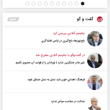
گفت و گو
جام‌جم آنلاین بررسی کرد
باج‌نیوزها؛ باج‌گیری در لباس افشاگری
در گفت‌و‌گو با جام‌جم آنلاین مطرح شد
شیر مادر جایگزین ندارد | نوزادان را از فواید آن محروم نکنیم
فرهنگ اهدای خون باید نسل به نسل منتقل شود
عدالت در سلامت میانبر ندارد