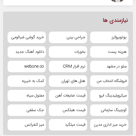
نیازمندی ها
یوتوبروکرز
جراحی بینی
خرید گوشی شیائومی
هزینه پست
بخورات
دانلود آهنگ جدید
سئو در مشهد
نرم افزار CRM
webone.co
فروشگاه انتخاب من
هتل های تهران
کمک به خیریه
میکروبلیدینگ ابرو
قیمت ضایعات آهن
مفتول سیاه
کوچینگ سازمانی
قیمت هبلکس
جک سقفی
خرید میز اداری مدرن
قیمت میلگرد
میز کنفرانس