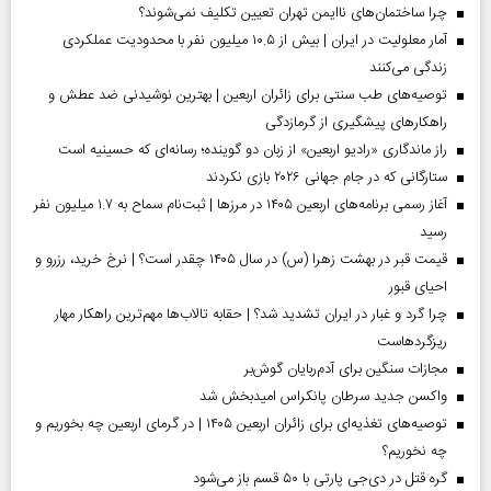
چرا ساختمان‌های ناایمن تهران تعیین تکلیف نمی‌شوند؟
آمار معلولیت در ایران | بیش از ۱۰.۵ میلیون نفر با محدودیت عملکردی
زندگی می‌کنند
توصیه‌های طب سنتی برای زائران اربعین | بهترین نوشیدنی ضد عطش و
راهکارهای پیشگیری از گرمازدگی
راز ماندگاری «رادیو اربعین» از زبان دو گوینده؛ رسانه‌ای که حسینیه است
ستارگانی که در جام جهانی ۲۰۲۶ بازی نکردند
آغاز رسمی برنامه‌های اربعین ۱۴۰۵ در مرز‌ها | ثبت‌نام سماح به ۱.۷ میلیون نفر
رسید
قیمت قبر در بهشت زهرا (س) در سال ۱۴۰۵ چقدر است؟ | نرخ خرید، رزرو و
احیای قبور
چرا گرد و غبار در ایران تشدید شد؟ | حقابه تالاب‌ها مهم‌ترین راهکار مهار
ریزگردهاست
مجازات سنگین برای آدم‌ربایان گوش‌بر
واکسن جدید سرطان پانکراس امیدبخش شد
توصیه‌های تغذیه‌ای برای زائران اربعین ۱۴۰۵ | در گرمای اربعین چه بخوریم و
چه نخوریم؟
گره قتل در دی‌جی پارتی با ۵۰ قسم باز می‌شود