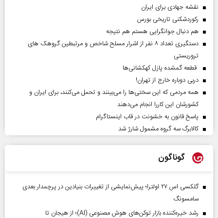
نقشه جهادی برای ایران
رکوردشکنی تاریخی بورس
هم دنبال جوانگرایی هستم هم نتیجه
دستگیری تعداد ۸ نفر از اشرار مسلح شاخص و مرتبطین گروهک های
تروریستی
قطعه گمشده پازل کهکشانی‌ها
دربی دوباره خارج از تهران!
همه مردمی که این سختی‌ها را می‌بینند و تحمل می‌کنند، برای ایران و
کشورشان این کاررا انجام می‌دهند
پاسخ قانون به خشونت در قاب اینستاگرام
کالابرگ سه گروه مشمول شارژ شد
گوناگون
گلکسی اس ۲۷ اولترا؛ پیش‌نمایشی از تغییرات بنیادین در پرچمدار بعدی
سامسونگ
رشد خیره‌کننده بازار توکن‌های هوش مصنوعی (AI)؛ از هیجان تا