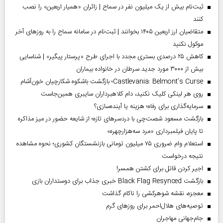
ثبت‌نام بیش از یک میلیون نفر در سماح | زائران «همیار اربعین» را نصب
کنند
متقاضیان ارز اربعین ۱۴۰۵ بخوانند | ثبت‌نام در سامانه سماح را به روز‌های آخر
موکول نکنید
کاهش ۲۵ درصدی بستری مجدد با اجرای طرح «پرستار پیگیر» | شناسایی
بیش از ۳۰۰۰ مورد جدید سرطان در خانواده بیماران
Castlevania: Belmont’s Curse؛ بازگشت باشکوه شکارچیان خون‌آشام
روی هر لینکی کلیک نکنید، دام کلاهبرداران سایبری همین‌جاست
سرمایه‌گذاری برای رفاه؛ هزینه یا آینده‌سازی؟
بازگشت مسعود شصت‌چی با دردسر‌های تازه؛ از شایعه حضور در میز مذاکره
تا پایان فیلمبرداری «مرد سه‌هزارچهره»
استعلام وام ضروری ۷۵ میلیون تومانی بازنشستگان کشوری؛ نحوه مشاهده
نتیجه درخواست
اجیر کردن قاتل برای کشتن همسر!
بازگشت Black Flag Resynced خبری جذاب برای دوستداران بازی
معجزه، نقشه شوهرکشی را ناکام گذاشت
توصیه‌های هلال‌احمر برای روز‌های گرم
جام‌جهانی مهاجران