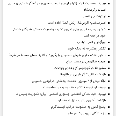
ببینید | وضعیت تردد زائران اربعین در مرز خسروی در گفتگو با منوچهر حبیبی
استاندار کرمانشاه
اینترنت بی افسار
امیر سرتیپ اکرمی‌نیا: ارتش کاملا آماده است
کارکنان وظیفه فراری برای تعیین تکلیف وضعیت خدمتی به یگان خدمتی
خود مراجعه کنند
زورآزمایی اتمی ترامپ
کفگیر رهگیر به ته دیگ خورد
تا دیر نشده جلوی هوش مصنوعی را بگیرید / AI به انسان مسلط می‌شود؟
هرمز؛ ابتکارعمل در دست ایران
مشروطه در کوچه‌پس‌کوچه‌های پایتخت
بازداشت قاتل کارگر باربری در باغ‌ویلا
ارائه بیش از ۲ میلیون خدمت بهداشتی در اربعین حسینی
چوبه دار، فرجام قاتلان دختربچه و مرد صاحبخانه
ببینید | فرمانده کل انتظامی جمهوری اسلامی ایران­: مأموریت پلیس تا
بازگشت آخرین زائر به منزل ادامه دارد
پاسخ قانون به خشونت در قاب اینستاگرام
راز ماندگاری پرواز یک قهرمان