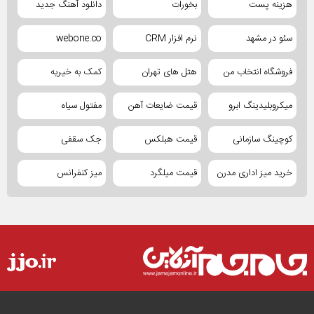
هزینه پست
بخورات
دانلود آهنگ جدید
سئو در مشهد
نرم افزار CRM
webone.co
فروشگاه انتخاب من
هتل های تهران
کمک به خیریه
میکروبلیدینگ ابرو
قیمت ضایعات آهن
مفتول سیاه
کوچینگ سازمانی
قیمت هبلکس
جک سقفی
خرید میز اداری مدرن
قیمت میلگرد
میز کنفرانس