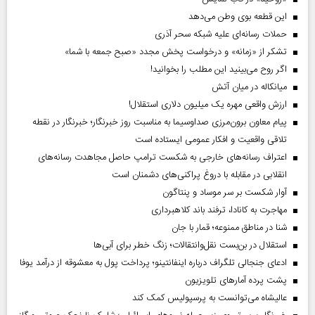
این قطعه بوی وطن می‌دهد
حملات رسانه‌ای علیه شبکه سحر آذری
تشکر از «زمانه» و درخواست پخش مجدد «صبح جمعه با شما»
اگر روح می‌بینید این مطلب را بخوانید!
میانکاله در میان آتش
ارزش واقعی مهره یک میلیون دلاری استقلال!
پیام معاون برون‌مرزی صداوسیما به مناسبت روز خبرنگار؛ خبرنگار در نقطه
تلاقی واقعیت و افکار عمومی ایستاده است
اعتراف رسانه‌های خارجی به شکست ترامپ حاصل مجاهدت رسانه‌های
انقلابی در مقابله با دروغ پراکنی‌های دشمنان است
آوار شکست بر سر موساد و پنتاگون
مهاجرت به کانادا، ترفند باند کلاهبرداری
شنا در مناطق ممنوعه؛ قمار با جان
استقلال در بن‌بست نقل‌وانتقالات؛ زنگ خطر برای آبی‌ها
ادعای جنجالی تلگراف درباره اینفانتینو؛ پرداخت پول به معشوقه از درآمد یوفا
پشت پرده آمارهای تلویزیون
عالیشاه می‌توانست به پرسپولیس کمک کند