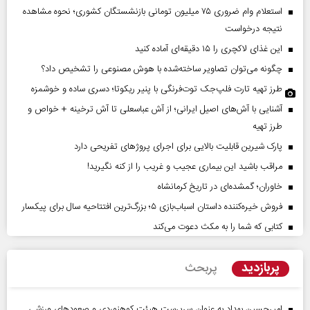
استعلام وام ضروری ۷۵ میلیون تومانی بازنشستگان کشوری؛ نحوه مشاهده
نتیجه درخواست
این غذای لاکچری را ۱۵ دقیقه‌ای آماده کنید
چگونه می‌توان تصاویر ساخته‌شده با هوش مصنوعی را تشخیص داد؟
طرز تهیه تارت فلپ‌جک توت‌فرنگی با پنیر ریکوتا؛ دسری ساده و خوشمزه
آشنایی با آش‌های اصیل ایرانی؛ از آش عباسعلی تا آش ترخینه + خواص و
طرز تهیه
پارک شیرین قابلیت‌ بالایی برای اجرای پروژهای تفریحی دارد
مراقب باشید این بیماری عجیب و غریب را از کنه نگیرید!
خاوران؛ گمشده‌ای در تاریخ کرمانشاه
فروش خیره‌کننده داستان اسباب‌بازی ۵؛ بزرگ‌ترین افتتاحیه سال برای پیکسار
کتابی که شما را به مکث دعوت می‌کند
پربازدید
پربحث
امیرحسین بهداد به عنوان سرپرست هیئت کوهنوردی و صعودهای ورزشی