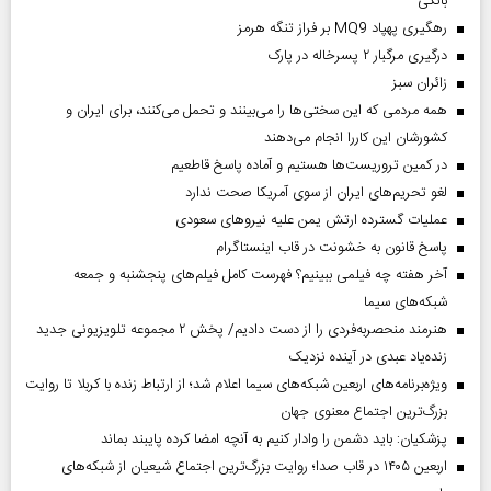
بانکی
رهگیری پهپاد MQ9 بر فراز تنگه هرمز
درگیری مرگبار ۲ پسرخاله در پارک
‌زائران سبز
همه مردمی که این سختی‌ها را می‌بینند و تحمل می‌کنند، برای ایران و
کشورشان این کاررا انجام می‌دهند
در کمین تروریست‌ها هستیم و آماده پاسخ قاطعیم
لغو تحریم‌های ایران از سوی آمریکا صحت ندارد
عملیات گسترده ارتش یمن علیه نیروهای سعودی
پاسخ قانون به خشونت در قاب اینستاگرام
آخر هفته چه فیلمی ببینیم؟ فهرست کامل فیلم‌های پنجشنبه و جمعه
شبکه‌های سیما
هنرمند منحصر‌به‌فردی را از دست دادیم/ پخش ۲ مجموعه تلویزیونی جدید
زنده‌یاد عبدی در آینده نزدیک
ویژه‌برنامه‌های اربعین شبکه‌های سیما اعلام شد؛ از ارتباط زنده با کربلا تا روایت
بزرگ‌ترین اجتماع معنوی جهان
پزشکیان: باید دشمن را وادار کنیم به آنچه امضا کرده پایبند بماند
اربعین ۱۴۰۵ در قاب صدا؛ روایت بزرگ‌ترین اجتماع شیعیان از شبکه‌های