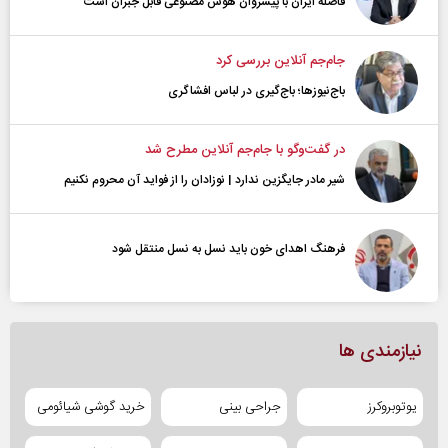
فاصله ایران با پیشرو‌ان هوش مصنوعی قابل جبران است
جام‌جم آنلاین بررسی کرد
باج‌نیوزها؛ باج‌گیری در لباس افشاگری
در گفت‌و‌گو با جام‌جم آنلاین مطرح شد
شیر مادر جایگزین ندارد | نوزادان را از فواید آن محروم نکنیم
فرهنگ اهدای خون باید نسل به نسل منتقل شود
نیازمندی ها
یوتوبروکرز
جراحی بینی
خرید گوشی شیائومی