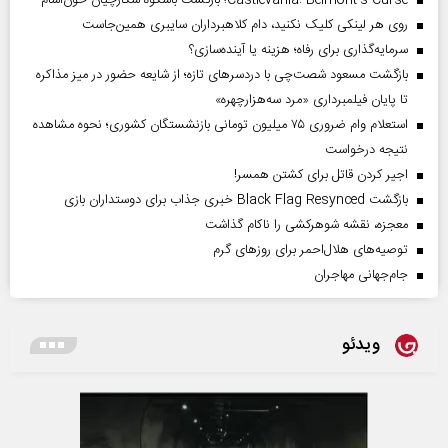
Castlevania: Belmont’s Curse؛ بازگشت باشکوه شکارچیان خون‌آشام
روی هر لینکی کلیک نکنید، دام کلاهبرداران سایبری همین‌جاست
سرمایه‌گذاری برای رفاه؛ هزینه یا آینده‌سازی؟
بازگشت مسعود شصت‌چی با دردسر‌های تازه؛ از شایعه حضور در میز مذاکره
تا پایان فیلمبرداری «مرد سه‌هزارچهره»
استعلام وام ضروری ۷۵ میلیون تومانی بازنشستگان کشوری؛ نحوه مشاهده
نتیجه درخواست
اجیر کردن قاتل برای کشتن همسر!
بازگشت Black Flag Resynced خبری جذاب برای دوستداران بازی
معجزه، نقشه شوهرکشی را ناکام گذاشت
توصیه‌های هلال‌احمر برای روز‌های گرم
جام‌جهانی مهاجران
ویدئو