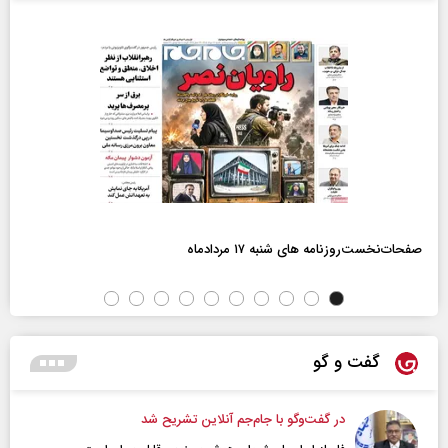
صفحات‌نخست‌روزنامه ها‌ی شنبه ۱۷ مردادماه
گفت و گو
در گفت‌و‌گو با جام‌جم آنلاین تشریح شد