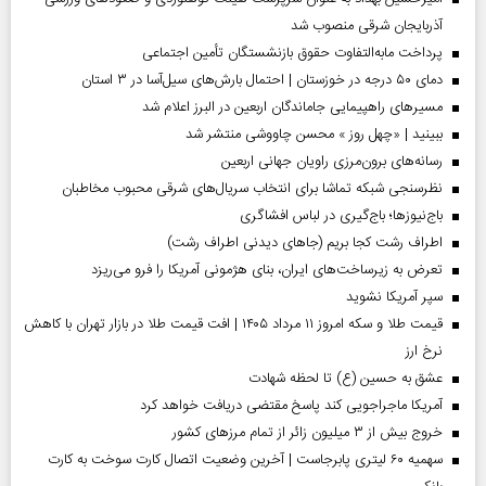
آذربایجان شرقی منصوب شد
پرداخت مابه‌التفاوت حقوق بازنشستگان تأمین اجتماعی
دمای ۵۰ درجه در خوزستان | احتمال بارش‌های سیل‌آسا در ۳ استان
مسیر‌های راهپیمایی جاماندگان اربعین در البرز اعلام شد
ببینید | «چهل روز » محسن چاووشی منتشر شد
رسانه‌های برون‌مرزی راویان جهانی اربعین
نظرسنجی شبکه تماشا برای انتخاب سریال‌های شرقی محبوب مخاطبان
باج‌نیوزها؛ باج‌گیری در لباس افشاگری
اطراف رشت کجا بریم (جاهای دیدنی اطراف رشت)
تعرض به زیرساخت‌های ایران، بنای هژمونی آمریکا را فرو می‌ریزد
سپر آمریکا نشوید
قیمت طلا و سکه امروز ۱۱ مرداد ۱۴۰۵ | افت قیمت طلا در بازار تهران با کاهش
نرخ ارز
عشق به حسین (ع) تا لحظه شهادت
آمریکا ماجراجویی کند پاسخ مقتضی دریافت خواهد کرد
خروج بیش از ۳ میلیون زائر از تمام مرز‌های کشور
سهمیه ۶۰ لیتری پابرجاست | آخرین وضعیت اتصال کارت سوخت به کارت