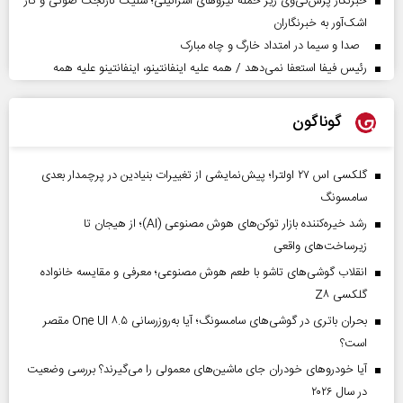
خبرنگار پرس‌تی‌وی زیر حمله نیروهای اسرائیلی؛ شلیک نارنجک صوتی و گاز
اشک‌آور به خبرنگاران
صدا و سیما در امتداد خارگ و چاه مبارک
رئیس فیفا استعفا نمی‌دهد / همه علیه اینفانتینو، اینفانتینو علیه همه
گوناگون
گلکسی اس ۲۷ اولترا؛ پیش‌نمایشی از تغییرات بنیادین در پرچمدار بعدی
سامسونگ
رشد خیره‌کننده بازار توکن‌های هوش مصنوعی (AI)؛ از هیجان تا
زیرساخت‌های واقعی
انقلاب گوشی‌های تاشو‌ با طعم هوش مصنوعی؛ معرفی و مقایسه خانواده
گلکسی Z۸
بحران باتری در گوشی‌های سامسونگ؛ آیا به‌روزرسانی One UI ۸.۵ مقصر
است؟
آیا خودروهای خودران جای ماشین‌های معمولی را می‌گیرند؟ بررسی وضعیت
در سال ۲۰۲۶