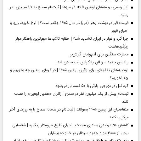
آغاز رسمی برنامه‌های اربعین ۱۴۰۵ در مرز‌ها | ثبت‌نام سماح به ۱.۷ میلیون نفر
رسید
قیمت قبر در بهشت زهرا (س) در سال ۱۴۰۵ چقدر است؟ | نرخ خرید، رزرو و
احیای قبور
چرا گرد و غبار در ایران تشدید شد؟ | حقابه تالاب‌ها مهم‌ترین راهکار مهار
ریزگردهاست
مجازات سنگین برای آدم‌ربایان گوش‌بر
واکسن جدید سرطان پانکراس امیدبخش شد
توصیه‌های تغذیه‌ای برای زائران اربعین ۱۴۰۵ | در گرمای اربعین چه بخوریم و
چه نخوریم؟
گره قتل در دی‌جی پارتی با ۵۰ قسم باز می‌شود
ثبت‌نام بیش از یک میلیون نفر در سماح | زائران «همیار اربعین» را نصب
کنند
متقاضیان ارز اربعین ۱۴۰۵ بخوانند | ثبت‌نام در سامانه سماح را به روز‌های آخر
موکول نکنید
کاهش ۲۵ درصدی بستری مجدد با اجرای طرح «پرستار پیگیر» | شناسایی
بیش از ۳۰۰۰ مورد جدید سرطان در خانواده بیماران