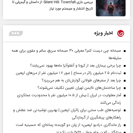
بررسی بازی Silent Hill: Townfall؛ از داستان و گیم‌پلی تا
تاریخ انتشار و سیستم مورد نیاز
اخبار ویژه
صبحانه چی درست کنم؟ معرفی ۳۰ صبحانه سریع، سالم و مقوی برای همه
سلیقه‌ها
چرا برخی بیماران بعد از کرونا و آنفلوآنزا ماه‌ها بهبود نمی‌یابند؟
ثبت‌نام ۲.۵ میلیون زائر در سماح | عبور ۱.۷ میلیون نفر از مرز‌های اربعین
چرا بعد از سفرهای طولانی گوارش‌تان به هم می‌ریزد؟
چرا ساختمان‌های ناایمن تهران تعیین تکلیف نمی‌شوند؟
آمار معلولیت در ایران | بیش از ۱۰.۵ میلیون نفر با محدودیت عملکردی
زندگی می‌کنند
توصیه‌های طب سنتی برای زائران اربعین | بهترین نوشیدنی ضد عطش و
راهکارهای پیشگیری از گرمازدگی
راز ماندگاری «رادیو اربعین» از زبان دو گوینده؛ رسانه‌ای که حسینیه است
ستارگانی که در جام جهانی ۲۰۲۶ بازی نکردند