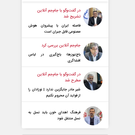
در گفت‌و‌گو با جام‌جم آنلاین
تشریح شد
فاصله ایران با پیشرو‌ان هوش
مصنوعی قابل جبران است
جام‌جم آنلاین بررسی کرد
باج‌نیوزها؛ باج‌گیری در لباس
افشاگری
در گفت‌و‌گو با جام‌جم آنلاین
مطرح شد
شیر مادر جایگزین ندارد | نوزادان را
از فواید آن محروم نکنیم
فرهنگ اهدای خون باید نسل به
نسل منتقل شود