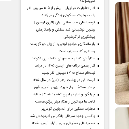
نمی‌شوند؟
آمار معلولیت در ایران | بیش از ۱۰.۵ میلیون نفر
با محدودیت عملکردی زندگی می‌کنند
توصیه‌های طب سنتی برای زائران اربعین |
بهترین نوشیدنی ضد عطش و راهکارهای
پیشگیری از گرمازدگی
راز ماندگاری «رادیو اربعین» از زبان دو گوینده؛
رسانه‌ای که حسینیه است
ستارگانی که در جام جهانی ۲۰۲۶ بازی نکردند
آغاز رسمی برنامه‌های اربعین ۱۴۰۵ در مرز‌ها |
ثبت‌نام سماح به ۱.۷ میلیون نفر رسید
قیمت قبر در بهشت زهرا (س) در سال ۱۴۰۵
چقدر است؟ | نرخ خرید، رزرو و احیای قبور
چرا گرد و غبار در ایران تشدید شد؟ | حقابه
تالاب‌ها مهم‌ترین راهکار مهار ریزگردهاست
مجازات سنگین برای آدم‌ربایان گوش‌بر
واکسن جدید سرطان پانکراس امیدبخش شد
توصیه‌های تغذیه‌ای برای زائران اربعین ۱۴۰۵ |