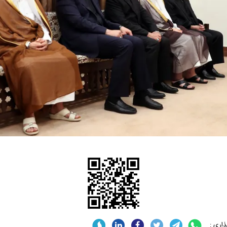
اری :