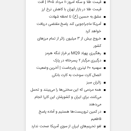
قیمت طلا و سکه امروز ۱۱ مرداد ۱۴۰۵ | افت
قیمت طلا در بازار تهران با کاهش نرخ ارز
عشق به حسین (ع) تا لحظه شهادت
آمریکا ماجراجویی کند پاسخ مقتضی دریافت
خواهد کرد
خروج بیش از ۳ میلیون زائر از تمام مرز‌های
کشور
رهگیری پهپاد MQ9 بر فراز تنگه هرمز
درگیری مرگبار ۲ پسرخاله در پارک
سهمیه ۶۰ لیتری پابرجاست | آخرین وضعیت
اتصال کارت سوخت به کارت بانکی
‌زائران سبز
همه مردمی که این سختی‌ها را می‌بینند و تحمل
می‌کنند، برای ایران و کشورشان این کاررا انجام
می‌دهند
در کمین تروریست‌ها هستیم و آماده پاسخ
قاطعیم
لغو تحریم‌های ایران از سوی آمریکا صحت ندارد