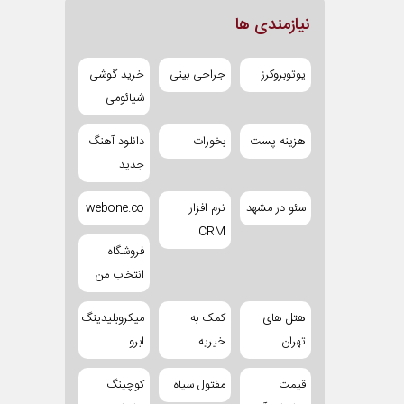
نیازمندی ها
یوتوبروکرز
جراحی بینی
خرید گوشی
شیائومی
هزینه پست
بخورات
دانلود آهنگ
جدید
سئو در مشهد
نرم افزار
webone.co
CRM
فروشگاه
انتخاب من
هتل های
کمک به
میکروبلیدینگ
تهران
خیریه
ابرو
قیمت
مفتول سیاه
کوچینگ