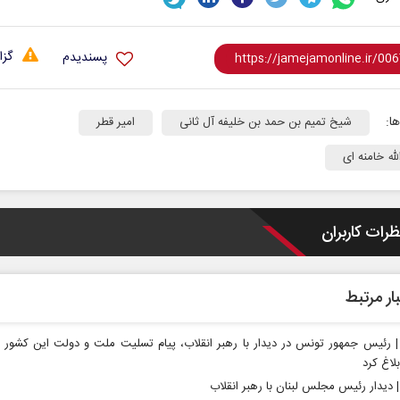
گزا
پسندیدم
ا:
شیخ تمیم بن حمد بن خلیفه آل ثانی
امیر قطر
له خامنه ای
ادامه جنگ برای آمریکا یعنی
خبرنگار
شکست مفتضحانه
رسانه
ظرات کاربران
می
دکتر محمد باقر خرمشاد - استاد دانشگاه
دکتر مراد عنادی - کا
ار مرتبط
رئیس‌ جمهور تونس در دیدار با رهبر انقلاب، پیام تسلیت ملت و دولت این کشور ر
بلاغ کرد
دیدار رئیس مجلس لبنان با رهبر انقلاب