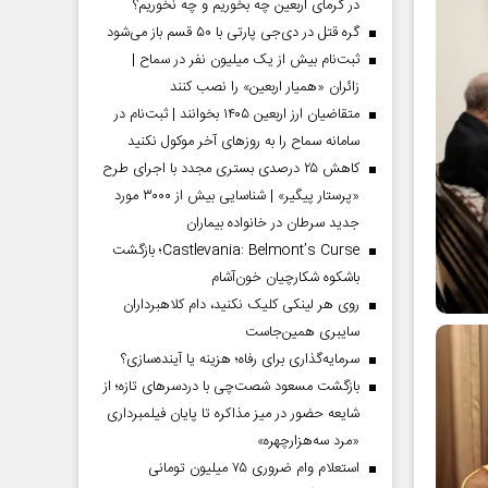
در گرمای اربعین چه بخوریم و چه نخوریم؟
گره قتل در دی‌جی پارتی با ۵۰ قسم باز می‌شود
ثبت‌نام بیش از یک میلیون نفر در سماح |
زائران «همیار اربعین» را نصب کنند
متقاضیان ارز اربعین ۱۴۰۵ بخوانند | ثبت‌نام در
سامانه سماح را به روز‌های آخر موکول نکنید
کاهش ۲۵ درصدی بستری مجدد با اجرای طرح
«پرستار پیگیر» | شناسایی بیش از ۳۰۰۰ مورد
جدید سرطان در خانواده بیماران
Castlevania: Belmont’s Curse؛ بازگشت
باشکوه شکارچیان خون‌آشام
روی هر لینکی کلیک نکنید، دام کلاهبرداران
سایبری همین‌جاست
سرمایه‌گذاری برای رفاه؛ هزینه یا آینده‌سازی؟
بازگشت مسعود شصت‌چی با دردسر‌های تازه؛ از
شایعه حضور در میز مذاکره تا پایان فیلمبرداری
«مرد سه‌هزارچهره»
استعلام وام ضروری ۷۵ میلیون تومانی