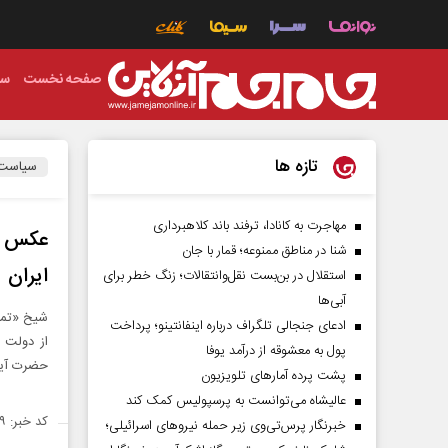
صفحه نخست
سی
تازه ها
سیاست
مهاجرت به کانادا، ترفند باند کلاهبرداری
عکس | 
شنا در مناطق ممنوعه؛ قمار با جان
ایران
استقلال در بن‌بست نقل‌وانتقالات؛ زنگ خطر برای
آبی‌ها
شیخ «تمیم
ادعای جنجالی تلگراف درباره اینفانتینو؛ پرداخت
از دولت 
پول به معشوقه از درآمد یوفا
حضرت آیت‌
پشت پرده آمارهای تلویزیون
عالیشاه می‌توانست به پرسپولیس کمک کند
کد خبر: ۱۴۵۷۸۹۹
خبرنگار پرس‌تی‌وی زیر حمله نیروهای اسرائیلی؛