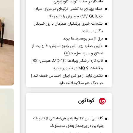
ماندگار در آستانه تولید تلویزیونی
حمله پهپادی به کشتی ترکیه‌ای در دریای سیاه؛
«MV Gulluk» مسیرش را تغییر داد
نشست خبری پزشکیان همزمان با روز خبرنگار
برگزار می شود
برق از سر پرمصرف‌ها پرید
«آیین صفر» روی آنتن رادیو نمایش؛ ۶ روایت از
اخلاق و سیره اهل‌بیت(ع)
قاب تازه از شکار پهپادها؛ MQ-1C، هرمس-900
و قطعات MQ-9 در تصاویر جدید
دشمن نباید از مواضع ایران احساس ضعف کند |
در جنگ هم مذاکره ادامه دارد
گوناگون
گلکسی اس ۲۷ اولترا؛ پیش‌نمایشی از تغییرات
بنیادین در پرچمدار بعدی سامسونگ