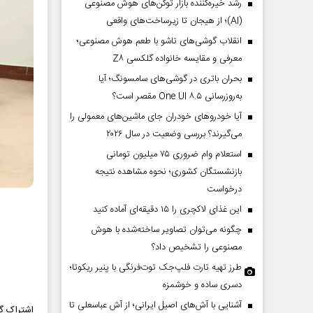
رشد خیره‌کننده بازار توکن‌های هوش مصنوعی
(AI)؛ از هیجان تا زیرساخت‌های واقعی
انقلاب گوشی‌های تاشو‌ با طعم هوش مصنوعی؛
معرفی و مقایسه خانواده گلکسی Z۸
بحران باتری در گوشی‌های سامسونگ؛ آیا
به‌روزرسانی One UI ۸.۵ مقصر است؟
آیا خودروهای خودران جای ماشین‌های معمولی را
می‌گیرند؟ بررسی وضعیت در سال ۲۰۲۶
استعلام وام ضروری ۷۵ میلیون تومانی
بازنشستگان کشوری؛ نحوه مشاهده نتیجه
درخواست
این غذای لاکچری را ۱۵ دقیقه‌ای آماده کنید
چگونه می‌توان تصاویر ساخته‌شده با هوش
مصنوعی را تشخیص داد؟
طرز تهیه تارت فلپ‌جک توت‌فرنگی با پنیر ریکوتا؛
دسری ساده و خوشمزه
آشنایی با آش‌های اصیل ایرانی؛ از آش عباسعلی تا
اشتراک گذ