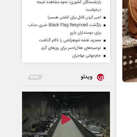
بازنشستگان کشوری؛ نحوه مشاهده نتیجه
درخواست
اجیر کردن قاتل برای کشتن همسر!
بازگشت Black Flag Resynced خبری جذاب
برای دوستداران بازی
معجزه، نقشه شوهرکشی را ناکام گذاشت
توصیه‌های هلال‌احمر برای روز‌های گرم
جام‌جهانی مهاجران
ویدئو