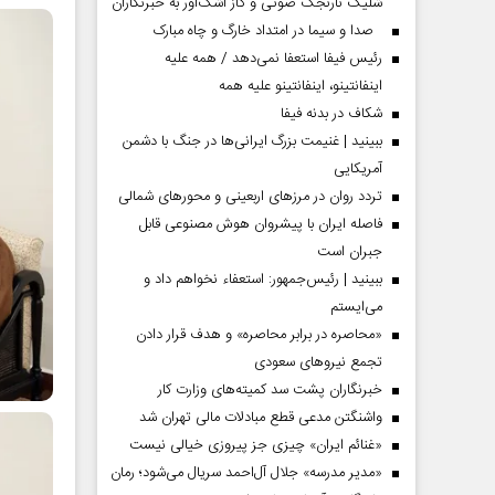
شلیک نارنجک صوتی و گاز اشک‌آور به خبرنگاران
صدا و سیما در امتداد خارگ و چاه مبارک
رئیس فیفا استعفا نمی‌دهد / همه علیه
اینفانتینو، اینفانتینو علیه همه
شکاف در بدنه فیفا
ببینید | غنیمت بزرگ ایرانی‌ها در جنگ با دشمن
آمریکایی
تردد روان در مرزهای اربعینی و محورهای شمالی
فاصله ایران با پیشرو‌ان هوش مصنوعی قابل
جبران است
ببینید | رئیس‌جمهور: استعفاء نخواهم داد و
می‌ایستم
«محاصره در برابر محاصره» و هدف قرار دادن
تجمع نیروهای سعودی
خبرنگاران پشت سد کمیته‌های وزارت کار
واشنگتن مدعی قطع مبادلات مالی تهران شد
«غنائم ایران» چیزی جز پیروزی خیالی نیست
«مدیر مدرسه» جلال آل‌احمد سریال می‌شود؛ رمان