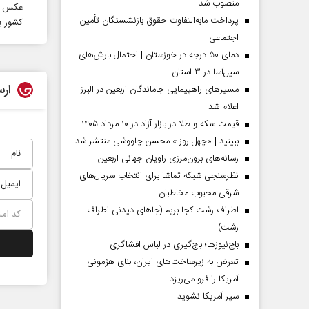
منصوب شد
عکس | 
پرداخت مابه‌التفاوت حقوق بازنشستگان تأمین
کشور به
اجتماعی
دمای ۵۰ درجه در خوزستان | احتمال بارش‌های
سیل‌آسا در ۳ استان
ارس
مسیر‌های راهپیمایی جاماندگان اربعین در البرز
اعلام شد
قیمت سکه و طلا در بازار آزاد در ۱۰ مرداد ۱۴۰۵
ببینید | «چهل روز » محسن چاووشی منتشر شد
رسانه‌های برون‌مرزی راویان جهانی اربعین
نظرسنجی شبکه تماشا برای انتخاب سریال‌های
 مردادماه
صفحات نخست‌روزنامه‌ها‌ی‌چهارشنبه‌۷‌مردادماه
صفحات 
شرقی محبوب مخاطبان
اطراف رشت کجا بریم (جاهای دیدنی اطراف
رشت)
باج‌نیوزها؛ باج‌گیری در لباس افشاگری
تعرض به زیرساخت‌های ایران، بنای هژمونی
آمریکا را فرو می‌ریزد
سپر آمریکا نشوید