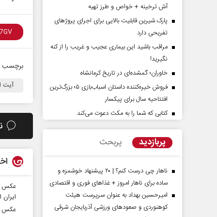
آش ترخینه + خواص و طرز تهیه
پارک شیرین قابلیت‌ بالایی برای اجرای پروژهای
تفریحی دارد
مراقب باشید این بیماری عجیب و غریب را از کنه
نگیرید!
برچسب ه
خاوران؛ گمشده‌ای در تاریخ کرمانشاه
آیت ال
فروش خیره‌کننده داستان اسباب‌بازی ۵؛ بزرگ‌ترین
افتتاحیه سال برای پیکسار
وی حقیقتِ آرامش‌ بخش
روز روایتگران حقیقت
کتابی که شما را به مکث دعوت می‌کند
ن
دکتر حسین قرایی - مدیر کل روابط عمو
پربازدید
پربحث
رسانه ملی
اخب
ناهار چی درست کنم؟ | ۲۰ پیشنهاد خوشمزه و
ساده برای ناهار امروز + غذاهای فوری و اقتصادی
عکس | 
امیرحسین بهداد به عنوان سرپرست هیئت
ایران ا
کوهنوردی و صعودهای ورزشی آذربایجان شرقی
عکس | 