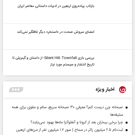
بازتاب پیاده‌روی اربعین در ادبیات داستانی معاصر ایران
امضای سروش صحت در «استخر» دیگر غافلگیر نمی‌کند
بررسی بازی Silent Hill: Townfall؛ از داستان و گیم‌پلی تا
تاریخ انتشار و سیستم مورد نیاز
اخبار ویژه
صبحانه چی درست کنم؟ معرفی ۳۰ صبحانه سریع، سالم و مقوی برای همه
سلیقه‌ها
چرا برخی بیماران بعد از کرونا و آنفلوآنزا ماه‌ها بهبود نمی‌یابند؟
ثبت‌نام ۲.۵ میلیون زائر در سماح | عبور ۱.۷ میلیون نفر از مرز‌های اربعین