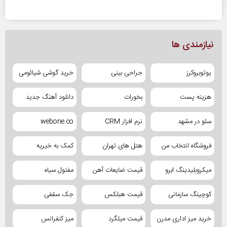
نیازمندی ها
یوتوبروکرز
جراحی بینی
خرید گوشی شیائومی
هزینه پست
بخورات
دانلود آهنگ جدید
سئو در مشهد
نرم افزار CRM
webone.co
فروشگاه انتخاب من
هتل های تهران
کمک به خیریه
میکروبلیدینگ ابرو
قیمت ضایعات آهن
مفتول سیاه
کوچینگ سازمانی
قیمت هبلکس
جک سقفی
خرید میز اداری مدرن
قیمت میلگرد
میز کنفرانس