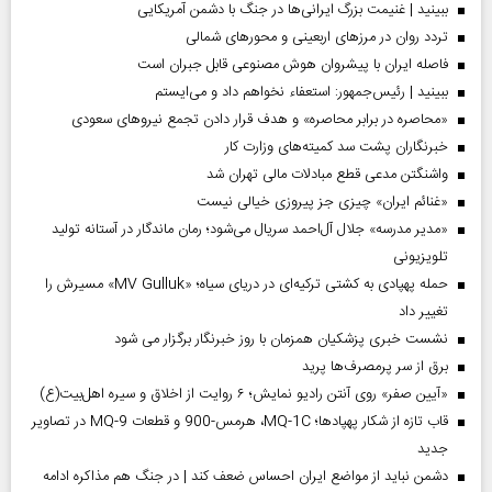
ببینید | غنیمت بزرگ ایرانی‌ها در جنگ با دشمن آمریکایی
تردد روان در مرزهای اربعینی و محورهای شمالی
فاصله ایران با پیشرو‌ان هوش مصنوعی قابل جبران است
ببینید | رئیس‌جمهور: استعفاء نخواهم داد و می‌ایستم
«محاصره در برابر محاصره» و هدف قرار دادن تجمع نیروهای سعودی
خبرنگاران پشت سد کمیته‌های وزارت کار
واشنگتن مدعی قطع مبادلات مالی تهران شد
«غنائم ایران» چیزی جز پیروزی خیالی نیست
«مدیر مدرسه» جلال آل‌احمد سریال می‌شود؛ رمان ماندگار در آستانه تولید
تلویزیونی
حمله پهپادی به کشتی ترکیه‌ای در دریای سیاه؛ «MV Gulluk» مسیرش را
تغییر داد
نشست خبری پزشکیان همزمان با روز خبرنگار برگزار می شود
برق از سر پرمصرف‌ها پرید
«آیین صفر» روی آنتن رادیو نمایش؛ ۶ روایت از اخلاق و سیره اهل‌بیت(ع)
قاب تازه از شکار پهپادها؛ MQ-1C، هرمس-900 و قطعات MQ-9 در تصاویر
جدید
دشمن نباید از مواضع ایران احساس ضعف کند | در جنگ هم مذاکره ادامه