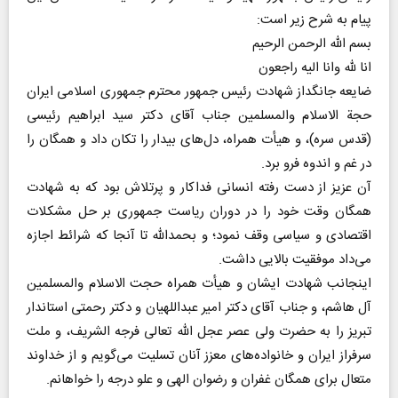
پیام به شرح زیر است:
بسم الله الرحمن الرحیم
انا للّه وانا الیه راجعون
ضایعه جانگداز شهادت رئیس جمهور محترم جمهوری اسلامی ایران
حجة الاسلام والمسلمین جناب آقای دکتر سید ابراهیم رئیسی
(قدس سره)، و هیأت همراه، دل‌های بیدار را تکان داد و همگان را
در غم و اندوه فرو برد.
آن عزیز از دست رفته انسانی فداکار و پرتلاش بود که به شهادت
همگان وقت خود را در دوران ریاست جمهوری بر حل مشکلات
اقتصادی و سیاسی وقف نمود؛ و بحمدالله تا آنجا که شرائط اجازه
می‌داد موفقیت بالایی داشت.
اینجانب شهادت ایشان و هیأت همراه حجت الاسلام والمسلمین
آل هاشم، و جناب آقای دکتر امیر عبداللهیان و دکتر رحمتی استاندار
تبریز را به حضرت ولی عصر عجل الله تعالی فرجه الشریف، و ملت
سرفراز ایران و خانواده‌های معزز آنان تسلیت می‌گویم و از خداوند
متعال برای همگان غفران و رضوان الهی و علو درجه را خواهانم.