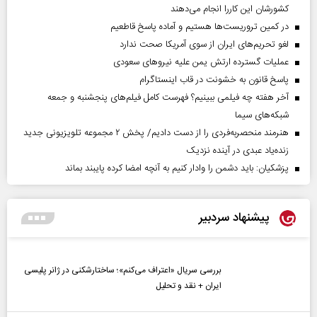
کشورشان این کاررا انجام می‌دهند
در کمین تروریست‌ها هستیم و آماده پاسخ قاطعیم
لغو تحریم‌های ایران از سوی آمریکا صحت ندارد
عملیات گسترده ارتش یمن علیه نیروهای سعودی
پاسخ قانون به خشونت در قاب اینستاگرام
آخر هفته چه فیلمی ببینیم؟ فهرست کامل فیلم‌های پنجشنبه و جمعه
شبکه‌های سیما
هنرمند منحصر‌به‌فردی را از دست دادیم/ پخش ۲ مجموعه تلویزیونی جدید
زنده‌یاد عبدی در آینده نزدیک
پزشکیان: باید دشمن را وادار کنیم به آنچه امضا کرده پایبند بماند
پیشنهاد سردبیر
بررسی سریال «اعتراف می‌کنم»؛ ساختارشکنی در ژانر پلیسی
ایران + نقد و تحلیل