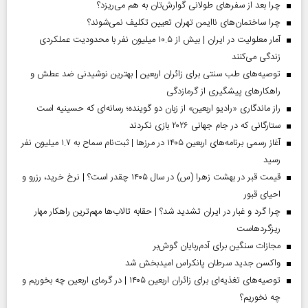
چرا بعد از سفرهای طولانی گوارش‌تان به هم می‌ریزد؟
چرا ساختمان‌های ناایمن تهران تعیین تکلیف نمی‌شوند؟
آمار معلولیت در ایران | بیش از ۱۰.۵ میلیون نفر با محدودیت عملکردی
زندگی می‌کنند
توصیه‌های طب سنتی برای زائران اربعین | بهترین نوشیدنی ضد عطش و
راهکارهای پیشگیری از گرمازدگی
راز ماندگاری «رادیو اربعین» از زبان دو گوینده؛ رسانه‌ای که حسینیه است
ستارگانی که در جام جهانی ۲۰۲۶ بازی نکردند
آغاز رسمی برنامه‌های اربعین ۱۴۰۵ در مرز‌ها | ثبت‌نام سماح به ۱.۷ میلیون نفر
رسید
قیمت قبر در بهشت زهرا (س) در سال ۱۴۰۵ چقدر است؟ | نرخ خرید، رزرو و
احیای قبور
چرا گرد و غبار در ایران تشدید شد؟ | حقابه تالاب‌ها مهم‌ترین راهکار مهار
ریزگردهاست
مجازات سنگین برای آدم‌ربایان گوش‌بر
واکسن جدید سرطان پانکراس امیدبخش شد
توصیه‌های تغذیه‌ای برای زائران اربعین ۱۴۰۵ | در گرمای اربعین چه بخوریم و
چه نخوریم؟