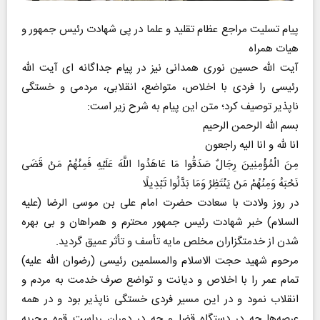
پیام تسلیت مراجع عظام تقلید و علما در پی شهادت رئیس جمهور و
هیات همراه
آیت الله حسین نوری همدانی نیز در پیام جداگانه ای آیت الله
رئیسی را فردی با اخلاص، متواضع، انقلابی، مردمی و خستگی
ناپذیر توصیف کرد؛ متن این پیام به شرح زیر است:
بسم الله الرحمن الرحیم
انا لله و انا الیه راجعون
مِنَ الْمُؤْمِنِینَ رِجَالٌ صَدَقُوا مَا عَاهَدُوا اللَّهَ عَلَیْهِ فَمِنْهُمْ مَنْ قَضَى
نَحْبَهُ وَمِنْهُمْ مَنْ یَنْتَظِرُ وَمَا بَدَّلُوا تَبْدِیلًا
در روز ولادت با سعادت حضرت امام علی بن موسی الرضا (علیه
السلام) خبر شهادت رئیس جمهور محترم و همراهان و بی بهره
شدن از خدمتگزاران مخلص مایه تأسف و تأثر عمیق گردید.
مرحوم شهید حجت الاسلام والمسلمین رئیسی (رضوان الله علیه)
تمام عمر را با اخلاص و دیانت و تواضع صرف خدمت به مردم و
انقلاب نمود و در این مسیر فردی خستگی ناپذیر بود و در همه
عرصه‌ها چه در دستگاه قضا و چه در دوران ریاست قوه مجریه