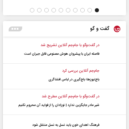
گفت و گو
در گفت‌و‌گو با جام‌جم آنلاین تشریح شد
فاصله ایران با پیشرو‌ان هوش مصنوعی قابل جبران است
جام‌جم آنلاین بررسی کرد
باج‌نیوزها؛ باج‌گیری در لباس افشاگری
در گفت‌و‌گو با جام‌جم آنلاین مطرح شد
شیر مادر جایگزین ندارد | نوزادان را از فواید آن محروم نکنیم
فرهنگ اهدای خون باید نسل به نسل منتقل شود