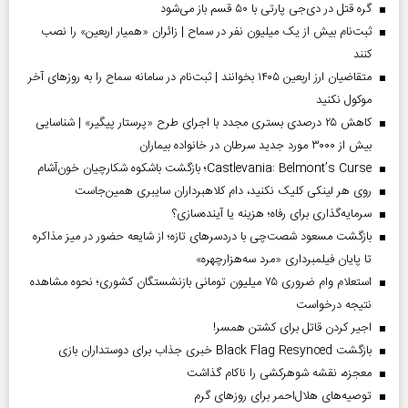
گره قتل در دی‌جی پارتی با ۵۰ قسم باز می‌شود
ثبت‌نام بیش از یک میلیون نفر در سماح | زائران «همیار اربعین» را نصب
کنند
متقاضیان ارز اربعین ۱۴۰۵ بخوانند | ثبت‌نام در سامانه سماح را به روز‌های آخر
موکول نکنید
کاهش ۲۵ درصدی بستری مجدد با اجرای طرح «پرستار پیگیر» | شناسایی
بیش از ۳۰۰۰ مورد جدید سرطان در خانواده بیماران
Castlevania: Belmont’s Curse؛ بازگشت باشکوه شکارچیان خون‌آشام
روی هر لینکی کلیک نکنید، دام کلاهبرداران سایبری همین‌جاست
سرمایه‌گذاری برای رفاه؛ هزینه یا آینده‌سازی؟
بازگشت مسعود شصت‌چی با دردسر‌های تازه؛ از شایعه حضور در میز مذاکره
تا پایان فیلمبرداری «مرد سه‌هزارچهره»
استعلام وام ضروری ۷۵ میلیون تومانی بازنشستگان کشوری؛ نحوه مشاهده
نتیجه درخواست
اجیر کردن قاتل برای کشتن همسر!
بازگشت Black Flag Resynced خبری جذاب برای دوستداران بازی
معجزه، نقشه شوهرکشی را ناکام گذاشت
توصیه‌های هلال‌احمر برای روز‌های گرم