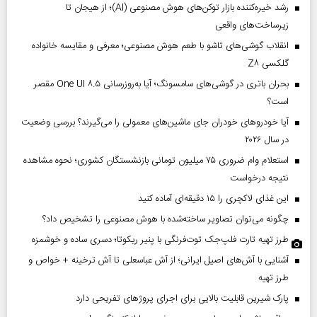
رشد خیره‌کننده بازار توکن‌های هوش مصنوعی (AI)؛ از هیجان تا
زیرساخت‌های واقعی
انقلاب گوشی‌های تاشو‌ با طعم هوش مصنوعی؛ معرفی و مقایسه خانواده
گلکسی Z۸
بحران باتری در گوشی‌های سامسونگ؛ آیا به‌روزرسانی One UI ۸.۵ مقصر
است؟
آیا خودروهای خودران جای ماشین‌های معمولی را می‌گیرند؟ بررسی وضعیت
در سال ۲۰۲۶
استعلام وام ضروری ۷۵ میلیون تومانی بازنشستگان کشوری؛ نحوه مشاهده
نتیجه درخواست
این غذای لاکچری را ۱۵ دقیقه‌ای آماده کنید
چگونه می‌توان تصاویر ساخته‌شده با هوش مصنوعی را تشخیص داد؟
طرز تهیه تارت فلپ‌جک توت‌فرنگی با پنیر ریکوتا؛ دسری ساده و خوشمزه
آشنایی با آش‌های اصیل ایرانی؛ از آش عباسعلی تا آش ترخینه + خواص و
طرز تهیه
پارک شیرین قابلیت‌ بالایی برای اجرای پروژهای تفریحی دارد