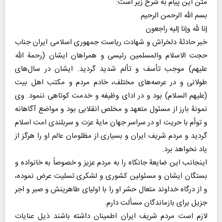
متن این پیام به شرح زیر است:
بسم الله الرحمن الرحیم
إنا لله وإنا إلیه راجعون
خبر حادثۀ دلخراش و شهادت ریاست جمهوری اسلامی ایران جناب
حجت الاسلام والمسلمین رئیسی و همراهان ایشان (رحمة الله
علیهم) موجب تأسف و تألم شدید گردید. ایشان در سال‌های
طولانی و در عرصه‌های مختلف، خادم مردم و مکتب اهل بیت
(علیهم السلام) بود و در ادای وظیفه و خدمت کوتاهی ننمود. وی
نمونۀ بارز از مسئول متعهد و مخلص انقلابی بود و مواضع آگاهانه
و توأم با حریت او در سراسر جهان مایۀ عزت و سربلندی امت اسلام
گردید و مردم شریف ایران و بسیاری از مظلومان عالم او را هرگز از
یاد نخواهد برد.
اینجانب این ضایعۀ جانکاه را به مردم عزیز و خصوصاً به خانواده و
بستگان ایشان و مسئولین کشوری و لشکری تسلیت عرض نموده،
و از درگاه خداوند متعال حشر او را با اولیای طاهرینش و صبر و اجر
جزیل برای بازماندگان مسألت دارم.
لازم است مردم شریف ایران اطمینان داشته باشند ذیل عنایات