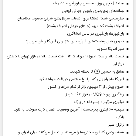
ببینید | «چهل روز » محسن چاووشی منتشر شد
رسانه‌های برون‌مرزی راویان جهانی اربعین
نظرسنجی شبکه تماشا برای انتخاب سریال‌های شرقی محبوب مخاطبان
اطراف رشت کجا بریم (جاهای دیدنی اطراف رشت)
باج‌نیوزها؛ باج‌گیری در لباس افشاگری
تعرض به زیرساخت‌های ایران، بنای هژمونی آمریکا را فرو می‌ریزد
سپر آمریکا نشوید
قیمت طلا و سکه امروز ۱۱ مرداد ۱۴۰۵ | افت قیمت طلا در بازار تهران با کاهش
نرخ ارز
عشق به حسین (ع) تا لحظه شهادت
آمریکا ماجراجویی کند پاسخ مقتضی دریافت خواهد کرد
خروج بیش از ۳ میلیون زائر از تمام مرز‌های کشور
رهگیری پهپاد MQ9 بر فراز تنگه هرمز
درگیری مرگبار ۲ پسرخاله در پارک
سهمیه ۶۰ لیتری پابرجاست | آخرین وضعیت اتصال کارت سوخت به کارت
بانکی
‌زائران سبز
همه مردمی که این سختی‌ها را می‌بینند و تحمل می‌کنند، برای ایران و