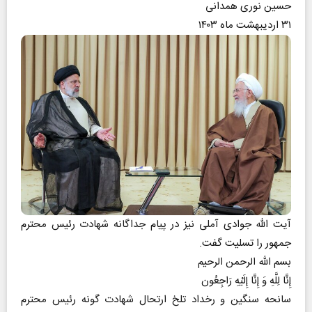
حسین نوری همدانی
۳۱ اردیبهشت ماه ۱۴۰۳
آیت الله جوادی آملی نیز در پیام جداگانه شهادت رئیس محترم
جمهور را تسلیت گفت.
بسم الله الرحمن الرحیم
إِنَّا لِلَّهِ وَ إِنَّا إِلَیْهِ رَاجِعُون
سانحه سنگین و رخداد تلخ ارتحال شهادت گونه رئیس محترم