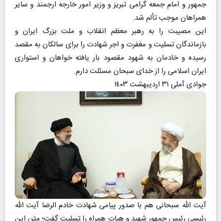
جمهور و امام جمعه گرامى تبریز و وزیر امور خارجه ارجمند و سایر
همراهان موجب تألم شد.
این مصیبت را به رهبر معظم انقلاب و ملت بزرگ ایران و
بازماندگان تسلیت و مغفرت و اجر شهادت را براى سالکان به مقصد
رسیده و خادمان به شهود مقصود بار یافته خواهان و استوارى
ایران اسلامى را از خداى سبحان مسئلت دارم.
جوادى آملى ٣١ اردیبهشت ١٤٠٣
آیت الله سبحانی هم با صدور پیامی شهادت خادم الرضا آیت الله
رئیسی رئیس جمهور شهید و هیات همراه را تسلیت گفت؛ متن این