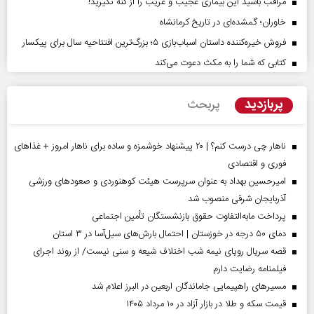
مراقب باشید این بیماری عجیب و غریب را از کنه نگیرید!
خاوران؛ گمشده‌ای در تاریخ کرمانشاه
فروش خیره‌کننده داستان اسباب‌بازی ۵؛ بزرگ‌ترین افتتاحیه سال برای پیکسار
کتابی که شما را به مکث دعوت می‌کند
پربازدید
پربحث
ناهار چی درست کنم؟ | ۲۰ پیشنهاد خوشمزه و ساده برای ناهار امروز + غذاهای
فوری و اقتصادی
امیرحسین بهداد به عنوان سرپرست هیئت کوهنوردی و صعودهای ورزشی
آذربایجان شرقی منصوب شد
پرداخت مابه‌التفاوت حقوق بازنشستگان تأمین اجتماعی
دمای ۵۰ درجه در خوزستان | احتمال بارش‌های سیل‌آسا در ۳ استان
قصه سریال رویای نیمه شب اختلاف شیعه و سنی نیست/ از روند اجرای
فیلمنامه رضایت دارم
مسیر‌های راهپیمایی جاماندگان اربعین در البرز اعلام شد
قیمت سکه و طلا در بازار آزاد در ۱۰ مرداد ۱۴۰۵