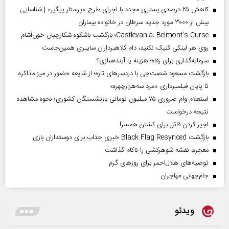
کاهش ۲۵ درصدی بستری مجدد با اجرای طرح «پرستار پیگیر» | شناسایی
بیش از ۳۰۰۰ مورد جدید سرطان در خانواده بیماران
Castlevania: Belmont’s Curse؛ بازگشت باشکوه شکارچیان خون‌آشام
روی هر لینکی کلیک نکنید، دام کلاهبرداران سایبری همین‌جاست
سرمایه‌گذاری برای رفاه؛ هزینه یا آینده‌سازی؟
بازگشت مسعود شصت‌چی با دردسر‌های تازه؛ از شایعه حضور در میز مذاکره
تا پایان فیلمبرداری «مرد سه‌هزارچهره»
استعلام وام ضروری ۷۵ میلیون تومانی بازنشستگان کشوری؛ نحوه مشاهده
نتیجه درخواست
اجیر کردن قاتل برای کشتن همسر!
بازگشت Black Flag Resynced خبری جذاب برای دوستداران بازی
معجزه، نقشه شوهرکشی را ناکام گذاشت
توصیه‌های هلال‌احمر برای روز‌های گرم
جام‌جهانی مهاجران
ویدئو