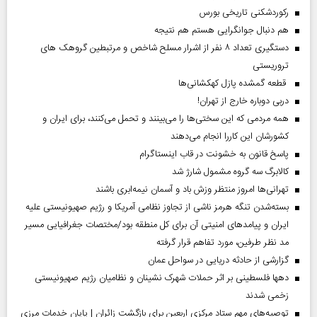
رکوردشکنی تاریخی بورس
هم دنبال جوانگرایی هستم هم نتیجه
دستگیری تعداد ۸ نفر از اشرار مسلح شاخص و مرتبطین گروهک های
تروریستی
قطعه گمشده پازل کهکشانی‌ها
دربی دوباره خارج از تهران!
همه مردمی که این سختی‌ها را می‌بینند و تحمل می‌کنند، برای ایران و
کشورشان این کاررا انجام می‌دهند
پاسخ قانون به خشونت در قاب اینستاگرام
کالابرگ سه گروه مشمول شارژ شد
تهرانی‌ها امروز منتظر وزش باد و آسمان نیمه‌ابری باشند
بسته‌شدن تنگه هرمز ناشی از تجاوز نظامی آمریکا و رژیم صهیونیستی علیه
ایران و پیامد‌های امنیتی آن برای کل منطقه بود/مختصات جغرافیایی مسیر
مد نظر طرفین، مورد تفاهم قرار گرفته
گزارشی از حادثه دریایی در سواحل عمان
دهها فلسطینی بر اثر حملات شهرک نشینان و نظامیان رژیم صهیونیستی
زخمی شدند
توصیه‌های مهم ستاد مرکزی اربعین برای بازگشت زائران | پایان خدمات مرزی