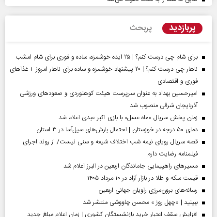
پربازدید
پربحث
برای شام چی درست کنم؟ | ۲۵ ایده خوشمزه، ساده و فوری برای شام امشب
ناهار چی درست کنم؟ | ۲۰ پیشنهاد خوشمزه و ساده برای ناهار امروز + غذاهای
فوری و اقتصادی
امیرحسین بهداد به عنوان سرپرست هیئت کوهنوردی و صعودهای ورزشی
آذربایجان شرقی منصوب شد
زمان پخش سریال «ماه عسل» با بازی اکبر عبدی اعلام شد
دمای ۵۰ درجه در خوزستان | احتمال بارش‌های سیل‌آسا در ۳ استان
قصه سریال رویای نیمه شب اختلاف شیعه و سنی نیست/ از روند اجرای
فیلمنامه رضایت دارم
مسیر‌های راهپیمایی جاماندگان اربعین در البرز اعلام شد
قیمت سکه و طلا در بازار آزاد در ۱۰ مرداد ۱۴۰۵
رسانه‌های برون‌مرزی راویان جهانی اربعین
ببینید | «چهل روز » محسن چاووشی منتشر شد
افزایش سقف اعتبار خرید بازنشستگان کشوری | زمان اعلام مبلغ جدید