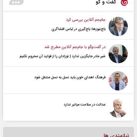
گفت و گو
جام‌جم آنلاین بررسی کرد
باج‌نیوزها؛ باج‌گیری در لباس افشاگری
در گفت‌و‌گو با جام‌جم آنلاین مطرح شد
شیر مادر جایگزین ندارد | نوزادان را از فواید آن محروم نکنیم
فرهنگ اهدای خون باید نسل به نسل منتقل شود
عدالت در سلامت میانبر ندارد
نیازمندی ها