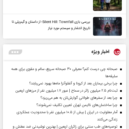
بررسی بازی Silent Hill: Townfall؛ از داستان و گیم‌پلی تا
تاریخ انتشار و سیستم مورد نیاز
اخبار ویژه
صبحانه چی درست کنم؟ معرفی ۳۰ صبحانه سریع، سالم و مقوی برای همه
سلیقه‌ها
چرا برخی بیماران بعد از کرونا و آنفلوآنزا ماه‌ها بهبود نمی‌یابند؟
ثبت‌نام ۲.۵ میلیون زائر در سماح | عبور ۱.۷ میلیون نفر از مرز‌های اربعین
چرا بعد از سفرهای طولانی گوارش‌تان به هم می‌ریزد؟
چرا ساختمان‌های ناایمن تهران تعیین تکلیف نمی‌شوند؟
آمار معلولیت در ایران | بیش از ۱۰.۵ میلیون نفر با محدودیت عملکردی
زندگی می‌کنند
توصیه‌های طب سنتی برای زائران اربعین | بهترین نوشیدنی ضد عطش و