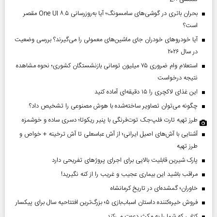
بحران باتری در گوشی‌های سامسونگ؛ آیا به‌روزرسانی One UI ۸.۵ مقصر
است؟
آیا خودروهای خودران جای ماشین‌های معمولی را می‌گیرند؟ بررسی وضعیت
در سال ۲۰۲۶
استعلام وام ضروری ۷۵ میلیون تومانی بازنشستگان کشوری؛ نحوه مشاهده
نتیجه درخواست
این غذای لاکچری را ۱۵ دقیقه‌ای آماده کنید
چگونه می‌توان تصاویر ساخته‌شده با هوش مصنوعی را تشخیص داد؟
طرز تهیه تارت فلپ‌جک توت‌فرنگی با پنیر ریکوتا؛ دسری ساده و خوشمزه
آشنایی با آش‌های اصیل ایرانی؛ از آش عباسعلی تا آش ترخینه + خواص و
طرز تهیه
پارک شیرین قابلیت‌ بالایی برای اجرای پروژهای تفریحی دارد
مراقب باشید این بیماری عجیب و غریب را از کنه نگیرید!
خاوران؛ گمشده‌ای در تاریخ کرمانشاه
فروش خیره‌کننده داستان اسباب‌بازی ۵؛ بزرگ‌ترین افتتاحیه سال برای پیکسار
کتابی که شما را به مکث دعوت می‌کند