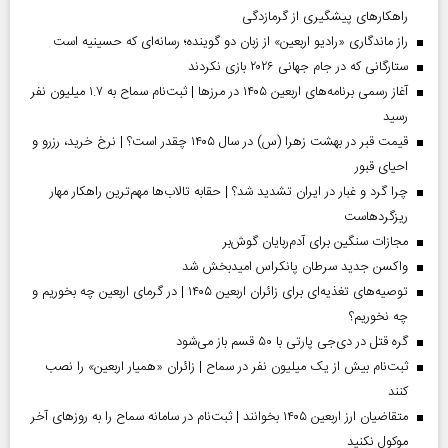
راهکارهای پیشگیری از گرمازدگی
راز ماندگاری «رادیو اربعین» از زبان دو گوینده؛ رسانه‌ای که حسینیه است
ستارگانی که در جام جهانی ۲۰۲۶ بازی نکردند
آغاز رسمی برنامه‌های اربعین ۱۴۰۵ در مرز‌ها | ثبت‌نام سماح به ۱.۷ میلیون نفر
رسید
قیمت قبر در بهشت زهرا (س) در سال ۱۴۰۵ چقدر است؟ | نرخ خرید، رزرو و
احیای قبور
چرا گرد و غبار در ایران تشدید شد؟ | حقابه تالاب‌ها مهم‌ترین راهکار مهار
ریزگردهاست
مجازات سنگین برای آدم‌ربایان گوش‌بر
واکسن جدید سرطان پانکراس امیدبخش شد
توصیه‌های تغذیه‌ای برای زائران اربعین ۱۴۰۵ | در گرمای اربعین چه بخوریم و
چه نخوریم؟
گره قتل در دی‌جی پارتی با ۵۰ قسم باز می‌شود
ثبت‌نام بیش از یک میلیون نفر در سماح | زائران «همیار اربعین» را نصب
کنند
متقاضیان ارز اربعین ۱۴۰۵ بخوانند | ثبت‌نام در سامانه سماح را به روز‌های آخر
موکول نکنید