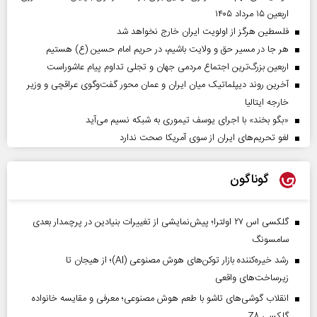
اربعین ۱۵ مرداد ۱۴۰۵
فلسطین هرگز از اولویت ایران خارج نخواهد شد
هر جا در مسیر حق و ولایت باشیم، در حریم امام حسین (ع) هستیم
اربعین بزرگ‌ترین اجتماع مردمی جهان و تجلی تداوم پیام عاشوراست
آخرین روند دیپلماتیک میان ایران و عمان محور گفت‌وگوی عراقچی و وزیر
خارجه ایتالیا
«بگو بخند» با اجرای یوسف تیموری به شبکه نسیم می‌آید
لغو تحریم‌های ایران از سوی آمریکا صحت ندارد
گوناگون
گلکسی اس ۲۷ اولترا؛ پیش‌نمایشی از تغییرات بنیادین در پرچمدار بعدی
سامسونگ
رشد خیره‌کننده بازار توکن‌های هوش مصنوعی (AI)؛ از هیجان تا
زیرساخت‌های واقعی
انقلاب گوشی‌های تاشو‌ با طعم هوش مصنوعی؛ معرفی و مقایسه خانواده
گلکسی Z۸