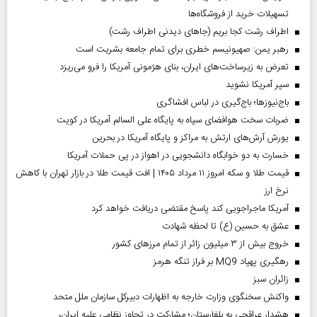
تسهیلات خرید از فروشگاه‌ها
اطراف رشت کجا بریم (جاهای دیدنی اطراف رشت)
رهبر یمن: صهیونیسم خطری برای تمام جامعه بشریت است
تعرض به زیرساخت‌های ایران، بنای هژمونی آمریکا را فرو می‌ریزد
سپر آمریکا نشوید
باج‌نیوزها؛ باج‌گیری در لباس افشاگری
ضربات سخت هوافضای سپاه به پایگاه علی السالم آمریکا در کویت
یورش آرش‌های ارتش به مراکز و پایگاه‌ آمریکا در بحرین
خسارت به دو خوابگاه دانشجویی در اهواز در پی حملات آمریکا
قیمت طلا و سکه امروز ۱۱ مرداد ۱۴۰۵ | افت قیمت طلا در بازار تهران با کاهش
نرخ ارز
آمریکا ماجراجویی کند پاسخ مقتضی دریافت خواهد کرد
عشق به حسین (ع) تا لحظه شهادت
خروج بیش از ۳ میلیون زائر از تمام مرز‌های کشور
رهگیری پهپاد MQ9 بر فراز تنگه هرمز
‌زائران سبز
واکنش سخنگوی وزارت خارجه به اظهارات دبیرکل سازمان ملل متحد
هشدار عراقچی به بلغارستان؛ مشارکت در تجاوز نظامی علیه ایران،