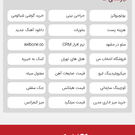
یوتوبروکرز
جراحی بینی
خرید گوشی شیائومی
هزینه پست
بخورات
دانلود آهنگ جدید
سئو در مشهد
نرم افزار CRM
webone.co
فروشگاه انتخاب من
هتل های تهران
کمک به خیریه
میکروبلیدینگ ابرو
قیمت ضایعات آهن
مفتول سیاه
کوچینگ سازمانی
قیمت هبلکس
جک سقفی
خرید میز اداری مدرن
قیمت میلگرد
میز کنفرانس