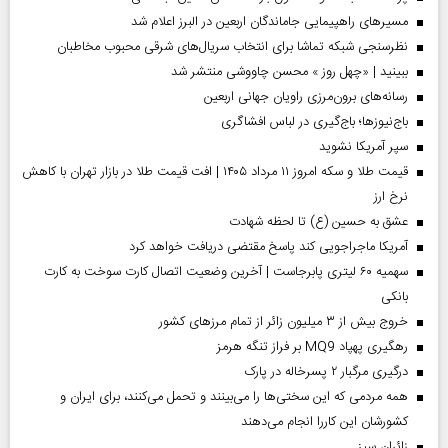
مسیر‌های راهپیمایی جاماندگان اربعین در البرز اعلام شد
نظرسنجی شبکه تماشا برای انتخاب سریال‌های شرقی محبوب مخاطبان
ببینید | «چهل روز » محسن چاووشی منتشر شد
رسانه‌های برون‌مرزی راویان جهانی اربعین
باج‌نیوزها؛ باج‌گیری در لباس افشاگری
سپر آمریکا نشوید
قیمت طلا و سکه امروز ۱۱ مرداد ۱۴۰۵ | افت قیمت طلا در بازار تهران با کاهش
نرخ ارز
عشق به حسین (ع) تا لحظه شهادت
آمریکا ماجراجویی کند پاسخ مقتضی دریافت خواهد کرد
سهمیه ۶۰ لیتری پابرجاست | آخرین وضعیت اتصال کارت سوخت به کارت
بانکی
خروج بیش از ۳ میلیون زائر از تمام مرز‌های کشور
رهگیری پهپاد MQ9 بر فراز تنگه هرمز
درگیری مرگبار ۲ پسرخاله در پارک
همه مردمی که این سختی‌ها را می‌بینند و تحمل می‌کنند، برای ایران و
کشورشان این کاررا انجام می‌دهند
‌زائران سبز