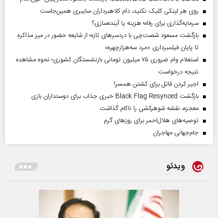
روی هر لینکی کلیک نکنید، دام کلاهبرداران سایبری همین‌جاست
سرمایه‌گذاری برای رفاه؛ هزینه یا آینده‌سازی؟
بازگشت مسعود شصت‌چی با دردسر‌های تازه؛ از شایعه حضور در میز مذاکره
تا پایان فیلمبرداری «مرد سه‌هزارچهره»
استعلام وام ضروری ۷۵ میلیون تومانی بازنشستگان کشوری؛ نحوه مشاهده
نتیجه درخواست
اجیر کردن قاتل برای کشتن همسر!
بازگشت Black Flag Resynced خبری جذاب برای دوستداران بازی
معجزه، نقشه شوهرکشی را ناکام گذاشت
توصیه‌های هلال‌احمر برای روز‌های گرم
جام‌جهانی مهاجران
ویدئو