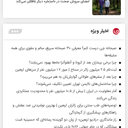
امضای سروش صحت در «استخر» دیگر غافلگیر نمی‌کند
اخبار ویژه
صبحانه چی درست کنم؟ معرفی ۳۰ صبحانه سریع، سالم و مقوی برای همه
سلیقه‌ها
چرا برخی بیماران بعد از کرونا و آنفلوآنزا ماه‌ها بهبود نمی‌یابند؟
ثبت‌نام ۲.۵ میلیون زائر در سماح | عبور ۱.۷ میلیون نفر از مرز‌های اربعین
چرا بعد از سفرهای طولانی گوارش‌تان به هم می‌ریزد؟
چرا ساختمان‌های ناایمن تهران تعیین تکلیف نمی‌شوند؟
آمار معلولیت در ایران | بیش از ۱۰.۵ میلیون نفر با محدودیت عملکردی
زندگی می‌کنند
توصیه‌های طب سنتی برای زائران اربعین | بهترین نوشیدنی ضد عطش و
راهکارهای پیشگیری از گرمازدگی
راز ماندگاری «رادیو اربعین» از زبان دو گوینده؛ رسانه‌ای که حسینیه است
ستارگانی که در جام جهانی ۲۰۲۶ بازی نکردند