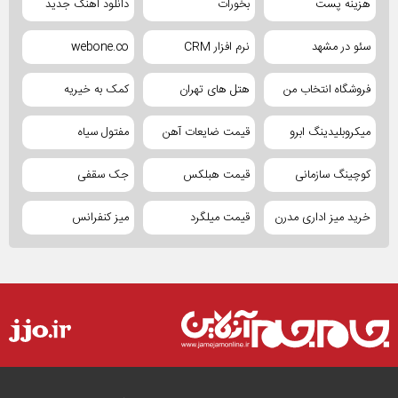
هزینه پست
بخورات
دانلود آهنگ جدید
سئو در مشهد
نرم افزار CRM
webone.co
فروشگاه انتخاب من
هتل های تهران
کمک به خیریه
میکروبلیدینگ ابرو
قیمت ضایعات آهن
مفتول سیاه
کوچینگ سازمانی
قیمت هبلکس
جک سقفی
خرید میز اداری مدرن
قیمت میلگرد
میز کنفرانس