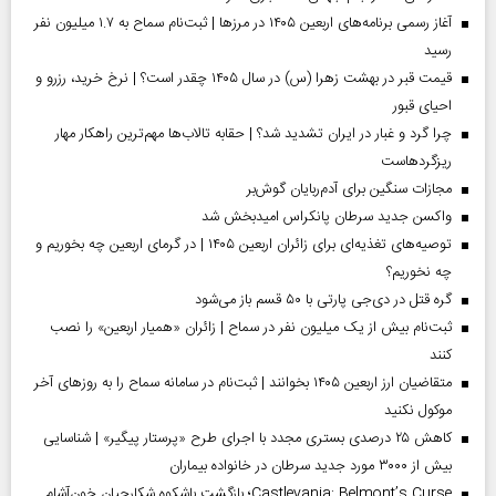
آغاز رسمی برنامه‌های اربعین ۱۴۰۵ در مرز‌ها | ثبت‌نام سماح به ۱.۷ میلیون نفر
رسید
قیمت قبر در بهشت زهرا (س) در سال ۱۴۰۵ چقدر است؟ | نرخ خرید، رزرو و
احیای قبور
چرا گرد و غبار در ایران تشدید شد؟ | حقابه تالاب‌ها مهم‌ترین راهکار مهار
ریزگردهاست
مجازات سنگین برای آدم‌ربایان گوش‌بر
واکسن جدید سرطان پانکراس امیدبخش شد
توصیه‌های تغذیه‌ای برای زائران اربعین ۱۴۰۵ | در گرمای اربعین چه بخوریم و
چه نخوریم؟
گره قتل در دی‌جی پارتی با ۵۰ قسم باز می‌شود
ثبت‌نام بیش از یک میلیون نفر در سماح | زائران «همیار اربعین» را نصب
کنند
متقاضیان ارز اربعین ۱۴۰۵ بخوانند | ثبت‌نام در سامانه سماح را به روز‌های آخر
موکول نکنید
کاهش ۲۵ درصدی بستری مجدد با اجرای طرح «پرستار پیگیر» | شناسایی
بیش از ۳۰۰۰ مورد جدید سرطان در خانواده بیماران
Castlevania: Belmont’s Curse؛ بازگشت باشکوه شکارچیان خون‌آشام