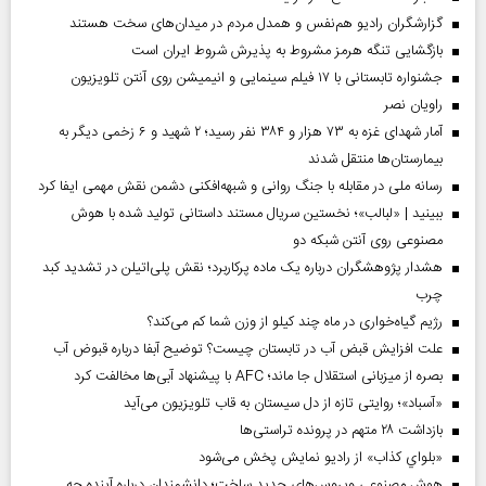
گزارشگران رادیو هم‌نفس و همدل مردم در میدان‌های سخت هستند
بازگشایی تنگه هرمز مشروط به پذیرش شروط ایران است
جشنواره تابستانی با ۱۷ فیلم سینمایی و انیمیشن روی آنتن تلویزیون
راویان نصر
آمار شهدای غزه به ۷۳ هزار و ۳۸۴ نفر رسید؛ ۲ شهید و ۶ زخمی دیگر به
بیمارستان‌ها منتقل شدند
رسانه ملی در مقابله با جنگ روانی و شبهه‌افکنی دشمن نقش مهمی ایفا کرد
ببینید | «لبالب»؛ نخستین سریال مستند داستانی تولید شده با هوش
مصنوعی روی آنتن شبکه دو
هشدار پژوهشگران درباره یک ماده پرکاربرد؛ نقش پلی‌اتیلن در تشدید کبد
چرب
رژیم گیاه‌خواری در ماه چند کیلو از وزن شما کم می‌کند؟
علت افزایش قبض آب در تابستان چیست؟ توضیح آبفا درباره قبوض آب
بصره از میزبانی استقلال جا ماند؛ AFC با پیشنهاد آبی‌ها مخالفت کرد
«آسباد»؛ روایتی تازه از دل سیستان به قاب تلویزیون می‌آید
بازداشت ۲۸ متهم در پرونده تراستی‌ها
«بلواي کذاب» از رادیو نمایش پخش می‌شود
هوش مصنوعی ویروس‌های جدید ساخت؛ دانشمندان درباره آینده چه