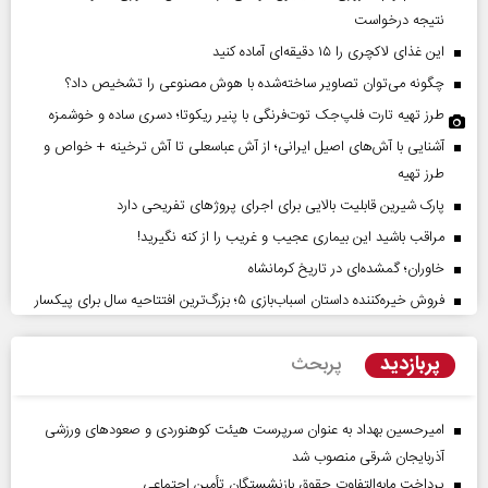
نتیجه درخواست
این غذای لاکچری را ۱۵ دقیقه‌ای آماده کنید
چگونه می‌توان تصاویر ساخته‌شده با هوش مصنوعی را تشخیص داد؟
طرز تهیه تارت فلپ‌جک توت‌فرنگی با پنیر ریکوتا؛ دسری ساده و خوشمزه
آشنایی با آش‌های اصیل ایرانی؛ از آش عباسعلی تا آش ترخینه + خواص و
طرز تهیه
پارک شیرین قابلیت‌ بالایی برای اجرای پروژهای تفریحی دارد
مراقب باشید این بیماری عجیب و غریب را از کنه نگیرید!
خاوران؛ گمشده‌ای در تاریخ کرمانشاه
فروش خیره‌کننده داستان اسباب‌بازی ۵؛ بزرگ‌ترین افتتاحیه سال برای پیکسار
پربازدید
پربحث
امیرحسین بهداد به عنوان سرپرست هیئت کوهنوردی و صعودهای ورزشی
آذربایجان شرقی منصوب شد
پرداخت مابه‌التفاوت حقوق بازنشستگان تأمین اجتماعی