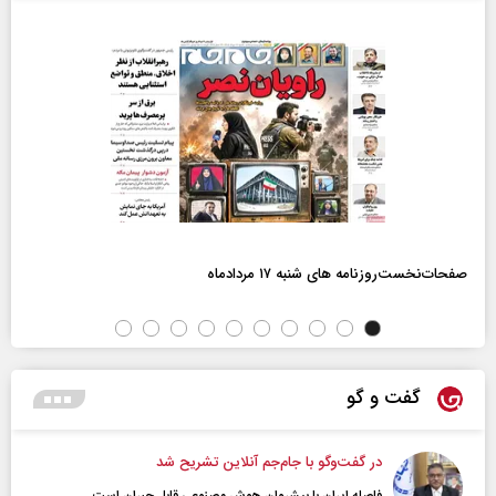
صفحات‌نخست‌روزنامه ها‌ی شنبه ۱۷ مردادماه
گفت و گو
در گفت‌و‌گو با جام‌جم آنلاین تشریح شد
فاصله ایران با پیشرو‌ان هوش مصنوعی قابل جبران است