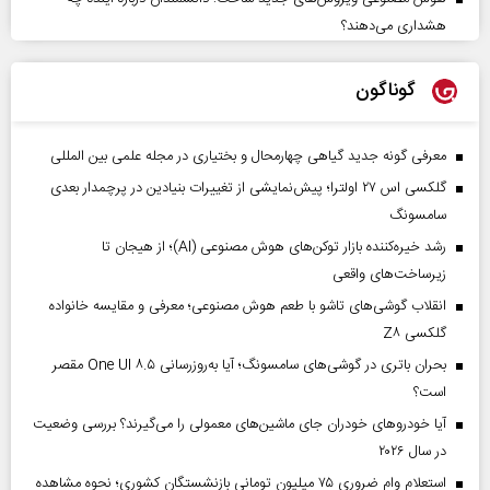
هشداری می‌دهند؟
گوناگون
معرفی گونه جدید گیاهی چهارمحال و بختیاری در مجله علمی بین المللی
گلکسی اس ۲۷ اولترا؛ پیش‌نمایشی از تغییرات بنیادین در پرچمدار بعدی
سامسونگ
رشد خیره‌کننده بازار توکن‌های هوش مصنوعی (AI)؛ از هیجان تا
زیرساخت‌های واقعی
انقلاب گوشی‌های تاشو‌ با طعم هوش مصنوعی؛ معرفی و مقایسه خانواده
گلکسی Z۸
بحران باتری در گوشی‌های سامسونگ؛ آیا به‌روزرسانی One UI ۸.۵ مقصر
است؟
آیا خودروهای خودران جای ماشین‌های معمولی را می‌گیرند؟ بررسی وضعیت
در سال ۲۰۲۶
استعلام وام ضروری ۷۵ میلیون تومانی بازنشستگان کشوری؛ نحوه مشاهده