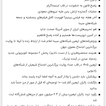
پاسخ قانون به خشونت در قاب اینستاگرام
عملیات گسترده ارتش یمن علیه نیروهای سعودی
آخر هفته چه فیلمی ببینیم؟ فهرست کامل فیلم‌های پنجشنبه و جمعه
شبکه‌های سیما
لغو تحریم‌های ایران از سوی آمریکا صحت ندارد
در کمین تروریست‌ها هستیم و آماده پاسخ قاطعیم
ویژه‌برنامه‌های اربعین شبکه‌های سیما اعلام شد؛ از ارتباط زنده با کربلا تا روایت
بزرگ‌ترین اجتماع معنوی جهان
هنرمند منحصر‌به‌فردی را از دست دادیم/ پخش ۲ مجموعه تلویزیونی جدید
زنده‌یاد عبدی در آینده نزدیک
اربعین ۱۴۰۵ در قاب صدا؛ روایت بزرگ‌ترین اجتماع شیعیان از شبکه‌های
رادیویی
پزشکیان: باید دشمن را وادار کنیم به آنچه امضا کرده پایبند بماند
بازگشت زائران اربعین آغاز شد؛ ۱۰ توصیه‌ای که قبل از عبور از مرز حتماً باید
بدانید
رکورد تردد زائران اربعین؛ بیش از ۴.۳ میلیون عبور از مرزهای شش‌گانه ثبت
شد