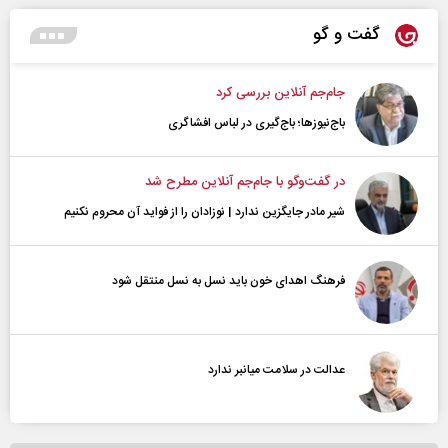
گفت و گو
جام‌جم آنلاین بررسی کرد
باج‌نیوزها؛ باج‌گیری در لباس افشاگری
در گفت‌و‌گو با جام‌جم آنلاین مطرح شد
شیر مادر جایگزین ندارد | نوزادان را از فواید آن محروم نکنیم
فرهنگ اهدای خون باید نسل به نسل منتقل شود
عدالت در سلامت میانبر ندارد