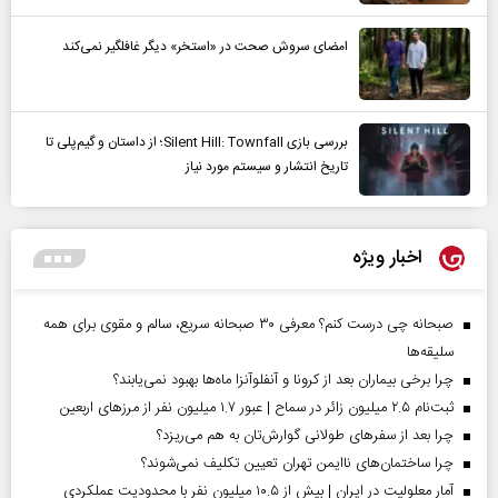
امضای سروش صحت در «استخر» دیگر غافلگیر نمی‌کند
بررسی بازی Silent Hill: Townfall؛ از داستان و گیم‌پلی تا
تاریخ انتشار و سیستم مورد نیاز
اخبار ویژه
صبحانه چی درست کنم؟ معرفی ۳۰ صبحانه سریع، سالم و مقوی برای همه
سلیقه‌ها
چرا برخی بیماران بعد از کرونا و آنفلوآنزا ماه‌ها بهبود نمی‌یابند؟
ثبت‌نام ۲.۵ میلیون زائر در سماح | عبور ۱.۷ میلیون نفر از مرز‌های اربعین
چرا بعد از سفرهای طولانی گوارش‌تان به هم می‌ریزد؟
چرا ساختمان‌های ناایمن تهران تعیین تکلیف نمی‌شوند؟
آمار معلولیت در ایران | بیش از ۱۰.۵ میلیون نفر با محدودیت عملکردی