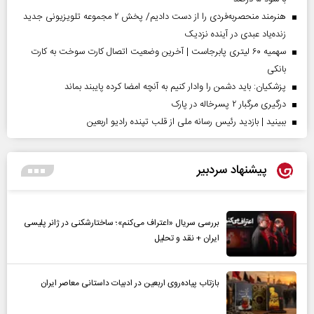
هنرمند منحصر‌به‌فردی را از دست دادیم/ پخش ۲ مجموعه تلویزیونی جدید
زنده‌یاد عبدی در آینده نزدیک
سهمیه ۶۰ لیتری پابرجاست | آخرین وضعیت اتصال کارت سوخت به کارت
بانکی
پزشکیان: باید دشمن را وادار کنیم به آنچه امضا کرده پایبند بماند
درگیری مرگبار ۲ پسرخاله در پارک
ببینید | بازدید رئیس رسانه ملی از قلب تپنده رادیو اربعین
پیشنهاد سردبیر
بررسی سریال «اعتراف می‌کنم»؛ ساختارشکنی در ژانر پلیسی
ایران + نقد و تحلیل
بازتاب پیاده‌روی اربعین در ادبیات داستانی معاصر ایران