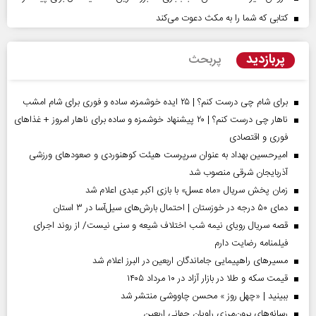
کتابی که شما را به مکث دعوت می‌کند
پربازدید
پربحث
برای شام چی درست کنم؟ | ۲۵ ایده خوشمزه، ساده و فوری برای شام امشب
ناهار چی درست کنم؟ | ۲۰ پیشنهاد خوشمزه و ساده برای ناهار امروز + غذاهای
فوری و اقتصادی
امیرحسین بهداد به عنوان سرپرست هیئت کوهنوردی و صعودهای ورزشی
آذربایجان شرقی منصوب شد
زمان پخش سریال «ماه عسل» با بازی اکبر عبدی اعلام شد
دمای ۵۰ درجه در خوزستان | احتمال بارش‌های سیل‌آسا در ۳ استان
قصه سریال رویای نیمه شب اختلاف شیعه و سنی نیست/ از روند اجرای
فیلمنامه رضایت دارم
مسیر‌های راهپیمایی جاماندگان اربعین در البرز اعلام شد
قیمت سکه و طلا در بازار آزاد در ۱۰ مرداد ۱۴۰۵
ببینید | «چهل روز » محسن چاووشی منتشر شد
رسانه‌های برون‌مرزی راویان جهانی اربعین