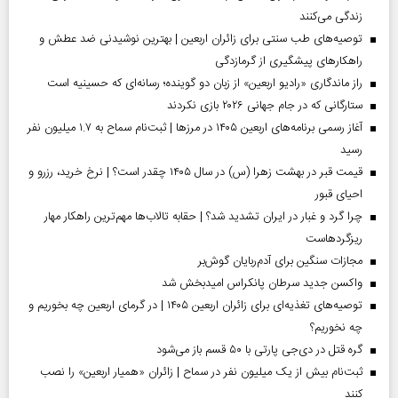
زندگی می‌کنند
توصیه‌های طب سنتی برای زائران اربعین | بهترین نوشیدنی ضد عطش و
راهکارهای پیشگیری از گرمازدگی
راز ماندگاری «رادیو اربعین» از زبان دو گوینده؛ رسانه‌ای که حسینیه است
ستارگانی که در جام جهانی ۲۰۲۶ بازی نکردند
آغاز رسمی برنامه‌های اربعین ۱۴۰۵ در مرز‌ها | ثبت‌نام سماح به ۱.۷ میلیون نفر
رسید
قیمت قبر در بهشت زهرا (س) در سال ۱۴۰۵ چقدر است؟ | نرخ خرید، رزرو و
احیای قبور
چرا گرد و غبار در ایران تشدید شد؟ | حقابه تالاب‌ها مهم‌ترین راهکار مهار
ریزگردهاست
مجازات سنگین برای آدم‌ربایان گوش‌بر
واکسن جدید سرطان پانکراس امیدبخش شد
توصیه‌های تغذیه‌ای برای زائران اربعین ۱۴۰۵ | در گرمای اربعین چه بخوریم و
چه نخوریم؟
گره قتل در دی‌جی پارتی با ۵۰ قسم باز می‌شود
ثبت‌نام بیش از یک میلیون نفر در سماح | زائران «همیار اربعین» را نصب
کنند