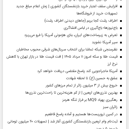
افزایش سقف اعتبار خرید بازنشستگان کشوری | زمان اعلام مبلغ جدید
تسهیلات خرید از فروشگاه‌ها
اطراف رشت کجا بریم (جاهای دیدنی اطراف رشت)
باج‌نیوزها؛ باج‌گیری در لباس افشاگری
تعرض به زیرساخت‌های ایران، بنای هژمونی آمریکا را فرو می‌ریزد
سپر آمریکا نشوید
نظرسنجی شبکه تماشا برای انتخاب سریال‌های شرقی محبوب مخاطبان
قیمت طلا و سکه امروز ۱۱ مرداد ۱۴۰۵ | افت قیمت طلا در بازار تهران با کاهش
نرخ ارز
آمریکا ماجراجویی کند پاسخ مقتضی دریافت خواهد کرد
عشق به حسین (ع) تا لحظه شهادت
خروج بیش از ۳ میلیون زائر از تمام مرز‌های کشور
بهترین نذری‌های اربعین | از کم هزینه‌ترین تا راحت‌ترین نذری‌ها
رهگیری پهپاد MQ9 بر فراز تنگه هرمز
‌زائران سبز
در کمین تروریست‌ها هستیم و آماده پاسخ قاطعیم
ثبت‌نام وام اربعین بازنشستگان کشوری آغاز شد | تسهیلات ۲۰ میلیون تومانی
با سود ۵ درصد