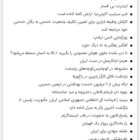
اینترنت بی افسار
امیر سرتیپ اکرمی‌نیا: ارتش کاملا آماده است
کارکنان وظیفه فراری برای تعیین تکلیف وضعیت خدمتی به یگان خدمتی
خود مراجعه کنند
زورآزمایی اتمی ترامپ
کفگیر رهگیر به ته دیگ خورد
تا دیر نشده جلوی هوش مصنوعی را بگیرید / AI به انسان مسلط می‌شود؟
هرمز؛ ابتکارعمل در دست ایران
مشروطه در کوچه‌پس‌کوچه‌های پایتخت
بازداشت قاتل کارگر باربری در باغ‌ویلا
ارائه بیش از ۲ میلیون خدمت بهداشتی در اربعین حسینی
چوبه دار، فرجام قاتلان دختربچه و مرد صاحبخانه
ببینید | فرمانده کل انتظامی جمهوری اسلامی ایران­: مأموریت پلیس تا
بازگشت آخرین زائر به منزل ادامه دارد
پاسخ قانون به خشونت در قاب اینستاگرام
راز ماندگاری پرواز یک قهرمان
نقشه جهادی برای ایران
رکوردشکنی تاریخی بورس