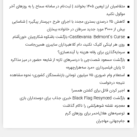
متقاضیان ارز اربعین ۱۴۰۵ بخوانند | ثبت‌نام در سامانه سماح را به روز‌های آخر
موکول نکنید
کاهش ۲۵ درصدی بستری مجدد با اجرای طرح «پرستار پیگیر» | شناسایی
بیش از ۳۰۰۰ مورد جدید سرطان در خانواده بیماران
Castlevania: Belmont’s Curse؛ بازگشت باشکوه شکارچیان خون‌آشام
روی هر لینکی کلیک نکنید، دام کلاهبرداران سایبری همین‌جاست
سرمایه‌گذاری برای رفاه؛ هزینه یا آینده‌سازی؟
بازگشت مسعود شصت‌چی با دردسر‌های تازه؛ از شایعه حضور در میز مذاکره
تا پایان فیلمبرداری «مرد سه‌هزارچهره»
استعلام وام ضروری ۷۵ میلیون تومانی بازنشستگان کشوری؛ نحوه مشاهده
نتیجه درخواست
اجیر کردن قاتل برای کشتن همسر!
بازگشت Black Flag Resynced خبری جذاب برای دوستداران بازی
معجزه، نقشه شوهرکشی را ناکام گذاشت
توصیه‌های هلال‌احمر برای روز‌های گرم
جام‌جهانی مهاجران