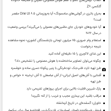
انقلاب گوشی‌های تاشو‌ با طعم هوش مصنوعی؛ معرفی و مقایسه خانواده
گلکسی Z۸
بحران باتری در گوشی‌های سامسونگ؛ آیا به‌روزرسانی One UI ۸.۵ مقصر
است؟
آیا خودروهای خودران جای ماشین‌های معمولی را می‌گیرند؟ بررسی وضعیت
در سال ۲۰۲۶
استعلام وام ضروری ۷۵ میلیون تومانی بازنشستگان کشوری؛ نحوه مشاهده
نتیجه درخواست
این غذای لاکچری را ۱۵ دقیقه‌ای آماده کنید
چگونه می‌توان تصاویر ساخته‌شده با هوش مصنوعی را تشخیص داد؟
طرز تهیه تارت فلپ‌جک توت‌فرنگی با پنیر ریکوتا؛ دسری ساده و خوشمزه
آشنایی با آش‌های اصیل ایرانی؛ از آش عباسعلی تا آش ترخینه + خواص و
طرز تهیه
پارک شیرین قابلیت‌ بالایی برای اجرای پروژهای تفریحی دارد
مراقب باشید این بیماری عجیب و غریب را از کنه نگیرید!
خاوران؛ گمشده‌ای در تاریخ کرمانشاه
فروش خیره‌کننده داستان اسباب‌بازی ۵؛ بزرگ‌ترین افتتاحیه سال برای پیکسار