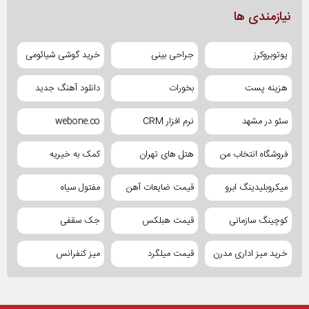
نیازمندی ها
یوتوبروکرز
جراحی بینی
خرید گوشی شیائومی
هزینه پست
بخورات
دانلود آهنگ جدید
سئو در مشهد
نرم افزار CRM
webone.co
فروشگاه انتخاب من
هتل های تهران
کمک به خیریه
میکروبلیدینگ ابرو
قیمت ضایعات آهن
مفتول سیاه
کوچینگ سازمانی
قیمت هبلکس
جک سقفی
خرید میز اداری مدرن
قیمت میلگرد
میز کنفرانس