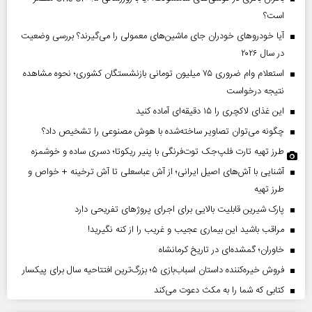
است؟
آیا خودروهای خودران جای ماشین‌های معمولی را می‌گیرند؟ بررسی وضعیت
در سال ۲۰۲۶
استعلام وام ضروری ۷۵ میلیون تومانی بازنشستگان کشوری؛ نحوه مشاهده
نتیجه درخواست
این غذای لاکچری را ۱۵ دقیقه‌ای آماده کنید
چگونه می‌توان تصاویر ساخته‌شده با هوش مصنوعی را تشخیص داد؟
طرز تهیه تارت فلپ‌جک توت‌فرنگی با پنیر ریکوتا؛ دسری ساده و خوشمزه
آشنایی با آش‌های اصیل ایرانی؛ از آش عباسعلی تا آش ترخینه + خواص و
طرز تهیه
پارک شیرین قابلیت‌ بالایی برای اجرای پروژهای تفریحی دارد
مراقب باشید این بیماری عجیب و غریب را از کنه نگیرید!
خاوران؛ گمشده‌ای در تاریخ کرمانشاه
فروش خیره‌کننده داستان اسباب‌بازی ۵؛ بزرگ‌ترین افتتاحیه سال برای پیکسار
کتابی که شما را به مکث دعوت می‌کند