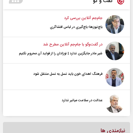
گفت و گو
جام‌جم آنلاین بررسی کرد
باج‌نیوزها؛ باج‌گیری در لباس افشاگری
در گفت‌و‌گو با جام‌جم آنلاین مطرح شد
شیر مادر جایگزین ندارد | نوزادان را از فواید آن محروم نکنیم
فرهنگ اهدای خون باید نسل به نسل منتقل شود
عدالت در سلامت میانبر ندارد
نیازمندی ها