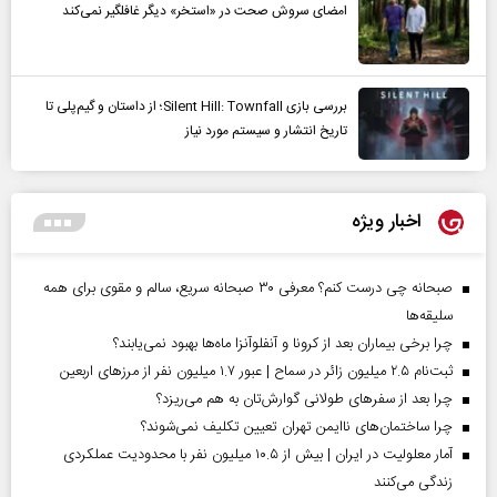
امضای سروش صحت در «استخر» دیگر غافلگیر نمی‌کند
بررسی بازی Silent Hill: Townfall؛ از داستان و گیم‌پلی تا
تاریخ انتشار و سیستم مورد نیاز
اخبار ویژه
صبحانه چی درست کنم؟ معرفی ۳۰ صبحانه سریع، سالم و مقوی برای همه
سلیقه‌ها
چرا برخی بیماران بعد از کرونا و آنفلوآنزا ماه‌ها بهبود نمی‌یابند؟
ثبت‌نام ۲.۵ میلیون زائر در سماح | عبور ۱.۷ میلیون نفر از مرز‌های اربعین
چرا بعد از سفرهای طولانی گوارش‌تان به هم می‌ریزد؟
چرا ساختمان‌های ناایمن تهران تعیین تکلیف نمی‌شوند؟
آمار معلولیت در ایران | بیش از ۱۰.۵ میلیون نفر با محدودیت عملکردی
زندگی می‌کنند