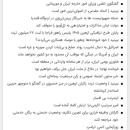
گفتگوی تلفنی وزرای امور خارجه ایران و موریتانی
ببینید | اتحاد مقدس، از اصولی‌ترین امور است
حمله صهیونیست ها به خبرنگار پرس‌تی‌وی در اردوگاه قلندیا
دولت لبنان مذاکرات و امتیازدهی به تل‌آویو را متوقف کند
پایان طرح ترافیکی اربعین ۱۴۰۵ پلیس راهور فراجا با ثبت ۶۷ میلیون تردد
ببینید | خود فروخته‌ها چطور با موساد همکاری می‌کردند؟
اسرائیل به دنبال تخریب روند صلح و بی‌ثبات کردن سوریه و غزه است
ایران و آمریکا در جنگی که عواقب آن محدود به دو کشور نخواهد ماند
فناوری بومی ایران، برتر از هر سامانه وارداتی در منطقه است
فرمانده نهاجا: در دفاع از ملت ایران جان برکف خواهیم بود
خبر ستون اعتماد عمومی و رکن مرجعیت رسانه‌ای است
ببینید | وضعیت تردد زائران اربعین در مرز خسروی در گفتگو با منوچهر حبیبی
استاندار کرمانشاه
اینترنت بی افسار
امیر سرتیپ اکرمی‌نیا: ارتش کاملا آماده است
کارکنان وظیفه فراری برای تعیین تکلیف وضعیت خدمتی به یگان خدمتی
خود مراجعه کنند
زورآزمایی اتمی ترامپ