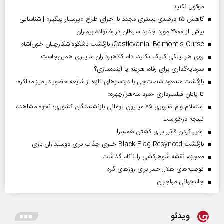
موکول نکنید
کاهش ۲۵ درصدی بستری مجدد با اجرای طرح «پرستار پیگیر» | شناسایی
بیش از ۳۰۰۰ مورد جدید سرطان در خانواده بیماران
Castlevania: Belmont’s Curse؛ بازگشت باشکوه شکارچیان خون‌آشام
روی هر لینکی کلیک نکنید، دام کلاهبرداران سایبری همین‌جاست
سرمایه‌گذاری برای رفاه؛ هزینه یا آینده‌سازی؟
بازگشت مسعود شصت‌چی با دردسر‌های تازه؛ از شایعه حضور در میز مذاکره
تا پایان فیلمبرداری «مرد سه‌هزارچهره»
استعلام وام ضروری ۷۵ میلیون تومانی بازنشستگان کشوری؛ نحوه مشاهده
نتیجه درخواست
اجیر کردن قاتل برای کشتن همسر!
بازگشت Black Flag Resynced خبری جذاب برای دوستداران بازی
معجزه، نقشه شوهرکشی را ناکام گذاشت
توصیه‌های هلال‌احمر برای روز‌های گرم
جام‌جهانی مهاجران
ویدئو