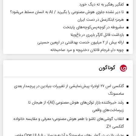
کفگیر رهگیر به ته دیگ خورد
تا دیر نشده جلوی هوش مصنوعی را بگیرید / AI به انسان مسلط می‌شود؟
هرمز؛ ابتکارعمل در دست ایران
مشروطه در کوچه‌پس‌کوچه‌های پایتخت
بازداشت قاتل کارگر باربری در باغ‌ویلا
ارائه بیش از ۲ میلیون خدمت بهداشتی در اربعین حسینی
چوبه دار، فرجام قاتلان دختربچه و مرد صاحبخانه
گوناگون
گلکسی اس ۲۷ اولترا؛ پیش‌نمایشی از تغییرات بنیادین در پرچمدار بعدی
سامسونگ
رشد خیره‌کننده بازار توکن‌های هوش مصنوعی (AI)؛ از هیجان تا
زیرساخت‌های واقعی
انقلاب گوشی‌های تاشو‌ با طعم هوش مصنوعی؛ معرفی و مقایسه خانواده
گلکسی Z۸
بحران باتری در گوشی‌های سامسونگ؛ آیا به‌روزرسانی One UI ۸.۵ مقصر