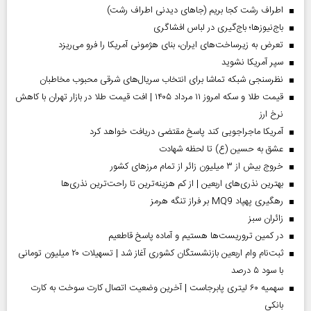
اطراف رشت کجا بریم (جاهای دیدنی اطراف رشت)
باج‌نیوزها؛ باج‌گیری در لباس افشاگری
تعرض به زیرساخت‌های ایران، بنای هژمونی آمریکا را فرو می‌ریزد
سپر آمریکا نشوید
نظرسنجی شبکه تماشا برای انتخاب سریال‌های شرقی محبوب مخاطبان
قیمت طلا و سکه امروز ۱۱ مرداد ۱۴۰۵ | افت قیمت طلا در بازار تهران با کاهش
نرخ ارز
آمریکا ماجراجویی کند پاسخ مقتضی دریافت خواهد کرد
عشق به حسین (ع) تا لحظه شهادت
خروج بیش از ۳ میلیون زائر از تمام مرز‌های کشور
بهترین نذری‌های اربعین | از کم هزینه‌ترین تا راحت‌ترین نذری‌ها
رهگیری پهپاد MQ9 بر فراز تنگه هرمز
‌زائران سبز
در کمین تروریست‌ها هستیم و آماده پاسخ قاطعیم
ثبت‌نام وام اربعین بازنشستگان کشوری آغاز شد | تسهیلات ۲۰ میلیون تومانی
با سود ۵ درصد
سهمیه ۶۰ لیتری پابرجاست | آخرین وضعیت اتصال کارت سوخت به کارت
بانکی