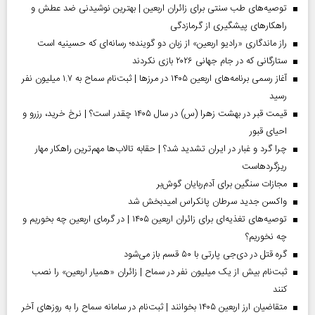
توصیه‌های طب سنتی برای زائران اربعین | بهترین نوشیدنی ضد عطش و
راهکارهای پیشگیری از گرمازدگی
راز ماندگاری «رادیو اربعین» از زبان دو گوینده؛ رسانه‌ای که حسینیه است
ستارگانی که در جام جهانی ۲۰۲۶ بازی نکردند
آغاز رسمی برنامه‌های اربعین ۱۴۰۵ در مرز‌ها | ثبت‌نام سماح به ۱.۷ میلیون نفر
رسید
قیمت قبر در بهشت زهرا (س) در سال ۱۴۰۵ چقدر است؟ | نرخ خرید، رزرو و
احیای قبور
چرا گرد و غبار در ایران تشدید شد؟ | حقابه تالاب‌ها مهم‌ترین راهکار مهار
ریزگردهاست
مجازات سنگین برای آدم‌ربایان گوش‌بر
واکسن جدید سرطان پانکراس امیدبخش شد
توصیه‌های تغذیه‌ای برای زائران اربعین ۱۴۰۵ | در گرمای اربعین چه بخوریم و
چه نخوریم؟
گره قتل در دی‌جی پارتی با ۵۰ قسم باز می‌شود
ثبت‌نام بیش از یک میلیون نفر در سماح | زائران «همیار اربعین» را نصب
کنند
متقاضیان ارز اربعین ۱۴۰۵ بخوانند | ثبت‌نام در سامانه سماح را به روز‌های آخر