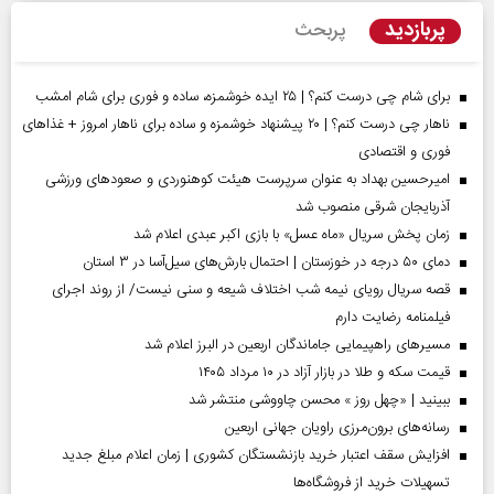
پربازدید
پربحث
برای شام چی درست کنم؟ | ۲۵ ایده خوشمزه، ساده و فوری برای شام امشب
ناهار چی درست کنم؟ | ۲۰ پیشنهاد خوشمزه و ساده برای ناهار امروز + غذاهای
فوری و اقتصادی
امیرحسین بهداد به عنوان سرپرست هیئت کوهنوردی و صعودهای ورزشی
آذربایجان شرقی منصوب شد
زمان پخش سریال «ماه عسل» با بازی اکبر عبدی اعلام شد
دمای ۵۰ درجه در خوزستان | احتمال بارش‌های سیل‌آسا در ۳ استان
قصه سریال رویای نیمه شب اختلاف شیعه و سنی نیست/ از روند اجرای
فیلمنامه رضایت دارم
مسیر‌های راهپیمایی جاماندگان اربعین در البرز اعلام شد
قیمت سکه و طلا در بازار آزاد در ۱۰ مرداد ۱۴۰۵
ببینید | «چهل روز » محسن چاووشی منتشر شد
رسانه‌های برون‌مرزی راویان جهانی اربعین
افزایش سقف اعتبار خرید بازنشستگان کشوری | زمان اعلام مبلغ جدید
تسهیلات خرید از فروشگاه‌ها