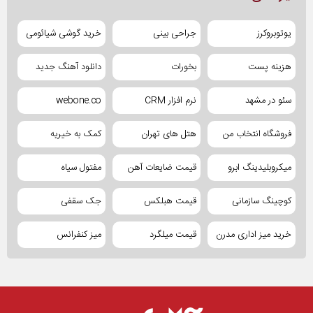
یوتوبروکرز
جراحی بینی
خرید گوشی شیائومی
هزینه پست
بخورات
دانلود آهنگ جدید
سئو در مشهد
نرم افزار CRM
webone.co
فروشگاه انتخاب من
هتل های تهران
کمک به خیریه
میکروبلیدینگ ابرو
قیمت ضایعات آهن
مفتول سیاه
کوچینگ سازمانی
قیمت هبلکس
جک سقفی
خرید میز اداری مدرن
قیمت میلگرد
میز کنفرانس