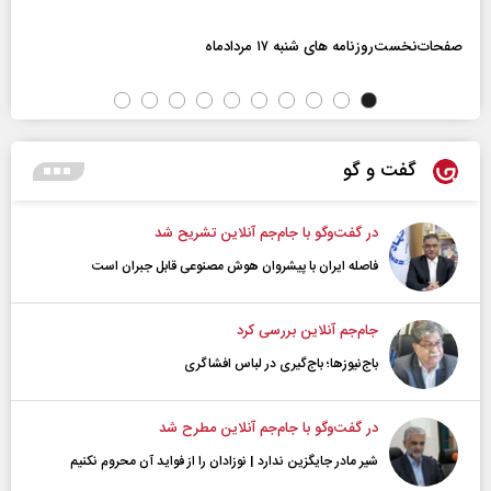
صفحات‌نخست‌روزنامه ها‌ی شنبه ۱۷ مردادماه
گفت و گو
در گفت‌و‌گو با جام‌جم آنلاین تشریح شد
فاصله ایران با پیشرو‌ان هوش مصنوعی قابل جبران است
جام‌جم آنلاین بررسی کرد
باج‌نیوزها؛ باج‌گیری در لباس افشاگری
در گفت‌و‌گو با جام‌جم آنلاین مطرح شد
شیر مادر جایگزین ندارد | نوزادان را از فواید آن محروم نکنیم