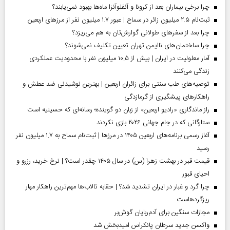
چرا برخی بیماران بعد از کرونا و آنفلوآنزا ماه‌ها بهبود نمی‌یابند؟
ثبت‌نام ۲.۵ میلیون زائر در سماح | عبور ۱.۷ میلیون نفر از مرز‌های اربعین
چرا بعد از سفرهای طولانی گوارش‌تان به هم می‌ریزد؟
چرا ساختمان‌های ناایمن تهران تعیین تکلیف نمی‌شوند؟
آمار معلولیت در ایران | بیش از ۱۰.۵ میلیون نفر با محدودیت عملکردی
زندگی می‌کنند
توصیه‌های طب سنتی برای زائران اربعین | بهترین نوشیدنی ضد عطش و
راهکارهای پیشگیری از گرمازدگی
راز ماندگاری «رادیو اربعین» از زبان دو گوینده؛ رسانه‌ای که حسینیه است
ستارگانی که در جام جهانی ۲۰۲۶ بازی نکردند
آغاز رسمی برنامه‌های اربعین ۱۴۰۵ در مرز‌ها | ثبت‌نام سماح به ۱.۷ میلیون نفر
رسید
قیمت قبر در بهشت زهرا (س) در سال ۱۴۰۵ چقدر است؟ | نرخ خرید، رزرو و
احیای قبور
چرا گرد و غبار در ایران تشدید شد؟ | حقابه تالاب‌ها مهم‌ترین راهکار مهار
ریزگردهاست
مجازات سنگین برای آدم‌ربایان گوش‌بر
واکسن جدید سرطان پانکراس امیدبخش شد