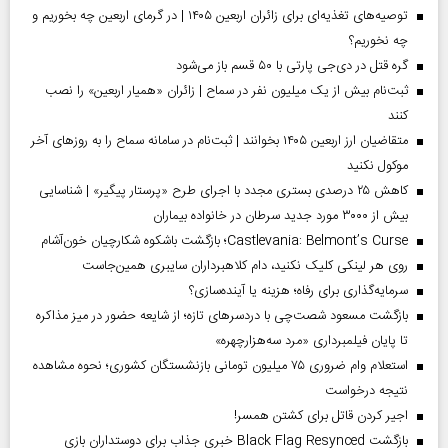
توصیه‌های تغذیه‌ای برای زائران اربعین ۱۴۰۵ | در گرمای اربعین چه بخوریم و
چه نخوریم؟
گره قتل در دی‌جی پارتی با ۵۰ قسم باز می‌شود
ثبت‌نام بیش از یک میلیون نفر در سماح | زائران «همیار اربعین» را نصب
کنند
متقاضیان ارز اربعین ۱۴۰۵ بخوانند | ثبت‌نام در سامانه سماح را به روز‌های آخر
موکول نکنید
کاهش ۲۵ درصدی بستری مجدد با اجرای طرح «پرستار پیگیر» | شناسایی
بیش از ۳۰۰۰ مورد جدید سرطان در خانواده بیماران
Castlevania: Belmont’s Curse؛ بازگشت باشکوه شکارچیان خون‌آشام
روی هر لینکی کلیک نکنید، دام کلاهبرداران سایبری همین‌جاست
سرمایه‌گذاری برای رفاه؛ هزینه یا آینده‌سازی؟
بازگشت مسعود شصت‌چی با دردسر‌های تازه؛ از شایعه حضور در میز مذاکره
تا پایان فیلمبرداری «مرد سه‌هزارچهره»
استعلام وام ضروری ۷۵ میلیون تومانی بازنشستگان کشوری؛ نحوه مشاهده
نتیجه درخواست
اجیر کردن قاتل برای کشتن همسر!
بازگشت Black Flag Resynced خبری جذاب برای دوستداران بازی