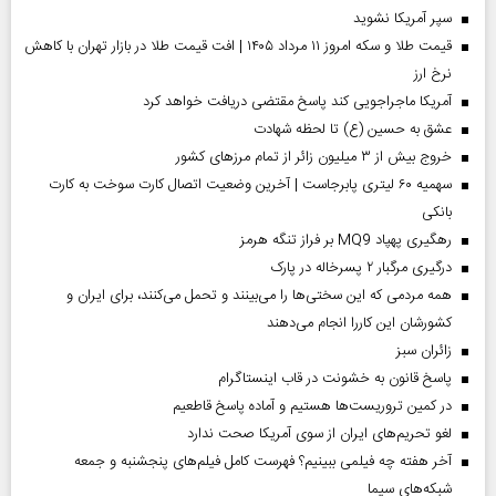
سپر آمریکا نشوید
قیمت طلا و سکه امروز ۱۱ مرداد ۱۴۰۵ | افت قیمت طلا در بازار تهران با کاهش
نرخ ارز
آمریکا ماجراجویی کند پاسخ مقتضی دریافت خواهد کرد
عشق به حسین (ع) تا لحظه شهادت
خروج بیش از ۳ میلیون زائر از تمام مرز‌های کشور
سهمیه ۶۰ لیتری پابرجاست | آخرین وضعیت اتصال کارت سوخت به کارت
بانکی
رهگیری پهپاد MQ9 بر فراز تنگه هرمز
درگیری مرگبار ۲ پسرخاله در پارک
همه مردمی که این سختی‌ها را می‌بینند و تحمل می‌کنند، برای ایران و
کشورشان این کاررا انجام می‌دهند
‌زائران سبز
پاسخ قانون به خشونت در قاب اینستاگرام
در کمین تروریست‌ها هستیم و آماده پاسخ قاطعیم
لغو تحریم‌های ایران از سوی آمریکا صحت ندارد
آخر هفته چه فیلمی ببینیم؟ فهرست کامل فیلم‌های پنجشنبه و جمعه
شبکه‌های سیما