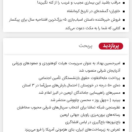
مراقب باشید این بیماری عجیب و غریب را از کنه نگیرید!
خاوران؛ گمشده‌ای در تاریخ کرمانشاه
فروش خیره‌کننده داستان اسباب‌بازی ۵؛ بزرگ‌ترین افتتاحیه سال برای پیکسار
کتابی که شما را به مکث دعوت می‌کند
پربازدید
پربحث
امیرحسین بهداد به عنوان سرپرست هیئت کوهنوردی و صعودهای ورزشی
آذربایجان شرقی منصوب شد
پرداخت مابه‌التفاوت حقوق بازنشستگان تأمین اجتماعی
دمای ۵۰ درجه در خوزستان | احتمال بارش‌های سیل‌آسا در ۳ استان
مسیر‌های راهپیمایی جاماندگان اربعین در البرز اعلام شد
ببینید | «چهل روز » محسن چاووشی منتشر شد
نظرسنجی شبکه تماشا برای انتخاب سریال‌های شرقی محبوب مخاطبان
رسانه‌های برون‌مرزی راویان جهانی اربعین
باج‌نیوزها؛ باج‌گیری در لباس افشاگری
تعرض به زیرساخت‌های ایران، بنای هژمونی آمریکا را فرو می‌ریزد