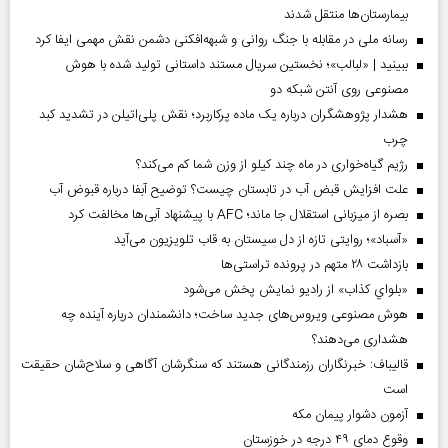
بیمارستان‌ها منتقل شدند
رسانه ملی در مقابله با جنگ روانی و شبهه‌افکنی دشمن نقش مهمی ایفا کرد
ببینید | «لبالب»؛ نخستین سریال مستند داستانی تولید شده با هوش
مصنوعی روی آنتن شبکه دو
هشدار پژوهشگران درباره یک ماده پرکاربرد؛ نقش پلی‌اتیلن در تشدید کبد
چرب
رژیم گیاه‌خواری در ماه چند کیلو از وزن شما کم می‌کند؟
علت افزایش قبض آب در تابستان چیست؟ توضیح آبفا درباره قبوض آب
بصره از میزبانی استقلال جا ماند؛ AFC با پیشنهاد آبی‌ها مخالفت کرد
«آسباد»؛ روایتی تازه از دل سیستان به قاب تلویزیون می‌آید
بازداشت ۲۸ متهم در پرونده تراستی‌ها
«بلواي کذاب» از رادیو نمایش پخش می‌شود
هوش مصنوعی ویروس‌های جدید ساخت؛ دانشمندان درباره آینده چه
هشداری می‌دهند؟
قالیباف: خبرنگاران رزمندگانی هستند که سنگرشان آگاهی و سلاح‌شان حقیقت
است
آزمون دشوار پیمان مکه
وقوع دمای ۴۹ درجه در خوزستان