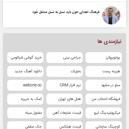
فرهنگ اهدای خون باید نسل به نسل منتقل شود
نیازمندی ها
یوتوبروکرز
جراحی بینی
خرید گوشی شیائومی
هزینه پست
بخورات
دانلود آهنگ جدید
سئو در مشهد
نرم افزار CRM
webone.co
فروشگاه انتخاب من
هتل های تهران
کمک به خیریه
میکروبلیدینگ ابرو
قیمت ضایعات آهن
مفتول سیاه
کوچینگ سازمانی
قیمت هبلکس
جک سقفی