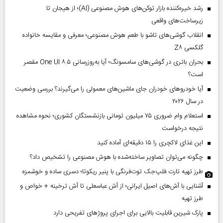
رشد خیره‌کننده بازار توکن‌های هوش مصنوعی (AI)؛ از هیجان تا
زیرساخت‌های واقعی
انقلاب گوشی‌های تاشو‌ با طعم هوش مصنوعی؛ معرفی و مقایسه خانواده
گلکسی Z۸
بحران باتری در گوشی‌های سامسونگ؛ آیا به‌روزرسانی One UI ۸.۵ مقصر
است؟
آیا خودروهای خودران جای ماشین‌های معمولی را می‌گیرند؟ بررسی وضعیت
در سال ۲۰۲۶
استعلام وام ضروری ۷۵ میلیون تومانی بازنشستگان کشوری؛ نحوه مشاهده
نتیجه درخواست
این غذای لاکچری را ۱۵ دقیقه‌ای آماده کنید
چگونه می‌توان تصاویر ساخته‌شده با هوش مصنوعی را تشخیص داد؟
طرز تهیه تارت فلپ‌جک توت‌فرنگی با پنیر ریکوتا؛ دسری ساده و خوشمزه
آشنایی با آش‌های اصیل ایرانی؛ از آش عباسعلی تا آش ترخینه + خواص و
طرز تهیه
پارک شیرین قابلیت‌ بالایی برای اجرای پروژهای تفریحی دارد