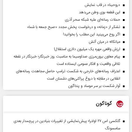
«روحینا» در قاب نمایش
این قطعه بوی وطن می‌دهد
حملات رسانه‌ای علیه شبکه سحر آذری
تشکر از «زمانه» و درخواست پخش مجدد «صبح جمعه با شما»
اگر روح می‌بینید این مطلب را بخوانید!
میانکاله در میان آتش
ارزش واقعی مهره یک میلیون دلاری استقلال!
پیام معاون برون‌مرزی صداوسیما به مناسبت روز خبرنگار؛ خبرنگار در نقطه
تلاقی واقعیت و افکار عمومی ایستاده است
اعتراف رسانه‌های خارجی به شکست ترامپ حاصل مجاهدت رسانه‌های
انقلابی در مقابله با دروغ پراکنی‌های دشمنان است
آوار شکست بر سر موساد و پنتاگون
گوناگون
گلکسی اس ۲۷ اولترا؛ پیش‌نمایشی از تغییرات بنیادین در پرچمدار بعدی
سامسونگ