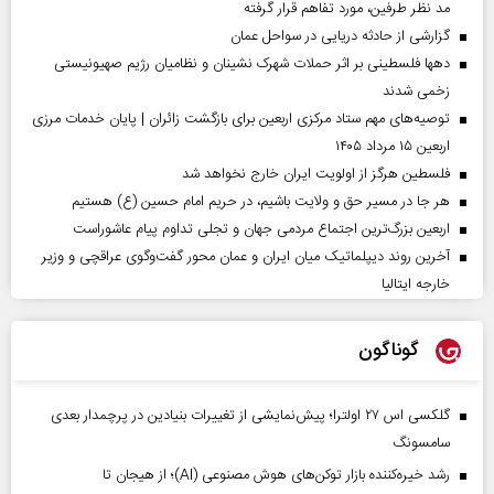
مد نظر طرفین، مورد تفاهم قرار گرفته
گزارشی از حادثه دریایی در سواحل عمان
دهها فلسطینی بر اثر حملات شهرک نشینان و نظامیان رژیم صهیونیستی
زخمی شدند
توصیه‌های مهم ستاد مرکزی اربعین برای بازگشت زائران | پایان خدمات مرزی
اربعین ۱۵ مرداد ۱۴۰۵
فلسطین هرگز از اولویت ایران خارج نخواهد شد
هر جا در مسیر حق و ولایت باشیم، در حریم امام حسین (ع) هستیم
اربعین بزرگ‌ترین اجتماع مردمی جهان و تجلی تداوم پیام عاشوراست
آخرین روند دیپلماتیک میان ایران و عمان محور گفت‌وگوی عراقچی و وزیر
خارجه ایتالیا
گوناگون
گلکسی اس ۲۷ اولترا؛ پیش‌نمایشی از تغییرات بنیادین در پرچمدار بعدی
سامسونگ
رشد خیره‌کننده بازار توکن‌های هوش مصنوعی (AI)؛ از هیجان تا