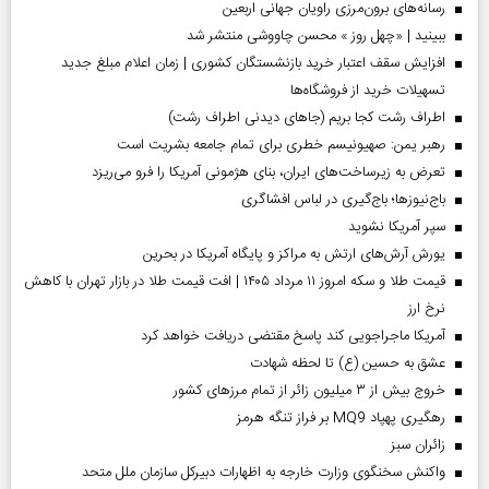
رسانه‌های برون‌مرزی راویان جهانی اربعین
ببینید | «چهل روز » محسن چاووشی منتشر شد
افزایش سقف اعتبار خرید بازنشستگان کشوری | زمان اعلام مبلغ جدید
تسهیلات خرید از فروشگاه‌ها
اطراف رشت کجا بریم (جاهای دیدنی اطراف رشت)
رهبر یمن: صهیونیسم خطری برای تمام جامعه بشریت است
تعرض به زیرساخت‌های ایران، بنای هژمونی آمریکا را فرو می‌ریزد
باج‌نیوزها؛ باج‌گیری در لباس افشاگری
سپر آمریکا نشوید
یورش آرش‌های ارتش به مراکز و پایگاه‌ آمریکا در بحرین
قیمت طلا و سکه امروز ۱۱ مرداد ۱۴۰۵ | افت قیمت طلا در بازار تهران با کاهش
نرخ ارز
آمریکا ماجراجویی کند پاسخ مقتضی دریافت خواهد کرد
عشق به حسین (ع) تا لحظه شهادت
خروج بیش از ۳ میلیون زائر از تمام مرز‌های کشور
رهگیری پهپاد MQ9 بر فراز تنگه هرمز
‌زائران سبز
واکنش سخنگوی وزارت خارجه به اظهارات دبیرکل سازمان ملل متحد