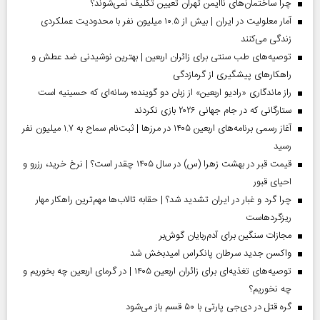
چرا ساختمان‌های ناایمن تهران تعیین تکلیف نمی‌شوند؟
آمار معلولیت در ایران | بیش از ۱۰.۵ میلیون نفر با محدودیت عملکردی
زندگی می‌کنند
توصیه‌های طب سنتی برای زائران اربعین | بهترین نوشیدنی ضد عطش و
راهکارهای پیشگیری از گرمازدگی
راز ماندگاری «رادیو اربعین» از زبان دو گوینده؛ رسانه‌ای که حسینیه است
ستارگانی که در جام جهانی ۲۰۲۶ بازی نکردند
آغاز رسمی برنامه‌های اربعین ۱۴۰۵ در مرز‌ها | ثبت‌نام سماح به ۱.۷ میلیون نفر
رسید
قیمت قبر در بهشت زهرا (س) در سال ۱۴۰۵ چقدر است؟ | نرخ خرید، رزرو و
احیای قبور
چرا گرد و غبار در ایران تشدید شد؟ | حقابه تالاب‌ها مهم‌ترین راهکار مهار
ریزگردهاست
مجازات سنگین برای آدم‌ربایان گوش‌بر
واکسن جدید سرطان پانکراس امیدبخش شد
توصیه‌های تغذیه‌ای برای زائران اربعین ۱۴۰۵ | در گرمای اربعین چه بخوریم و
چه نخوریم؟
گره قتل در دی‌جی پارتی با ۵۰ قسم باز می‌شود