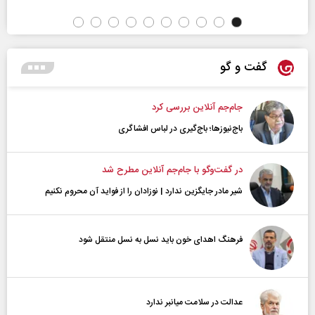
گفت و گو
جام‌جم آنلاین بررسی کرد
باج‌نیوزها؛ باج‌گیری در لباس افشاگری
در گفت‌و‌گو با جام‌جم آنلاین مطرح شد
شیر مادر جایگزین ندارد | نوزادان را از فواید آن محروم نکنیم
فرهنگ اهدای خون باید نسل به نسل منتقل شود
عدالت در سلامت میانبر ندارد