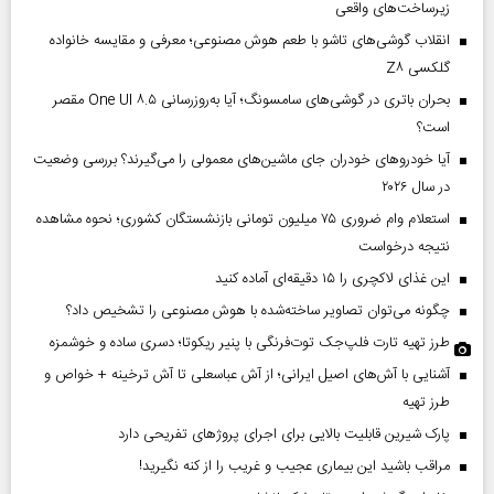
زیرساخت‌های واقعی
انقلاب گوشی‌های تاشو‌ با طعم هوش مصنوعی؛ معرفی و مقایسه خانواده
گلکسی Z۸
بحران باتری در گوشی‌های سامسونگ؛ آیا به‌روزرسانی One UI ۸.۵ مقصر
است؟
آیا خودروهای خودران جای ماشین‌های معمولی را می‌گیرند؟ بررسی وضعیت
در سال ۲۰۲۶
استعلام وام ضروری ۷۵ میلیون تومانی بازنشستگان کشوری؛ نحوه مشاهده
نتیجه درخواست
این غذای لاکچری را ۱۵ دقیقه‌ای آماده کنید
چگونه می‌توان تصاویر ساخته‌شده با هوش مصنوعی را تشخیص داد؟
طرز تهیه تارت فلپ‌جک توت‌فرنگی با پنیر ریکوتا؛ دسری ساده و خوشمزه
آشنایی با آش‌های اصیل ایرانی؛ از آش عباسعلی تا آش ترخینه + خواص و
طرز تهیه
پارک شیرین قابلیت‌ بالایی برای اجرای پروژهای تفریحی دارد
مراقب باشید این بیماری عجیب و غریب را از کنه نگیرید!