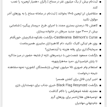
ثبت‌نام بیش از یک میلیون نفر در سماح | زائران «همیار اربعین» را نصب
کنند
متقاضیان ارز اربعین ۱۴۰۵ بخوانند | ثبت‌نام در سامانه سماح را به روز‌های آخر
موکول نکنید
کاهش ۲۵ درصدی بستری مجدد با اجرای طرح «پرستار پیگیر» | شناسایی
بیش از ۳۰۰۰ مورد جدید سرطان در خانواده بیماران
Castlevania: Belmont’s Curse؛ بازگشت باشکوه شکارچیان خون‌آشام
روی هر لینکی کلیک نکنید، دام کلاهبرداران سایبری همین‌جاست
سرمایه‌گذاری برای رفاه؛ هزینه یا آینده‌سازی؟
بازگشت مسعود شصت‌چی با دردسر‌های تازه؛ از شایعه حضور در میز مذاکره
تا پایان فیلمبرداری «مرد سه‌هزارچهره»
استعلام وام ضروری ۷۵ میلیون تومانی بازنشستگان کشوری؛ نحوه مشاهده
نتیجه درخواست
اجیر کردن قاتل برای کشتن همسر!
بازگشت Black Flag Resynced خبری جذاب برای دوستداران بازی
معجزه، نقشه شوهرکشی را ناکام گذاشت
توصیه‌های هلال‌احمر برای روز‌های گرم
جام‌جهانی مهاجران