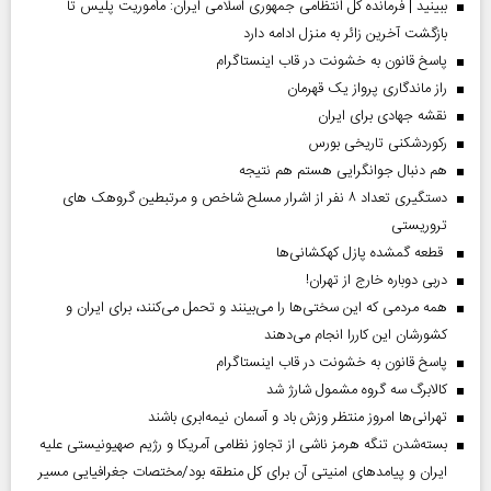
ببینید | فرمانده کل انتظامی جمهوری اسلامی ایران­: مأموریت پلیس تا
بازگشت آخرین زائر به منزل ادامه دارد
پاسخ قانون به خشونت در قاب اینستاگرام
راز ماندگاری پرواز یک قهرمان
نقشه جهادی برای ایران
رکوردشکنی تاریخی بورس
هم دنبال جوانگرایی هستم هم نتیجه
دستگیری تعداد ۸ نفر از اشرار مسلح شاخص و مرتبطین گروهک های
تروریستی
قطعه گمشده پازل کهکشانی‌ها
دربی دوباره خارج از تهران!
همه مردمی که این سختی‌ها را می‌بینند و تحمل می‌کنند، برای ایران و
کشورشان این کاررا انجام می‌دهند
پاسخ قانون به خشونت در قاب اینستاگرام
کالابرگ سه گروه مشمول شارژ شد
تهرانی‌ها امروز منتظر وزش باد و آسمان نیمه‌ابری باشند
بسته‌شدن تنگه هرمز ناشی از تجاوز نظامی آمریکا و رژیم صهیونیستی علیه
ایران و پیامد‌های امنیتی آن برای کل منطقه بود/مختصات جغرافیایی مسیر