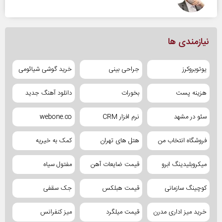
نیازمندی ها
یوتوبروکرز
جراحی بینی
خرید گوشی شیائومی
هزینه پست
بخورات
دانلود آهنگ جدید
سئو در مشهد
نرم افزار CRM
webone.co
فروشگاه انتخاب من
هتل های تهران
کمک به خیریه
میکروبلیدینگ ابرو
قیمت ضایعات آهن
مفتول سیاه
کوچینگ سازمانی
قیمت هبلکس
جک سقفی
خرید میز اداری مدرن
قیمت میلگرد
میز کنفرانس