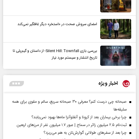
امضای سروش صحت در «استخر» دیگر غافلگیر نمی‌کند
بررسی بازی Silent Hill: Townfall؛ از داستان و گیم‌پلی تا
تاریخ انتشار و سیستم مورد نیاز
اخبار ویژه
صبحانه چی درست کنم؟ معرفی ۳۰ صبحانه سریع، سالم و مقوی برای همه
سلیقه‌ها
چرا برخی بیماران بعد از کرونا و آنفلوآنزا ماه‌ها بهبود نمی‌یابند؟
ثبت‌نام ۲.۵ میلیون زائر در سماح | عبور ۱.۷ میلیون نفر از مرز‌های اربعین
چرا بعد از سفرهای طولانی گوارش‌تان به هم می‌ریزد؟