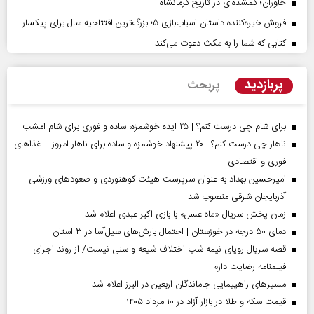
خاوران؛ گمشده‌ای در تاریخ کرمانشاه
فروش خیره‌کننده داستان اسباب‌بازی ۵؛ بزرگ‌ترین افتتاحیه سال برای پیکسار
کتابی که شما را به مکث دعوت می‌کند
پربازدید
پربحث
برای شام چی درست کنم؟ | ۲۵ ایده خوشمزه، ساده و فوری برای شام امشب
ناهار چی درست کنم؟ | ۲۰ پیشنهاد خوشمزه و ساده برای ناهار امروز + غذاهای
فوری و اقتصادی
امیرحسین بهداد به عنوان سرپرست هیئت کوهنوردی و صعودهای ورزشی
آذربایجان شرقی منصوب شد
زمان پخش سریال «ماه عسل» با بازی اکبر عبدی اعلام شد
دمای ۵۰ درجه در خوزستان | احتمال بارش‌های سیل‌آسا در ۳ استان
قصه سریال رویای نیمه شب اختلاف شیعه و سنی نیست/ از روند اجرای
فیلمنامه رضایت دارم
مسیر‌های راهپیمایی جاماندگان اربعین در البرز اعلام شد
قیمت سکه و طلا در بازار آزاد در ۱۰ مرداد ۱۴۰۵