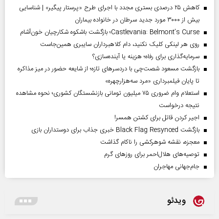
کاهش ۲۵ درصدی بستری مجدد با اجرای طرح «پرستار پیگیر» | شناسایی
بیش از ۳۰۰۰ مورد جدید سرطان در خانواده بیماران
Castlevania: Belmont’s Curse؛ بازگشت باشکوه شکارچیان خون‌آشام
روی هر لینکی کلیک نکنید، دام کلاهبرداران سایبری همین‌جاست
سرمایه‌گذاری برای رفاه؛ هزینه یا آینده‌سازی؟
بازگشت مسعود شصت‌چی با دردسر‌های تازه؛ از شایعه حضور در میز مذاکره
تا پایان فیلمبرداری «مرد سه‌هزارچهره»
استعلام وام ضروری ۷۵ میلیون تومانی بازنشستگان کشوری؛ نحوه مشاهده
نتیجه درخواست
اجیر کردن قاتل برای کشتن همسر!
بازگشت Black Flag Resynced خبری جذاب برای دوستداران بازی
معجزه، نقشه شوهرکشی را ناکام گذاشت
توصیه‌های هلال‌احمر برای روز‌های گرم
جام‌جهانی مهاجران
ویدئو