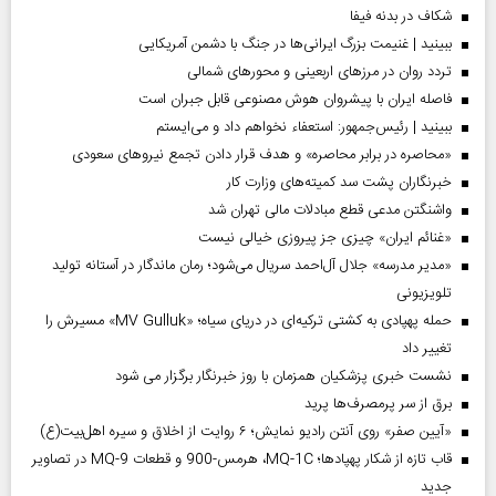
شکاف در بدنه فیفا
ببینید | غنیمت بزرگ ایرانی‌ها در جنگ با دشمن آمریکایی
تردد روان در مرزهای اربعینی و محورهای شمالی
فاصله ایران با پیشرو‌ان هوش مصنوعی قابل جبران است
ببینید | رئیس‌جمهور: استعفاء نخواهم داد و می‌ایستم
«محاصره در برابر محاصره» و هدف قرار دادن تجمع نیروهای سعودی
خبرنگاران پشت سد کمیته‌های وزارت کار
واشنگتن مدعی قطع مبادلات مالی تهران شد
«غنائم ایران» چیزی جز پیروزی خیالی نیست
«مدیر مدرسه» جلال آل‌احمد سریال می‌شود؛ رمان ماندگار در آستانه تولید
تلویزیونی
حمله پهپادی به کشتی ترکیه‌ای در دریای سیاه؛ «MV Gulluk» مسیرش را
تغییر داد
نشست خبری پزشکیان همزمان با روز خبرنگار برگزار می شود
برق از سر پرمصرف‌ها پرید
«آیین صفر» روی آنتن رادیو نمایش؛ ۶ روایت از اخلاق و سیره اهل‌بیت(ع)
قاب تازه از شکار پهپادها؛ MQ-1C، هرمس-900 و قطعات MQ-9 در تصاویر
جدید