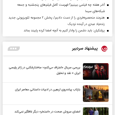
آخر هفته چه فیلمی ببینیم؟ فهرست کامل فیلم‌های پنجشنبه و جمعه
شبکه‌های سیما
هنرمند منحصر‌به‌فردی را از دست دادیم/ پخش ۲ مجموعه تلویزیونی جدید
زنده‌یاد عبدی در آینده نزدیک
پزشکیان: باید دشمن را وادار کنیم به آنچه امضا کرده پایبند بماند
پیشنهاد سردبیر
بررسی سریال «اعتراف می‌کنم»؛ ساختارشکنی در ژانر پلیسی
ایران + نقد و تحلیل
بازتاب پیاده‌روی اربعین در ادبیات داستانی معاصر ایران
امضای سروش صحت در «استخر» دیگر غافلگیر نمی‌کند