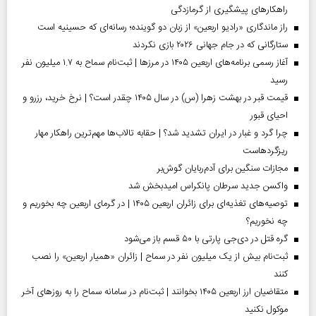
راهکارهای پیشگیری از گرمازدگی
راز ماندگاری «رادیو اربعین» از زبان دو گوینده؛ رسانه‌ای که حسینیه است
ستارگانی که در جام جهانی ۲۰۲۶ بازی نکردند
آغاز رسمی برنامه‌های اربعین ۱۴۰۵ در مرز‌ها | ثبت‌نام سماح به ۱.۷ میلیون نفر
رسید
قیمت قبر در بهشت زهرا (س) در سال ۱۴۰۵ چقدر است؟ | نرخ خرید، رزرو و
احیای قبور
چرا گرد و غبار در ایران تشدید شد؟ | حقابه تالاب‌ها مهم‌ترین راهکار مهار
ریزگردهاست
مجازات سنگین برای آدم‌ربایان گوش‌بر
واکسن جدید سرطان پانکراس امیدبخش شد
توصیه‌های تغذیه‌ای برای زائران اربعین ۱۴۰۵ | در گرمای اربعین چه بخوریم و
چه نخوریم؟
گره قتل در دی‌جی پارتی با ۵۰ قسم باز می‌شود
ثبت‌نام بیش از یک میلیون نفر در سماح | زائران «همیار اربعین» را نصب
کنند
متقاضیان ارز اربعین ۱۴۰۵ بخوانند | ثبت‌نام در سامانه سماح را به روز‌های آخر
موکول نکنید