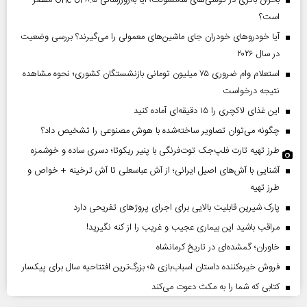
بحران باتری در گوشی‌های سامسونگ؛ آیا به‌روزرسانی One UI ۸.۵ مقصر
است؟
آیا خودروهای خودران جای ماشین‌های معمولی را می‌گیرند؟ بررسی وضعیت
در سال ۲۰۲۶
استعلام وام ضروری ۷۵ میلیون تومانی بازنشستگان کشوری؛ نحوه مشاهده
نتیجه درخواست
این غذای لاکچری را ۱۵ دقیقه‌ای آماده کنید
چگونه می‌توان تصاویر ساخته‌شده با هوش مصنوعی را تشخیص داد؟
طرز تهیه تارت فلپ‌جک توت‌فرنگی با پنیر ریکوتا؛ دسری ساده و خوشمزه
آشنایی با آش‌های اصیل ایرانی؛ از آش عباسعلی تا آش ترخینه + خواص و
طرز تهیه
پارک شیرین قابلیت‌ بالایی برای اجرای پروژهای تفریحی دارد
مراقب باشید این بیماری عجیب و غریب را از کنه نگیرید!
خاوران؛ گمشده‌ای در تاریخ کرمانشاه
فروش خیره‌کننده داستان اسباب‌بازی ۵؛ بزرگ‌ترین افتتاحیه سال برای پیکسار
کتابی که شما را به مکث دعوت می‌کند