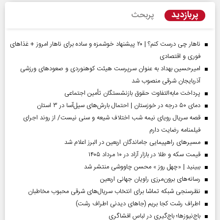
پربازدید
پربحث
ناهار چی درست کنم؟ | ۲۰ پیشنهاد خوشمزه و ساده برای ناهار امروز + غذاهای
فوری و اقتصادی
امیرحسین بهداد به عنوان سرپرست هیئت کوهنوردی و صعودهای ورزشی
آذربایجان شرقی منصوب شد
پرداخت مابه‌التفاوت حقوق بازنشستگان تأمین اجتماعی
دمای ۵۰ درجه در خوزستان | احتمال بارش‌های سیل‌آسا در ۳ استان
قصه سریال رویای نیمه شب اختلاف شیعه و سنی نیست/ از روند اجرای
فیلمنامه رضایت دارم
مسیر‌های راهپیمایی جاماندگان اربعین در البرز اعلام شد
قیمت سکه و طلا در بازار آزاد در ۱۰ مرداد ۱۴۰۵
ببینید | «چهل روز » محسن چاووشی منتشر شد
رسانه‌های برون‌مرزی راویان جهانی اربعین
نظرسنجی شبکه تماشا برای انتخاب سریال‌های شرقی محبوب مخاطبان
اطراف رشت کجا بریم (جاهای دیدنی اطراف رشت)
باج‌نیوزها؛ باج‌گیری در لباس افشاگری