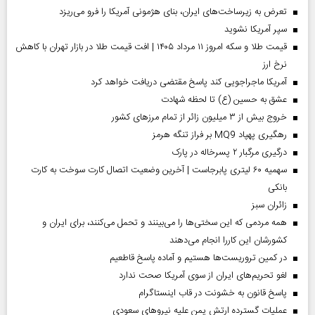
تعرض به زیرساخت‌های ایران، بنای هژمونی آمریکا را فرو می‌ریزد
سپر آمریکا نشوید
قیمت طلا و سکه امروز ۱۱ مرداد ۱۴۰۵ | افت قیمت طلا در بازار تهران با کاهش
نرخ ارز
آمریکا ماجراجویی کند پاسخ مقتضی دریافت خواهد کرد
عشق به حسین (ع) تا لحظه شهادت
خروج بیش از ۳ میلیون زائر از تمام مرز‌های کشور
رهگیری پهپاد MQ9 بر فراز تنگه هرمز
درگیری مرگبار ۲ پسرخاله در پارک
سهمیه ۶۰ لیتری پابرجاست | آخرین وضعیت اتصال کارت سوخت به کارت
بانکی
‌زائران سبز
همه مردمی که این سختی‌ها را می‌بینند و تحمل می‌کنند، برای ایران و
کشورشان این کاررا انجام می‌دهند
در کمین تروریست‌ها هستیم و آماده پاسخ قاطعیم
لغو تحریم‌های ایران از سوی آمریکا صحت ندارد
پاسخ قانون به خشونت در قاب اینستاگرام
عملیات گسترده ارتش یمن علیه نیروهای سعودی