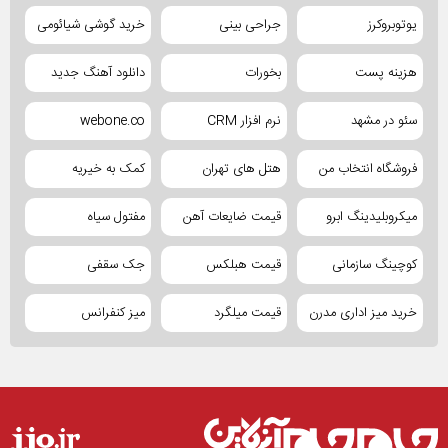
یوتوبروکرز
جراحی بینی
خرید گوشی شیائومی
هزینه پست
بخورات
دانلود آهنگ جدید
سئو در مشهد
نرم افزار CRM
webone.co
فروشگاه انتخاب من
هتل های تهران
کمک به خیریه
میکروبلیدینگ ابرو
قیمت ضایعات آهن
مفتول سیاه
کوچینگ سازمانی
قیمت هبلکس
جک سقفی
خرید میز اداری مدرن
قیمت میلگرد
میز کنفرانس