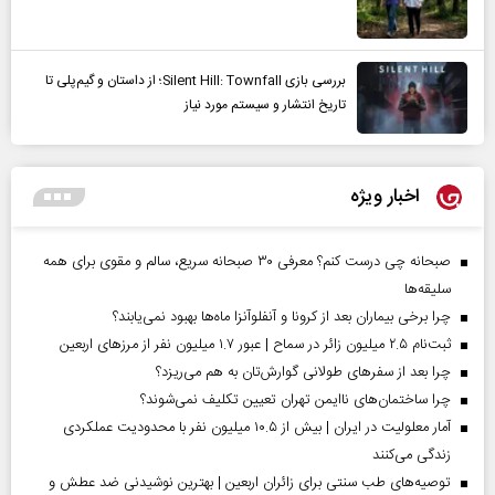
بررسی بازی Silent Hill: Townfall؛ از داستان و گیم‌پلی تا
تاریخ انتشار و سیستم مورد نیاز
اخبار ویژه
صبحانه چی درست کنم؟ معرفی ۳۰ صبحانه سریع، سالم و مقوی برای همه
سلیقه‌ها
چرا برخی بیماران بعد از کرونا و آنفلوآنزا ماه‌ها بهبود نمی‌یابند؟
ثبت‌نام ۲.۵ میلیون زائر در سماح | عبور ۱.۷ میلیون نفر از مرز‌های اربعین
چرا بعد از سفرهای طولانی گوارش‌تان به هم می‌ریزد؟
چرا ساختمان‌های ناایمن تهران تعیین تکلیف نمی‌شوند؟
آمار معلولیت در ایران | بیش از ۱۰.۵ میلیون نفر با محدودیت عملکردی
زندگی می‌کنند
توصیه‌های طب سنتی برای زائران اربعین | بهترین نوشیدنی ضد عطش و