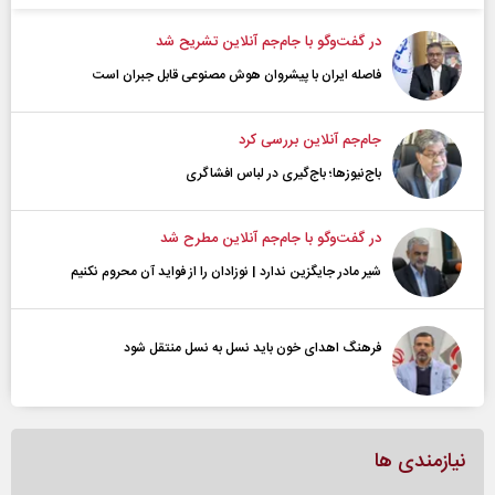
در گفت‌و‌گو با جام‌جم آنلاین تشریح شد
فاصله ایران با پیشرو‌ان هوش مصنوعی قابل جبران است
جام‌جم آنلاین بررسی کرد
باج‌نیوزها؛ باج‌گیری در لباس افشاگری
در گفت‌و‌گو با جام‌جم آنلاین مطرح شد
شیر مادر جایگزین ندارد | نوزادان را از فواید آن محروم نکنیم
فرهنگ اهدای خون باید نسل به نسل منتقل شود
نیازمندی ها