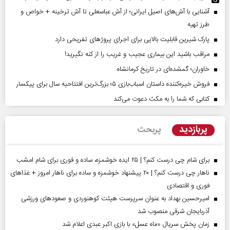
آشنایی با آش‌های اصیل ایرانی؛ از آش عباسعلی تا آش ترخینه + خواص و
طرز تهیه
پارک شیرین قابلیت‌ بالایی برای اجرای پروژهای تفریحی دارد
مراقب باشید این بیماری عجیب و غریب را از کنه نگیرید!
خاوران؛ گمشده‌ای در تاریخ کرمانشاه
فروش خیره‌کننده داستان اسباب‌بازی ۵؛ بزرگ‌ترین افتتاحیه سال برای پیکسار
کتابی که شما را به مکث دعوت می‌کند
پربازدید
پربحث
برای شام چی درست کنم؟ | ۲۵ ایده خوشمزه، ساده و فوری برای شام امشب
ناهار چی درست کنم؟ | ۲۰ پیشنهاد خوشمزه و ساده برای ناهار امروز + غذاهای
فوری و اقتصادی
امیرحسین بهداد به عنوان سرپرست هیئت کوهنوردی و صعودهای ورزشی
آذربایجان شرقی منصوب شد
زمان پخش سریال «ماه عسل» با بازی اکبر عبدی اعلام شد