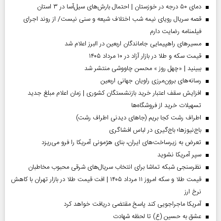
دمای ۵۰ درجه در خوزستان | احتمال بارش‌های سیل‌آسا در ۳ استان
قصه سریال رویای نیمه شب اختلاف شیعه و سنی نیست/ از روند اجرای
فیلمنامه رضایت دارم
مسیر‌های راهپیمایی جاماندگان اربعین در البرز اعلام شد
قیمت سکه و طلا در بازار آزاد در ۱۰ مرداد ۱۴۰۵
ببینید | «چهل روز » محسن چاووشی منتشر شد
رسانه‌های برون‌مرزی راویان جهانی اربعین
افزایش سقف اعتبار خرید بازنشستگان کشوری | زمان اعلام مبلغ جدید
تسهیلات خرید از فروشگاه‌ها
اطراف رشت کجا بریم (جاهای دیدنی اطراف رشت)
باج‌نیوزها؛ باج‌گیری در لباس افشاگری
تعرض به زیرساخت‌های ایران، بنای هژمونی آمریکا را فرو می‌ریزد
سپر آمریکا نشوید
نظرسنجی شبکه تماشا برای انتخاب سریال‌های شرقی محبوب مخاطبان
قیمت طلا و سکه امروز ۱۱ مرداد ۱۴۰۵ | افت قیمت طلا در بازار تهران با کاهش
نرخ ارز
آمریکا ماجراجویی کند پاسخ مقتضی دریافت خواهد کرد
عشق به حسین (ع) تا لحظه شهادت