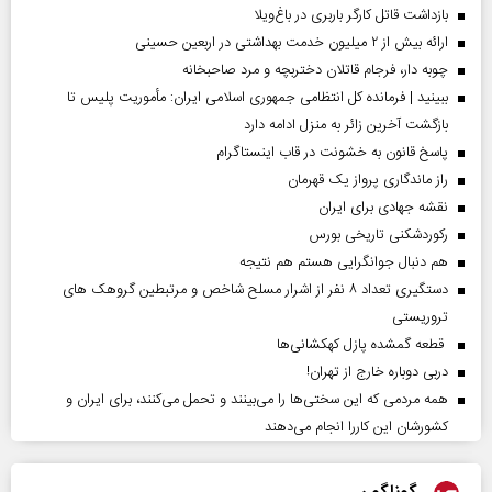
بازداشت قاتل کارگر باربری در باغ‌ویلا
ارائه بیش از ۲ میلیون خدمت بهداشتی در اربعین حسینی
چوبه دار، فرجام قاتلان دختربچه و مرد صاحبخانه
ببینید | فرمانده کل انتظامی جمهوری اسلامی ایران­: مأموریت پلیس تا
بازگشت آخرین زائر به منزل ادامه دارد
پاسخ قانون به خشونت در قاب اینستاگرام
راز ماندگاری پرواز یک قهرمان
نقشه جهادی برای ایران
رکوردشکنی تاریخی بورس
هم دنبال جوانگرایی هستم هم نتیجه
دستگیری تعداد ۸ نفر از اشرار مسلح شاخص و مرتبطین گروهک های
تروریستی
قطعه گمشده پازل کهکشانی‌ها
دربی دوباره خارج از تهران!
همه مردمی که این سختی‌ها را می‌بینند و تحمل می‌کنند، برای ایران و
کشورشان این کاررا انجام می‌دهند