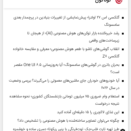
گوناگون
گلکسی اس ۲۷ اولترا؛ پیش‌نمایشی از تغییرات بنیادین در پرچمدار بعدی
سامسونگ
رشد خیره‌کننده بازار توکن‌های هوش مصنوعی (AI)؛ از هیجان تا
زیرساخت‌های واقعی
انقلاب گوشی‌های تاشو‌ با طعم هوش مصنوعی؛ معرفی و مقایسه خانواده
گلکسی Z۸
بحران باتری در گوشی‌های سامسونگ؛ آیا به‌روزرسانی One UI ۸.۵ مقصر
است؟
آیا خودروهای خودران جای ماشین‌های معمولی را می‌گیرند؟ بررسی وضعیت
در سال ۲۰۲۶
استعلام وام ضروری ۷۵ میلیون تومانی بازنشستگان کشوری؛ نحوه مشاهده
نتیجه درخواست
این غذای لاکچری را ۱۵ دقیقه‌ای آماده کنید
چگونه می‌توان تصاویر ساخته‌شده با هوش مصنوعی را تشخیص داد؟
طرز تهیه تارت فلپ‌جک توت‌فرنگی با پنیر ریکوتا؛ دسری ساده و خوشمزه