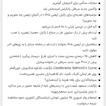
مجازات سنگین برای آدم‌ربایان گوش‌بر
واکسن جدید سرطان پانکراس امیدبخش شد
توصیه‌های تغذیه‌ای برای زائران اربعین ۱۴۰۵ | در گرمای اربعین چه بخوریم و
چه نخوریم؟
گره قتل در دی‌جی پارتی با ۵۰ قسم باز می‌شود
ثبت‌نام بیش از یک میلیون نفر در سماح | زائران «همیار اربعین» را نصب
کنند
متقاضیان ارز اربعین ۱۴۰۵ بخوانند | ثبت‌نام در سامانه سماح را به روز‌های آخر
موکول نکنید
کاهش ۲۵ درصدی بستری مجدد با اجرای طرح «پرستار پیگیر» | شناسایی
بیش از ۳۰۰۰ مورد جدید سرطان در خانواده بیماران
Castlevania: Belmont’s Curse؛ بازگشت باشکوه شکارچیان خون‌آشام
روی هر لینکی کلیک نکنید، دام کلاهبرداران سایبری همین‌جاست
سرمایه‌گذاری برای رفاه؛ هزینه یا آینده‌سازی؟
بازگشت مسعود شصت‌چی با دردسر‌های تازه؛ از شایعه حضور در میز مذاکره
تا پایان فیلمبرداری «مرد سه‌هزارچهره»
استعلام وام ضروری ۷۵ میلیون تومانی بازنشستگان کشوری؛ نحوه مشاهده
نتیجه درخواست