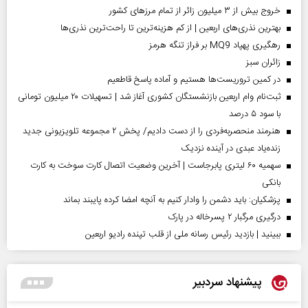
خروج بیش از ۳ میلیون زائر از تمام مرز‌های کشور
بهترین نذری‌های اربعین | از کم هزینه‌ترین تا راحت‌ترین نذری‌ها
رهگیری پهپاد MQ9 بر فراز تنگه هرمز
‌زائران سبز
در کمین تروریست‌ها هستیم و آماده پاسخ قاطعیم
ثبت‌نام وام اربعین بازنشستگان کشوری آغاز شد | تسهیلات ۲۰ میلیون تومانی
با سود ۵ درصد
هنرمند منحصر‌به‌فردی را از دست دادیم/ پخش ۲ مجموعه تلویزیونی جدید
زنده‌یاد عبدی در آینده نزدیک
سهمیه ۶۰ لیتری پابرجاست | آخرین وضعیت اتصال کارت سوخت به کارت
بانکی
پزشکیان: باید دشمن را وادار کنیم به آنچه امضا کرده پایبند بماند
درگیری مرگبار ۲ پسرخاله در پارک
ببینید | بازدید رئیس رسانه ملی از قلب تپنده رادیو اربعین
پیشنهاد سردبیر