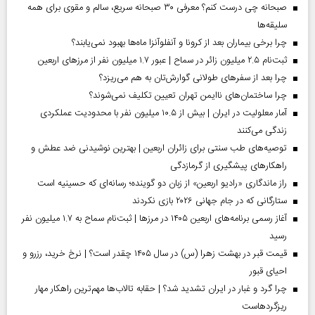
صبحانه چی درست کنم؟ معرفی ۳۰ صبحانه سریع، سالم و مقوی برای همه
سلیقه‌ها
چرا برخی بیماران بعد از کرونا و آنفلوآنزا ماه‌ها بهبود نمی‌یابند؟
ثبت‌نام ۲.۵ میلیون زائر در سماح | عبور ۱.۷ میلیون نفر از مرز‌های اربعین
چرا بعد از سفرهای طولانی گوارش‌تان به هم می‌ریزد؟
چرا ساختمان‌های ناایمن تهران تعیین تکلیف نمی‌شوند؟
آمار معلولیت در ایران | بیش از ۱۰.۵ میلیون نفر با محدودیت عملکردی
زندگی می‌کنند
توصیه‌های طب سنتی برای زائران اربعین | بهترین نوشیدنی ضد عطش و
راهکارهای پیشگیری از گرمازدگی
راز ماندگاری «رادیو اربعین» از زبان دو گوینده؛ رسانه‌ای که حسینیه است
ستارگانی که در جام جهانی ۲۰۲۶ بازی نکردند
آغاز رسمی برنامه‌های اربعین ۱۴۰۵ در مرز‌ها | ثبت‌نام سماح به ۱.۷ میلیون نفر
رسید
قیمت قبر در بهشت زهرا (س) در سال ۱۴۰۵ چقدر است؟ | نرخ خرید، رزرو و
احیای قبور
چرا گرد و غبار در ایران تشدید شد؟ | حقابه تالاب‌ها مهم‌ترین راهکار مهار
ریزگردهاست