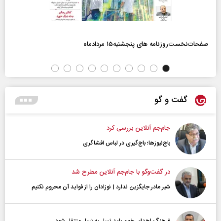
صفحات‌نخست‌روزنامه ها‌ی پنجشنبه‌۱۵ مردادماه
گفت و گو
جام‌جم آنلاین بررسی کرد
باج‌نیوزها؛ باج‌گیری در لباس افشاگری
در گفت‌و‌گو با جام‌جم آنلاین مطرح شد
شیر مادر جایگزین ندارد | نوزادان را از فواید آن محروم نکنیم