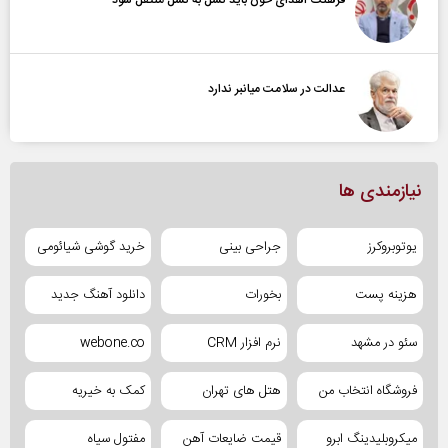
فرهنگ اهدای خون باید نسل به نسل منتقل شود
عدالت در سلامت میانبر ندارد
نیازمندی ها
یوتوبروکرز
جراحی بینی
خرید گوشی شیائومی
هزینه پست
بخورات
دانلود آهنگ جدید
سئو در مشهد
نرم افزار CRM
webone.co
فروشگاه انتخاب من
هتل های تهران
کمک به خیریه
میکروبلیدینگ ابرو
قیمت ضایعات آهن
مفتول سیاه