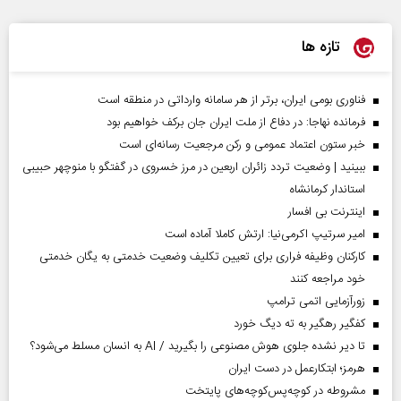
تازه ها
فناوری بومی ایران، برتر از هر سامانه وارداتی در منطقه است
فرمانده نهاجا: در دفاع از ملت ایران جان برکف خواهیم بود
خبر ستون اعتماد عمومی و رکن مرجعیت رسانه‌ای است
ببینید | وضعیت تردد زائران اربعین در مرز خسروی در گفتگو با منوچهر حبیبی
استاندار کرمانشاه
اینترنت بی افسار
امیر سرتیپ اکرمی‌نیا: ارتش کاملا آماده است
کارکنان وظیفه فراری برای تعیین تکلیف وضعیت خدمتی به یگان خدمتی
خود مراجعه کنند
زورآزمایی اتمی ترامپ
کفگیر رهگیر به ته دیگ خورد
تا دیر نشده جلوی هوش مصنوعی را بگیرید / AI به انسان مسلط می‌شود؟
هرمز؛ ابتکارعمل در دست ایران
مشروطه در کوچه‌پس‌کوچه‌های پایتخت