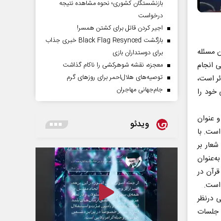
بازنشستگان کشوری؛ نحوه مشاهده نتیجه
درخواست
اجیر کردن قاتل برای کشتن همسر!
بازگشت Black Flag Resynced خبری جذاب
ن مسئله
برای دوستداران بازی
ی انجام
معجزه، نقشه شوهرکشی را ناکام گذاشت
توصیه‌های هلال‌احمر برای روز‌های گرم
ئر است،
جام‌جهانی مهاجران
خود را
۱۴۰۳ چهار بخش دارد و عنوان
ویدئو
است. با
عار بر
‌عنوان
قرآن در
 است.
ی درنظر
 جلسات