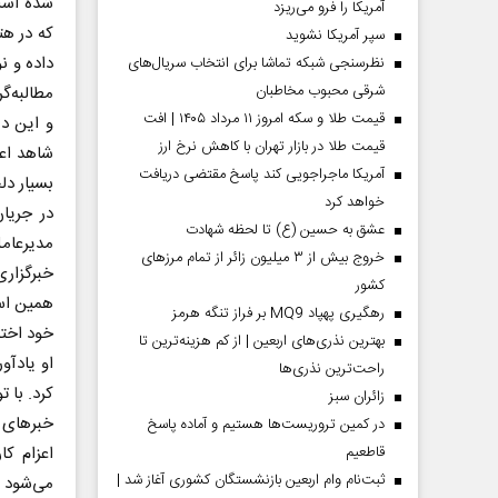
شده است
آمریکا را فرو می‌ریزد
که در هت
سپر آمریکا نشوید
داده و ن
نظرسنجی شبکه تماشا برای انتخاب سریال‌های
شرقی محبوب مخاطبان
قیمت طلا و سکه امروز ۱۱ مرداد ۱۴۰۵ | افت
و این دی
قیمت طلا در بازار تهران با کاهش نرخ ارز
شاهد اعز
آمریکا ماجراجویی کند پاسخ مقتضی دریافت
بسیار د
خواهد کرد
در جریا
عشق به حسین (ع) تا لحظه شهادت
مدیرعام
خروج بیش از ۳ میلیون زائر از تمام مرز‌های
خبرگزاری
کشور
همین اسا
رهگیری پهپاد MQ9 بر فراز تنگه هرمز
خود اخت
بهترین نذری‌های اربعین | از کم هزینه‌ترین تا
او یادآو
راحت‌ترین نذری‌ها
کرد. با 
‌زائران سبز
خبرهای م
در کمین تروریست‌ها هستیم و آماده پاسخ
قاطعیم
ثبت‌نام وام اربعین بازنشستگان کشوری آغاز شد |