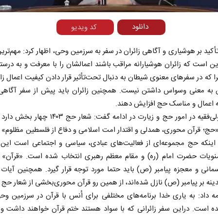
دانلود
کد ویدیو
تأکید بر هوشیاری و آگاهی زائران در سفر به سرزمین وحی، اظهار کرد: مهم‌تری
ن است که زائران هوشیارانه مراقب باشند اعمالشان را با معرفت و به درست
ا که در سفرهای معنوی شیطان به دنبال تحت‌تأثیر قرار دادن کیفیت اعمال زا
ین به معنی وسواس داشتن نیست. همچنین زائران باید پیش از سفر آگاهی 
 اعمال و مناسک حج افزایش دهند.
ماینده ولی‌فقیه در امور حج و زیارت در ادامه گفت: شعار حج 
حج؛ قرآن محوری، همدلی و اقتدار امت اسلامی و دفاع از فلسطین مظلوم» 
 اینکه حج مجموعه‌ای از فعالیت‌های عبادی، سیاسی و اجتماعی است این ش
ویات حضرت امام (ره) و مقام معظم رهبری انتخاب شده است. «قرآن» به
انی و معجزه پیامبر (ص) باید حتما مورد توجه قرار گیرد. همچنین آیات 
ینه بر پیامبر (ص) نازل شده‌اند، از همین رو قرآن محوری‌بخشی از شعار حج
ه داد: به یاری خدا برنامه‌های مختلفی برای اُنس با قرآن در سرزمین وح
ده است. دراین سفر زائرانی که با سواد هستند ختم قرآن خواهند داشت و