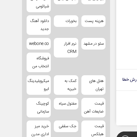
شیائومی
هزینه پست
بخورات
دانلود آهنگ
جدید
سئو در مشهد
نرم افزار
webone.co
CRM
فروشگاه
انتخاب من
رش خطا
هتل های
کمک به
میکروبلیدینگ
تهران
خیریه
ابرو
قیمت
مفتول سیاه
کوچینگ
ضایعات آهن
سازمانی
قیمت
جک سقفی
خرید میز
هبلکس
اداری مدرن