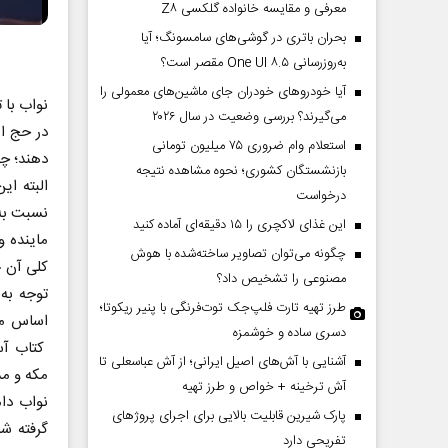
معرفی و مقایسه خانواده گلکسی Z۸
بحران باتری در گوشی‌های سامسونگ؛ آیا
به‌روزرسانی One UI ۸.۵ مقصر است؟
آیا خودروهای خودران جای ماشین‌های معمولی را
نواب با 
می‌گیرند؟ بررسی وضعیت در سال ۲۰۲۶
در حج ای
استعلام وام ضروری ۷۵ میلیون تومانی
دهند؛ چر
بازنشستگان کشوری؛ نحوه مشاهده نتیجه
البته ا
درخواست
نسبت به
این غذای لاکچری را ۱۵ دقیقه‌ای آماده کنید
چگونه می‌توان تصاویر ساخته‌شده با هوش
کلی آن «
مصنوعی را تشخیص داد؟
توجه به
طرز تهیه تارت فلپ‌جک توت‌فرنگی با پنیر ریکوتا؛
اساس من
دسری ساده و خوشمزه
کتاب آسم
آشنایی با آش‌های اصیل ایرانی؛ از آش عباسعلی تا
مکه و مد
آش ترخینه + خواص و طرز تهیه
نواب دام
پارک شیرین قابلیت‌ بالایی برای اجرای پروژهای
گرفته ش
تفریحی دارد