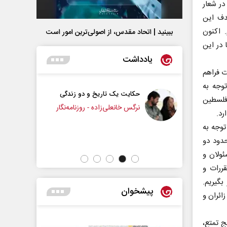
در شعار
دف این
 اکنون
ببینید | اتحاد مقدس، از اصولی‌ترین امور است
 در این
یادداشت
ت فراهم
وجه به
 تاریخ و دو زندگی
چرایی عقب‌نشینی ترامپ؟
فلسطین
ی‌زاده - روزنامه‌نگار
توجه به
دکتر یدالله جوانی - تحلیلگر مسائل سیاسی
حدود دو
ئولان و
قررات و
گیریم.
پیشخوان
ائران و
ج تمتع،