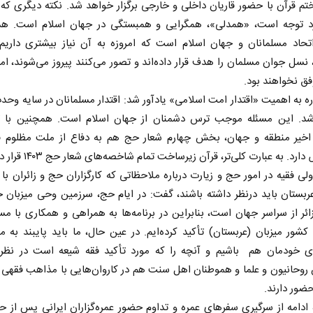
م قرآن با حضور قاریان داخلی و خارجی برگزار خواهد شد. نکته دیگری که 
 توجه است، «همدلی»، همگرایی و همبستگی در جهان اسلام است. ه
حاد مسلمانان و جهان اسلام است که امروزه به آن نیاز بیشتری داریم.
نسل جوان مسلمان را هدف قرار داده‌اند و تصور می‌کنند پیروز می‌شوند، اما
ق نخواهند بود.
اره به اهمیت «اقتدار امت اسلامی» یادآور شد: اقتدار مسلمانان در سایه وحد
د. این مسئله موجب ترس دشمنان از جهان اسلام است. همچنین با ت
ر
از باتلاق انرژی تا بن‌بست ترامپ
حکایت یک
اخیر منطقه و جهان، بخش چهارم شعار حج هم به دفاع از ملت مظلوم 
نرگس خانعل
رد. به عبارت کلی‌تر، قرآن زیرساخت تمام شاخصه‌های شعار حج ۱۴۰۳ قرار دارد.
ولی فقیه در امور حج و زیارت درباره ملاحظاتی که کارگزاران حج و زائران با 
ی
رضا سپهوند - سخنگوی کمیسیون انرژی مجلس
ربستان باید درنظر داشته باشند، گفت: در ایام حج، سرزمین وحی میزبان 
ائر از سراسر جهان است، بنابراین در برنامه‌ها به همراهی و همکاری با مس
کشور میزبان (عربستان) تأکید کرده‌ایم. در عین حال، ما باید پایبند به م
های خودمان هم باشیم و آنچه را که مورد تأکید فقه شیعه است در نظر ب
وحانیون و علما و هموطنان اهل سنت هم در کاروان‌هایی با مذاهب فقهی ز
ضور دارند.
ه ادامه از سرگیری سفرهای عمره و تداوم حضور عمره‌گزاران ایرانی پس از ح