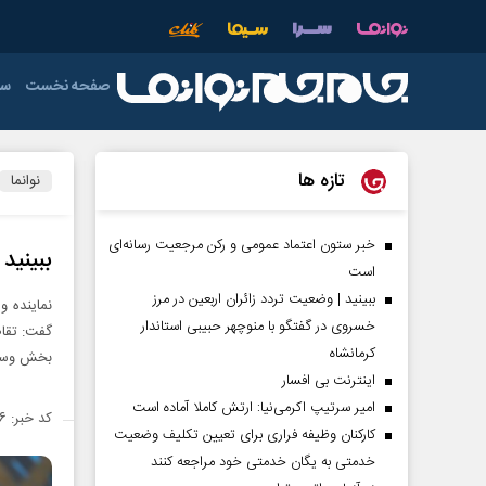
صفحه نخست
سی
دولت
فوتبال
عمومی
دفاع مقدس
اقتصاد ایران
آذربایجان شرق
خ
تازه ها
نوانما
اردبیل
رهبری
صدا و سیما
ورزش های تو
فوتسال
چهارمحال و بخ
خبر ستون اعتماد عمومی و رکن مرجعیت رسانه‌ای
ببینید
است
خوزستان
ببینید | وضعیت تردد زائران اربعین در مرز
نماینده و
فارس
خسروی در گفتگو با منوچهر حبیبی استاندار
گفت: تقاض
کرمانشاه
بخش وسیع
کرمان
اینترنت بی افسار
لرستان
امیر سرتیپ اکرمی‌نیا: ارتش کاملا آماده است
کد خبر: ۱۴۵۵۲۷۶
کارکنان وظیفه فراری برای تعیین تکلیف وضعیت
هرمزگان
خدمتی به یگان خدمتی خود مراجعه کنند