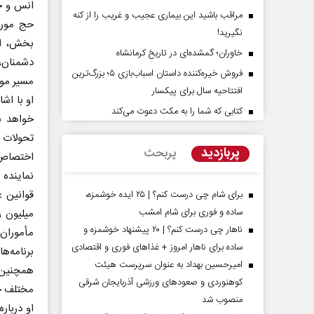
انس و خت
مراقب باشید این بیماری عجیب و غریب را از کنه
حج مورد
نگیرید!
بخش، ات
خاوران؛ گمشده‌ای در تاریخ کرمانشاه
دشمنان، 
فروش خیره‌کننده داستان اسباب‌بازی ۵؛ بزرگ‌ترین
مسیر موف
افتتاحیه سال برای پیکسار
او با اش
کتابی که شما را به مکث دعوت می‌کند
خواهد ش
‌پرده تهدیدات کوتاه‏‌مدت و
اربعین نماد مقاومت در براب
تحولات 
ا‌های خلاف واقع آمریکا
استکبار‌
پربازدید
پربحث
اختصاص دا
نماینده 
 - تحلیلگر مسائل سیاسی
رحمت‌الله نوروزی - عضو کمیسیون اجتماع
قوانین ع
مجلس
برای شام چی درست کنم؟ | ۲۵ ایده خوشمزه،
ساده و فوری برای شام امشب
میلیون ز
ناهار چی درست کنم؟ | ۲۰ پیشنهاد خوشمزه و
مأموران 
ساده برای ناهار امروز + غذاهای فوری و اقتصادی
برنامه‌
امیرحسین بهداد به عنوان سرپرست هیئت
همچنین ر
کوهنوردی و صعودهای ورزشی آذربایجان شرقی
مختلف ح
منصوب شد
او دربار