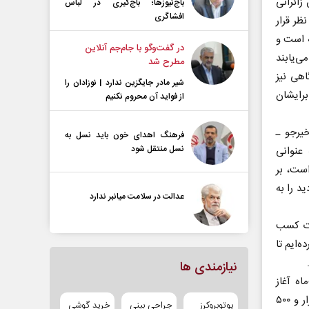
ائرانی
باج‌نیوزها؛ باج‌گیری در لباس
افشاگری
ظر قرار
ه است و
در گفت‌و‌گو با جام‌جم آنلاین
ن حضور می‌یابند
مطرح شد
اهی نیز
شیر مادر جایگزین ندارد | نوزادان را
برایشان
از فواید آن محروم نکنیم
یرجو ـ
فرهنگ اهدای خون باید نسل به
نسل منتقل شود
عنوانی
است، بر
د را به
عدالت در سلامت میانبر ندارد
عات کسب
‌ایم تا
نیازمندی ها
ج و زیارت از ۲۴ اردیبهشت‌ماه آغاز
می‌شود و تا ۱۸ خردادماه ادامه خواهد داشت. سهمیه حج امسال ایران حدود ۸۷ هزار و ۵۰۰
یوتوبروکرز
جراحی بینی
خرید گوشی