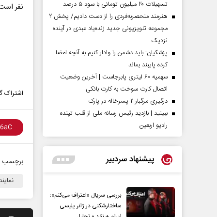
تسهیلات ۲۰ میلیون تومانی با سود ۵ درصد
نفر است
هنرمند منحصر‌به‌فردی را از دست دادیم/ پخش ۲
مجموعه تلویزیونی جدید زنده‌یاد عبدی در آینده
نزدیک
پزشکیان: باید دشمن را وادار کنیم به آنچه امضا
کرده پایبند بماند
سهمیه ۶۰ لیتری پابرجاست | آخرین وضعیت
اتصال کارت سوخت به کارت بانکی
اشتراک گذ
درگیری مرگبار ۲ پسرخاله در پارک
ببینید | بازدید رئیس رسانه ملی از قلب تپنده
رادیو اربعین
پیشنهاد سردبیر
برچسب ه
نمایند
بررسی سریال «اعتراف می‌کنم»؛
ساختارشکنی در ژانر پلیسی
ایران + نقد و تحلیل