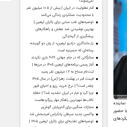
نمی‌شوند؟
آمار معلولیت در ایران | بیش از ۱۰.۵ میلیون نفر
با محدودیت عملکردی زندگی می‌کنند
توصیه‌های طب سنتی برای زائران اربعین |
بهترین نوشیدنی ضد عطش و راهکارهای
پیشگیری از گرمازدگی
راز ماندگاری «رادیو اربعین» از زبان دو گوینده؛
رسانه‌ای که حسینیه است
ستارگانی که در جام جهانی ۲۰۲۶ بازی نکردند
آغاز رسمی برنامه‌های اربعین ۱۴۰۵ در مرز‌ها |
ثبت‌نام سماح به ۱.۷ میلیون نفر رسید
قیمت قبر در بهشت زهرا (س) در سال ۱۴۰۵
چقدر است؟ | نرخ خرید، رزرو و احیای قبور
چرا گرد و غبار در ایران تشدید شد؟ | حقابه
تالاب‌ها مهم‌ترین راهکار مهار ریزگردهاست
نماینده
مجازات سنگین برای آدم‌ربایان گوش‌بر
در امور حج و زیارت و سرپرست حجاج ایرانی ـ در آستانه برگزاری حج ۱۴۰۳ با حضور
واکسن جدید سرطان پانکراس امیدبخش شد
یکردهای
توصیه‌های تغذیه‌ای برای زائران اربعین ۱۴۰۵ |