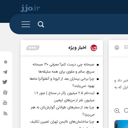
 و تشکل ها
البرز
رزمی
اخبار ویژه
تهران
گیشه روزنامه
خراسان شمالی
صبحانه چی درست کنم؟ معرفی ۳۰ صبحانه
سریع، سالم و مقوی برای همه سلیقه‌ها
سیستان و بلوچستان
چرا برخی بیماران بعد از کرونا و آنفلوآنزا ماه‌ها
بر داد و
کردستان
بهبود نمی‌یابند؟
یل که به
ثبت‌نام ۲.۵ میلیون زائر در سماح | عبور ۱.۷
گلستان
میلیون نفر از مرز‌های اربعین
ساوه
چرا بعد از سفرهای طولانی گوارش‌تان به هم
می‌ریزد؟
مناطق آزاد
چرا ساختمان‌های ناایمن تهران تعیین تکلیف