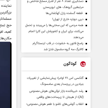
دستگیری تعداد ۸ نفر از اشرار مسلح شاخص و
نماینده 
مرتبطین گروهک های تروریستی
بزرگترین
قطعه گمشده پازل کهکشانی‌ها
مسلمانان
دربی دوباره خارج از تهران!
حج تمتع 
همه مردمی که این سختی‌ها را می‌بینند و تحمل
می‌کنند، برای ایران و کشورشان این کاررا انجام
کعبه، اف
می‌دهند
مکان‌های
پاسخ قانون به خشونت در قاب اینستاگرام
کالابرگ سه گروه مشمول شارژ شد
گوناگون
گلکسی اس ۲۷ اولترا؛ پیش‌نمایشی از تغییرات
بنیادین در پرچمدار بعدی سامسونگ
رشد خیره‌کننده بازار توکن‌های هوش مصنوعی
(AI)؛ از هیجان تا زیرساخت‌های واقعی
انقلاب گوشی‌های تاشو‌ با طعم هوش مصنوعی؛