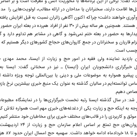
، گفت: برخی از این برنامه‌ها با محوریت انس و معرفت است و بر اساس ز
ل‌ها اقامت دارند، سخنرانان یا مداحان در ارائه مطالب، اولویت‌هایی را مد ن
وآوری خواهند داشت؛ چراکه اکنون آگاهی زائران نسبت به قبل افزایش یافت
مطالبه‌گر هستند. همچنین هر ساله بیش از ۳۰ نفر از افراد هم‌رده در بعثه ایرا
دارها به حضور در بعثه ختم نمی‌شود و گاهی در مشاعر هم تداوم دارد و گ
ام قاریان و سخنرانان در جمع کاروان‌های حجاج کشورهای دیگر هستیم که 
لچسب است.
ن بازدید نماینده ولی فقیه در امور حج و زیارت از ایسنا، محمد مهدی خ
ل خبرگزاری دانشجویان ایران (ایسنا) ـ نیز در سخنانی گفت: ایسنا به 
 پیشرو همواره به موضوعات ملی و دینی یا بین‌المللی توجه ویژه داشته 
س توانسته‌ایم در سالیان گذشته به عنوان یک منبع خبری بیشترین نرخ بازدی
صاص دهیم.
ر شد: در سال گذشته ایسنا رتبه نخست خبرگزاری‌ها را در نمایشگاه مطبو
توجه به اینکه حج و زیارت یکی از دغدغه‌های خبری مهم است همواره تلاش کرده
وثق و کاربردی را در قالب‌های مختلف خبری برای مخاطبان خود منتشر کنیم.
اعزام کاروان‌های حج تمتع بر اساس اعلام سازمان ح