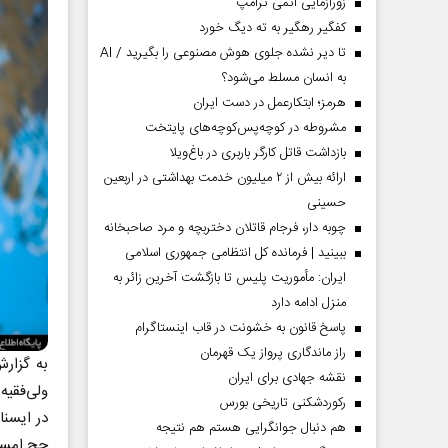
زورآزمایی اتمی ترامپ
گیلان
کفگیر رهگیر به ته دیگ خورد
تا دیر نشده جلوی هوش مصنوعی را بگیرید / AI
به انسان مسلط می‌شود؟
هرمز؛ ابتکارعمل در دست ایران
مشروطه در کوچه‌پس‌کوچه‌های پایتخت
بازداشت قاتل کارگر باربری در باغ‌ویلا
ارائه بیش از ۲ میلیون خدمت بهداشتی در اربعین
حسینی
چوبه دار، فرجام قاتلان دختربچه و مرد صاحبخانه
ببینید | فرمانده کل انتظامی جمهوری اسلامی
ایران­: مأموریت پلیس تا بازگشت آخرین زائر به
منزل ادامه دارد
پاسخ قانون به خشونت در قاب اینستاگرام
راز ماندگاری پرواز یک قهرمان
به گزار
نقشه جهادی برای ایران
رکوردشکنی تاریخی بورس
در ایسنا
هم دنبال جوانگرایی هستم هم نتیجه
حج امسا