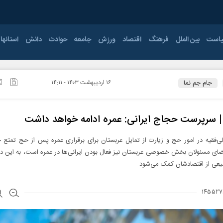
است
بین الملل
فرهنگ
اقتصاد
ورزش
جامعه
حوادث
دانش
استانها
ی
ودرو
جنگ
اقتصاد جهان
مجلس
سینما و تئاتر
بانوان
فناوری
آذربایجان غربی
صنعت و
کتاب و ادبیات
قوه قضائیه
بانک بیمه و
اصفهان
موسیقی
کشتی و وزنه برداری
احزاب
افزار
انرژی
بورس
جام جم نما
۱۶ ارديبهشت ۱۴۰۳ - ۱۴:۱۱
پی
ایلام
معارف و اندیشه
سیاست خارجی
ورزش های پایه
دفاعی و امنیتی
سایر
بوشهر
تیاری
جام جهانی 2026
خراسان جنوبی
خراسان رضوی
 | سرپرست حجاج ایرانی: عمره ادامه خواهد داشت
زنجان
سمنان
لی‌فقیه در امور حج و زیارت از تمایل عربستان برای برقراری عمره پس از حج تمتع خ
قزوین
قم
ای مسئولان بخش خصوصی عربستان نیز فعال بودن ایرانی‌ها در عمره است، به این دل
ی از اقتصادشان کمک می‌شود.
کرمانشاه
کهگیلویه و بویراحمد
مازندران
مرکزی
همدان
یزد