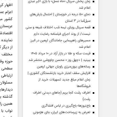
زمان پخش سریال «ماه عسل» با بازی اکبر عبدی
اظهار کر
اعلام شد
دمای ۵۰ درجه در خوزستان | احتمال بارش‌های
کشور می
سیل‌آسا در ۳ استان
عربستان 
قصه سریال رویای نیمه شب اختلاف شیعه و سنی
اقتصادش
نیست/ از روند اجرای فیلمنامه رضایت دارم
نماینده 
مسیر‌های راهپیمایی جاماندگان اربعین در البرز
از دیگر 
اعلام شد
قیمت سکه و طلا در بازار آزاد در ۱۰ مرداد ۱۴۰۵
مختلف ب
ببینید | «چهل روز » محسن چاووشی منتشر شد
حوزه وقت
مردادماه
صفحات نخست روزنامه ها‌ی‌سه‌شنبه ۶ مردادماه
صفحات
رسانه‌های برون‌مرزی راویان جهانی اربعین
سطحی از 
افزایش سقف اعتبار خرید بازنشستگان کشوری |
ارتباطی
زمان اعلام مبلغ جدید تسهیلات خرید از
مسئولان
فروشگاه‌ها
دیدارهای
اطراف رشت کجا بریم (جاهای دیدنی اطراف
گذشته ب
رشت)
همین راب
باج‌نیوزها؛ باج‌گیری در لباس افشاگری
نواب با 
تعرض به زیرساخت‌های ایران، بنای هژمونی