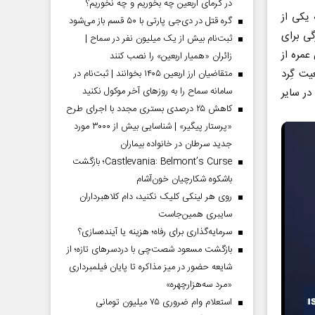
در گرمای اربعین چه بخوریم و چه نخوریم؟
 یکی از
گره قتل در دی‌جی پارتی با ۵۰ قسم باز می‌شود
گی برای
ثبت‌نام بیش از یک میلیون نفر در سماح |
عمره از
زائران «همیار اربعین» را نصب کنند
یت گِرد
متقاضیان ارز اربعین ۱۴۰۵ بخوانند | ثبت‌نام در
سامانه سماح را به روز‌های آخر موکول نکنید
در سایر
کاهش ۲۵ درصدی بستری مجدد با اجرای طرح
«پرستار پیگیر» | شناسایی بیش از ۳۰۰۰ مورد
جدید سرطان در خانواده بیماران
Castlevania: Belmont’s Curse؛ بازگشت
باشکوه شکارچیان خون‌آشام
روی هر لینکی کلیک نکنید، دام کلاهبرداران
سایبری همین‌جاست
سرمایه‌گذاری برای رفاه؛ هزینه یا آینده‌سازی؟
بازگشت مسعود شصت‌چی با دردسر‌های تازه؛ از
شایعه حضور در میز مذاکره تا پایان فیلمبرداری
«مرد سه‌هزارچهره»
استعلام وام ضروری ۷۵ میلیون تومانی