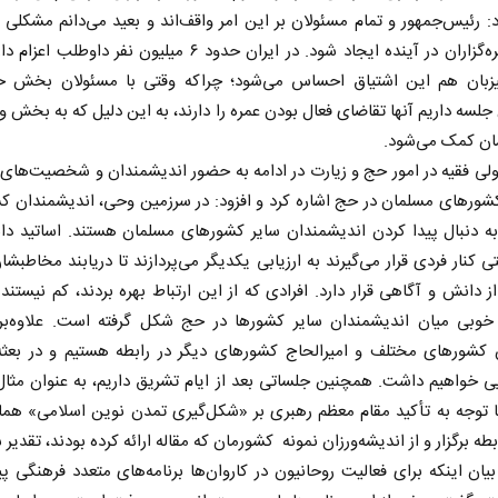
د: رئیس‌جمهور و تمام مسئولان بر این امر واقف‌اند و بعید می‌دانم مشکلی د
اعزام عمره‌گزاران در آینده ایجاد شود. در ایران حدود ۶ میلیون نفر داوط
زبان هم این اشتیاق احساس می‌شود؛ چراکه وقتی با مسئولان بخش
جلسه داریم آنها تقاضای فعال بودن عمره را دارند، به این دلیل که به بخش و
ان کمک می‌شود.
ولی فقیه در امور حج و زیارت در ادامه به حضور اندیشمندان و شخصیت‌های
کشورهای مسلمان در حج اشاره کرد و افزود: در سرزمین وحی، اندیشمندان 
ه دنبال پیدا کردن اندیشمندان سایر کشورهای مسلمان هستند. اساتید دان
ی کنار فردی قرار می‌گیرند به ارزیابی یکدیگر می‌پردازند تا دریابند مخاطبشا
 نخست روزنامه ها‌ی یکشنبه ۴ مردادماه
دانش و آگاهی قرار دارد. افرادی که از این ارتباط بهره بردند، کم نیستند
صفحات نخست روزنامه ها‌ی شنبه ۳ مردادماه
 خوبی میان اندیشمندان سایر کشورها در حج شکل گرفته است. علاوه‌بر 
 کشورهای مختلف و امیرالحاج کشورهای دیگر در رابطه هستیم و در بعثه‌
ی خواهیم داشت. همچنین جلساتی بعد از ایام تشریق داریم، به عنوان مثا
ا توجه به تأکید مقام معظم رهبری بر «شکل‌گیری تمدن نوین اسلامی» هما
طه برگزار و از اندیشه‌ورزان نمونه کشورمان که مقاله ارائه کرده بودند، تقدیر 
بیان اینکه برای فعالیت روحانیون در کاروان‌ها برنامه‌های متعدد فرهنگی پ