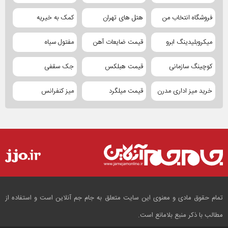
فروشگاه انتخاب من
هتل های تهران
کمک به خیریه
میکروبلیدینگ ابرو
قیمت ضایعات آهن
مفتول سیاه
کوچینگ سازمانی
قیمت هبلکس
جک سقفی
خرید میز اداری مدرن
قیمت میلگرد
میز کنفرانس
تمام حقوق مادی و معنوی این سایت متعلق به جام جم آنلاین است و استفاده از
مطالب با ذکر منبع بلامانع است.