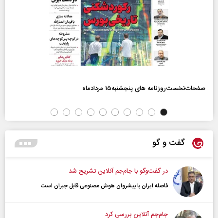
صفحات‌نخست‌روزنامه ها‌ی پنجشنبه‌۱۵ مردادماه
گفت و گو
در گفت‌و‌گو با جام‌جم آنلاین تشریح شد
فاصله ایران با پیشرو‌ان هوش مصنوعی قابل جبران است
جام‌جم آنلاین بررسی کرد