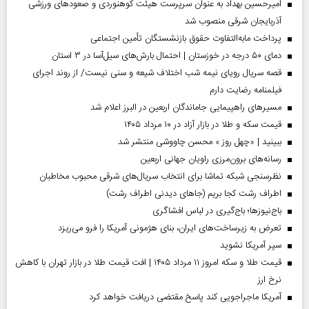
امیرحسین بهداد به عنوان سرپرست هیئت کوهنوردی و صعودهای ورزشی
آذربایجان شرقی منصوب شد
پرداخت مابه‌التفاوت حقوق بازنشستگان تأمین اجتماعی
دمای ۵۰ درجه در خوزستان | احتمال بارش‌های سیل‌آسا در ۳ استان
قصه سریال رویای نیمه شب اختلاف شیعه و سنی نیست/ از روند اجرای
فیلمنامه رضایت دارم
مسیر‌های راهپیمایی جاماندگان اربعین در البرز اعلام شد
قیمت سکه و طلا در بازار آزاد در ۱۰ مرداد ۱۴۰۵
ببینید | «چهل روز » محسن چاووشی منتشر شد
رسانه‌های برون‌مرزی راویان جهانی اربعین
نظرسنجی شبکه تماشا برای انتخاب سریال‌های شرقی محبوب مخاطبان
اطراف رشت کجا بریم (جاهای دیدنی اطراف رشت)
باج‌نیوزها؛ باج‌گیری در لباس افشاگری
تعرض به زیرساخت‌های ایران، بنای هژمونی آمریکا را فرو می‌ریزد
سپر آمریکا نشوید
قیمت طلا و سکه امروز ۱۱ مرداد ۱۴۰۵ | افت قیمت طلا در بازار تهران با کاهش
نرخ ارز
آمریکا ماجراجویی کند پاسخ مقتضی دریافت خواهد کرد