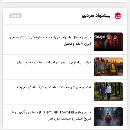
پیشنهاد سردبیر
بررسی سریال «اعتراف می‌کنم»؛ ساختارشکنی در ژانر پلیسی
ایران + نقد و تحلیل
بازتاب پیاده‌روی اربعین در ادبیات داستانی معاصر ایران
امضای سروش صحت در «استخر» دیگر غافلگیر نمی‌کند
بررسی بازی Silent Hill: Townfall؛ از داستان و گیم‌پلی تا
تاریخ انتشار و سیستم مورد نیاز