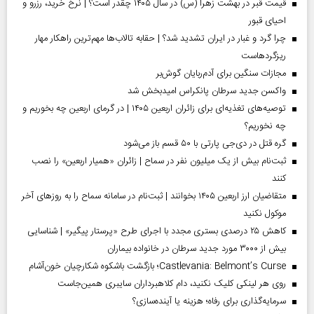
قیمت قبر در بهشت زهرا (س) در سال ۱۴۰۵ چقدر است؟ | نرخ خرید، رزرو و
احیای قبور
چرا گرد و غبار در ایران تشدید شد؟ | حقابه تالاب‌ها مهم‌ترین راهکار مهار
ریزگردهاست
مجازات سنگین برای آدم‌ربایان گوش‌بر
واکسن جدید سرطان پانکراس امیدبخش شد
توصیه‌های تغذیه‌ای برای زائران اربعین ۱۴۰۵ | در گرمای اربعین چه بخوریم و
چه نخوریم؟
گره قتل در دی‌جی پارتی با ۵۰ قسم باز می‌شود
ثبت‌نام بیش از یک میلیون نفر در سماح | زائران «همیار اربعین» را نصب
کنند
متقاضیان ارز اربعین ۱۴۰۵ بخوانند | ثبت‌نام در سامانه سماح را به روز‌های آخر
موکول نکنید
کاهش ۲۵ درصدی بستری مجدد با اجرای طرح «پرستار پیگیر» | شناسایی
بیش از ۳۰۰۰ مورد جدید سرطان در خانواده بیماران
Castlevania: Belmont’s Curse؛ بازگشت باشکوه شکارچیان خون‌آشام
روی هر لینکی کلیک نکنید، دام کلاهبرداران سایبری همین‌جاست
سرمایه‌گذاری برای رفاه؛ هزینه یا آینده‌سازی؟