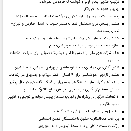
ترکیب طلایی برنج، لوبیا و گوشت که فراموش نمی‌شود
بهترین هدیه روز خبرنگار
پیام تسلیت معاون وزیر ارشاد در پی درگذشت استاد ابوالقاسم قاسم‌زاده
هشدار پلیس برای مسافران شمال؛ مسیر جنوب به شمال چالوس و تهران–
شمال بسته شد
هشدار متخصصان؛ هپاتیت خاموش می‌تواند به سرطان کبد برسد!
اجازه ایجاد مسیر دوم را در تنگه هرمز نمی‌دهیم
هک شرکت‌های مالی با تماس تلفنی؛ فیشینگ صوتی برای سرقت اطلاعات
حساس
نقض آتش‌بس در لبنان؛ حمله توپخانه‌ای و پهپادی اسرائیل به چند شهرک
هشدار نارنجی هواشناسی برای ۴ استان؛ خطر سیلاب و رعدوبرق در ارتفاعات
با همراهی کارشناسان، دانشگاهیان، مدیران و فعالان اقتصادی در حال پیگیری
مسائل هستیم/پیگیری دولت برای افزایش مبلغ کالابرگ ادامه دارد
۳ تصادف مرگبار در بزرگراه‌های تهران؛ هشدار پلیس درباره بی‌توجهی و تغییر
مسیر ناگهانی
ببینید | وقتی ستاره‌ها قبل از گل جشن گرفتند!
پرداخت مابه‌التفاوت حقوق بازنشستگان تأمین اجتماعی
بازگشت مسعود اطیابی با «نسخهٔ آزمایشی» به تلویزیون