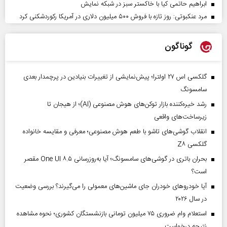
ابراهیم حاتمی کیا با خاکستر سبز در شبکه نمایش
مرد عنکبوتی: روز تازه با فروش ۵۰۰ میلیون دلاری در آمریکا رکوردشکنی کرد
گوناگون
گلکسی اس ۲۷ اولترا؛ پیش‌نمایشی از تغییرات بنیادین در پرچمدار بعدی
سامسونگ
رشد خیره‌کننده بازار توکن‌های هوش مصنوعی (AI)؛ از هیجان تا
زیرساخت‌های واقعی
انقلاب گوشی‌های تاشو‌ با طعم هوش مصنوعی؛ معرفی و مقایسه خانواده
گلکسی Z۸
بحران باتری در گوشی‌های سامسونگ؛ آیا به‌روزرسانی One UI ۸.۵ مقصر
است؟
آیا خودروهای خودران جای ماشین‌های معمولی را می‌گیرند؟ بررسی وضعیت
در سال ۲۰۲۶
استعلام وام ضروری ۷۵ میلیون تومانی بازنشستگان کشوری؛ نحوه مشاهده
نتیجه درخواست