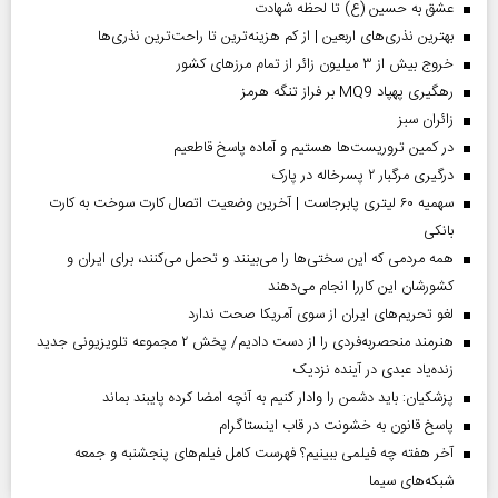
عشق به حسین (ع) تا لحظه شهادت
بهترین نذری‌های اربعین | از کم هزینه‌ترین تا راحت‌ترین نذری‌ها
خروج بیش از ۳ میلیون زائر از تمام مرز‌های کشور
رهگیری پهپاد MQ9 بر فراز تنگه هرمز
‌زائران سبز
در کمین تروریست‌ها هستیم و آماده پاسخ قاطعیم
درگیری مرگبار ۲ پسرخاله در پارک
سهمیه ۶۰ لیتری پابرجاست | آخرین وضعیت اتصال کارت سوخت به کارت
بانکی
همه مردمی که این سختی‌ها را می‌بینند و تحمل می‌کنند، برای ایران و
کشورشان این کاررا انجام می‌دهند
لغو تحریم‌های ایران از سوی آمریکا صحت ندارد
هنرمند منحصر‌به‌فردی را از دست دادیم/ پخش ۲ مجموعه تلویزیونی جدید
زنده‌یاد عبدی در آینده نزدیک
پزشکیان: باید دشمن را وادار کنیم به آنچه امضا کرده پایبند بماند
پاسخ قانون به خشونت در قاب اینستاگرام
آخر هفته چه فیلمی ببینیم؟ فهرست کامل فیلم‌های پنجشنبه و جمعه
شبکه‌های سیما