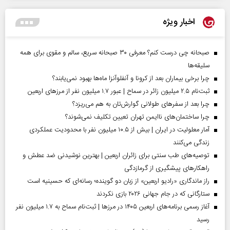
اخبار ویژه
صبحانه چی درست کنم؟ معرفی ۳۰ صبحانه سریع، سالم و مقوی برای همه
سلیقه‌ها
چرا برخی بیماران بعد از کرونا و آنفلوآنزا ماه‌ها بهبود نمی‌یابند؟
ثبت‌نام ۲.۵ میلیون زائر در سماح | عبور ۱.۷ میلیون نفر از مرز‌های اربعین
چرا بعد از سفرهای طولانی گوارش‌تان به هم می‌ریزد؟
چرا ساختمان‌های ناایمن تهران تعیین تکلیف نمی‌شوند؟
آمار معلولیت در ایران | بیش از ۱۰.۵ میلیون نفر با محدودیت عملکردی
زندگی می‌کنند
توصیه‌های طب سنتی برای زائران اربعین | بهترین نوشیدنی ضد عطش و
راهکارهای پیشگیری از گرمازدگی
راز ماندگاری «رادیو اربعین» از زبان دو گوینده؛ رسانه‌ای که حسینیه است
ستارگانی که در جام جهانی ۲۰۲۶ بازی نکردند
آغاز رسمی برنامه‌های اربعین ۱۴۰۵ در مرز‌ها | ثبت‌نام سماح به ۱.۷ میلیون نفر
رسید