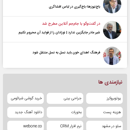
باج‌نیوزها؛ باج‌گیری در لباس افشاگری
در گفت‌و‌گو با جام‌جم آنلاین مطرح شد
شیر مادر جایگزین ندارد | نوزادان را از فواید آن محروم نکنیم
فرهنگ اهدای خون باید نسل به نسل منتقل شود
نیازمندی ها
یوتوبروکرز
جراحی بینی
خرید گوشی شیائومی
هزینه پست
بخورات
دانلود آهنگ جدید
سئو در مشهد
نرم افزار CRM
webone.co