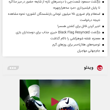
بازگشت مسعود شصت‌چی با دردسر‌های تازه؛ از شایعه حضور در میز مذاکره
تا پایان فیلمبرداری «مرد سه‌هزارچهره»
استعلام وام ضروری ۷۵ میلیون تومانی بازنشستگان کشوری؛ نحوه مشاهده
نتیجه درخواست
اجیر کردن قاتل برای کشتن همسر!
بازگشت Black Flag Resynced خبری جذاب برای دوستداران بازی
معجزه، نقشه شوهرکشی را ناکام گذاشت
توصیه‌های هلال‌احمر برای روز‌های گرم
جام‌جهانی مهاجران
ویدئو