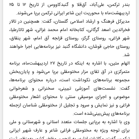
بندر ترکمن، علی‌آباد، آق‌قلا و گنبدکاووس از تاریخ ۱۲ تا ۲۵
اردیبهشت‌ماه با محوریت این شاعر ایرانی ترکمن برپا می‌شوند.
مدیرکل فرهنگ و ارشاد اسلامی گلستان، گفت: همچنین در تالار
فخرالدین اسعد گرگانی، کتابخانه امام محمد غزالی، شهر تاتارعلیا،
شهر فراغی، روستای گرکز، روستای قزلجه آق امام، شهر ینقاق،
روستای حاجی قوشان، دانشگاه گنبد نیز برنامه‌هایی اجرا خواهند
شد.
الهام متین، با اشاره به اینکه در تاریخ ۲۷ اردیبهشت‌ماه، برنامه
متمرکزی در آق تقای مزار مختومقلی برپا می‌شود و پایان‌بخش
مجموعه برنامه‌های نکوداشت است، درباره محتوای برنامه‌ها،
گفت: نشست‌های آموزشی تبیینی، سخنرانی و شعرخوانی
موضوعی و اجرای موسیقی سنتی با محتوای اشعار مختومقلی
فراغی و نیز نمایش و سرود و تجلیل از مختومقلی شناسان ازجمله
برنامه‌های پیش‌بینی‌شده است.
وی با اشاره به برپایی جلسات متعدد استانی و شهرستانی و ملی
برای توجه ویژه به مختومقلی فراغی شاعر و عارف شهیر ایرانی
ترکمن، گفت: مکاتبات اداری به انجمن مفاخر کشور به‌منظور ثبت