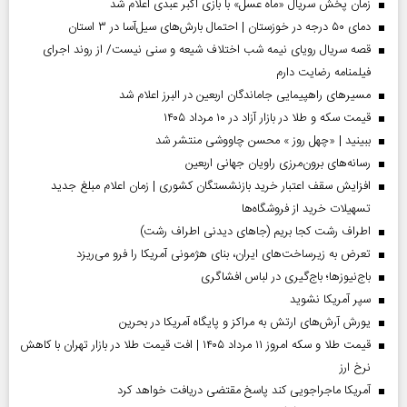
زمان پخش سریال «ماه عسل» با بازی اکبر عبدی اعلام شد
دمای ۵۰ درجه در خوزستان | احتمال بارش‌های سیل‌آسا در ۳ استان
قصه سریال رویای نیمه شب اختلاف شیعه و سنی نیست/ از روند اجرای
فیلمنامه رضایت دارم
مسیر‌های راهپیمایی جاماندگان اربعین در البرز اعلام شد
قیمت سکه و طلا در بازار آزاد در ۱۰ مرداد ۱۴۰۵
ببینید | «چهل روز » محسن چاووشی منتشر شد
رسانه‌های برون‌مرزی راویان جهانی اربعین
افزایش سقف اعتبار خرید بازنشستگان کشوری | زمان اعلام مبلغ جدید
تسهیلات خرید از فروشگاه‌ها
اطراف رشت کجا بریم (جاهای دیدنی اطراف رشت)
تعرض به زیرساخت‌های ایران، بنای هژمونی آمریکا را فرو می‌ریزد
باج‌نیوزها؛ باج‌گیری در لباس افشاگری
سپر آمریکا نشوید
یورش آرش‌های ارتش به مراکز و پایگاه‌ آمریکا در بحرین
قیمت طلا و سکه امروز ۱۱ مرداد ۱۴۰۵ | افت قیمت طلا در بازار تهران با کاهش
نرخ ارز
آمریکا ماجراجویی کند پاسخ مقتضی دریافت خواهد کرد