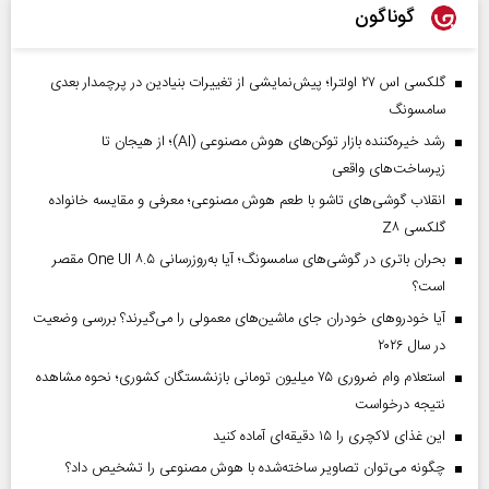
گوناگون
گلکسی اس ۲۷ اولترا؛ پیش‌نمایشی از تغییرات بنیادین در پرچمدار بعدی
سامسونگ
رشد خیره‌کننده بازار توکن‌های هوش مصنوعی (AI)؛ از هیجان تا
زیرساخت‌های واقعی
انقلاب گوشی‌های تاشو‌ با طعم هوش مصنوعی؛ معرفی و مقایسه خانواده
گلکسی Z۸
بحران باتری در گوشی‌های سامسونگ؛ آیا به‌روزرسانی One UI ۸.۵ مقصر
است؟
آیا خودروهای خودران جای ماشین‌های معمولی را می‌گیرند؟ بررسی وضعیت
در سال ۲۰۲۶
استعلام وام ضروری ۷۵ میلیون تومانی بازنشستگان کشوری؛ نحوه مشاهده
نتیجه درخواست
این غذای لاکچری را ۱۵ دقیقه‌ای آماده کنید
چگونه می‌توان تصاویر ساخته‌شده با هوش مصنوعی را تشخیص داد؟