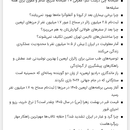
صبحانه چی درست کنم؟ معرفی ۳۰ صبحانه سریع، سالم و مقوی برای همه
سلیقه‌ها
چرا برخی بیماران بعد از کرونا و آنفلوآنزا ماه‌ها بهبود نمی‌یابند؟
ثبت‌نام ۲.۵ میلیون زائر در سماح | عبور ۱.۷ میلیون نفر از مرز‌های اربعین
چرا بعد از سفرهای طولانی گوارش‌تان به هم می‌ریزد؟
چرا ساختمان‌های ناایمن تهران تعیین تکلیف نمی‌شوند؟
آمار معلولیت در ایران | بیش از ۱۰.۵ میلیون نفر با محدودیت عملکردی
زندگی می‌کنند
توصیه‌های طب سنتی برای زائران اربعین | بهترین نوشیدنی ضد عطش و
راهکارهای پیشگیری از گرمازدگی
راز ماندگاری «رادیو اربعین» از زبان دو گوینده؛ رسانه‌ای که حسینیه است
ستارگانی که در جام جهانی ۲۰۲۶ بازی نکردند
آغاز رسمی برنامه‌های اربعین ۱۴۰۵ در مرز‌ها | ثبت‌نام سماح به ۱.۷ میلیون نفر
رسید
قیمت قبر در بهشت زهرا (س) در سال ۱۴۰۵ چقدر است؟ | نرخ خرید، رزرو و
احیای قبور
چرا گرد و غبار در ایران تشدید شد؟ | حقابه تالاب‌ها مهم‌ترین راهکار مهار
ریزگردهاست