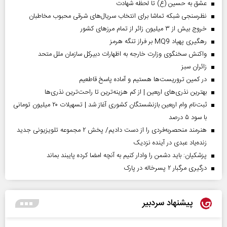
عشق به حسین (ع) تا لحظه شهادت
نظرسنجی شبکه تماشا برای انتخاب سریال‌های شرقی محبوب مخاطبان
خروج بیش از ۳ میلیون زائر از تمام مرز‌های کشور
رهگیری پهپاد MQ9 بر فراز تنگه هرمز
واکنش سخنگوی وزارت خارجه به اظهارات دبیرکل سازمان ملل متحد
‌زائران سبز
در کمین تروریست‌ها هستیم و آماده پاسخ قاطعیم
بهترین نذری‌های اربعین | از کم هزینه‌ترین تا راحت‌ترین نذری‌ها
ثبت‌نام وام اربعین بازنشستگان کشوری آغاز شد | تسهیلات ۲۰ میلیون تومانی
با سود ۵ درصد
هنرمند منحصر‌به‌فردی را از دست دادیم/ پخش ۲ مجموعه تلویزیونی جدید
زنده‌یاد عبدی در آینده نزدیک
پزشکیان: باید دشمن را وادار کنیم به آنچه امضا کرده پایبند بماند
درگیری مرگبار ۲ پسرخاله در پارک
پیشنهاد سردبیر