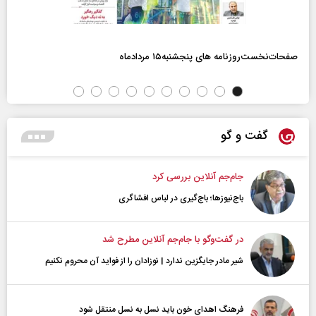
صفحات‌نخست‌روزنامه ها‌ی پنجشنبه‌۱۵ مردادماه
گفت و گو
جام‌جم آنلاین بررسی کرد
باج‌نیوزها؛ باج‌گیری در لباس افشاگری
در گفت‌و‌گو با جام‌جم آنلاین مطرح شد
شیر مادر جایگزین ندارد | نوزادان را از فواید آن محروم نکنیم
فرهنگ اهدای خون باید نسل به نسل منتقل شود