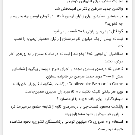
مجازات سنگین برای آدم‌ربایان گوش‌بر
واکسن جدید سرطان پانکراس امیدبخش شد
توصیه‌های تغذیه‌ای برای زائران اربعین ۱۴۰۵ | در گرمای اربعین چه بخوریم و
چه نخوریم؟
گره قتل در دی‌جی پارتی با ۵۰ قسم باز می‌شود
ثبت‌نام بیش از یک میلیون نفر در سماح | زائران «همیار اربعین» را نصب
کنند
متقاضیان ارز اربعین ۱۴۰۵ بخوانند | ثبت‌نام در سامانه سماح را به روز‌های آخر
موکول نکنید
کاهش ۲۵ درصدی بستری مجدد با اجرای طرح «پرستار پیگیر» | شناسایی
بیش از ۳۰۰۰ مورد جدید سرطان در خانواده بیماران
Castlevania: Belmont’s Curse؛ بازگشت باشکوه شکارچیان خون‌آشام
روی هر لینکی کلیک نکنید، دام کلاهبرداران سایبری همین‌جاست
سرمایه‌گذاری برای رفاه؛ هزینه یا آینده‌سازی؟
بازگشت مسعود شصت‌چی با دردسر‌های تازه؛ از شایعه حضور در میز مذاکره
تا پایان فیلمبرداری «مرد سه‌هزارچهره»
استعلام وام ضروری ۷۵ میلیون تومانی بازنشستگان کشوری؛ نحوه مشاهده
نتیجه درخواست