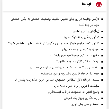
تازه ها
کارکنان وظیفه فراری برای تعیین تکلیف وضعیت خدمتی به یگان خدمتی
خود مراجعه کنند
زورآزمایی اتمی ترامپ
کفگیر رهگیر به ته دیگ خورد
تا دیر نشده جلوی هوش مصنوعی را بگیرید / AI به انسان مسلط می‌شود؟
هرمز؛ ابتکارعمل در دست ایران
مشروطه در کوچه‌پس‌کوچه‌های پایتخت
بازداشت قاتل کارگر باربری در باغ‌ویلا
ارائه بیش از ۲ میلیون خدمت بهداشتی در اربعین حسینی
چوبه دار، فرجام قاتلان دختربچه و مرد صاحبخانه
ببینید | فرمانده کل انتظامی جمهوری اسلامی ایران­: مأموریت پلیس تا
بازگشت آخرین زائر به منزل ادامه دارد
پاسخ قانون به خشونت در قاب اینستاگرام
راز ماندگاری پرواز یک قهرمان
نقشه جهادی برای ایران