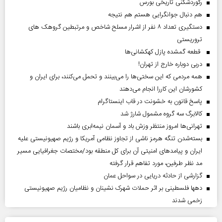
رکوردشکنی تاریخی بورس
هم دنبال جوانگرایی هستم هم نتیجه
دستگیری تعداد ۸ نفر از اشرار مسلح شاخص و مرتبطین گروهک های
تروریستی
قطعه گمشده پازل کهکشانی‌ها
دربی دوباره خارج از تهران!
همه مردمی که این سختی‌ها را می‌بینند و تحمل می‌کنند، برای ایران و
کشورشان این کاررا انجام می‌دهند
پاسخ قانون به خشونت در قاب اینستاگرام
کالابرگ سه گروه مشمول شارژ شد
تهرانی‌ها امروز منتظر وزش باد و آسمان نیمه‌ابری باشند
بسته‌شدن تنگه هرمز ناشی از تجاوز نظامی آمریکا و رژیم صهیونیستی علیه
ایران و پیامد‌های امنیتی آن برای کل منطقه بود/مختصات جغرافیایی مسیر
مد نظر طرفین، مورد تفاهم قرار گرفته
گزارشی از حادثه دریایی در سواحل عمان
دهها فلسطینی بر اثر حملات شهرک نشینان و نظامیان رژیم صهیونیستی
زخمی شدند