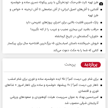
طرز تهیه تارت فلپ‌جک توت‌فرنگی با پنیر ریکوتا؛ دسری ساده و خوشمزه
آشنایی با آش‌های اصیل ایرانی؛ از آش عباسعلی تا آش ترخینه + خواص و
طرز تهیه
پارک شیرین قابلیت‌ بالایی برای اجرای پروژهای تفریحی دارد
مراقب باشید این بیماری عجیب و غریب را از کنه نگیرید!
خاوران؛ گمشده‌ای در تاریخ کرمانشاه
فروش خیره‌کننده داستان اسباب‌بازی ۵؛ بزرگ‌ترین افتتاحیه سال برای پیکسار
کتابی که شما را به مکث دعوت می‌کند
پربازدید
پربحث
برای شام چی درست کنم؟ | ۲۵ ایده خوشمزه، ساده و فوری برای شام امشب
ناهار چی درست کنم؟ | ۲۰ پیشنهاد خوشمزه و ساده برای ناهار امروز + غذاهای
فوری و اقتصادی
امیرحسین بهداد به عنوان سرپرست هیئت کوهنوردی و صعودهای ورزشی
آذربایجان شرقی منصوب شد