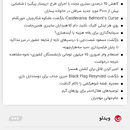
کاهش ۲۵ درصدی بستری مجدد با اجرای طرح «پرستار پیگیر» | شناسایی
بیش از ۳۰۰۰ مورد جدید سرطان در خانواده بیماران
Castlevania: Belmont’s Curse؛ بازگشت باشکوه شکارچیان خون‌آشام
روی هر لینکی کلیک نکنید، دام کلاهبرداران سایبری همین‌جاست
سرمایه‌گذاری برای رفاه؛ هزینه یا آینده‌سازی؟
بازگشت مسعود شصت‌چی با دردسر‌های تازه؛ از شایعه حضور در میز مذاکره
تا پایان فیلمبرداری «مرد سه‌هزارچهره»
استعلام وام ضروری ۷۵ میلیون تومانی بازنشستگان کشوری؛ نحوه مشاهده
نتیجه درخواست
اجیر کردن قاتل برای کشتن همسر!
بازگشت Black Flag Resynced خبری جذاب برای دوستداران بازی
معجزه، نقشه شوهرکشی را ناکام گذاشت
توصیه‌های هلال‌احمر برای روز‌های گرم
جام‌جهانی مهاجران
ویدئو