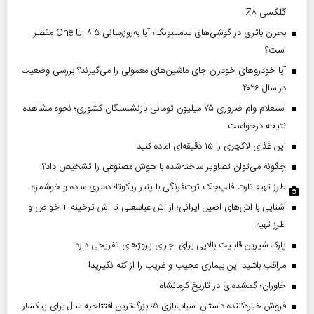
گلکسی Z۸
بحران باتری در گوشی‌های سامسونگ؛ آیا به‌روزرسانی One UI ۸.۵ مقصر
است؟
آیا خودروهای خودران جای ماشین‌های معمولی را می‌گیرند؟ بررسی وضعیت
در سال ۲۰۲۶
استعلام وام ضروری ۷۵ میلیون تومانی بازنشستگان کشوری؛ نحوه مشاهده
نتیجه درخواست
این غذای لاکچری را ۱۵ دقیقه‌ای آماده کنید
چگونه می‌توان تصاویر ساخته‌شده با هوش مصنوعی را تشخیص داد؟
طرز تهیه تارت فلپ‌جک توت‌فرنگی با پنیر ریکوتا؛ دسری ساده و خوشمزه
آشنایی با آش‌های اصیل ایرانی؛ از آش عباسعلی تا آش ترخینه + خواص و
طرز تهیه
پارک شیرین قابلیت‌ بالایی برای اجرای پروژهای تفریحی دارد
مراقب باشید این بیماری عجیب و غریب را از کنه نگیرید!
خاوران؛ گمشده‌ای در تاریخ کرمانشاه
فروش خیره‌کننده داستان اسباب‌بازی ۵؛ بزرگ‌ترین افتتاحیه سال برای پیکسار