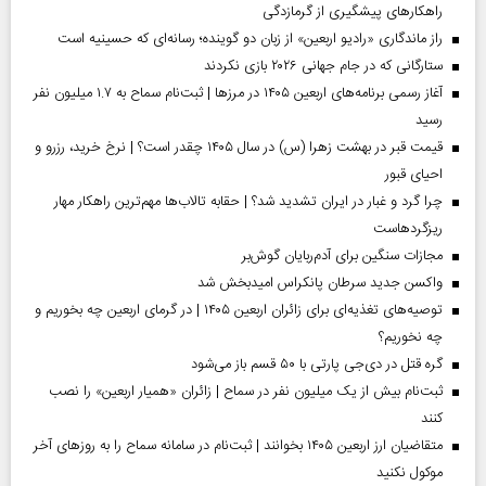
راهکارهای پیشگیری از گرمازدگی
راز ماندگاری «رادیو اربعین» از زبان دو گوینده؛ رسانه‌ای که حسینیه است
ستارگانی که در جام جهانی ۲۰۲۶ بازی نکردند
آغاز رسمی برنامه‌های اربعین ۱۴۰۵ در مرز‌ها | ثبت‌نام سماح به ۱.۷ میلیون نفر
رسید
قیمت قبر در بهشت زهرا (س) در سال ۱۴۰۵ چقدر است؟ | نرخ خرید، رزرو و
احیای قبور
چرا گرد و غبار در ایران تشدید شد؟ | حقابه تالاب‌ها مهم‌ترین راهکار مهار
ریزگردهاست
مجازات سنگین برای آدم‌ربایان گوش‌بر
واکسن جدید سرطان پانکراس امیدبخش شد
توصیه‌های تغذیه‌ای برای زائران اربعین ۱۴۰۵ | در گرمای اربعین چه بخوریم و
چه نخوریم؟
گره قتل در دی‌جی پارتی با ۵۰ قسم باز می‌شود
ثبت‌نام بیش از یک میلیون نفر در سماح | زائران «همیار اربعین» را نصب
کنند
متقاضیان ارز اربعین ۱۴۰۵ بخوانند | ثبت‌نام در سامانه سماح را به روز‌های آخر
موکول نکنید