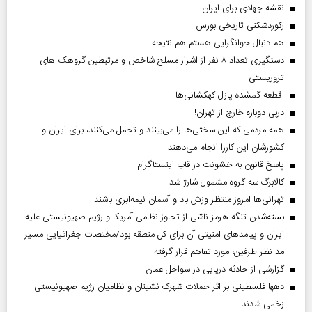
نقشه جهادی برای ایران
رکوردشکنی تاریخی بورس
هم دنبال جوانگرایی هستم هم نتیجه
دستگیری تعداد ۸ نفر از اشرار مسلح شاخص و مرتبطین گروهک های
تروریستی
قطعه گمشده پازل کهکشانی‌ها
دربی دوباره خارج از تهران!
همه مردمی که این سختی‌ها را می‌بینند و تحمل می‌کنند، برای ایران و
کشورشان این کاررا انجام می‌دهند
پاسخ قانون به خشونت در قاب اینستاگرام
کالابرگ سه گروه مشمول شارژ شد
تهرانی‌ها امروز منتظر وزش باد و آسمان نیمه‌ابری باشند
بسته‌شدن تنگه هرمز ناشی از تجاوز نظامی آمریکا و رژیم صهیونیستی علیه
ایران و پیامد‌های امنیتی آن برای کل منطقه بود/مختصات جغرافیایی مسیر
مد نظر طرفین، مورد تفاهم قرار گرفته
گزارشی از حادثه دریایی در سواحل عمان
دهها فلسطینی بر اثر حملات شهرک نشینان و نظامیان رژیم صهیونیستی
زخمی شدند