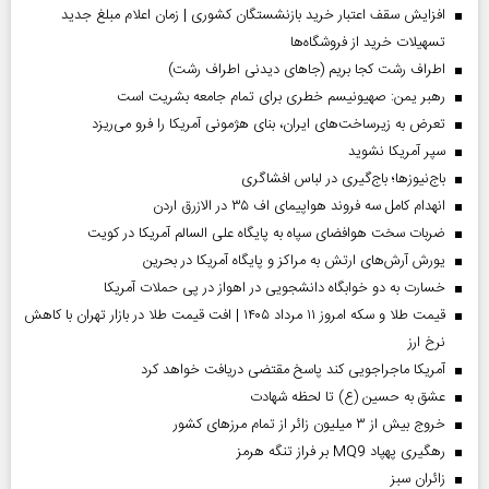
افزایش سقف اعتبار خرید بازنشستگان کشوری | زمان اعلام مبلغ جدید
تسهیلات خرید از فروشگاه‌ها
اطراف رشت کجا بریم (جاهای دیدنی اطراف رشت)
رهبر یمن: صهیونیسم خطری برای تمام جامعه بشریت است
تعرض به زیرساخت‌های ایران، بنای هژمونی آمریکا را فرو می‌ریزد
سپر آمریکا نشوید
باج‌نیوزها؛ باج‌گیری در لباس افشاگری
انهدام کامل سه فروند هواپیمای اف ۳۵ در الازرق اردن
ضربات سخت هوافضای سپاه به پایگاه علی السالم آمریکا در کویت
یورش آرش‌های ارتش به مراکز و پایگاه‌ آمریکا در بحرین
خسارت به دو خوابگاه دانشجویی در اهواز در پی حملات آمریکا
قیمت طلا و سکه امروز ۱۱ مرداد ۱۴۰۵ | افت قیمت طلا در بازار تهران با کاهش
نرخ ارز
آمریکا ماجراجویی کند پاسخ مقتضی دریافت خواهد کرد
عشق به حسین (ع) تا لحظه شهادت
خروج بیش از ۳ میلیون زائر از تمام مرز‌های کشور
رهگیری پهپاد MQ9 بر فراز تنگه هرمز
‌زائران سبز