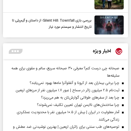
بررسی بازی Silent Hill: Townfall؛ از داستان و گیم‌پلی تا
تاریخ انتشار و سیستم مورد نیاز
اخبار ویژه
صبحانه چی درست کنم؟ معرفی ۳۰ صبحانه سریع، سالم و مقوی برای همه
سلیقه‌ها
چرا برخی بیماران بعد از کرونا و آنفلوآنزا ماه‌ها بهبود نمی‌یابند؟
ثبت‌نام ۲.۵ میلیون زائر در سماح | عبور ۱.۷ میلیون نفر از مرز‌های اربعین
چرا بعد از سفرهای طولانی گوارش‌تان به هم می‌ریزد؟
چرا ساختمان‌های ناایمن تهران تعیین تکلیف نمی‌شوند؟
آمار معلولیت در ایران | بیش از ۱۰.۵ میلیون نفر با محدودیت عملکردی
زندگی می‌کنند
توصیه‌های طب سنتی برای زائران اربعین | بهترین نوشیدنی ضد عطش و