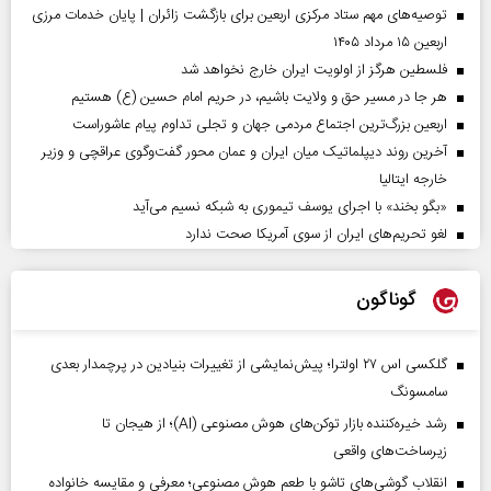
توصیه‌های مهم ستاد مرکزی اربعین برای بازگشت زائران | پایان خدمات مرزی
اربعین ۱۵ مرداد ۱۴۰۵
فلسطین هرگز از اولویت ایران خارج نخواهد شد
هر جا در مسیر حق و ولایت باشیم، در حریم امام حسین (ع) هستیم
اربعین بزرگ‌ترین اجتماع مردمی جهان و تجلی تداوم پیام عاشوراست
آخرین روند دیپلماتیک میان ایران و عمان محور گفت‌وگوی عراقچی و وزیر
خارجه ایتالیا
«بگو بخند» با اجرای یوسف تیموری به شبکه نسیم می‌آید
لغو تحریم‌های ایران از سوی آمریکا صحت ندارد
گوناگون
گلکسی اس ۲۷ اولترا؛ پیش‌نمایشی از تغییرات بنیادین در پرچمدار بعدی
سامسونگ
رشد خیره‌کننده بازار توکن‌های هوش مصنوعی (AI)؛ از هیجان تا
زیرساخت‌های واقعی
انقلاب گوشی‌های تاشو‌ با طعم هوش مصنوعی؛ معرفی و مقایسه خانواده