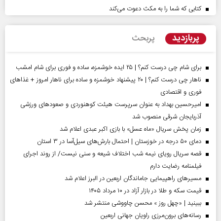
کتابی که شما را به مکث دعوت می‌کند
پربازدید
پربحث
برای شام چی درست کنم؟ | ۲۵ ایده خوشمزه، ساده و فوری برای شام امشب
ناهار چی درست کنم؟ | ۲۰ پیشنهاد خوشمزه و ساده برای ناهار امروز + غذاهای
فوری و اقتصادی
امیرحسین بهداد به عنوان سرپرست هیئت کوهنوردی و صعودهای ورزشی
آذربایجان شرقی منصوب شد
زمان پخش سریال «ماه عسل» با بازی اکبر عبدی اعلام شد
دمای ۵۰ درجه در خوزستان | احتمال بارش‌های سیل‌آسا در ۳ استان
قصه سریال رویای نیمه شب اختلاف شیعه و سنی نیست/ از روند اجرای
فیلمنامه رضایت دارم
مسیر‌های راهپیمایی جاماندگان اربعین در البرز اعلام شد
قیمت سکه و طلا در بازار آزاد در ۱۰ مرداد ۱۴۰۵
ببینید | «چهل روز » محسن چاووشی منتشر شد
رسانه‌های برون‌مرزی راویان جهانی اربعین