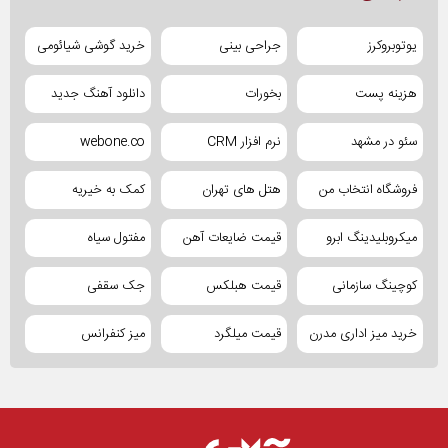
یوتوبروکرز
جراحی بینی
خرید گوشی شیائومی
هزینه پست
بخورات
دانلود آهنگ جدید
سئو در مشهد
نرم افزار CRM
webone.co
فروشگاه انتخاب من
هتل های تهران
کمک به خیریه
میکروبلیدینگ ابرو
قیمت ضایعات آهن
مفتول سیاه
کوچینگ سازمانی
قیمت هبلکس
جک سقفی
خرید میز اداری مدرن
قیمت میلگرد
میز کنفرانس