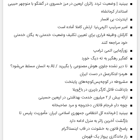
ببینید | وضعیت تردد زائران اربعین در مرز خسروی در گفتگو با منوچهر حبیبی
استاندار کرمانشاه
اینترنت بی افسار
امیر سرتیپ اکرمی‌نیا: ارتش کاملا آماده است
کارکنان وظیفه فراری برای تعیین تکلیف وضعیت خدمتی به یگان خدمتی
خود مراجعه کنند
زورآزمایی اتمی ترامپ
کفگیر رهگیر به ته دیگ خورد
تا دیر نشده جلوی هوش مصنوعی را بگیرید / AI به انسان مسلط می‌شود؟
هرمز؛ ابتکارعمل در دست ایران
مشروطه در کوچه‌پس‌کوچه‌های پایتخت
بازداشت قاتل کارگر باربری در باغ‌ویلا
ارائه بیش از ۲ میلیون خدمت بهداشتی در اربعین حسینی
چوبه دار، فرجام قاتلان دختربچه و مرد صاحبخانه
ببینید | فرمانده کل انتظامی جمهوری اسلامی ایران­: مأموریت پلیس تا
بازگشت آخرین زائر به منزل ادامه دارد
پاسخ قانون به خشونت در قاب اینستاگرام
راز ماندگاری پرواز یک قهرمان