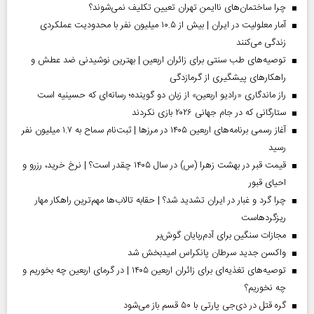
چرا ساختمان‌های ناایمن تهران تعیین تکلیف نمی‌شوند؟
آمار معلولیت در ایران | بیش از ۱۰.۵ میلیون نفر با محدودیت عملکردی
زندگی می‌کنند
توصیه‌های طب سنتی برای زائران اربعین | بهترین نوشیدنی ضد عطش و
راهکارهای پیشگیری از گرمازدگی
راز ماندگاری «رادیو اربعین» از زبان دو گوینده؛ رسانه‌ای که حسینیه است
ستارگانی که در جام جهانی ۲۰۲۶ بازی نکردند
آغاز رسمی برنامه‌های اربعین ۱۴۰۵ در مرز‌ها | ثبت‌نام سماح به ۱.۷ میلیون نفر
رسید
قیمت قبر در بهشت زهرا (س) در سال ۱۴۰۵ چقدر است؟ | نرخ خرید، رزرو و
احیای قبور
چرا گرد و غبار در ایران تشدید شد؟ | حقابه تالاب‌ها مهم‌ترین راهکار مهار
ریزگردهاست
مجازات سنگین برای آدم‌ربایان گوش‌بر
واکسن جدید سرطان پانکراس امیدبخش شد
توصیه‌های تغذیه‌ای برای زائران اربعین ۱۴۰۵ | در گرمای اربعین چه بخوریم و
چه نخوریم؟
گره قتل در دی‌جی پارتی با ۵۰ قسم باز می‌شود