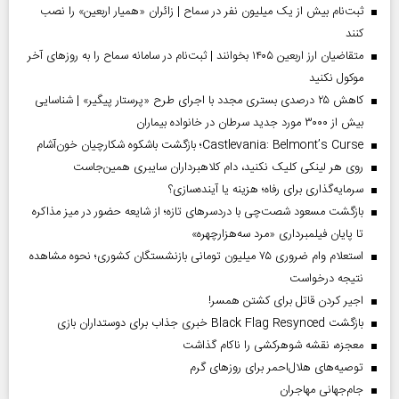
ثبت‌نام بیش از یک میلیون نفر در سماح | زائران «همیار اربعین» را نصب
کنند
متقاضیان ارز اربعین ۱۴۰۵ بخوانند | ثبت‌نام در سامانه سماح را به روز‌های آخر
موکول نکنید
کاهش ۲۵ درصدی بستری مجدد با اجرای طرح «پرستار پیگیر» | شناسایی
بیش از ۳۰۰۰ مورد جدید سرطان در خانواده بیماران
Castlevania: Belmont’s Curse؛ بازگشت باشکوه شکارچیان خون‌آشام
روی هر لینکی کلیک نکنید، دام کلاهبرداران سایبری همین‌جاست
سرمایه‌گذاری برای رفاه؛ هزینه یا آینده‌سازی؟
بازگشت مسعود شصت‌چی با دردسر‌های تازه؛ از شایعه حضور در میز مذاکره
تا پایان فیلمبرداری «مرد سه‌هزارچهره»
استعلام وام ضروری ۷۵ میلیون تومانی بازنشستگان کشوری؛ نحوه مشاهده
نتیجه درخواست
اجیر کردن قاتل برای کشتن همسر!
بازگشت Black Flag Resynced خبری جذاب برای دوستداران بازی
معجزه، نقشه شوهرکشی را ناکام گذاشت
توصیه‌های هلال‌احمر برای روز‌های گرم
جام‌جهانی مهاجران