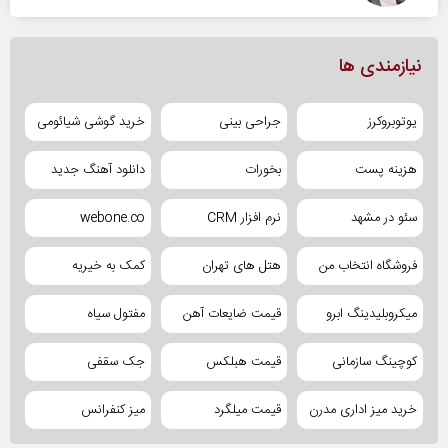
نیازمندی ها
یوتوبروکرز
جراحی بینی
خرید گوشی شیائومی
هزینه پست
بخورات
دانلود آهنگ جدید
سئو در مشهد
نرم افزار CRM
webone.co
فروشگاه انتخاب من
هتل های تهران
کمک به خیریه
میکروبلیدینگ ابرو
قیمت ضایعات آهن
مفتول سیاه
کوچینگ سازمانی
قیمت هبلکس
جک سقفی
خرید میز اداری مدرن
قیمت میلگرد
میز کنفرانس