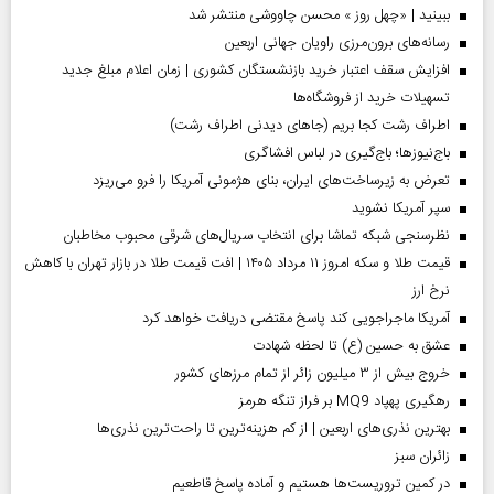
ببینید | «چهل روز » محسن چاووشی منتشر شد
رسانه‌های برون‌مرزی راویان جهانی اربعین
افزایش سقف اعتبار خرید بازنشستگان کشوری | زمان اعلام مبلغ جدید
تسهیلات خرید از فروشگاه‌ها
اطراف رشت کجا بریم (جاهای دیدنی اطراف رشت)
باج‌نیوزها؛ باج‌گیری در لباس افشاگری
تعرض به زیرساخت‌های ایران، بنای هژمونی آمریکا را فرو می‌ریزد
سپر آمریکا نشوید
نظرسنجی شبکه تماشا برای انتخاب سریال‌های شرقی محبوب مخاطبان
قیمت طلا و سکه امروز ۱۱ مرداد ۱۴۰۵ | افت قیمت طلا در بازار تهران با کاهش
نرخ ارز
آمریکا ماجراجویی کند پاسخ مقتضی دریافت خواهد کرد
عشق به حسین (ع) تا لحظه شهادت
خروج بیش از ۳ میلیون زائر از تمام مرز‌های کشور
رهگیری پهپاد MQ9 بر فراز تنگه هرمز
بهترین نذری‌های اربعین | از کم هزینه‌ترین تا راحت‌ترین نذری‌ها
‌زائران سبز
در کمین تروریست‌ها هستیم و آماده پاسخ قاطعیم