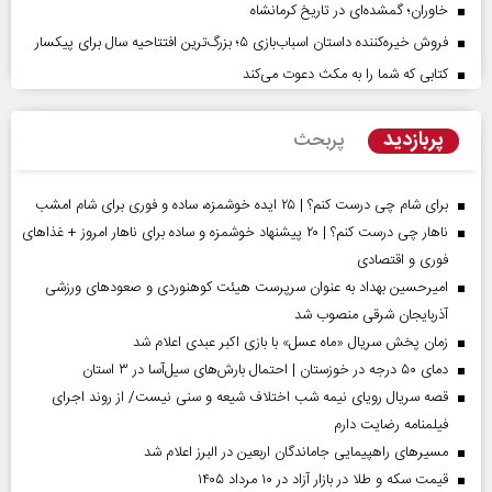
خاوران؛ گمشده‌ای در تاریخ کرمانشاه
فروش خیره‌کننده داستان اسباب‌بازی ۵؛ بزرگ‌ترین افتتاحیه سال برای پیکسار
کتابی که شما را به مکث دعوت می‌کند
پربازدید
پربحث
برای شام چی درست کنم؟ | ۲۵ ایده خوشمزه، ساده و فوری برای شام امشب
ناهار چی درست کنم؟ | ۲۰ پیشنهاد خوشمزه و ساده برای ناهار امروز + غذاهای
فوری و اقتصادی
امیرحسین بهداد به عنوان سرپرست هیئت کوهنوردی و صعودهای ورزشی
آذربایجان شرقی منصوب شد
زمان پخش سریال «ماه عسل» با بازی اکبر عبدی اعلام شد
دمای ۵۰ درجه در خوزستان | احتمال بارش‌های سیل‌آسا در ۳ استان
قصه سریال رویای نیمه شب اختلاف شیعه و سنی نیست/ از روند اجرای
فیلمنامه رضایت دارم
مسیر‌های راهپیمایی جاماندگان اربعین در البرز اعلام شد
قیمت سکه و طلا در بازار آزاد در ۱۰ مرداد ۱۴۰۵