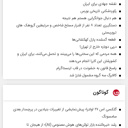
نقشه جهادی برای ایران
رکوردشکنی تاریخی بورس
هم دنبال جوانگرایی هستم هم نتیجه
دستگیری تعداد ۸ نفر از اشرار مسلح شاخص و مرتبطین گروهک های
تروریستی
قطعه گمشده پازل کهکشانی‌ها
دربی دوباره خارج از تهران!
همه مردمی که این سختی‌ها را می‌بینند و تحمل می‌کنند، برای ایران و
کشورشان این کاررا انجام می‌دهند
پاسخ قانون به خشونت در قاب اینستاگرام
کالابرگ سه گروه مشمول شارژ شد
گوناگون
گلکسی اس ۲۷ اولترا؛ پیش‌نمایشی از تغییرات بنیادین در پرچمدار بعدی
سامسونگ
رشد خیره‌کننده بازار توکن‌های هوش مصنوعی (AI)؛ از هیجان تا