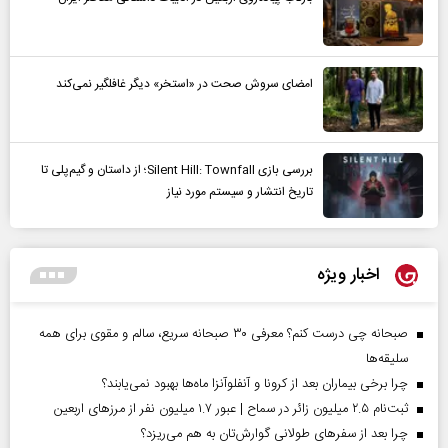
امضای سروش صحت در «استخر» دیگر غافلگیر نمی‌کند
بررسی بازی Silent Hill: Townfall؛ از داستان و گیم‌پلی تا
تاریخ انتشار و سیستم مورد نیاز
اخبار ویژه
صبحانه چی درست کنم؟ معرفی ۳۰ صبحانه سریع، سالم و مقوی برای همه
سلیقه‌ها
چرا برخی بیماران بعد از کرونا و آنفلوآنزا ماه‌ها بهبود نمی‌یابند؟
ثبت‌نام ۲.۵ میلیون زائر در سماح | عبور ۱.۷ میلیون نفر از مرز‌های اربعین
چرا بعد از سفرهای طولانی گوارش‌تان به هم می‌ریزد؟