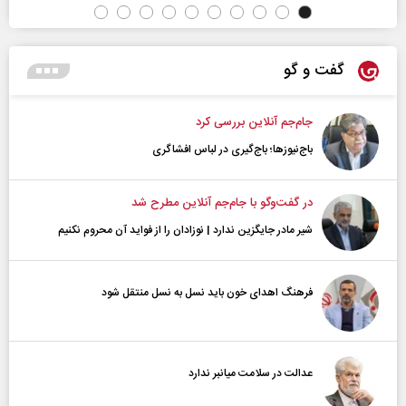
گفت و گو
جام‌جم آنلاین بررسی کرد
باج‌نیوزها؛ باج‌گیری در لباس افشاگری
در گفت‌و‌گو با جام‌جم آنلاین مطرح شد
شیر مادر جایگزین ندارد | نوزادان را از فواید آن محروم نکنیم
فرهنگ اهدای خون باید نسل به نسل منتقل شود
عدالت در سلامت میانبر ندارد