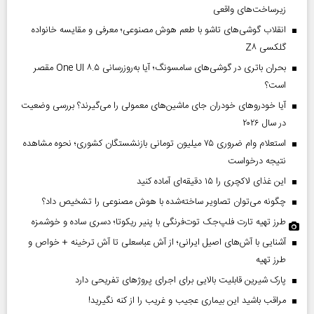
زیرساخت‌های واقعی
انقلاب گوشی‌های تاشو‌ با طعم هوش مصنوعی؛ معرفی و مقایسه خانواده
گلکسی Z۸
بحران باتری در گوشی‌های سامسونگ؛ آیا به‌روزرسانی One UI ۸.۵ مقصر
است؟
آیا خودروهای خودران جای ماشین‌های معمولی را می‌گیرند؟ بررسی وضعیت
در سال ۲۰۲۶
استعلام وام ضروری ۷۵ میلیون تومانی بازنشستگان کشوری؛ نحوه مشاهده
نتیجه درخواست
این غذای لاکچری را ۱۵ دقیقه‌ای آماده کنید
چگونه می‌توان تصاویر ساخته‌شده با هوش مصنوعی را تشخیص داد؟
طرز تهیه تارت فلپ‌جک توت‌فرنگی با پنیر ریکوتا؛ دسری ساده و خوشمزه
آشنایی با آش‌های اصیل ایرانی؛ از آش عباسعلی تا آش ترخینه + خواص و
طرز تهیه
پارک شیرین قابلیت‌ بالایی برای اجرای پروژهای تفریحی دارد
مراقب باشید این بیماری عجیب و غریب را از کنه نگیرید!