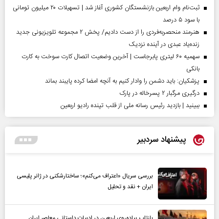
ثبت‌نام وام اربعین بازنشستگان کشوری آغاز شد | تسهیلات ۲۰ میلیون تومانی
با سود ۵ درصد
هنرمند منحصر‌به‌فردی را از دست دادیم/ پخش ۲ مجموعه تلویزیونی جدید
زنده‌یاد عبدی در آینده نزدیک
سهمیه ۶۰ لیتری پابرجاست | آخرین وضعیت اتصال کارت سوخت به کارت
بانکی
پزشکیان: باید دشمن را وادار کنیم به آنچه امضا کرده پایبند بماند
درگیری مرگبار ۲ پسرخاله در پارک
ببینید | بازدید رئیس رسانه ملی از قلب تپنده رادیو اربعین
پیشنهاد سردبیر
بررسی سریال «اعتراف می‌کنم»؛ ساختارشکنی در ژانر پلیسی
ایران + نقد و تحلیل
بازتاب پیاده‌روی اربعین در ادبیات داستانی معاصر ایران