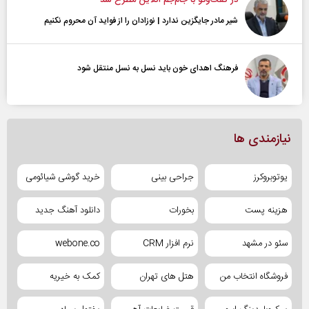
در گفت‌و‌گو با جام‌جم آنلاین مطرح شد
شیر مادر جایگزین ندارد | نوزادان را از فواید آن محروم نکنیم
فرهنگ اهدای خون باید نسل به نسل منتقل شود
نیازمندی ها
یوتوبروکرز
جراحی بینی
خرید گوشی شیائومی
هزینه پست
بخورات
دانلود آهنگ جدید
سئو در مشهد
نرم افزار CRM
webone.co
فروشگاه انتخاب من
هتل های تهران
کمک به خیریه