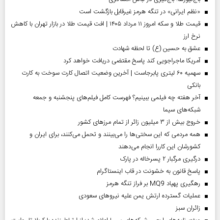
«نظم ایرانی» در تنگه هرمز غیرقابل بازگشت است
قیمت طلا و سکه امروز ۱۱ مرداد ۱۴۰۵ | افت قیمت طلا در بازار تهران با کاهش
نرخ ارز
عشق به حسین (ع) تا لحظه شهادت
آمریکا ماجراجویی کند پاسخ مقتضی دریافت خواهد کرد
سهمیه ۶۰ لیتری پابرجاست | آخرین وضعیت اتصال کارت سوخت به کارت
بانکی
آخر هفته چه فیلمی ببینیم؟ فهرست کامل فیلم‌های پنجشنبه و جمعه
شبکه‌های سیما
خروج بیش از ۳ میلیون زائر از تمام مرز‌های کشور
همه مردمی که این سختی‌ها را می‌بینند و تحمل می‌کنند، برای ایران و
کشورشان این کاررا انجام می‌دهند
درگیری مرگبار ۲ پسرخاله در پارک
پاسخ قانون به خشونت در قاب اینستاگرام
رهگیری پهپاد MQ9 بر فراز تنگه هرمز
عملیات گسترده ارتش یمن علیه نیروهای سعودی
‌زائران سبز