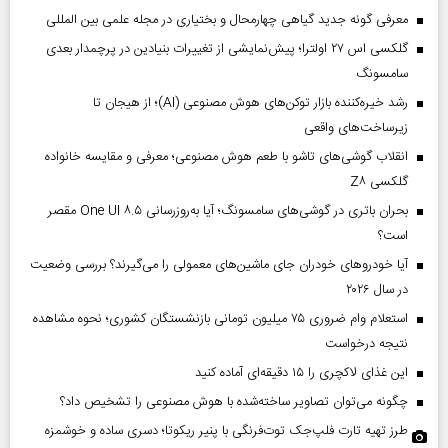
معرفی گونه جدید گیاهی چهارمحال و بختیاری در مجله علمی بین المللی
گلکسی اس ۲۷ اولترا؛ پیش‌نمایشی از تغییرات بنیادین در پرچمدار بعدی
سامسونگ
رشد خیره‌کننده بازار توکن‌های هوش مصنوعی (AI)؛ از هیجان تا
زیرساخت‌های واقعی
انقلاب گوشی‌های تاشو‌ با طعم هوش مصنوعی؛ معرفی و مقایسه خانواده
گلکسی Z۸
بحران باتری در گوشی‌های سامسونگ؛ آیا به‌روزرسانی One UI ۸.۵ مقصر
است؟
آیا خودروهای خودران جای ماشین‌های معمولی را می‌گیرند؟ بررسی وضعیت
در سال ۲۰۲۶
استعلام وام ضروری ۷۵ میلیون تومانی بازنشستگان کشوری؛ نحوه مشاهده
نتیجه درخواست
این غذای لاکچری را ۱۵ دقیقه‌ای آماده کنید
چگونه می‌توان تصاویر ساخته‌شده با هوش مصنوعی را تشخیص داد؟
طرز تهیه تارت فلپ‌جک توت‌فرنگی با پنیر ریکوتا؛ دسری ساده و خوشمزه