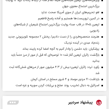
ویژه‌برنامه‌های اربعین شبکه‌های سیما اعلام شد؛ از ارتباط زنده با کربلا تا روایت
بزرگ‌ترین اجتماع معنوی جهان
لغو تحریم‌های ایران از سوی آمریکا صحت ندارد
در کمین تروریست‌ها هستیم و آماده پاسخ قاطعیم
اربعین ۱۴۰۵ در قاب صدا؛ روایت بزرگ‌ترین اجتماع شیعیان از شبکه‌های
رادیویی
هنرمند منحصر‌به‌فردی را از دست دادیم/ پخش ۲ مجموعه تلویزیونی جدید
زنده‌یاد عبدی در آینده نزدیک
پزشکیان: باید دشمن را وادار کنیم به آنچه امضا کرده پایبند بماند
بازگشت زائران اربعین آغاز شد؛ ۱۰ توصیه‌ای که قبل از عبور از مرز حتماً باید
بدانید
رکورد تردد زائران اربعین؛ بیش از ۴.۳ میلیون عبور از مرزهای شش‌گانه ثبت
شد
بازداشت ۲۱ مزدور موساد و ۴ شرور مسلح در استان کرمان
اسرائیل به دنبال تخریب روند صلح و بی‌ثبات کردن سوریه و غزه است
پیشنهاد سردبیر