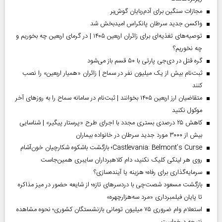
مجازات سنگین برای آدم‌ربایان گوش‌بر
واکسن جدید سرطان پانکراس امیدبخش شد
توصیه‌های تغذیه‌ای برای زائران اربعین ۱۴۰۵ | در گرمای اربعین چه بخوریم و
چه نخوریم؟
گره قتل در دی‌جی پارتی با ۵۰ قسم باز می‌شود
ثبت‌نام بیش از یک میلیون نفر در سماح | زائران «همیار اربعین» را نصب
کنند
متقاضیان ارز اربعین ۱۴۰۵ بخوانند | ثبت‌نام در سامانه سماح را به روز‌های آخر
موکول نکنید
کاهش ۲۵ درصدی بستری مجدد با اجرای طرح «پرستار پیگیر» | شناسایی
بیش از ۳۰۰۰ مورد جدید سرطان در خانواده بیماران
Castlevania: Belmont’s Curse؛ بازگشت باشکوه شکارچیان خون‌آشام
روی هر لینکی کلیک نکنید، دام کلاهبرداران سایبری همین‌جاست
سرمایه‌گذاری برای رفاه؛ هزینه یا آینده‌سازی؟
بازگشت مسعود شصت‌چی با دردسر‌های تازه؛ از شایعه حضور در میز مذاکره
تا پایان فیلمبرداری «مرد سه‌هزارچهره»
استعلام وام ضروری ۷۵ میلیون تومانی بازنشستگان کشوری؛ نحوه مشاهده