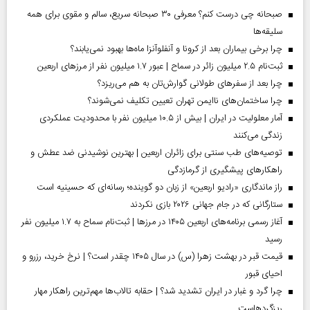
صبحانه چی درست کنم؟ معرفی ۳۰ صبحانه سریع، سالم و مقوی برای همه
سلیقه‌ها
چرا برخی بیماران بعد از کرونا و آنفلوآنزا ماه‌ها بهبود نمی‌یابند؟
ثبت‌نام ۲.۵ میلیون زائر در سماح | عبور ۱.۷ میلیون نفر از مرز‌های اربعین
چرا بعد از سفرهای طولانی گوارش‌تان به هم می‌ریزد؟
چرا ساختمان‌های ناایمن تهران تعیین تکلیف نمی‌شوند؟
آمار معلولیت در ایران | بیش از ۱۰.۵ میلیون نفر با محدودیت عملکردی
زندگی می‌کنند
توصیه‌های طب سنتی برای زائران اربعین | بهترین نوشیدنی ضد عطش و
راهکارهای پیشگیری از گرمازدگی
راز ماندگاری «رادیو اربعین» از زبان دو گوینده؛ رسانه‌ای که حسینیه است
ستارگانی که در جام جهانی ۲۰۲۶ بازی نکردند
آغاز رسمی برنامه‌های اربعین ۱۴۰۵ در مرز‌ها | ثبت‌نام سماح به ۱.۷ میلیون نفر
رسید
قیمت قبر در بهشت زهرا (س) در سال ۱۴۰۵ چقدر است؟ | نرخ خرید، رزرو و
احیای قبور
چرا گرد و غبار در ایران تشدید شد؟ | حقابه تالاب‌ها مهم‌ترین راهکار مهار
ریزگردهاست