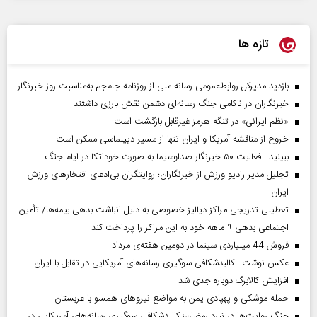
تازه ها
بازدید مدیرکل روابط‌عمومی رسانه ملی از روزنامه جام‌جم به‌مناسبت روز خبرنگار
خبرنگاران در ناکامی جنگ رسانه‌ای دشمن نقش بارزی داشتند
«نظم ایرانی» در تنگه هرمز غیرقابل بازگشت است
خروج از مناقشه آمریکا و ایران تنها از مسیر دیپلماسی ممکن است
ببینید | فعالیت ۵۰ خبرنگار صداوسیما به صورت خوداتکا در ایام جنگ
تجلیل مدیر رادیو ورزش از خبرنگاران؛ روایتگران بی‌ادعای افتخارهای ورزش
ایران
تعطیلی تدریجی مراکز دیالیز خصوصی به دلیل انباشت بدهی بیمه‌ها/ تأمین
اجتماعی بدهی ۹ ماهه خود به این مراکز را پرداخت کند
فروش 44 میلیاردی سینما در دومین هفته‌ی مرداد
عکس نوشت | کالبدشکافی سوگیری رسانه‌های آمریکایی در تقابل با ایران
افزایش کالابرگ دوباره جدی شد
حمله موشکی و پهپادی یمن به مواضع نیروهای همسو با عربستان
جنگ روایت‌ها در نبرد رمضان؛ کالبدشکافی سوگیری رسانه‌های آمریکایی در