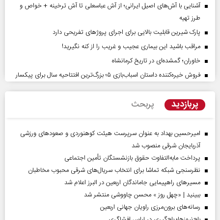
آشنایی با آش‌های اصیل ایرانی؛ از آش عباسعلی تا آش ترخینه + خواص و
طرز تهیه
پارک شیرین قابلیت‌ بالایی برای اجرای پروژهای تفریحی دارد
مراقب باشید این بیماری عجیب و غریب را از کنه نگیرید!
خاوران؛ گمشده‌ای در تاریخ کرمانشاه
فروش خیره‌کننده داستان اسباب‌بازی ۵؛ بزرگ‌ترین افتتاحیه سال برای پیکسار
پربازدید
پربحث
امیرحسین بهداد به عنوان سرپرست هیئت کوهنوردی و صعودهای ورزشی
آذربایجان شرقی منصوب شد
پرداخت مابه‌التفاوت حقوق بازنشستگان تأمین اجتماعی
نظرسنجی شبکه تماشا برای انتخاب سریال‌های شرقی محبوب مخاطبان
مسیر‌های راهپیمایی جاماندگان اربعین در البرز اعلام شد
ببینید | «چهل روز » محسن چاووشی منتشر شد
رسانه‌های برون‌مرزی راویان جهانی اربعین
باج‌نیوزها؛ باج‌گیری در لباس افشاگری