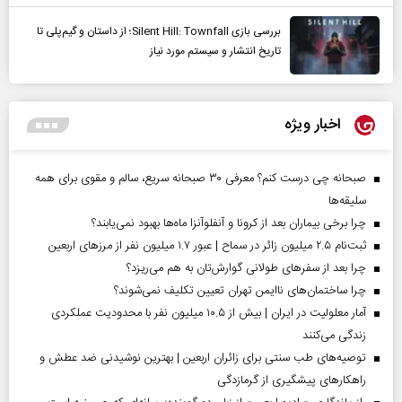
بررسی بازی Silent Hill: Townfall؛ از داستان و گیم‌پلی تا
تاریخ انتشار و سیستم مورد نیاز
اخبار ویژه
صبحانه چی درست کنم؟ معرفی ۳۰ صبحانه سریع، سالم و مقوی برای همه
سلیقه‌ها
چرا برخی بیماران بعد از کرونا و آنفلوآنزا ماه‌ها بهبود نمی‌یابند؟
ثبت‌نام ۲.۵ میلیون زائر در سماح | عبور ۱.۷ میلیون نفر از مرز‌های اربعین
چرا بعد از سفرهای طولانی گوارش‌تان به هم می‌ریزد؟
چرا ساختمان‌های ناایمن تهران تعیین تکلیف نمی‌شوند؟
آمار معلولیت در ایران | بیش از ۱۰.۵ میلیون نفر با محدودیت عملکردی
زندگی می‌کنند
توصیه‌های طب سنتی برای زائران اربعین | بهترین نوشیدنی ضد عطش و
راهکارهای پیشگیری از گرمازدگی