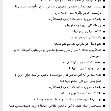
چوبه دار، فرجام قاتلان دختربچه و مرد صاحبخانه
ببینید | فرمانده کل انتظامی جمهوری اسلامی ایران­: مأموریت پلیس تا
بازگشت آخرین زائر به منزل ادامه دارد
پاسخ قانون به خشونت در قاب اینستاگرام
راز ماندگاری پرواز یک قهرمان
نقشه جهادی برای ایران
رکوردشکنی تاریخی بورس
هم دنبال جوانگرایی هستم هم نتیجه
دستگیری تعداد ۸ نفر از اشرار مسلح شاخص و مرتبطین گروهک های
تروریستی
قطعه گمشده پازل کهکشانی‌ها
دربی دوباره خارج از تهران!
همه مردمی که این سختی‌ها را می‌بینند و تحمل می‌کنند، برای ایران و
کشورشان این کاررا انجام می‌دهند
پاسخ قانون به خشونت در قاب اینستاگرام
کالابرگ سه گروه مشمول شارژ شد
تهرانی‌ها امروز منتظر وزش باد و آسمان نیمه‌ابری باشند
بسته‌شدن تنگه هرمز ناشی از تجاوز نظامی آمریکا و رژیم صهیونیستی علیه