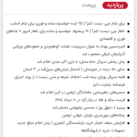
پربازدید
پربحث
برای شام چی درست کنم؟ | ۲۵ ایده خوشمزه، ساده و فوری برای شام امشب
ناهار چی درست کنم؟ | ۲۰ پیشنهاد خوشمزه و ساده برای ناهار امروز + غذاهای
فوری و اقتصادی
امیرحسین بهداد به عنوان سرپرست هیئت کوهنوردی و صعودهای ورزشی
آذربایجان شرقی منصوب شد
زمان پخش سریال «ماه عسل» با بازی اکبر عبدی اعلام شد
دمای ۵۰ درجه در خوزستان | احتمال بارش‌های سیل‌آسا در ۳ استان
قصه سریال رویای نیمه شب اختلاف شیعه و سنی نیست/ از روند اجرای
فیلمنامه رضایت دارم
مسیر‌های راهپیمایی جاماندگان اربعین در البرز اعلام شد
قیمت سکه و طلا در بازار آزاد در ۱۰ مرداد ۱۴۰۵
ببینید | «چهل روز » محسن چاووشی منتشر شد
رسانه‌های برون‌مرزی راویان جهانی اربعین
افزایش سقف اعتبار خرید بازنشستگان کشوری | زمان اعلام مبلغ جدید
تسهیلات خرید از فروشگاه‌ها