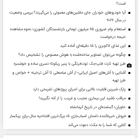
است؟
آیا خودروهای خودران جای ماشین‌های معمولی را می‌گیرند؟ بررسی وضعیت
در سال ۲۰۲۶
استعلام وام ضروری ۷۵ میلیون تومانی بازنشستگان کشوری؛ نحوه مشاهده
نتیجه درخواست
این غذای لاکچری را ۱۵ دقیقه‌ای آماده کنید
چگونه می‌توان تصاویر ساخته‌شده با هوش مصنوعی را تشخیص داد؟
طرز تهیه تارت فلپ‌جک توت‌فرنگی با پنیر ریکوتا؛ دسری ساده و خوشمزه
آشنایی با آش‌های اصیل ایرانی؛ از آش عباسعلی تا آش ترخینه + خواص و
طرز تهیه
پارک شیرین قابلیت‌ بالایی برای اجرای پروژهای تفریحی دارد
مراقب باشید این بیماری عجیب و غریب را از کنه نگیرید!
خاوران؛ گمشده‌ای در تاریخ کرمانشاه
فروش خیره‌کننده داستان اسباب‌بازی ۵؛ بزرگ‌ترین افتتاحیه سال برای پیکسار
کتابی که شما را به مکث دعوت می‌کند