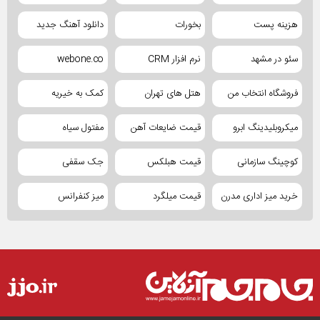
هزینه پست
بخورات
دانلود آهنگ جدید
سئو در مشهد
نرم افزار CRM
webone.co
فروشگاه انتخاب من
هتل های تهران
کمک به خیریه
میکروبلیدینگ ابرو
قیمت ضایعات آهن
مفتول سیاه
کوچینگ سازمانی
قیمت هبلکس
جک سقفی
خرید میز اداری مدرن
قیمت میلگرد
میز کنفرانس