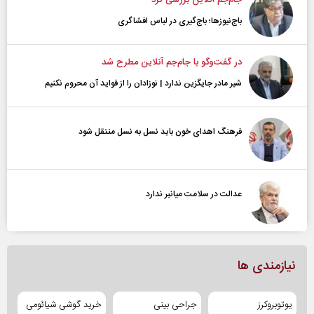
باج‌نیوزها؛ باج‌گیری در لباس افشاگری
در گفت‌و‌گو با جام‌جم آنلاین مطرح شد
شیر مادر جایگزین ندارد | نوزادان را از فواید آن محروم نکنیم
فرهنگ اهدای خون باید نسل به نسل منتقل شود
عدالت در سلامت میانبر ندارد
نیازمندی ها
یوتوبروکرز
جراحی بینی
خرید گوشی شیائومی