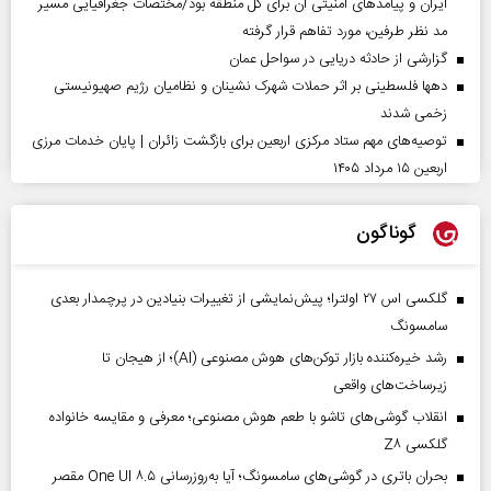
ایران و پیامد‌های امنیتی آن برای کل منطقه بود/مختصات جغرافیایی مسیر
مد نظر طرفین، مورد تفاهم قرار گرفته
گزارشی از حادثه دریایی در سواحل عمان
دهها فلسطینی بر اثر حملات شهرک نشینان و نظامیان رژیم صهیونیستی
زخمی شدند
توصیه‌های مهم ستاد مرکزی اربعین برای بازگشت زائران | پایان خدمات مرزی
اربعین ۱۵ مرداد ۱۴۰۵
گوناگون
گلکسی اس ۲۷ اولترا؛ پیش‌نمایشی از تغییرات بنیادین در پرچمدار بعدی
سامسونگ
رشد خیره‌کننده بازار توکن‌های هوش مصنوعی (AI)؛ از هیجان تا
زیرساخت‌های واقعی
انقلاب گوشی‌های تاشو‌ با طعم هوش مصنوعی؛ معرفی و مقایسه خانواده
گلکسی Z۸
بحران باتری در گوشی‌های سامسونگ؛ آیا به‌روزرسانی One UI ۸.۵ مقصر