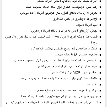
اطراف رشت کجا بریم (جاهای دیدنی اطراف رشت)
رهبر یمن: صهیونیسم خطری برای تمام جامعه بشریت است
تعرض به زیرساخت‌های ایران، بنای هژمونی آمریکا را فرو می‌ریزد
باج‌نیوزها؛ باج‌گیری در لباس افشاگری
سپر آمریکا نشوید
یورش آرش‌های ارتش به مراکز و پایگاه‌ آمریکا در بحرین
قیمت طلا و سکه امروز ۱۱ مرداد ۱۴۰۵ | افت قیمت طلا در بازار تهران با کاهش
نرخ ارز
آمریکا ماجراجویی کند پاسخ مقتضی دریافت خواهد کرد
عشق به حسین (ع) تا لحظه شهادت
نظرسنجی شبکه تماشا برای انتخاب سریال‌های شرقی محبوب مخاطبان
خروج بیش از ۳ میلیون زائر از تمام مرز‌های کشور
رهگیری پهپاد MQ9 بر فراز تنگه هرمز
واکنش سخنگوی وزارت خارجه به اظهارات دبیرکل سازمان ملل متحد
‌زائران سبز
در کمین تروریست‌ها هستیم و آماده پاسخ قاطعیم
بهترین نذری‌های اربعین | از کم هزینه‌ترین تا راحت‌ترین نذری‌ها
ثبت‌نام وام اربعین بازنشستگان کشوری آغاز شد | تسهیلات ۲۰ میلیون تومانی