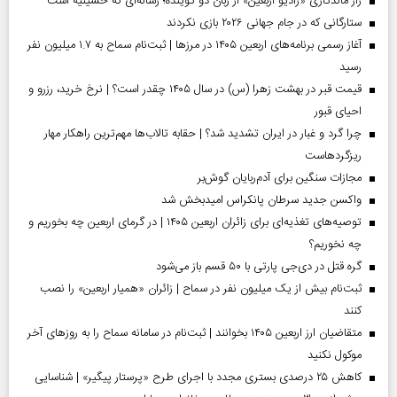
راز ماندگاری «رادیو اربعین» از زبان دو گوینده؛ رسانه‌ای که حسینیه است
ستارگانی که در جام جهانی ۲۰۲۶ بازی نکردند
آغاز رسمی برنامه‌های اربعین ۱۴۰۵ در مرز‌ها | ثبت‌نام سماح به ۱.۷ میلیون نفر
رسید
قیمت قبر در بهشت زهرا (س) در سال ۱۴۰۵ چقدر است؟ | نرخ خرید، رزرو و
احیای قبور
چرا گرد و غبار در ایران تشدید شد؟ | حقابه تالاب‌ها مهم‌ترین راهکار مهار
ریزگردهاست
مجازات سنگین برای آدم‌ربایان گوش‌بر
واکسن جدید سرطان پانکراس امیدبخش شد
توصیه‌های تغذیه‌ای برای زائران اربعین ۱۴۰۵ | در گرمای اربعین چه بخوریم و
چه نخوریم؟
گره قتل در دی‌جی پارتی با ۵۰ قسم باز می‌شود
ثبت‌نام بیش از یک میلیون نفر در سماح | زائران «همیار اربعین» را نصب
کنند
متقاضیان ارز اربعین ۱۴۰۵ بخوانند | ثبت‌نام در سامانه سماح را به روز‌های آخر
موکول نکنید
کاهش ۲۵ درصدی بستری مجدد با اجرای طرح «پرستار پیگیر» | شناسایی