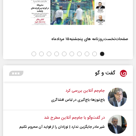
صفحات‌نخست‌روزنامه ها‌ی پنجشنبه‌۱۵ مردادماه
گفت و گو
جام‌جم آنلاین بررسی کرد
باج‌نیوزها؛ باج‌گیری در لباس افشاگری
در گفت‌و‌گو با جام‌جم آنلاین مطرح شد
شیر مادر جایگزین ندارد | نوزادان را از فواید آن محروم نکنیم