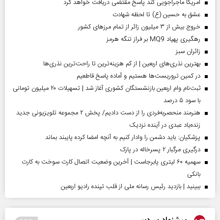
آمریکا ماجراجویی کند پاسخ مقتضی دریافت خواهد کرد
عشق به حسین (ع) تا لحظه شهادت
خروج بیش از ۳ میلیون زائر از تمام مرز‌های کشور
رهگیری پهپاد MQ9 بر فراز تنگه هرمز
‌زائران سبز
بهترین نذری‌های اربعین | از کم هزینه‌ترین تا راحت‌ترین نذری‌ها
در کمین تروریست‌ها هستیم و آماده پاسخ قاطعیم
ثبت‌نام وام اربعین بازنشستگان کشوری آغاز شد | تسهیلات ۲۰ میلیون تومانی
با سود ۵ درصد
هنرمند منحصر‌به‌فردی را از دست دادیم/ پخش ۲ مجموعه تلویزیونی جدید
زنده‌یاد عبدی در آینده نزدیک
پزشکیان: باید دشمن را وادار کنیم به آنچه امضا کرده پایبند بماند
درگیری مرگبار ۲ پسرخاله در پارک
سهمیه ۶۰ لیتری پابرجاست | آخرین وضعیت اتصال کارت سوخت به کارت
بانکی
ببینید | بازدید رئیس رسانه ملی از قلب تپنده رادیو اربعین