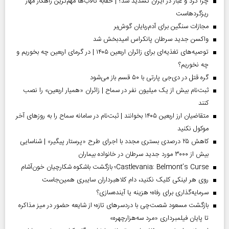
چرا گرد و غبار در ایران تشدید شد؟ | حقابه تالاب‌ها مهم‌ترین راهکار مهار
ریزگردهاست
مجازات سنگین برای آدم‌ربایان گوش‌بر
واکسن جدید سرطان پانکراس امیدبخش شد
توصیه‌های تغذیه‌ای برای زائران اربعین ۱۴۰۵ | در گرمای اربعین چه بخوریم و
چه نخوریم؟
گره قتل در دی‌جی پارتی با ۵۰ قسم باز می‌شود
ثبت‌نام بیش از یک میلیون نفر در سماح | زائران «همیار اربعین» را نصب
کنند
متقاضیان ارز اربعین ۱۴۰۵ بخوانند | ثبت‌نام در سامانه سماح را به روز‌های آخر
موکول نکنید
کاهش ۲۵ درصدی بستری مجدد با اجرای طرح «پرستار پیگیر» | شناسایی
بیش از ۳۰۰۰ مورد جدید سرطان در خانواده بیماران
Castlevania: Belmont’s Curse؛ بازگشت باشکوه شکارچیان خون‌آشام
روی هر لینکی کلیک نکنید، دام کلاهبرداران سایبری همین‌جاست
سرمایه‌گذاری برای رفاه؛ هزینه یا آینده‌سازی؟
بازگشت مسعود شصت‌چی با دردسر‌های تازه؛ از شایعه حضور در میز مذاکره
تا پایان فیلمبرداری «مرد سه‌هزارچهره»