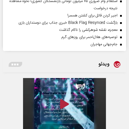
استعلام وام ضروری ۷۵ میلیون تومانی بازنشستگان کشوری؛ نحوه مشاهده
نتیجه درخواست
اجیر کردن قاتل برای کشتن همسر!
بازگشت Black Flag Resynced خبری جذاب برای دوستداران بازی
معجزه، نقشه شوهرکشی را ناکام گذاشت
توصیه‌های هلال‌احمر برای روز‌های گرم
جام‌جهانی مهاجران
ویدئو