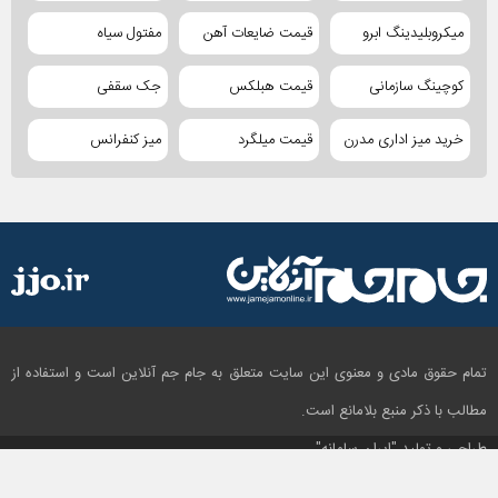
میکروبلیدینگ ابرو
قیمت ضایعات آهن
مفتول سیاه
کوچینگ سازمانی
قیمت هبلکس
جک سقفی
خرید میز اداری مدرن
قیمت میلگرد
میز کنفرانس
تمام حقوق مادی و معنوی این سایت متعلق به جام جم آنلاین است و استفاده از
مطالب با ذکر منبع بلامانع است.
طراحی و تولید
"ایران سامانه"