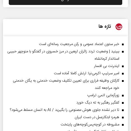
تازه ها
خبر ستون اعتماد عمومی و رکن مرجعیت رسانه‌ای است
ببینید | وضعیت تردد زائران اربعین در مرز خسروی در گفتگو با منوچهر حبیبی
استاندار کرمانشاه
اینترنت بی افسار
امیر سرتیپ اکرمی‌نیا: ارتش کاملا آماده است
کارکنان وظیفه فراری برای تعیین تکلیف وضعیت خدمتی به یگان خدمتی
خود مراجعه کنند
زورآزمایی اتمی ترامپ
کفگیر رهگیر به ته دیگ خورد
تا دیر نشده جلوی هوش مصنوعی را بگیرید / AI به انسان مسلط می‌شود؟
هرمز؛ ابتکارعمل در دست ایران
مشروطه در کوچه‌پس‌کوچه‌های پایتخت