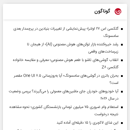
گوناگون
گلکسی اس ۲۷ اولترا؛ پیش‌نمایشی از تغییرات بنیادین در پرچمدار بعدی
سامسونگ
رشد خیره‌کننده بازار توکن‌های هوش مصنوعی (AI)؛ از هیجان تا
زیرساخت‌های واقعی
انقلاب گوشی‌های تاشو‌ با طعم هوش مصنوعی؛ معرفی و مقایسه خانواده
گلکسی Z۸
بحران باتری در گوشی‌های سامسونگ؛ آیا به‌روزرسانی One UI ۸.۵ مقصر
است؟
آیا خودروهای خودران جای ماشین‌های معمولی را می‌گیرند؟ بررسی وضعیت
در سال ۲۰۲۶
استعلام وام ضروری ۷۵ میلیون تومانی بازنشستگان کشوری؛ نحوه مشاهده
نتیجه درخواست
این غذای لاکچری را ۱۵ دقیقه‌ای آماده کنید