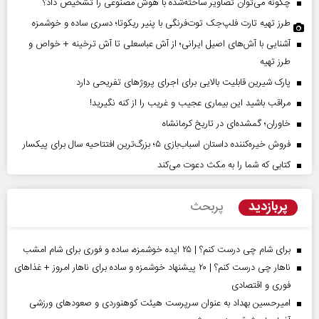
چگونه می‌توان تصاویر ساخته‌شده با هوش مصنوعی را تشخیص داد؟
طرز تهیه تارت فلپ‌جک توت‌فرنگی با پنیر ریکوتا؛ دسری ساده و خوشمزه
آشنایی با آش‌های اصیل ایرانی؛ از آش عباسعلی تا آش ترخینه + خواص و
طرز تهیه
پارک شیرین قابلیت‌ بالایی برای اجرای پروژهای تفریحی دارد
مراقب باشید این بیماری عجیب و غریب را از کنه نگیرید!
خاوران؛ گمشده‌ای در تاریخ کرمانشاه
فروش خیره‌کننده داستان اسباب‌بازی ۵؛ بزرگ‌ترین افتتاحیه سال برای پیکسار
کتابی که شما را به مکث دعوت می‌کند
پربازدید
پربحث
برای شام چی درست کنم؟ | ۲۵ ایده خوشمزه، ساده و فوری برای شام امشب
ناهار چی درست کنم؟ | ۲۰ پیشنهاد خوشمزه و ساده برای ناهار امروز + غذاهای
فوری و اقتصادی
امیرحسین بهداد به عنوان سرپرست هیئت کوهنوردی و صعودهای ورزشی