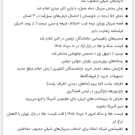
آذربایجان شرقی منصوب شد
زمان پخش سریال «ماه عسل» با بازی اکبر عبدی اعلام شد
دمای ۵۰ درجه در خوزستان | احتمال بارش‌های سیل‌آسا در ۳ استان
قصه سریال رویای نیمه شب اختلاف شیعه و سنی نیست/ از روند اجرای
فیلمنامه رضایت دارم
مسیر‌های راهپیمایی جاماندگان اربعین در البرز اعلام شد
قیمت سکه و طلا در بازار آزاد در ۱۰ مرداد ۱۴۰۵
ببینید | «چهل روز » محسن چاووشی منتشر شد
رسانه‌های برون‌مرزی راویان جهانی اربعین
افزایش سقف اعتبار خرید بازنشستگان کشوری | زمان اعلام مبلغ جدید
تسهیلات خرید از فروشگاه‌ها
اطراف رشت کجا بریم (جاهای دیدنی اطراف رشت)
باج‌نیوزها؛ باج‌گیری در لباس افشاگری
تعرض به زیرساخت‌های ایران، بنای هژمونی آمریکا را فرو می‌ریزد
سپر آمریکا نشوید
قیمت طلا و سکه امروز ۱۱ مرداد ۱۴۰۵ | افت قیمت طلا در بازار تهران با کاهش
نرخ ارز
نظرسنجی شبکه تماشا برای انتخاب سریال‌های شرقی محبوب مخاطبان