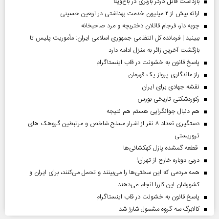
بازداشت قاتل کارگر باربری در باغ‌ویلا
ارائه بیش از ۲ میلیون خدمت بهداشتی در اربعین حسینی
چوبه دار، فرجام قاتلان دختربچه و مرد صاحبخانه
ببینید | فرمانده کل انتظامی جمهوری اسلامی ایران­: مأموریت پلیس تا
بازگشت آخرین زائر به منزل ادامه دارد
پاسخ قانون به خشونت در قاب اینستاگرام
راز ماندگاری پرواز یک قهرمان
نقشه جهادی برای ایران
رکوردشکنی تاریخی بورس
هم دنبال جوانگرایی هستم هم نتیجه
دستگیری تعداد ۸ نفر از اشرار مسلح شاخص و مرتبطین گروهک های
تروریستی
قطعه گمشده پازل کهکشانی‌ها
دربی دوباره خارج از تهران!
همه مردمی که این سختی‌ها را می‌بینند و تحمل می‌کنند، برای ایران و
کشورشان این کاررا انجام می‌دهند
پاسخ قانون به خشونت در قاب اینستاگرام
کالابرگ سه گروه مشمول شارژ شد