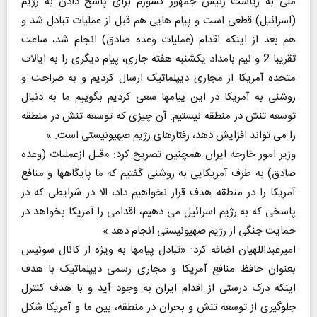
ملی به ریاست رئیس جمهور کشورم برای پاسخ دادن به رژیم
(اسرائیل) قطعی است و پیام هایی هم قبل از عملیات تبادل شد و
هم بعد از اینکه اقدام (عملیات وعده صادق) انجام شد، ساعت
تقریبا 2 و نیم بامداد یکشنبه هفته جاری، پیام دیگری را به ایالات
متحده آمریکا از مجاری دیپلماتیک ارسال کردیم و به صراحت و
روشنی به آمریکا در این پیامها سعی کردیم بگوییم ما به دنبال
توسعه تنش در منطقه نیستیم. آن چیزی که توسعه تنش در منطقه
را می تواند افزایش دهد، رفتارهای رژیم صهیونیستی است. »
وزیر امور خارجه ایران همچنین تصریح کرد: «قبل ازعملیات (وعده
صادق) به طرف آمریکایی به روشنی گفتیم که ما پایگاهها و منافع
آمریکا را در منطقه هدف قرار نخواهیم داد، الا در شرایطی که در
پاسخی که به رژیم اسرائیل می دهیم، اقدامی را آمریکا بخواهد در
حمایت جنگی از رژیم صهیونیستی انجام دهد.»
امیرعبداللهیان اضافه کرد: «تبادل پیامها به ویژه از کانال سوئیس
بعنوان حافظ منافع آمریکا و مجاری رسمی دیپلماتیک با هدف
اینکه درک درستی از اقدام ایران به وجود آید و با هدف کنترل
جلوگیری از توسعه تنش و بحران در منطقه، بین ما و آمریکا شکل