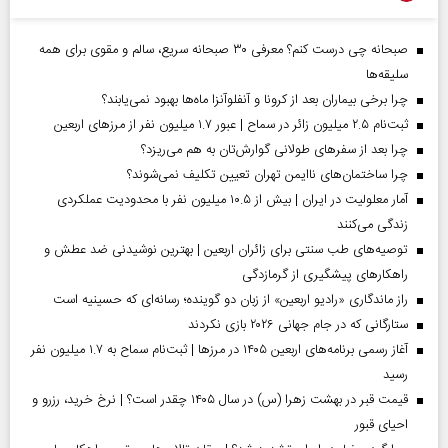
صبحانه چی درست کنم؟ معرفی ۳۰ صبحانه سریع، سالم و مقوی برای همه
سلیقه‌ها
چرا برخی بیماران بعد از کرونا و آنفلوآنزا ماه‌ها بهبود نمی‌یابند؟
ثبت‌نام ۲.۵ میلیون زائر در سماح | عبور ۱.۷ میلیون نفر از مرز‌های اربعین
چرا بعد از سفرهای طولانی گوارش‌تان به هم می‌ریزد؟
چرا ساختمان‌های ناایمن تهران تعیین تکلیف نمی‌شوند؟
آمار معلولیت در ایران | بیش از ۱۰.۵ میلیون نفر با محدودیت عملکردی
زندگی می‌کنند
توصیه‌های طب سنتی برای زائران اربعین | بهترین نوشیدنی ضد عطش و
راهکارهای پیشگیری از گرمازدگی
راز ماندگاری «رادیو اربعین» از زبان دو گوینده؛ رسانه‌ای که حسینیه است
ستارگانی که در جام جهانی ۲۰۲۶ بازی نکردند
آغاز رسمی برنامه‌های اربعین ۱۴۰۵ در مرز‌ها | ثبت‌نام سماح به ۱.۷ میلیون نفر
رسید
قیمت قبر در بهشت زهرا (س) در سال ۱۴۰۵ چقدر است؟ | نرخ خرید، رزرو و
احیای قبور