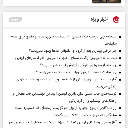
اخبار ویژه
صبحانه چی درست کنم؟ معرفی ۳۰ صبحانه سریع، سالم و مقوی برای همه
سلیقه‌ها
چرا برخی بیماران بعد از کرونا و آنفلوآنزا ماه‌ها بهبود نمی‌یابند؟
ثبت‌نام ۲.۵ میلیون زائر در سماح | عبور ۱.۷ میلیون نفر از مرز‌های اربعین
چرا بعد از سفرهای طولانی گوارش‌تان به هم می‌ریزد؟
چرا ساختمان‌های ناایمن تهران تعیین تکلیف نمی‌شوند؟
آمار معلولیت در ایران | بیش از ۱۰.۵ میلیون نفر با محدودیت عملکردی
زندگی می‌کنند
توصیه‌های طب سنتی برای زائران اربعین | بهترین نوشیدنی ضد عطش و
راهکارهای پیشگیری از گرمازدگی
راز ماندگاری «رادیو اربعین» از زبان دو گوینده؛ رسانه‌ای که حسینیه است
ستارگانی که در جام جهانی ۲۰۲۶ بازی نکردند
آغاز رسمی برنامه‌های اربعین ۱۴۰۵ در مرز‌ها | ثبت‌نام سماح به ۱.۷ میلیون نفر