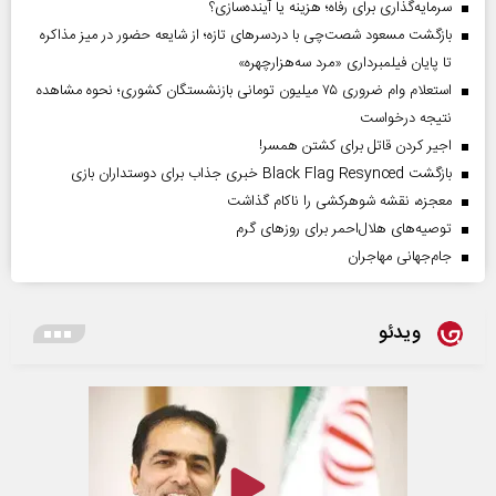
سرمایه‌گذاری برای رفاه؛ هزینه یا آینده‌سازی؟
بازگشت مسعود شصت‌چی با دردسر‌های تازه؛ از شایعه حضور در میز مذاکره
تا پایان فیلمبرداری «مرد سه‌هزارچهره»
استعلام وام ضروری ۷۵ میلیون تومانی بازنشستگان کشوری؛ نحوه مشاهده
نتیجه درخواست
اجیر کردن قاتل برای کشتن همسر!
بازگشت Black Flag Resynced خبری جذاب برای دوستداران بازی
معجزه، نقشه شوهرکشی را ناکام گذاشت
توصیه‌های هلال‌احمر برای روز‌های گرم
جام‌جهانی مهاجران
ویدئو