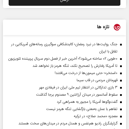
تازه ها
جنگ روایت‌ها در نبرد رمضان؛ کالبدشکافی سوگیری رسانه‌های آمریکایی در
تقابل با ایران
«طوبی ۲» ساخته می‌شود؟؛ آخرین خبر از فصل دوم سریال پربیننده تلویزیون
تا آمریکا رفتارش را تصحیح نکند، تنگه هرمز باز نخواهد شد
«استخر»‌‌؛ حتی میمون‌ها از درخت می‌افتند!
قهرمانان مردمی در قاب سیما
۳ بازی تدارکاتی در انتظار تیم ملی ایران در فیفادی مهر
سقوط آسانسور در میدان آرژانتین ۹ مصدوم برجا گذاشت
گفت‌وگوها آمریکا را مجبور به همراهی کرد
تفاهم با عمان به‌معنی بازگشایی تنگه هرمز نیست
معجزه «محمد صلاح» در ترکیه
گزارشگران رادیو هم‌نفس و همدل مردم در میدان‌های سخت هستند