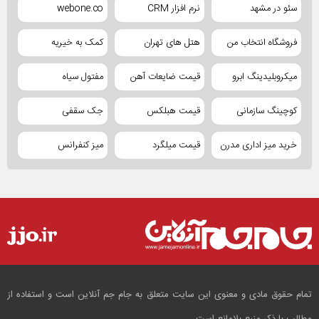
سئو در مشهد
نرم افزار CRM
webone.co
فروشگاه انتخاب من
هتل های تهران
کمک به خیریه
میکروبلیدینگ ابرو
قیمت ضایعات آهن
مفتول سیاه
کوچینگ سازمانی
قیمت هبلکس
جک سقفی
خرید میز اداری مدرن
قیمت میلگرد
میز کنفرانس
تمام حقوق مادی و معنوی این سایت متعلق به جام جم آنلاین است و استفاده از
مطالب با ذکر منبع بلامانع است.