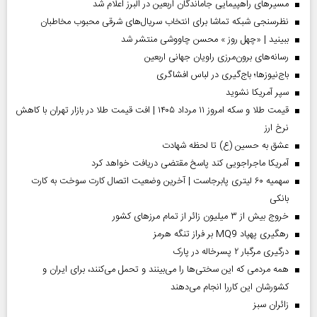
مسیر‌های راهپیمایی جاماندگان اربعین در البرز اعلام شد
نظرسنجی شبکه تماشا برای انتخاب سریال‌های شرقی محبوب مخاطبان
ببینید | «چهل روز » محسن چاووشی منتشر شد
رسانه‌های برون‌مرزی راویان جهانی اربعین
باج‌نیوزها؛ باج‌گیری در لباس افشاگری
سپر آمریکا نشوید
قیمت طلا و سکه امروز ۱۱ مرداد ۱۴۰۵ | افت قیمت طلا در بازار تهران با کاهش
نرخ ارز
عشق به حسین (ع) تا لحظه شهادت
آمریکا ماجراجویی کند پاسخ مقتضی دریافت خواهد کرد
سهمیه ۶۰ لیتری پابرجاست | آخرین وضعیت اتصال کارت سوخت به کارت
بانکی
خروج بیش از ۳ میلیون زائر از تمام مرز‌های کشور
رهگیری پهپاد MQ9 بر فراز تنگه هرمز
درگیری مرگبار ۲ پسرخاله در پارک
همه مردمی که این سختی‌ها را می‌بینند و تحمل می‌کنند، برای ایران و
کشورشان این کاررا انجام می‌دهند
‌زائران سبز