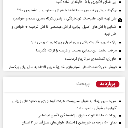
این غذای لاکچری را ۱۵ دقیقه‌ای آماده کنید
چگونه می‌توان تصاویر ساخته‌شده با هوش مصنوعی را تشخیص داد؟
طرز تهیه تارت فلپ‌جک توت‌فرنگی با پنیر ریکوتا؛ دسری ساده و خوشمزه
آشنایی با آش‌های اصیل ایرانی؛ از آش عباسعلی تا آش ترخینه + خواص و
طرز تهیه
پارک شیرین قابلیت‌ بالایی برای اجرای پروژهای تفریحی دارد
مراقب باشید این بیماری عجیب و غریب را از کنه نگیرید!
خاوران؛ گمشده‌ای در تاریخ کرمانشاه
فروش خیره‌کننده داستان اسباب‌بازی ۵؛ بزرگ‌ترین افتتاحیه سال برای پیکسار
پربازدید
پربحث
امیرحسین بهداد به عنوان سرپرست هیئت کوهنوردی و صعودهای ورزشی
آذربایجان شرقی منصوب شد
پرداخت مابه‌التفاوت حقوق بازنشستگان تأمین اجتماعی
دمای ۵۰ درجه در خوزستان | احتمال بارش‌های سیل‌آسا در ۳ استان