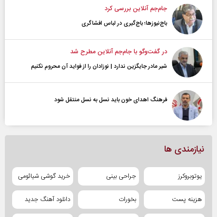
جام‌جم آنلاین بررسی کرد
باج‌نیوزها؛ باج‌گیری در لباس افشاگری
در گفت‌و‌گو با جام‌جم آنلاین مطرح شد
شیر مادر جایگزین ندارد | نوزادان را از فواید آن محروم نکنیم
فرهنگ اهدای خون باید نسل به نسل منتقل شود
نیازمندی ها
یوتوبروکرز
جراحی بینی
خرید گوشی شیائومی
هزینه پست
بخورات
دانلود آهنگ جدید