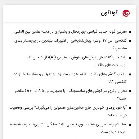
گوناگون
معرفی گونه جدید گیاهی چهارمحال و بختیاری در مجله علمی بین المللی
گلکسی اس ۲۷ اولترا؛ پیش‌نمایشی از تغییرات بنیادین در پرچمدار بعدی
سامسونگ
رشد خیره‌کننده بازار توکن‌های هوش مصنوعی (AI)؛ از هیجان تا
زیرساخت‌های واقعی
انقلاب گوشی‌های تاشو‌ با طعم هوش مصنوعی؛ معرفی و مقایسه خانواده
گلکسی Z۸
بحران باتری در گوشی‌های سامسونگ؛ آیا به‌روزرسانی One UI ۸.۵ مقصر
است؟
آیا خودروهای خودران جای ماشین‌های معمولی را می‌گیرند؟ بررسی وضعیت
در سال ۲۰۲۶
استعلام وام ضروری ۷۵ میلیون تومانی بازنشستگان کشوری؛ نحوه مشاهده
نتیجه درخواست