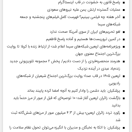
پاسخ قانون به خشونت در قاب اینستاگرام
عملیات گسترده ارتش یمن علیه نیروهای سعودی
آخر هفته چه فیلمی ببینیم؟ فهرست کامل فیلم‌های پنجشنبه و جمعه
شبکه‌های سیما
لغو تحریم‌های ایران از سوی آمریکا صحت ندارد
در کمین تروریست‌ها هستیم و آماده پاسخ قاطعیم
ویژه‌برنامه‌های اربعین شبکه‌های سیما اعلام شد؛ از ارتباط زنده با کربلا تا روایت
بزرگ‌ترین اجتماع معنوی جهان
هنرمند منحصر‌به‌فردی را از دست دادیم/ پخش ۲ مجموعه تلویزیونی جدید
زنده‌یاد عبدی در آینده نزدیک
اربعین ۱۴۰۵ در قاب صدا؛ روایت بزرگ‌ترین اجتماع شیعیان از شبکه‌های
رادیویی
پزشکیان: باید دشمن را وادار کنیم به آنچه امضا کرده پایبند بماند
بازگشت زائران اربعین آغاز شد؛ ۱۰ توصیه‌ای که قبل از عبور از مرز حتماً باید
بدانید
رکورد تردد زائران اربعین؛ بیش از ۴.۳ میلیون عبور از مرزهای شش‌گانه ثبت
شد
پزشکیان: با اتکا به نخبگان و مدیران با انگیزه می‌توان تحول نظام سلامت را