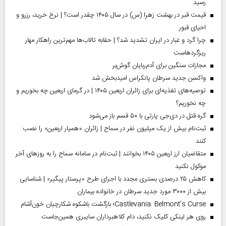
رسید
قیمت قبر در بهشت زهرا (س) در سال ۱۴۰۵ چقدر است؟ | نرخ خرید، رزرو و
احیای قبور
چرا گرد و غبار در ایران تشدید شد؟ | حقابه تالاب‌ها مهم‌ترین راهکار مهار
ریزگردهاست
مجازات سنگین برای آدم‌ربایان گوش‌بر
واکسن جدید سرطان پانکراس امیدبخش شد
توصیه‌های تغذیه‌ای برای زائران اربعین ۱۴۰۵ | در گرمای اربعین چه بخوریم و
چه نخوریم؟
گره قتل در دی‌جی پارتی با ۵۰ قسم باز می‌شود
ثبت‌نام بیش از یک میلیون نفر در سماح | زائران «همیار اربعین» را نصب
کنند
متقاضیان ارز اربعین ۱۴۰۵ بخوانند | ثبت‌نام در سامانه سماح را به روز‌های آخر
موکول نکنید
کاهش ۲۵ درصدی بستری مجدد با اجرای طرح «پرستار پیگیر» | شناسایی
بیش از ۳۰۰۰ مورد جدید سرطان در خانواده بیماران
Castlevania: Belmont’s Curse؛ بازگشت باشکوه شکارچیان خون‌آشام
روی هر لینکی کلیک نکنید، دام کلاهبرداران سایبری همین‌جاست