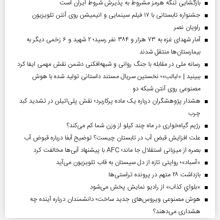
بازگشایی تنگه هرمز مشروط به پذیرش شروط ایران است
جشنواره تابستانی با ۱۷ فیلم سینمایی و انیمیشن روی آنتن تلویزیون
راویان نصر
آمار شهدای غزه به ۷۳ هزار و ۳۸۴ نفر رسید؛ ۲ شهید و ۶ زخمی دیگر به
بیمارستان‌ها منتقل شدند
رسانه ملی در مقابله با جنگ روانی و شبهه‌افکنی دشمن نقش مهمی ایفا کرد
ببینید | «لبالب»؛ نخستین سریال مستند داستانی تولید شده با هوش
مصنوعی روی آنتن شبکه دو
هشدار پژوهشگران درباره یک ماده پرکاربرد؛ نقش پلی‌اتیلن در تشدید کبد
چرب
رژیم گیاه‌خواری در ماه چند کیلو از وزن شما کم می‌کند؟
علت افزایش قبض آب در تابستان چیست؟ توضیح آبفا درباره قبوض آب
بصره از میزبانی استقلال جا ماند؛ AFC با پیشنهاد آبی‌ها مخالفت کرد
«آسباد»؛ روایتی تازه از دل سیستان به قاب تلویزیون می‌آید
بازداشت ۲۸ متهم در پرونده تراستی‌ها
«بلواي کذاب» از رادیو نمایش پخش می‌شود
هوش مصنوعی ویروس‌های جدید ساخت؛ دانشمندان درباره آینده چه
هشداری می‌دهند؟